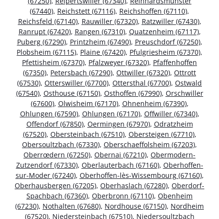
(67250)
,
Reipertswiller (67340)
,
Reinhardsmunster
(67440)
,
Reichstett (67116)
,
Reichshoffen (67110)
,
Reichsfeld (67140)
,
Rauwiller (67320)
,
Ratzwiller (67430)
,
Ranrupt (67420)
,
Rangen (67310)
,
Quatzenheim (67117)
,
Puberg (67290)
,
Printzheim (67490)
,
Preuschdorf (67250)
,
Plobsheim (67115)
,
Plaine (67420)
,
Pfulgriesheim (67370)
,
Pfettisheim (67370)
,
Pfalzweyer (67320)
,
Pfaffenhoffen
(67350)
,
Petersbach (67290)
,
Ottwiller (67320)
,
Ottrott
(67530)
,
Otterswiller (67700)
,
Ottersthal (67700)
,
Ostwald
(67540)
,
Osthouse (67150)
,
Osthoffen (67990)
,
Orschwiller
(67600)
,
Olwisheim (67170)
,
Ohnenheim (67390)
,
Ohlungen (67590)
,
Ohlungen (67170)
,
Offwiller (67340)
,
Offendorf (67850)
,
Oermingen (67970)
,
Odratzheim
(67520)
,
Obersteinbach (67510)
,
Obersteigen (67710)
,
Obersoultzbach (67330)
,
Oberschaeffolsheim (67203)
,
Oberrœdern (67250)
,
Obernai (67210)
,
Obermodern-
Zutzendorf (67330)
,
Oberlauterbach (67160)
,
Oberhoffen-
sur-Moder (67240)
,
Oberhoffen-lès-Wissembourg (67160)
,
Oberhausbergen (67205)
,
Oberhaslach (67280)
,
Oberdorf-
Spachbach (67360)
,
Oberbronn (67110)
,
Obenheim
(67230)
,
Nothalten (67680)
,
Nordhouse (67150)
,
Nordheim
(67520)
,
Niedersteinbach (67510)
,
Niedersoultzbach