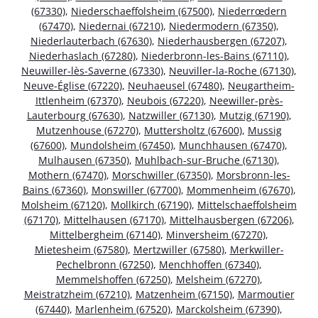
(67330)
,
Niederschaeffolsheim (67500)
,
Niederrœdern
(67470)
,
Niedernai (67210)
,
Niedermodern (67350)
,
Niederlauterbach (67630)
,
Niederhausbergen (67207)
,
Niederhaslach (67280)
,
Niederbronn-les-Bains (67110)
,
Neuwiller-lès-Saverne (67330)
,
Neuviller-la-Roche (67130)
,
Neuve-Église (67220)
,
Neuhaeusel (67480)
,
Neugartheim-
Ittlenheim (67370)
,
Neubois (67220)
,
Neewiller-près-
Lauterbourg (67630)
,
Natzwiller (67130)
,
Mutzig (67190)
,
Mutzenhouse (67270)
,
Muttersholtz (67600)
,
Mussig
(67600)
,
Mundolsheim (67450)
,
Munchhausen (67470)
,
Mulhausen (67350)
,
Muhlbach-sur-Bruche (67130)
,
Mothern (67470)
,
Morschwiller (67350)
,
Morsbronn-les-
Bains (67360)
,
Monswiller (67700)
,
Mommenheim (67670)
,
Molsheim (67120)
,
Mollkirch (67190)
,
Mittelschaeffolsheim
(67170)
,
Mittelhausen (67170)
,
Mittelhausbergen (67206)
,
Mittelbergheim (67140)
,
Minversheim (67270)
,
Mietesheim (67580)
,
Mertzwiller (67580)
,
Merkwiller-
Pechelbronn (67250)
,
Menchhoffen (67340)
,
Memmelshoffen (67250)
,
Melsheim (67270)
,
Meistratzheim (67210)
,
Matzenheim (67150)
,
Marmoutier
(67440)
,
Marlenheim (67520)
,
Marckolsheim (67390)
,