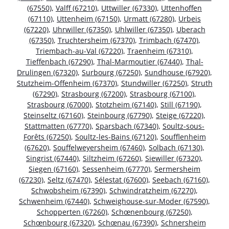
(67550)
,
Valff (67210)
,
Uttwiller (67330)
,
Uttenhoffen
(67110)
,
Uttenheim (67150)
,
Urmatt (67280)
,
Urbeis
(67220)
,
Uhrwiller (67350)
,
Uhlwiller (67350)
,
Uberach
(67350)
,
Truchtersheim (67370)
,
Trimbach (67470)
,
Triembach-au-Val (67220)
,
Traenheim (67310)
,
Tieffenbach (67290)
,
Thal-Marmoutier (67440)
,
Thal-
Drulingen (67320)
,
Surbourg (67250)
,
Sundhouse (67920)
,
Stutzheim-Offenheim (67370)
,
Stundwiller (67250)
,
Struth
(67290)
,
Strasbourg (67200)
,
Strasbourg (67100)
,
Strasbourg (67000)
,
Stotzheim (67140)
,
Still (67190)
,
Steinseltz (67160)
,
Steinbourg (67790)
,
Steige (67220)
,
Stattmatten (67770)
,
Sparsbach (67340)
,
Soultz-sous-
Forêts (67250)
,
Soultz-les-Bains (67120)
,
Soufflenheim
(67620)
,
Souffelweyersheim (67460)
,
Solbach (67130)
,
Singrist (67440)
,
Siltzheim (67260)
,
Siewiller (67320)
,
Siegen (67160)
,
Sessenheim (67770)
,
Sermersheim
(67230)
,
Seltz (67470)
,
Sélestat (67600)
,
Seebach (67160)
,
Schwobsheim (67390)
,
Schwindratzheim (67270)
,
Schwenheim (67440)
,
Schweighouse-sur-Moder (67590)
,
Schopperten (67260)
,
Schœnenbourg (67250)
,
Schœnbourg (67320)
,
Schœnau (67390)
,
Schnersheim