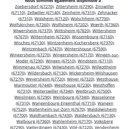
Nous sommes également disponible à
:
Zoebersdorf (67270)
,
Zittersheim (67290)
,
Zinswiller
(67110)
,
Zellwiller (67140)
,
Zeinheim (67310)
,
Zehnacker
(67310)
,
Wolxheim (67120)
,
Wolschheim (67700)
,
Wolfskirchen (67260)
,
Wolfisheim (67202)
,
Wœrth (67360)
,
Wiwersheim (67370)
,
Wittisheim (67820)
,
Wittersheim
(67670)
,
Witternheim (67230)
,
Wissembourg (67160)
,
Wisches (67130)
,
Wintzenheim-Kochersberg (67370)
,
Wintzenbach (67470)
,
Wintershouse (67590)
,
Wingersheim (67270)
,
Wingersheim (67170)
,
Wingen-sur-
Moder (67290)
,
Wingen (67510)
,
Windstein (67110)
,
Wimmenau (67290)
,
Wilwisheim (67270)
,
Willgottheim
(67370)
,
Wildersbach (67130)
,
Wickersheim-Wilshausen
(67270)
,
Weyersheim (67720)
,
Weyer (67320)
,
Westhouse-
Marmoutier (67440)
,
Westhouse (67230)
,
Westhoffen
(67310)
,
Weiterswiller (67340)
,
Weitbruch (67500)
,
Weislingen (67290)
,
Weinbourg (67340)
,
Wasselonne
(67310)
,
Wangenbourg-Engenthal (67710)
,
Wangen
(67520)
,
Waltenheim-sur-Zorn (67670)
,
Waldolwisheim
(67700)
,
Waldhambach (67430)
,
Waldersbach (67130)
,
Walbourg (67360)
,
Wahlenheim (67170)
,
Volksberg
(67290)
,
Vœllerdingen (67430)
,
Villé (67220)
,
Vendenheim