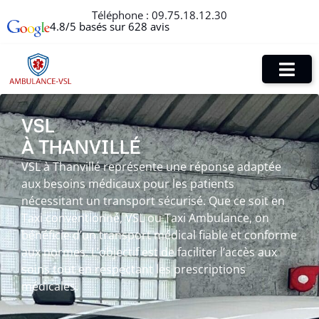
Téléphone :
09.75.18.12.30
4.8/5 basés sur 628 avis
VSL
À THANVILLÉ
VSL à Thanvillé représente une réponse adaptée
aux besoins médicaux pour les patients
nécessitant un transport sécurisé. Que ce soit en
Taxi conventionné, VSL ou Taxi Ambulance, on
bénéficie d’un transport médical fiable et conforme
aux normes. L’objectif est de faciliter l’accès aux
soins tout en respectant les prescriptions
médicales.