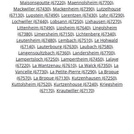
Maisonsgoutte (67220)
,
Maennolsheim (67700)
,
Mackwiller (67430)
,
Mackenheim (67390)
,
Lutzelhouse
(67130)
,
Lupstein (67490)
,
Lorentzen (67430)
,
Lohr (67290)
,
Lochwiller (67440)
,
Lobsann (67250)
,
Lixhausen (67270)
,
Littenheim (67490)
,
Lipsheim (67640)
,
Lingolsheim
(67380)
,
Limersheim (67150)
,
Lichtenberg (67340)
,
Leutenheim (67480)
,
Lembach (67510)
,
Le Hohwald
(67140)
,
Lauterbourg (67630)
,
Laubach (67580)
,
Langensoultzbach (67360)
,
Landersheim (67700)
,
Lampertsloch (67250)
,
Lampertheim (67450)
,
Lalaye
(67220)
,
La Wantzenau (67610)
,
La Walck (67350)
,
La
Vancelle (67730)
,
La Petite-Pierre (67290)
,
La Broque
(67570)
,
La Broque (67130)
,
Kutzenhausen (67250)
,
Kuttolsheim (67520)
,
Kurtzenhouse (67240)
,
Kriegsheim
(67170)
,
Krautwiller (67170)