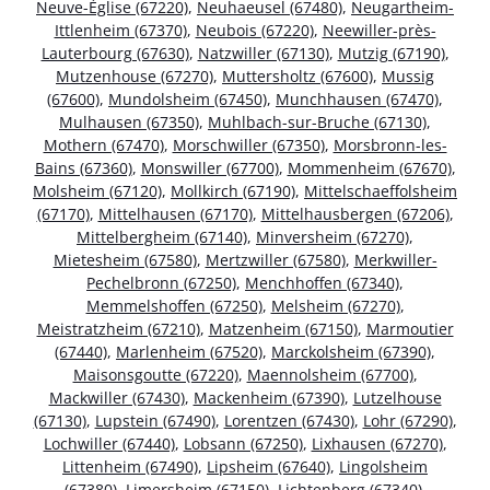
Neuve-Église (67220)
,
Neuhaeusel (67480)
,
Neugartheim-
Ittlenheim (67370)
,
Neubois (67220)
,
Neewiller-près-
Lauterbourg (67630)
,
Natzwiller (67130)
,
Mutzig (67190)
,
Mutzenhouse (67270)
,
Muttersholtz (67600)
,
Mussig
(67600)
,
Mundolsheim (67450)
,
Munchhausen (67470)
,
Mulhausen (67350)
,
Muhlbach-sur-Bruche (67130)
,
Mothern (67470)
,
Morschwiller (67350)
,
Morsbronn-les-
Bains (67360)
,
Monswiller (67700)
,
Mommenheim (67670)
,
Molsheim (67120)
,
Mollkirch (67190)
,
Mittelschaeffolsheim
(67170)
,
Mittelhausen (67170)
,
Mittelhausbergen (67206)
,
Mittelbergheim (67140)
,
Minversheim (67270)
,
Mietesheim (67580)
,
Mertzwiller (67580)
,
Merkwiller-
Pechelbronn (67250)
,
Menchhoffen (67340)
,
Memmelshoffen (67250)
,
Melsheim (67270)
,
Meistratzheim (67210)
,
Matzenheim (67150)
,
Marmoutier
(67440)
,
Marlenheim (67520)
,
Marckolsheim (67390)
,
Maisonsgoutte (67220)
,
Maennolsheim (67700)
,
Mackwiller (67430)
,
Mackenheim (67390)
,
Lutzelhouse
(67130)
,
Lupstein (67490)
,
Lorentzen (67430)
,
Lohr (67290)
,
Lochwiller (67440)
,
Lobsann (67250)
,
Lixhausen (67270)
,
Littenheim (67490)
,
Lipsheim (67640)
,
Lingolsheim
(67380)
,
Limersheim (67150)
,
Lichtenberg (67340)
,