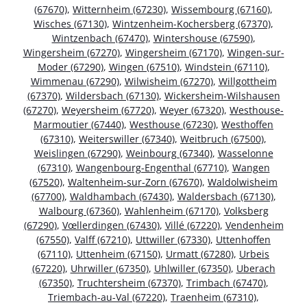
(67670)
,
Witternheim (67230)
,
Wissembourg (67160)
,
Wisches (67130)
,
Wintzenheim-Kochersberg (67370)
,
Wintzenbach (67470)
,
Wintershouse (67590)
,
Wingersheim (67270)
,
Wingersheim (67170)
,
Wingen-sur-
Moder (67290)
,
Wingen (67510)
,
Windstein (67110)
,
Wimmenau (67290)
,
Wilwisheim (67270)
,
Willgottheim
(67370)
,
Wildersbach (67130)
,
Wickersheim-Wilshausen
(67270)
,
Weyersheim (67720)
,
Weyer (67320)
,
Westhouse-
Marmoutier (67440)
,
Westhouse (67230)
,
Westhoffen
(67310)
,
Weiterswiller (67340)
,
Weitbruch (67500)
,
Weislingen (67290)
,
Weinbourg (67340)
,
Wasselonne
(67310)
,
Wangenbourg-Engenthal (67710)
,
Wangen
(67520)
,
Waltenheim-sur-Zorn (67670)
,
Waldolwisheim
(67700)
,
Waldhambach (67430)
,
Waldersbach (67130)
,
Walbourg (67360)
,
Wahlenheim (67170)
,
Volksberg
(67290)
,
Vœllerdingen (67430)
,
Villé (67220)
,
Vendenheim
(67550)
,
Valff (67210)
,
Uttwiller (67330)
,
Uttenhoffen
(67110)
,
Uttenheim (67150)
,
Urmatt (67280)
,
Urbeis
(67220)
,
Uhrwiller (67350)
,
Uhlwiller (67350)
,
Uberach
(67350)
,
Truchtersheim (67370)
,
Trimbach (67470)
,
Triembach-au-Val (67220)
,
Traenheim (67310)
,