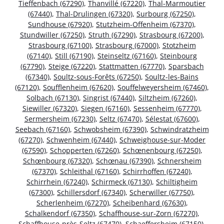
Tieffenbach (67290)
,
Thanvillé (67220)
,
Thal-Marmoutier
(67440)
,
Thal-Drulingen (67320)
,
Surbourg (67250)
,
Sundhouse (67920)
,
Stutzheim-Offenheim (67370)
,
Stundwiller (67250)
,
Struth (67290)
,
Strasbourg (67200)
,
Strasbourg (67100)
,
Strasbourg (67000)
,
Stotzheim
(67140)
,
Still (67190)
,
Steinseltz (67160)
,
Steinbourg
(67790)
,
Steige (67220)
,
Stattmatten (67770)
,
Sparsbach
(67340)
,
Soultz-sous-Forêts (67250)
,
Soultz-les-Bains
(67120)
,
Soufflenheim (67620)
,
Souffelweyersheim (67460)
,
Solbach (67130)
,
Singrist (67440)
,
Siltzheim (67260)
,
Siewiller (67320)
,
Siegen (67160)
,
Sessenheim (67770)
,
Sermersheim (67230)
,
Seltz (67470)
,
Sélestat (67600)
,
Seebach (67160)
,
Schwobsheim (67390)
,
Schwindratzheim
(67270)
,
Schwenheim (67440)
,
Schweighouse-sur-Moder
(67590)
,
Schopperten (67260)
,
Schœnenbourg (67250)
,
Schœnbourg (67320)
,
Schœnau (67390)
,
Schnersheim
(67370)
,
Schleithal (67160)
,
Schirrhoffen (67240)
,
Schirrhein (67240)
,
Schirmeck (67130)
,
Schiltigheim
(67300)
,
Schillersdorf (67340)
,
Scherwiller (67750)
,
Scherlenheim (67270)
,
Scheibenhard (67630)
,
Schalkendorf (67350)
,
Schaffhouse-sur-Zorn (67270)
,
Schaffhouse-près-Seltz (67470)
,
Schaeffersheim (67150)
,