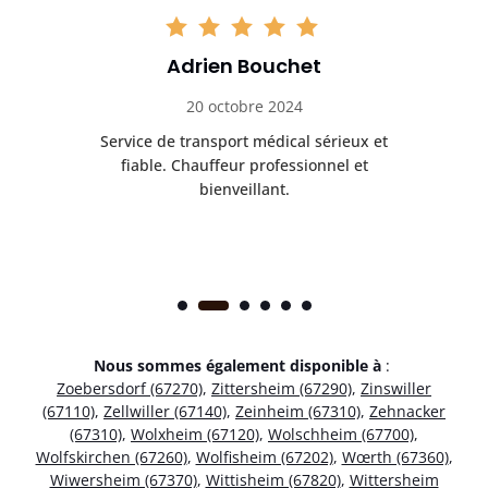
Adrien Bouchet
20 octobre 2024
rès
Service de transport médical sérieux et
Po
ice.
fiable. Chauffeur professionnel et
bienveillant.
Nous sommes également disponible à
:
Zoebersdorf (67270)
,
Zittersheim (67290)
,
Zinswiller
(67110)
,
Zellwiller (67140)
,
Zeinheim (67310)
,
Zehnacker
(67310)
,
Wolxheim (67120)
,
Wolschheim (67700)
,
Wolfskirchen (67260)
,
Wolfisheim (67202)
,
Wœrth (67360)
,
Wiwersheim (67370)
,
Wittisheim (67820)
,
Wittersheim