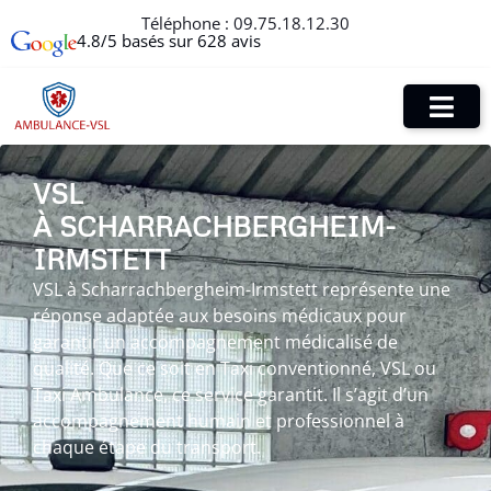
Téléphone :
09.75.18.12.30
4.8/5 basés sur 628 avis
VSL
À SCHARRACHBERGHEIM-
IRMSTETT
VSL à Scharrachbergheim-Irmstett représente une
réponse adaptée aux besoins médicaux pour
garantir un accompagnement médicalisé de
qualité. Que ce soit en Taxi conventionné, VSL ou
Taxi Ambulance, ce service garantit. Il s’agit d’un
accompagnement humain et professionnel à
chaque étape du transport.