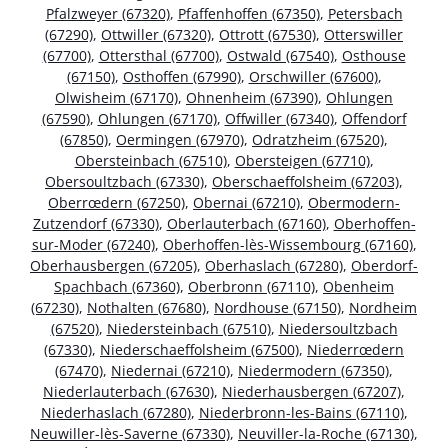
Pfalzweyer (67320)
,
Pfaffenhoffen (67350)
,
Petersbach
(67290)
,
Ottwiller (67320)
,
Ottrott (67530)
,
Otterswiller
(67700)
,
Ottersthal (67700)
,
Ostwald (67540)
,
Osthouse
(67150)
,
Osthoffen (67990)
,
Orschwiller (67600)
,
Olwisheim (67170)
,
Ohnenheim (67390)
,
Ohlungen
(67590)
,
Ohlungen (67170)
,
Offwiller (67340)
,
Offendorf
(67850)
,
Oermingen (67970)
,
Odratzheim (67520)
,
Obersteinbach (67510)
,
Obersteigen (67710)
,
Obersoultzbach (67330)
,
Oberschaeffolsheim (67203)
,
Oberrœdern (67250)
,
Obernai (67210)
,
Obermodern-
Zutzendorf (67330)
,
Oberlauterbach (67160)
,
Oberhoffen-
sur-Moder (67240)
,
Oberhoffen-lès-Wissembourg (67160)
,
Oberhausbergen (67205)
,
Oberhaslach (67280)
,
Oberdorf-
Spachbach (67360)
,
Oberbronn (67110)
,
Obenheim
(67230)
,
Nothalten (67680)
,
Nordhouse (67150)
,
Nordheim
(67520)
,
Niedersteinbach (67510)
,
Niedersoultzbach
(67330)
,
Niederschaeffolsheim (67500)
,
Niederrœdern
(67470)
,
Niedernai (67210)
,
Niedermodern (67350)
,
Niederlauterbach (67630)
,
Niederhausbergen (67207)
,
Niederhaslach (67280)
,
Niederbronn-les-Bains (67110)
,
Neuwiller-lès-Saverne (67330)
,
Neuviller-la-Roche (67130)
,