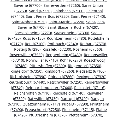
Saverne (67700)
,
Sarrewerden (67260)
,
Sarre-Union
(67260)
,
Sand (67230)
,
Salmbach (67160)
,
Salenthal
(67440)
,
Saint-Pierre-Bois (67220)
,
Saint-Pierre (67140)
,
Saint-Nabor (67530)
,
Saint-Martin (67220)
,
Saint-Jean-
Saverne (67700)
,
Saint-Blaise-la-Roche (67420)
,
Saessolsheim (67270)
,
Saasenheim (67390)
,
Saales
(67420)
,
Russ (67130)
,
Rountzenheim (67480)
,
Rottelsheim
(67170)
,
Rott (67160)
,
Rothbach (67340)
,
Rothau (67570)
,
Rosteig (67290)
,
Rossfeld (67230)
,
Rosheim (67560)
,
Rosenwiller (67560)
,
Roppenheim (67480)
,
Romanswiller
(67310)
,
Rohrwiller (67410)
,
Rohr (67270)
,
Roeschwoog
(67480)
,
Rittershoffen (67690)
,
Ringendorf (67350)
,
Ringeldorf (67350)
,
Rimsdorf (67260)
,
Riedseltz (67160)
,
Richtolsheim (67390)
,
Rhinau (67860)
,
Rexingen (67320)
,
Reutenbourg (67440)
,
Retschwiller (67250)
,
Reipertswiller
(67340)
,
Reinhardsmunster (67440)
,
Reichstett (67116)
,
Reichshoffen (67110)
,
Reichsfeld (67140)
,
Rauwiller
(67320)
,
Ratzwiller (67430)
,
Ranrupt (67420)
,
Rangen
(67310)
,
Quatzenheim (67117)
,
Puberg (67290)
,
Printzheim
(67490)
,
Preuschdorf (67250)
,
Plobsheim (67115)
,
Plaine
(67420)
,
Pfulgriesheim (67370)
,
Pfettisheim (67370)
,