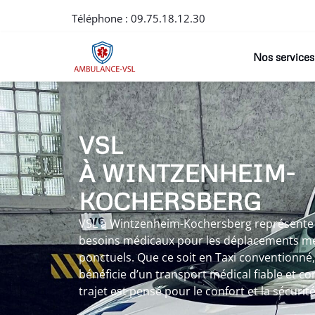
Téléphone :
09.75.18.12.30
Nos services
VSL
À WINTZENHEIM-
KOCHERSBERG
VSL à Wintzenheim-Kochersberg représente
besoins médicaux pour les déplacements mé
ponctuels. Que ce soit en Taxi conventionné
bénéficie d’un transport médical fiable et
trajet est pensé pour le confort et la sécurit