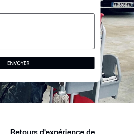
l
*
ENVOYER
Retours d'expérience de