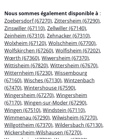
Nous sommes également disponible à
:
Zoebersdorf (67270)
,
Zittersheim (67290)
,
Zinswiller (67110)
,
Zellwiller (67140)
,
Zeinheim (67310)
,
Zehnacker (67310)
,
Wolxheim (67120)
,
Wolschheim (67700)
,
Wolfskirchen (67260)
,
Wolfisheim (67202)
,
Wœrth (67360)
,
Wiwersheim (67370)
,
Wittisheim (67820)
,
Wittersheim (67670)
,
Witternheim (67230)
,
Wissembourg
(67160)
,
Wisches (67130)
,
Wintzenbach
(67470)
,
Wintershouse (67590)
,
Wingersheim (67270)
,
Wingersheim
(67170)
,
Wingen-sur-Moder (67290)
,
Wingen (67510)
,
Windstein (67110)
,
Wimmenau (67290)
,
Wilwisheim (67270)
,
Willgottheim (67370)
,
Wildersbach (67130)
,
Wickersheim-Wilshausen (67270)
,