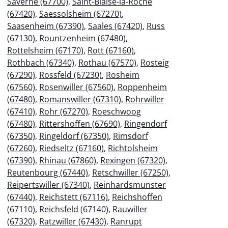
Saverne (67700)
,
Saint-Blaise-la-Roche
(67420)
,
Saessolsheim (67270)
,
Saasenheim (67390)
,
Saales (67420)
,
Russ
(67130)
,
Rountzenheim (67480)
,
Rottelsheim (67170)
,
Rott (67160)
,
Rothbach (67340)
,
Rothau (67570)
,
Rosteig
(67290)
,
Rossfeld (67230)
,
Rosheim
(67560)
,
Rosenwiller (67560)
,
Roppenheim
(67480)
,
Romanswiller (67310)
,
Rohrwiller
(67410)
,
Rohr (67270)
,
Roeschwoog
(67480)
,
Rittershoffen (67690)
,
Ringendorf
(67350)
,
Ringeldorf (67350)
,
Rimsdorf
(67260)
,
Riedseltz (67160)
,
Richtolsheim
(67390)
,
Rhinau (67860)
,
Rexingen (67320)
,
Reutenbourg (67440)
,
Retschwiller (67250)
,
Reipertswiller (67340)
,
Reinhardsmunster
(67440)
,
Reichstett (67116)
,
Reichshoffen
(67110)
,
Reichsfeld (67140)
,
Rauwiller
(67320)
,
Ratzwiller (67430)
,
Ranrupt