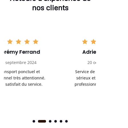
nos clients
Adrien Bouchet
Maxi
20 octobre 2024
2 nov
Service de transport médical
Ponc
sérieux et fiable. Chauffeur
profess
professionnel et bienveillant.
rendez-
s