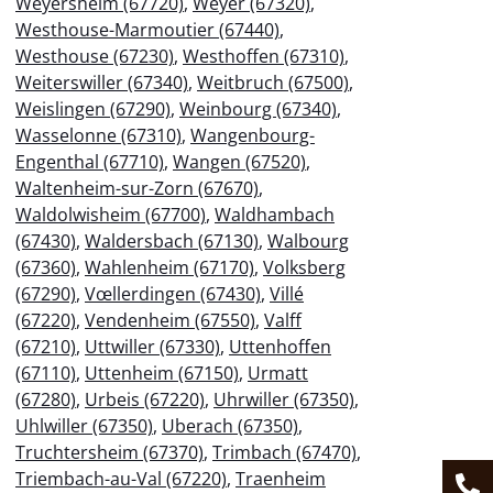
Weyersheim (67720)
,
Weyer (67320)
,
Westhouse-Marmoutier (67440)
,
Westhouse (67230)
,
Westhoffen (67310)
,
Weiterswiller (67340)
,
Weitbruch (67500)
,
Weislingen (67290)
,
Weinbourg (67340)
,
Wasselonne (67310)
,
Wangenbourg-
Engenthal (67710)
,
Wangen (67520)
,
Waltenheim-sur-Zorn (67670)
,
Waldolwisheim (67700)
,
Waldhambach
(67430)
,
Waldersbach (67130)
,
Walbourg
(67360)
,
Wahlenheim (67170)
,
Volksberg
(67290)
,
Vœllerdingen (67430)
,
Villé
(67220)
,
Vendenheim (67550)
,
Valff
(67210)
,
Uttwiller (67330)
,
Uttenhoffen
(67110)
,
Uttenheim (67150)
,
Urmatt
(67280)
,
Urbeis (67220)
,
Uhrwiller (67350)
,
Uhlwiller (67350)
,
Uberach (67350)
,
Truchtersheim (67370)
,
Trimbach (67470)
,
Triembach-au-Val (67220)
,
Traenheim