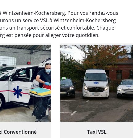
à Wintzenheim-Kochersberg. Pour vos rendez-vous
surons un service VSL à Wintzenheim-Kochersberg
ns un transport sécurisé et confortable. Chaque
g est pensée pour alléger votre quotidien.
ud Deschamps
Jérémy Ferrand
0 janvier 2025
8 septembre 2024
tisfait du transport,
Transport ponctuel et
s’est bien déroulé.
personnel très attentionné.
feur à l’écoute et
Très satisfait du service.
patient.
xi Conventionné
Taxi VSL