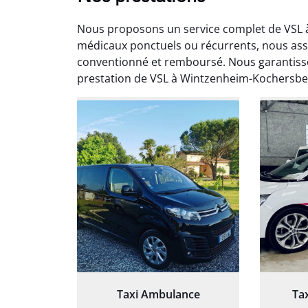
Nous proposons un service complet de VSL 
médicaux ponctuels ou récurrents, nous as
conventionné et remboursé. Nous garantisso
prestation de VSL à Wintzenheim-Kochersber
Arna
3
Très sa
tout 
Chauf
Taxi Ambulance
Ta