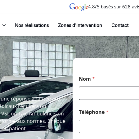
4.8/5 basés sur 628 avi
Nos réalisations
Zones d’intervention
Contact
Nom
*
 une réponse adaptée aux
dicaux réguliers ou
Téléphone
*
, VSL ou Taxi Ambulance, on
 conforme aux normes. Chaque
é du patient.