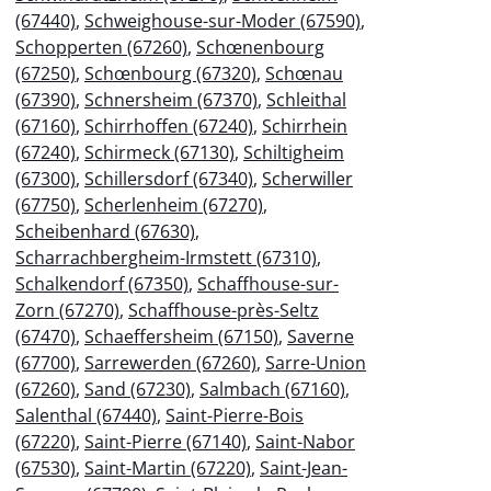
(67440)
,
Schweighouse-sur-Moder (67590)
,
Schopperten (67260)
,
Schœnenbourg
(67250)
,
Schœnbourg (67320)
,
Schœnau
(67390)
,
Schnersheim (67370)
,
Schleithal
(67160)
,
Schirrhoffen (67240)
,
Schirrhein
(67240)
,
Schirmeck (67130)
,
Schiltigheim
(67300)
,
Schillersdorf (67340)
,
Scherwiller
(67750)
,
Scherlenheim (67270)
,
Scheibenhard (67630)
,
Scharrachbergheim-Irmstett (67310)
,
Schalkendorf (67350)
,
Schaffhouse-sur-
Zorn (67270)
,
Schaffhouse-près-Seltz
(67470)
,
Schaeffersheim (67150)
,
Saverne
(67700)
,
Sarrewerden (67260)
,
Sarre-Union
(67260)
,
Sand (67230)
,
Salmbach (67160)
,
Salenthal (67440)
,
Saint-Pierre-Bois
(67220)
,
Saint-Pierre (67140)
,
Saint-Nabor
(67530)
,
Saint-Martin (67220)
,
Saint-Jean-