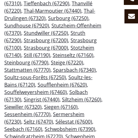
(67310)
,
Tieffenbach (67290)
,
Thanvillé
(67220)
,
Thal-Marmoutier (67440)
,
Thal-
Drulingen (67320)
,
Surbourg (67250)
,
Sundhouse (67920)
,
Stutzheim-Offenheim
(67370)
,
Stundwiller (67250)
,
Struth
(67290)
,
Strasbourg (67200)
,
Strasbourg
(67100)
,
Strasbourg (67000)
,
Stotzheim
(67140)
,
Still (67190)
,
Steinseltz (67160)
,
Steinbourg (67790)
,
Steige (67220)
,
Stattmatten (67770)
,
Sparsbach (67340)
,
Soultz-sous-Forêts (67250)
,
Soultz-les-
Bains (67120)
,
Soufflenheim (67620)
,
Souffelweyersheim (67460)
,
Solbach
(67130)
,
Singrist (67440)
,
Siltzheim (67260)
,
Siewiller (67320)
,
Siegen (67160)
,
Sessenheim (67770)
,
Sermersheim
(67230)
,
Seltz (67470)
,
Sélestat (67600)
,
Seebach (67160)
,
Schwobsheim (67390)
,
Schwindratzheim (67270)
,
Schwenheim