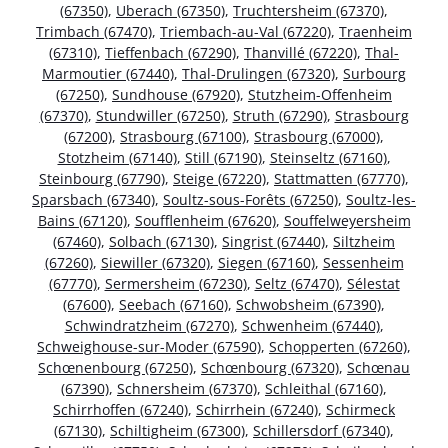
(67350)
,
Uberach (67350)
,
Truchtersheim (67370)
,
Trimbach (67470)
,
Triembach-au-Val (67220)
,
Traenheim
(67310)
,
Tieffenbach (67290)
,
Thanvillé (67220)
,
Thal-
Marmoutier (67440)
,
Thal-Drulingen (67320)
,
Surbourg
(67250)
,
Sundhouse (67920)
,
Stutzheim-Offenheim
(67370)
,
Stundwiller (67250)
,
Struth (67290)
,
Strasbourg
(67200)
,
Strasbourg (67100)
,
Strasbourg (67000)
,
Stotzheim (67140)
,
Still (67190)
,
Steinseltz (67160)
,
Steinbourg (67790)
,
Steige (67220)
,
Stattmatten (67770)
,
Sparsbach (67340)
,
Soultz-sous-Forêts (67250)
,
Soultz-les-
Bains (67120)
,
Soufflenheim (67620)
,
Souffelweyersheim
(67460)
,
Solbach (67130)
,
Singrist (67440)
,
Siltzheim
(67260)
,
Siewiller (67320)
,
Siegen (67160)
,
Sessenheim
(67770)
,
Sermersheim (67230)
,
Seltz (67470)
,
Sélestat
(67600)
,
Seebach (67160)
,
Schwobsheim (67390)
,
Schwindratzheim (67270)
,
Schwenheim (67440)
,
Schweighouse-sur-Moder (67590)
,
Schopperten (67260)
,
Schœnenbourg (67250)
,
Schœnbourg (67320)
,
Schœnau
(67390)
,
Schnersheim (67370)
,
Schleithal (67160)
,
Schirrhoffen (67240)
,
Schirrhein (67240)
,
Schirmeck
(67130)
,
Schiltigheim (67300)
,
Schillersdorf (67340)
,