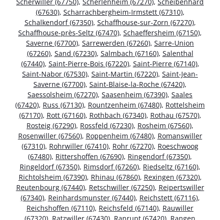
Scherwiller (67750)
,
Scherlenheim (67270)
,
Scheibenhard
(67630)
,
Scharrachbergheim-Irmstett (67310)
,
Schalkendorf (67350)
,
Schaffhouse-sur-Zorn (67270)
,
Schaffhouse-près-Seltz (67470)
,
Schaeffersheim (67150)
,
Saverne (67700)
,
Sarrewerden (67260)
,
Sarre-Union
(67260)
,
Sand (67230)
,
Salmbach (67160)
,
Salenthal
(67440)
,
Saint-Pierre-Bois (67220)
,
Saint-Pierre (67140)
,
Saint-Nabor (67530)
,
Saint-Martin (67220)
,
Saint-Jean-
Saverne (67700)
,
Saint-Blaise-la-Roche (67420)
,
Saessolsheim (67270)
,
Saasenheim (67390)
,
Saales
(67420)
,
Russ (67130)
,
Rountzenheim (67480)
,
Rottelsheim
(67170)
,
Rott (67160)
,
Rothbach (67340)
,
Rothau (67570)
,
Rosteig (67290)
,
Rossfeld (67230)
,
Rosheim (67560)
,
Rosenwiller (67560)
,
Roppenheim (67480)
,
Romanswiller
(67310)
,
Rohrwiller (67410)
,
Rohr (67270)
,
Roeschwoog
(67480)
,
Rittershoffen (67690)
,
Ringendorf (67350)
,
Ringeldorf (67350)
,
Rimsdorf (67260)
,
Riedseltz (67160)
,
Richtolsheim (67390)
,
Rhinau (67860)
,
Rexingen (67320)
,
Reutenbourg (67440)
,
Retschwiller (67250)
,
Reipertswiller
(67340)
,
Reinhardsmunster (67440)
,
Reichstett (67116)
,
Reichshoffen (67110)
,
Reichsfeld (67140)
,
Rauwiller
(67320)
,
Ratzwiller (67430)
,
Ranrupt (67420)
,
Rangen