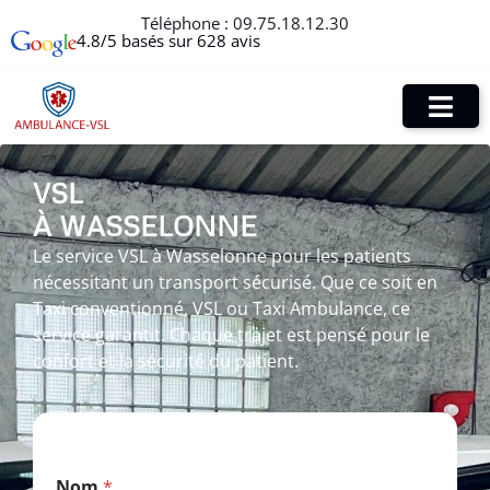
Téléphone :
09.75.18.12.30
4.8/5 basés sur 628 avis
VSL
À WASSELONNE
Le service VSL à Wasselonne pour les patients
nécessitant un transport sécurisé. Que ce soit en
Taxi conventionné, VSL ou Taxi Ambulance, ce
service garantit. Chaque trajet est pensé pour le
confort et la sécurité du patient.
T
Nom
*