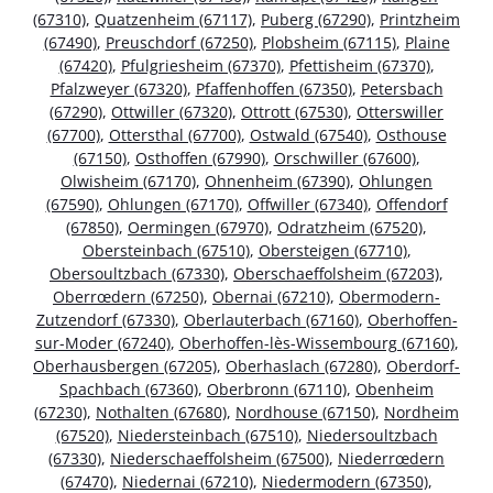
(67310)
,
Quatzenheim (67117)
,
Puberg (67290)
,
Printzheim
(67490)
,
Preuschdorf (67250)
,
Plobsheim (67115)
,
Plaine
(67420)
,
Pfulgriesheim (67370)
,
Pfettisheim (67370)
,
Pfalzweyer (67320)
,
Pfaffenhoffen (67350)
,
Petersbach
(67290)
,
Ottwiller (67320)
,
Ottrott (67530)
,
Otterswiller
(67700)
,
Ottersthal (67700)
,
Ostwald (67540)
,
Osthouse
(67150)
,
Osthoffen (67990)
,
Orschwiller (67600)
,
Olwisheim (67170)
,
Ohnenheim (67390)
,
Ohlungen
(67590)
,
Ohlungen (67170)
,
Offwiller (67340)
,
Offendorf
(67850)
,
Oermingen (67970)
,
Odratzheim (67520)
,
Obersteinbach (67510)
,
Obersteigen (67710)
,
Obersoultzbach (67330)
,
Oberschaeffolsheim (67203)
,
Oberrœdern (67250)
,
Obernai (67210)
,
Obermodern-
Zutzendorf (67330)
,
Oberlauterbach (67160)
,
Oberhoffen-
sur-Moder (67240)
,
Oberhoffen-lès-Wissembourg (67160)
,
Oberhausbergen (67205)
,
Oberhaslach (67280)
,
Oberdorf-
Spachbach (67360)
,
Oberbronn (67110)
,
Obenheim
(67230)
,
Nothalten (67680)
,
Nordhouse (67150)
,
Nordheim
(67520)
,
Niedersteinbach (67510)
,
Niedersoultzbach
(67330)
,
Niederschaeffolsheim (67500)
,
Niederrœdern
(67470)
,
Niedernai (67210)
,
Niedermodern (67350)
,