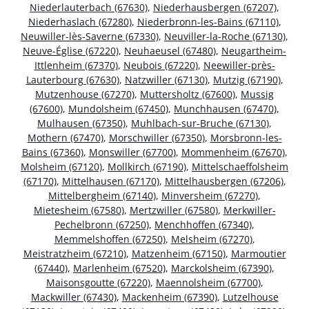
Niederlauterbach (67630)
,
Niederhausbergen (67207)
,
Niederhaslach (67280)
,
Niederbronn-les-Bains (67110)
,
Neuwiller-lès-Saverne (67330)
,
Neuviller-la-Roche (67130)
,
Neuve-Église (67220)
,
Neuhaeusel (67480)
,
Neugartheim-
Ittlenheim (67370)
,
Neubois (67220)
,
Neewiller-près-
Lauterbourg (67630)
,
Natzwiller (67130)
,
Mutzig (67190)
,
Mutzenhouse (67270)
,
Muttersholtz (67600)
,
Mussig
(67600)
,
Mundolsheim (67450)
,
Munchhausen (67470)
,
Mulhausen (67350)
,
Muhlbach-sur-Bruche (67130)
,
Mothern (67470)
,
Morschwiller (67350)
,
Morsbronn-les-
Bains (67360)
,
Monswiller (67700)
,
Mommenheim (67670)
,
Molsheim (67120)
,
Mollkirch (67190)
,
Mittelschaeffolsheim
(67170)
,
Mittelhausen (67170)
,
Mittelhausbergen (67206)
,
Mittelbergheim (67140)
,
Minversheim (67270)
,
Mietesheim (67580)
,
Mertzwiller (67580)
,
Merkwiller-
Pechelbronn (67250)
,
Menchhoffen (67340)
,
Memmelshoffen (67250)
,
Melsheim (67270)
,
Meistratzheim (67210)
,
Matzenheim (67150)
,
Marmoutier
(67440)
,
Marlenheim (67520)
,
Marckolsheim (67390)
,
Maisonsgoutte (67220)
,
Maennolsheim (67700)
,
Mackwiller (67430)
,
Mackenheim (67390)
,
Lutzelhouse