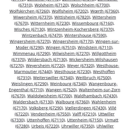
(67310)
,
Wolxheim (67120)
,
Wolschheim (67700)
,
Wolfskirchen (67260)
,
Wolfisheim (67202)
,
Wœrth (67360)
,
Wiwersheim (67370)
,
Wittisheim (67820)
,
Wittersheim
(67670)
,
Witternheim (67230)
,
Wissembourg (67160)
,
Wisches (67130)
,
Wintzenheim-Kochersberg (67370)
,
Wintzenbach (67470)
,
Wintershouse (67590)
,
Wingersheim (67270)
,
Wingersheim (67170)
,
Wingen-sur-
Moder (67290)
,
Wingen (67510)
,
Windstein (67110)
,
Wimmenau (67290)
,
Wilwisheim (67270)
,
Willgottheim
(67370)
,
Wildersbach (67130)
,
Wickersheim-Wilshausen
(67270)
,
Weyersheim (67720)
,
Weyer (67320)
,
Westhouse-
Marmoutier (67440)
,
Westhouse (67230)
,
Westhoffen
(67310)
,
Weiterswiller (67340)
,
Weitbruch (67500)
,
Weislingen (67290)
,
Weinbourg (67340)
,
Wangenbourg-
Engenthal (67710)
,
Wangen (67520)
,
Waltenheim-sur-Zorn
(67670)
,
Waldolwisheim (67700)
,
Waldhambach (67430)
,
Waldersbach (67130)
,
Walbourg (67360)
,
Wahlenheim
(67170)
,
Volksberg (67290)
,
Vœllerdingen (67430)
,
Villé
(67220)
,
Vendenheim (67550)
,
Valff (67210)
,
Uttwiller
(67330)
,
Uttenhoffen (67110)
,
Uttenheim (67150)
,
Urmatt
(67280)
,
Urbeis (67220)
,
Uhrwiller (67350)
,
Uhlwiller