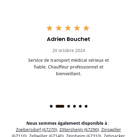
Adrien Bouchet
20 octobre 2024
rès
Service de transport médical sérieux et
Po
ice.
fiable. Chauffeur professionnel et
bienveillant.
Nous sommes également disponible à
:
Zoebersdorf (67270)
,
Zittersheim (67290)
,
Zinswiller
(67110)
,
Zellwiller (67140)
,
Zeinheim (67310)
,
Zehnacker