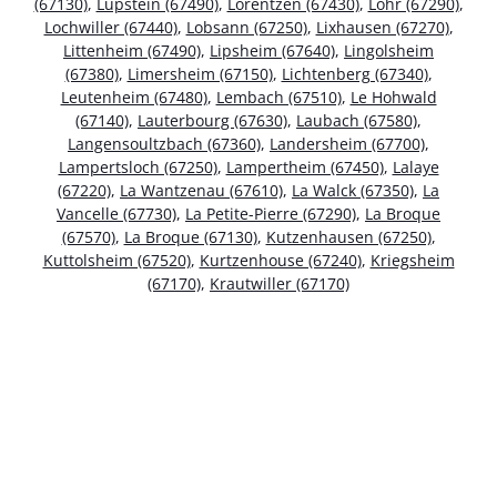
(67130)
,
Lupstein (67490)
,
Lorentzen (67430)
,
Lohr (67290)
,
Lochwiller (67440)
,
Lobsann (67250)
,
Lixhausen (67270)
,
Littenheim (67490)
,
Lipsheim (67640)
,
Lingolsheim
(67380)
,
Limersheim (67150)
,
Lichtenberg (67340)
,
Leutenheim (67480)
,
Lembach (67510)
,
Le Hohwald
(67140)
,
Lauterbourg (67630)
,
Laubach (67580)
,
Langensoultzbach (67360)
,
Landersheim (67700)
,
Lampertsloch (67250)
,
Lampertheim (67450)
,
Lalaye
(67220)
,
La Wantzenau (67610)
,
La Walck (67350)
,
La
Vancelle (67730)
,
La Petite-Pierre (67290)
,
La Broque
(67570)
,
La Broque (67130)
,
Kutzenhausen (67250)
,
Kuttolsheim (67520)
,
Kurtzenhouse (67240)
,
Kriegsheim
(67170)
,
Krautwiller (67170)