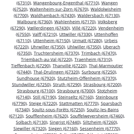
(67310)
,
Wangenbourg-Engenthal (67710)
,
Wangen
(67520)
,
Waltenheim-sur-Zorn (67670)
,
Waldolwisheim
(67700)
,
Waldhambach (67430)
,
Waldersbach (67130)
,
Walbourg (67360)
,
Wahlenheim (67170)
,
Volksberg
(67290)
,
Vœllerdingen (67430)
,
Villé (67220)
,
Vendenheim
(67550)
,
Valff (67210)
,
Uttwiller (67330)
,
Uttenhoffen
(67110)
,
Uttenheim (67150)
,
Urmatt (67280)
,
Urbeis
(67220)
,
Uhrwiller (67350)
,
Uhlwiller (67350)
,
Uberach
(67350)
,
Truchtersheim (67370)
,
Trimbach (67470)
,
Triembach-au-Val (67220)
,
Traenheim (67310)
,
Tieffenbach (67290)
,
Thanvillé (67220)
,
Thal-Marmoutier
(67440)
,
Thal-Drulingen (67320)
,
Surbourg (67250)
,
Sundhouse (67920)
,
Stutzheim-Offenheim (67370)
,
Stundwiller (67250)
,
Struth (67290)
,
Strasbourg (67200)
,
Strasbourg (67100)
,
Strasbourg (67000)
,
Stotzheim
(67140)
,
Still (67190)
,
Steinseltz (67160)
,
Steinbourg
(67790)
,
Steige (67220)
,
Stattmatten (67770)
,
Sparsbach
(67340)
,
Soultz-sous-Forêts (67250)
,
Soultz-les-Bains
(67120)
,
Soufflenheim (67620)
,
Souffelweyersheim (67460)
,
Solbach (67130)
,
Singrist (67440)
,
Siltzheim (67260)
,
Siewiller (67320)
,
Siegen (67160)
,
Sessenheim (67770)
,