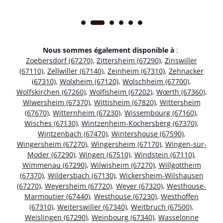
Nous sommes également disponible à
:
Zoebersdorf (67270)
,
Zittersheim (67290)
,
Zinswiller
(67110)
,
Zellwiller (67140)
,
Zeinheim (67310)
,
Zehnacker
(67310)
,
Wolxheim (67120)
,
Wolschheim (67700)
,
Wolfskirchen (67260)
,
Wolfisheim (67202)
,
Wœrth (67360)
,
Wiwersheim (67370)
,
Wittisheim (67820)
,
Wittersheim
(67670)
,
Witternheim (67230)
,
Wissembourg (67160)
,
Wisches (67130)
,
Wintzenheim-Kochersberg (67370)
,
Wintzenbach (67470)
,
Wintershouse (67590)
,
Wingersheim (67270)
,
Wingersheim (67170)
,
Wingen-sur-
Moder (67290)
,
Wingen (67510)
,
Windstein (67110)
,
Wimmenau (67290)
,
Wilwisheim (67270)
,
Willgottheim
(67370)
,
Wildersbach (67130)
,
Wickersheim-Wilshausen
(67270)
,
Weyersheim (67720)
,
Weyer (67320)
,
Westhouse-
Marmoutier (67440)
,
Westhouse (67230)
,
Westhoffen
(67310)
,
Weiterswiller (67340)
,
Weitbruch (67500)
,
Weislingen (67290)
,
Weinbourg (67340)
,
Wasselonne