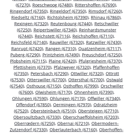
(67270)
,
Roeschwoog (67480)
,
Rittershoffen (67690)
,
Ringendorf (67350)
,
Ringeldorf (67350)
,
Rimsdorf (67260)
,
Riedseltz (67160)
,
Richtolsheim (67390)
,
Rhinau (67860)
,
Rexingen (67320)
,
Reutenbourg (67440)
,
Retschwiller
(67250)
,
Reipertswiller (67340)
,
Reinhardsmunster
(67440)
,
Reichstett (67116)
,
Reichshoffen (67110)
,
Reichsfeld (67140)
,
Rauwiller (67320)
,
Ratzwiller (67430)
,
Ranrupt (67420)
,
Rangen (67310)
,
Quatzenheim (67117)
,
Puberg (67290)
,
Printzheim (67490)
,
Preuschdorf (67250)
,
Plobsheim (67115)
,
Plaine (67420)
,
Pfulgriesheim (67370)
,
Pfettisheim (67370)
,
Pfalzweyer (67320)
,
Pfaffenhoffen
(67350)
,
Petersbach (67290)
,
Ottwiller (67320)
,
Ottrott
(67530)
,
Otterswiller (67700)
,
Ottersthal (67700)
,
Ostwald
(67540)
,
Osthouse (67150)
,
Osthoffen (67990)
,
Orschwiller
(67600)
,
Olwisheim (67170)
,
Ohnenheim (67390)
,
Ohlungen (67590)
,
Ohlungen (67170)
,
Offwiller (67340)
,
Offendorf (67850)
,
Oermingen (67970)
,
Odratzheim
(67520)
,
Obersteinbach (67510)
,
Obersteigen (67710)
,
Obersoultzbach (67330)
,
Oberschaeffolsheim (67203)
,
Oberrœdern (67250)
,
Obernai (67210)
,
Obermodern-
Zutzendorf (67330)
,
Oberlauterbach (67160)
,
Oberhoffen-