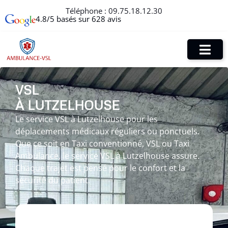
Téléphone :
09.75.18.12.30
4.8/5 basés sur 628 avis
VSL
À LUTZELHOUSE
Le service VSL à Lutzelhouse pour les
déplacements médicaux réguliers ou ponctuels.
Que ce soit en Taxi conventionné, VSL ou Taxi
Ambulance, le service VSL à Lutzelhouse assure.
Chaque trajet est pensé pour le confort et la
sécurité du patient.