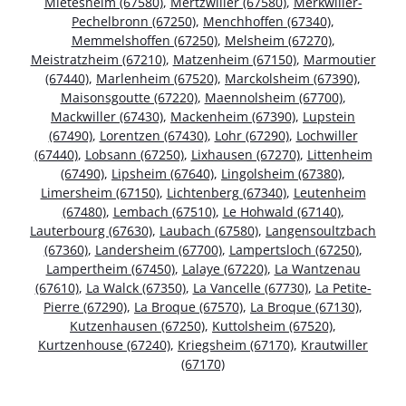
Mietesheim (67580)
,
Mertzwiller (67580)
,
Merkwiller-
Pechelbronn (67250)
,
Menchhoffen (67340)
,
Memmelshoffen (67250)
,
Melsheim (67270)
,
Meistratzheim (67210)
,
Matzenheim (67150)
,
Marmoutier
(67440)
,
Marlenheim (67520)
,
Marckolsheim (67390)
,
Maisonsgoutte (67220)
,
Maennolsheim (67700)
,
Mackwiller (67430)
,
Mackenheim (67390)
,
Lupstein
(67490)
,
Lorentzen (67430)
,
Lohr (67290)
,
Lochwiller
(67440)
,
Lobsann (67250)
,
Lixhausen (67270)
,
Littenheim
(67490)
,
Lipsheim (67640)
,
Lingolsheim (67380)
,
Limersheim (67150)
,
Lichtenberg (67340)
,
Leutenheim
(67480)
,
Lembach (67510)
,
Le Hohwald (67140)
,
Lauterbourg (67630)
,
Laubach (67580)
,
Langensoultzbach
(67360)
,
Landersheim (67700)
,
Lampertsloch (67250)
,
Lampertheim (67450)
,
Lalaye (67220)
,
La Wantzenau
(67610)
,
La Walck (67350)
,
La Vancelle (67730)
,
La Petite-
Pierre (67290)
,
La Broque (67570)
,
La Broque (67130)
,
Kutzenhausen (67250)
,
Kuttolsheim (67520)
,
Kurtzenhouse (67240)
,
Kriegsheim (67170)
,
Krautwiller
(67170)