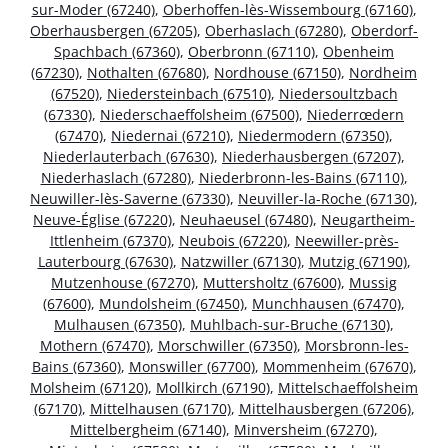
sur-Moder (67240)
,
Oberhoffen-lès-Wissembourg (67160)
,
Oberhausbergen (67205)
,
Oberhaslach (67280)
,
Oberdorf-
Spachbach (67360)
,
Oberbronn (67110)
,
Obenheim
(67230)
,
Nothalten (67680)
,
Nordhouse (67150)
,
Nordheim
(67520)
,
Niedersteinbach (67510)
,
Niedersoultzbach
(67330)
,
Niederschaeffolsheim (67500)
,
Niederrœdern
(67470)
,
Niedernai (67210)
,
Niedermodern (67350)
,
Niederlauterbach (67630)
,
Niederhausbergen (67207)
,
Niederhaslach (67280)
,
Niederbronn-les-Bains (67110)
,
Neuwiller-lès-Saverne (67330)
,
Neuviller-la-Roche (67130)
,
Neuve-Église (67220)
,
Neuhaeusel (67480)
,
Neugartheim-
Ittlenheim (67370)
,
Neubois (67220)
,
Neewiller-près-
Lauterbourg (67630)
,
Natzwiller (67130)
,
Mutzig (67190)
,
Mutzenhouse (67270)
,
Muttersholtz (67600)
,
Mussig
(67600)
,
Mundolsheim (67450)
,
Munchhausen (67470)
,
Mulhausen (67350)
,
Muhlbach-sur-Bruche (67130)
,
Mothern (67470)
,
Morschwiller (67350)
,
Morsbronn-les-
Bains (67360)
,
Monswiller (67700)
,
Mommenheim (67670)
,
Molsheim (67120)
,
Mollkirch (67190)
,
Mittelschaeffolsheim
(67170)
,
Mittelhausen (67170)
,
Mittelhausbergen (67206)
,
Mittelbergheim (67140)
,
Minversheim (67270)
,