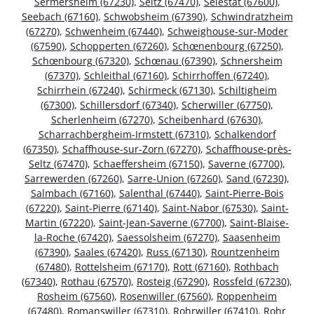
Sermersheim (67230)
,
Seltz (67470)
,
Sélestat (67600)
,
Seebach (67160)
,
Schwobsheim (67390)
,
Schwindratzheim
(67270)
,
Schwenheim (67440)
,
Schweighouse-sur-Moder
(67590)
,
Schopperten (67260)
,
Schœnenbourg (67250)
,
Schœnbourg (67320)
,
Schœnau (67390)
,
Schnersheim
(67370)
,
Schleithal (67160)
,
Schirrhoffen (67240)
,
Schirrhein (67240)
,
Schirmeck (67130)
,
Schiltigheim
(67300)
,
Schillersdorf (67340)
,
Scherwiller (67750)
,
Scherlenheim (67270)
,
Scheibenhard (67630)
,
Scharrachbergheim-Irmstett (67310)
,
Schalkendorf
(67350)
,
Schaffhouse-sur-Zorn (67270)
,
Schaffhouse-près-
Seltz (67470)
,
Schaeffersheim (67150)
,
Saverne (67700)
,
Sarrewerden (67260)
,
Sarre-Union (67260)
,
Sand (67230)
,
Salmbach (67160)
,
Salenthal (67440)
,
Saint-Pierre-Bois
(67220)
,
Saint-Pierre (67140)
,
Saint-Nabor (67530)
,
Saint-
Martin (67220)
,
Saint-Jean-Saverne (67700)
,
Saint-Blaise-
la-Roche (67420)
,
Saessolsheim (67270)
,
Saasenheim
(67390)
,
Saales (67420)
,
Russ (67130)
,
Rountzenheim
(67480)
,
Rottelsheim (67170)
,
Rott (67160)
,
Rothbach
(67340)
,
Rothau (67570)
,
Rosteig (67290)
,
Rossfeld (67230)
,
Rosheim (67560)
,
Rosenwiller (67560)
,
Roppenheim
(67480)
,
Romanswiller (67310)
,
Rohrwiller (67410)
,
Rohr