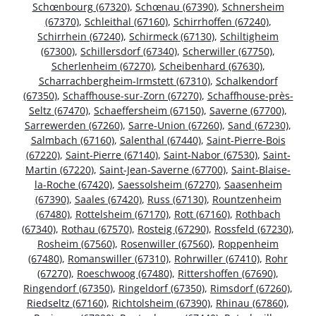
Schœnbourg (67320)
,
Schœnau (67390)
,
Schnersheim
(67370)
,
Schleithal (67160)
,
Schirrhoffen (67240)
,
Schirrhein (67240)
,
Schirmeck (67130)
,
Schiltigheim
(67300)
,
Schillersdorf (67340)
,
Scherwiller (67750)
,
Scherlenheim (67270)
,
Scheibenhard (67630)
,
Scharrachbergheim-Irmstett (67310)
,
Schalkendorf
(67350)
,
Schaffhouse-sur-Zorn (67270)
,
Schaffhouse-près-
Seltz (67470)
,
Schaeffersheim (67150)
,
Saverne (67700)
,
Sarrewerden (67260)
,
Sarre-Union (67260)
,
Sand (67230)
,
Salmbach (67160)
,
Salenthal (67440)
,
Saint-Pierre-Bois
(67220)
,
Saint-Pierre (67140)
,
Saint-Nabor (67530)
,
Saint-
Martin (67220)
,
Saint-Jean-Saverne (67700)
,
Saint-Blaise-
la-Roche (67420)
,
Saessolsheim (67270)
,
Saasenheim
(67390)
,
Saales (67420)
,
Russ (67130)
,
Rountzenheim
(67480)
,
Rottelsheim (67170)
,
Rott (67160)
,
Rothbach
(67340)
,
Rothau (67570)
,
Rosteig (67290)
,
Rossfeld (67230)
,
Rosheim (67560)
,
Rosenwiller (67560)
,
Roppenheim
(67480)
,
Romanswiller (67310)
,
Rohrwiller (67410)
,
Rohr
(67270)
,
Roeschwoog (67480)
,
Rittershoffen (67690)
,
Ringendorf (67350)
,
Ringeldorf (67350)
,
Rimsdorf (67260)
,
Riedseltz (67160)
,
Richtolsheim (67390)
,
Rhinau (67860)
,