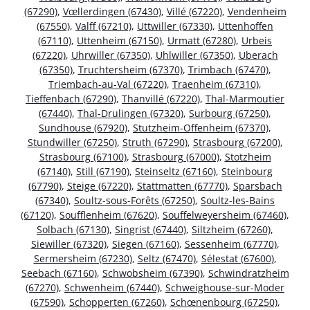
(67290)
,
Vœllerdingen (67430)
,
Villé (67220)
,
Vendenheim
(67550)
,
Valff (67210)
,
Uttwiller (67330)
,
Uttenhoffen
(67110)
,
Uttenheim (67150)
,
Urmatt (67280)
,
Urbeis
(67220)
,
Uhrwiller (67350)
,
Uhlwiller (67350)
,
Uberach
(67350)
,
Truchtersheim (67370)
,
Trimbach (67470)
,
Triembach-au-Val (67220)
,
Traenheim (67310)
,
Tieffenbach (67290)
,
Thanvillé (67220)
,
Thal-Marmoutier
(67440)
,
Thal-Drulingen (67320)
,
Surbourg (67250)
,
Sundhouse (67920)
,
Stutzheim-Offenheim (67370)
,
Stundwiller (67250)
,
Struth (67290)
,
Strasbourg (67200)
,
Strasbourg (67100)
,
Strasbourg (67000)
,
Stotzheim
(67140)
,
Still (67190)
,
Steinseltz (67160)
,
Steinbourg
(67790)
,
Steige (67220)
,
Stattmatten (67770)
,
Sparsbach
(67340)
,
Soultz-sous-Forêts (67250)
,
Soultz-les-Bains
(67120)
,
Soufflenheim (67620)
,
Souffelweyersheim (67460)
,
Solbach (67130)
,
Singrist (67440)
,
Siltzheim (67260)
,
Siewiller (67320)
,
Siegen (67160)
,
Sessenheim (67770)
,
Sermersheim (67230)
,
Seltz (67470)
,
Sélestat (67600)
,
Seebach (67160)
,
Schwobsheim (67390)
,
Schwindratzheim
(67270)
,
Schwenheim (67440)
,
Schweighouse-sur-Moder
(67590)
,
Schopperten (67260)
,
Schœnenbourg (67250)
,