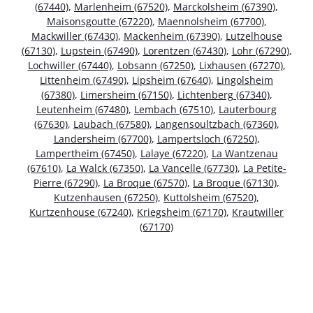
(67440)
,
Marlenheim (67520)
,
Marckolsheim (67390)
,
Maisonsgoutte (67220)
,
Maennolsheim (67700)
,
Mackwiller (67430)
,
Mackenheim (67390)
,
Lutzelhouse
(67130)
,
Lupstein (67490)
,
Lorentzen (67430)
,
Lohr (67290)
,
Lochwiller (67440)
,
Lobsann (67250)
,
Lixhausen (67270)
,
Littenheim (67490)
,
Lipsheim (67640)
,
Lingolsheim
(67380)
,
Limersheim (67150)
,
Lichtenberg (67340)
,
Leutenheim (67480)
,
Lembach (67510)
,
Lauterbourg
(67630)
,
Laubach (67580)
,
Langensoultzbach (67360)
,
Landersheim (67700)
,
Lampertsloch (67250)
,
Lampertheim (67450)
,
Lalaye (67220)
,
La Wantzenau
(67610)
,
La Walck (67350)
,
La Vancelle (67730)
,
La Petite-
Pierre (67290)
,
La Broque (67570)
,
La Broque (67130)
,
Kutzenhausen (67250)
,
Kuttolsheim (67520)
,
Kurtzenhouse (67240)
,
Kriegsheim (67170)
,
Krautwiller
(67170)