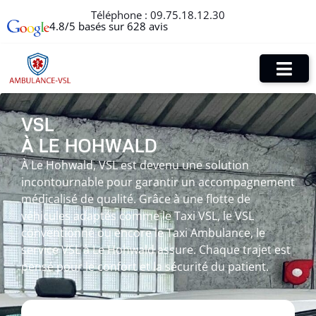
Téléphone :
09.75.18.12.30
4.8/5 basés sur 628 avis
VSL
À LE HOHWALD
À Le Hohwald, VSL est devenu une solution
incontournable pour garantir un accompagnement
médicalisé de qualité. Grâce à une flotte de
véhicules adaptés comme le Taxi VSL, le VSL
conventionné ou encore le Taxi Ambulance, le
service VSL à Le Hohwald assure. Chaque trajet est
pensé pour le confort et la sécurité du patient.