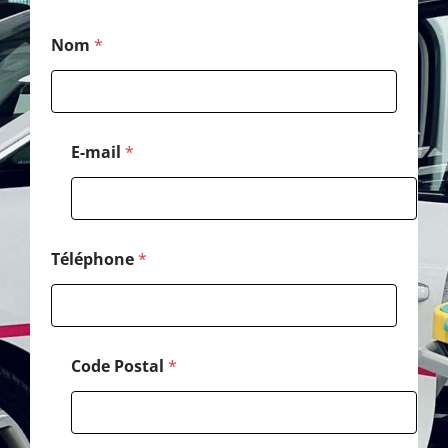
E
Nom
*
-
m
a
i
l
C
E-mail
*
o
d
e
*
Téléphone
*
Code Postal
*