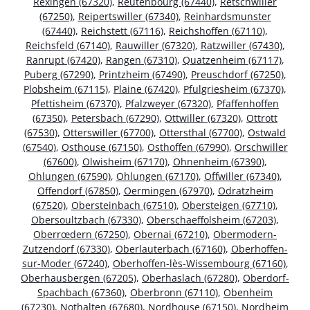
Rexingen (67320)
,
Reutenbourg (67440)
,
Retschwiller
(67250)
,
Reipertswiller (67340)
,
Reinhardsmunster
(67440)
,
Reichstett (67116)
,
Reichshoffen (67110)
,
Reichsfeld (67140)
,
Rauwiller (67320)
,
Ratzwiller (67430)
,
Ranrupt (67420)
,
Rangen (67310)
,
Quatzenheim (67117)
,
Puberg (67290)
,
Printzheim (67490)
,
Preuschdorf (67250)
,
Plobsheim (67115)
,
Plaine (67420)
,
Pfulgriesheim (67370)
,
Pfettisheim (67370)
,
Pfalzweyer (67320)
,
Pfaffenhoffen
(67350)
,
Petersbach (67290)
,
Ottwiller (67320)
,
Ottrott
(67530)
,
Otterswiller (67700)
,
Ottersthal (67700)
,
Ostwald
(67540)
,
Osthouse (67150)
,
Osthoffen (67990)
,
Orschwiller
(67600)
,
Olwisheim (67170)
,
Ohnenheim (67390)
,
Ohlungen (67590)
,
Ohlungen (67170)
,
Offwiller (67340)
,
Offendorf (67850)
,
Oermingen (67970)
,
Odratzheim
(67520)
,
Obersteinbach (67510)
,
Obersteigen (67710)
,
Obersoultzbach (67330)
,
Oberschaeffolsheim (67203)
,
Oberrœdern (67250)
,
Obernai (67210)
,
Obermodern-
Zutzendorf (67330)
,
Oberlauterbach (67160)
,
Oberhoffen-
sur-Moder (67240)
,
Oberhoffen-lès-Wissembourg (67160)
,
Oberhausbergen (67205)
,
Oberhaslach (67280)
,
Oberdorf-
Spachbach (67360)
,
Oberbronn (67110)
,
Obenheim
(67230)
,
Nothalten (67680)
,
Nordhouse (67150)
,
Nordheim