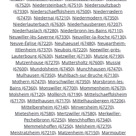
(67520)
,
Niedersteinbach (67510)
,
Niedersoultzbach
(67330)
,
Niederschaeffolsheim (67500)
,
Niederrœdern
(67470)
,
Niedernai (67210)
,
Niedermodern (67350)
,
Niederlauterbach (67630)
,
Niederhausbergen (67207)
,
Niederhaslach (67280)
,
Niederbronn-les-Bains (67110)
,
Neuwiller-lès-Saverne (67330)
,
Neuviller-la-Roche (67130)
,
Neuve-Église (67220)
,
Neuhaeusel (67480)
,
Neugartheim-
Ittlenheim (67370)
,
Neubois (67220)
,
Neewiller-près-
Lauterbourg (67630)
,
Natzwiller (67130)
,
Mutzig (67190)
,
Mutzenhouse (67270)
,
Muttersholtz (67600)
,
Mussig
(67600)
,
Mundolsheim (67450)
,
Munchhausen (67470)
,
Mulhausen (67350)
,
Muhlbach-sur-Bruche (67130)
,
Mothern (67470)
,
Morschwiller (67350)
,
Morsbronn-les-
Bains (67360)
,
Monswiller (67700)
,
Mommenheim (67670)
,
Molsheim (67120)
,
Mollkirch (67190)
,
Mittelschaeffolsheim
(67170)
,
Mittelhausen (67170)
,
Mittelhausbergen (67206)
,
Mittelbergheim (67140)
,
Minversheim (67270)
,
Mietesheim (67580)
,
Mertzwiller (67580)
,
Merkwiller-
Pechelbronn (67250)
,
Menchhoffen (67340)
,
Memmelshoffen (67250)
,
Melsheim (67270)
,
Meistratzheim (67210)
,
Matzenheim (67150)
,
Marmoutier