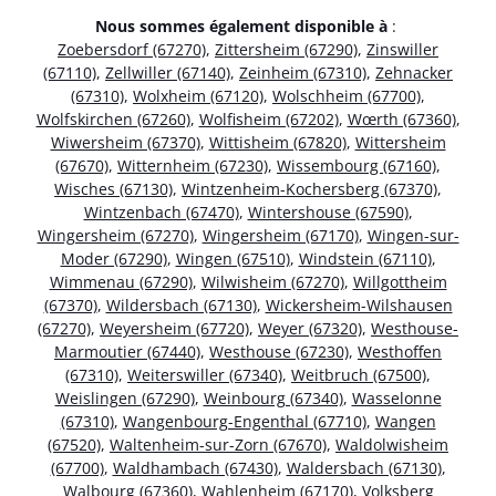
Nous sommes également disponible à
:
Zoebersdorf (67270)
,
Zittersheim (67290)
,
Zinswiller
(67110)
,
Zellwiller (67140)
,
Zeinheim (67310)
,
Zehnacker
(67310)
,
Wolxheim (67120)
,
Wolschheim (67700)
,
Wolfskirchen (67260)
,
Wolfisheim (67202)
,
Wœrth (67360)
,
Wiwersheim (67370)
,
Wittisheim (67820)
,
Wittersheim
(67670)
,
Witternheim (67230)
,
Wissembourg (67160)
,
Wisches (67130)
,
Wintzenheim-Kochersberg (67370)
,
Wintzenbach (67470)
,
Wintershouse (67590)
,
Wingersheim (67270)
,
Wingersheim (67170)
,
Wingen-sur-
Moder (67290)
,
Wingen (67510)
,
Windstein (67110)
,
Wimmenau (67290)
,
Wilwisheim (67270)
,
Willgottheim
(67370)
,
Wildersbach (67130)
,
Wickersheim-Wilshausen
(67270)
,
Weyersheim (67720)
,
Weyer (67320)
,
Westhouse-
Marmoutier (67440)
,
Westhouse (67230)
,
Westhoffen
(67310)
,
Weiterswiller (67340)
,
Weitbruch (67500)
,
Weislingen (67290)
,
Weinbourg (67340)
,
Wasselonne
(67310)
,
Wangenbourg-Engenthal (67710)
,
Wangen
(67520)
,
Waltenheim-sur-Zorn (67670)
,
Waldolwisheim
(67700)
,
Waldhambach (67430)
,
Waldersbach (67130)
,
Walbourg (67360)
,
Wahlenheim (67170)
,
Volksberg