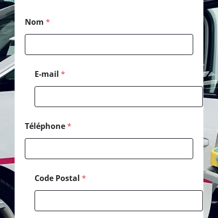
P
Nom
*
o
s
t
a
l
*
E-mail
*
E
-
m
a
i
l
Téléphone
*
Code Postal
*