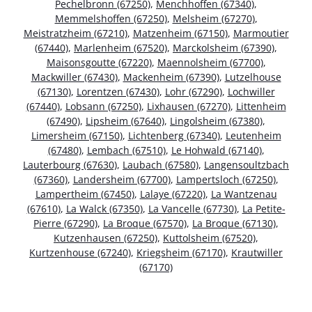
Pechelbronn (67250)
,
Menchhoffen (67340)
,
Memmelshoffen (67250)
,
Melsheim (67270)
,
Meistratzheim (67210)
,
Matzenheim (67150)
,
Marmoutier
(67440)
,
Marlenheim (67520)
,
Marckolsheim (67390)
,
Maisonsgoutte (67220)
,
Maennolsheim (67700)
,
Mackwiller (67430)
,
Mackenheim (67390)
,
Lutzelhouse
(67130)
,
Lorentzen (67430)
,
Lohr (67290)
,
Lochwiller
(67440)
,
Lobsann (67250)
,
Lixhausen (67270)
,
Littenheim
(67490)
,
Lipsheim (67640)
,
Lingolsheim (67380)
,
Limersheim (67150)
,
Lichtenberg (67340)
,
Leutenheim
(67480)
,
Lembach (67510)
,
Le Hohwald (67140)
,
Lauterbourg (67630)
,
Laubach (67580)
,
Langensoultzbach
(67360)
,
Landersheim (67700)
,
Lampertsloch (67250)
,
Lampertheim (67450)
,
Lalaye (67220)
,
La Wantzenau
(67610)
,
La Walck (67350)
,
La Vancelle (67730)
,
La Petite-
Pierre (67290)
,
La Broque (67570)
,
La Broque (67130)
,
Kutzenhausen (67250)
,
Kuttolsheim (67520)
,
Kurtzenhouse (67240)
,
Kriegsheim (67170)
,
Krautwiller
(67170)