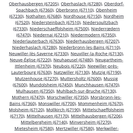
Oberhausbergen (67205)
,
Oberhaslach (67280)
,
Oberdorf-
Spachbach (67360)
,
Oberbronn (67110)
,
Obenheim
(67230)
,
Nothalten (67680)
,
Nordhouse (67150)
,
Nordheim
(67520)
,
Niedersteinbach (67510)
,
Niedersoultzbach
(67330)
,
Niederschaeffolsheim (67500)
,
Niederrœdern
(67470)
,
Niedernai (67210)
,
Niedermodern (67350)
,
Niederlauterbach (67630)
,
Niederhausbergen (67207)
,
Niederhaslach (67280)
,
Niederbronn-les-Bains (67110)
,
Neuwiller-lès-Saverne (67330)
,
Neuviller-la-Roche (67130)
,
Neuve-Église (67220)
,
Neuhaeusel (67480)
,
Neugartheim-
Ittlenheim (67370)
,
Neubois (67220)
,
Neewiller-près-
Lauterbourg (67630)
,
Natzwiller (67130)
,
Mutzig (67190)
,
Mutzenhouse (67270)
,
Muttersholtz (67600)
,
Mussig
(67600)
,
Mundolsheim (67450)
,
Munchhausen (67470)
,
Mulhausen (67350)
,
Muhlbach-sur-Bruche (67130)
,
Mothern (67470)
,
Morschwiller (67350)
,
Morsbronn-les-
Bains (67360)
,
Monswiller (67700)
,
Mommenheim (67670)
,
Molsheim (67120)
,
Mollkirch (67190)
,
Mittelschaeffolsheim
(67170)
,
Mittelhausen (67170)
,
Mittelhausbergen (67206)
,
Mittelbergheim (67140)
,
Minversheim (67270)
,
Mietesheim (67580)
,
Mertzwiller (67580)
,
Merkwiller-