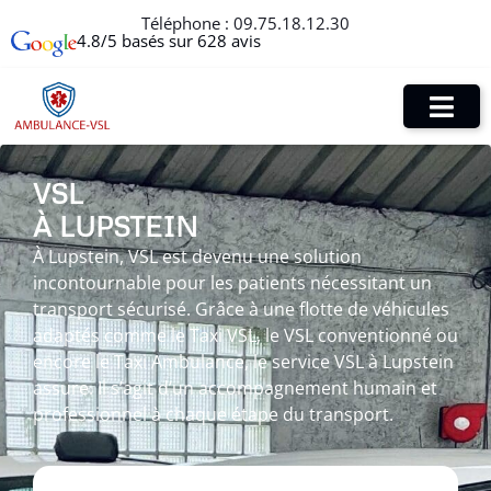
Téléphone :
09.75.18.12.30
4.8/5 basés sur 628 avis
VSL
À LUPSTEIN
À Lupstein, VSL est devenu une solution
incontournable pour les patients nécessitant un
transport sécurisé. Grâce à une flotte de véhicules
adaptés comme le Taxi VSL, le VSL conventionné ou
encore le Taxi Ambulance, le service VSL à Lupstein
assure. Il s’agit d’un accompagnement humain et
professionnel à chaque étape du transport.