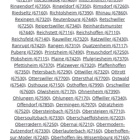
Ringendorf (67350)
,
Ringeldorf (67350)
,
Rimsdorf (67260)
,
Riedseltz (67160)
,
Richtolsheim (67390)
,
Rhinau (67860)
,
Rexingen (67320)
,
Reutenbourg (67440)
,
Retschwiller
(67250)
,
Reipertswiller (67340)
,
Reinhardsmunster
(67440)
,
Reichstett (67116)
,
Reichshoffen (67110)
,
Reichsfeld (67140)
,
Rauwiller (67320)
,
Ratzwiller (67430)
,
Ranrupt (67420)
,
Rangen (67310)
,
Quatzenheim (67117)
,
Puberg (67290)
,
Printzheim (67490)
,
Preuschdorf (67250)
,
Plobsheim (67115)
,
Plaine (67420)
,
Pfulgriesheim (67370)
,
Pfettisheim (67370)
,
Pfalzweyer (67320)
,
Pfaffenhoffen
(67350)
,
Petersbach (67290)
,
Ottwiller (67320)
,
Ottrott
(67530)
,
Otterswiller (67700)
,
Ottersthal (67700)
,
Ostwald
(67540)
,
Osthouse (67150)
,
Osthoffen (67990)
,
Orschwiller
(67600)
,
Olwisheim (67170)
,
Ohnenheim (67390)
,
Ohlungen (67590)
,
Ohlungen (67170)
,
Offwiller (67340)
,
Offendorf (67850)
,
Oermingen (67970)
,
Odratzheim
(67520)
,
Obersteinbach (67510)
,
Obersteigen (67710)
,
Obersoultzbach (67330)
,
Oberschaeffolsheim (67203)
,
Oberrœdern (67250)
,
Obernai (67210)
,
Obermodern-
Zutzendorf (67330)
,
Oberlauterbach (67160)
,
Oberhoffen-
sur-Moder (67240)
,
Oberhoffen-lès-Wissembourg (67160)
,