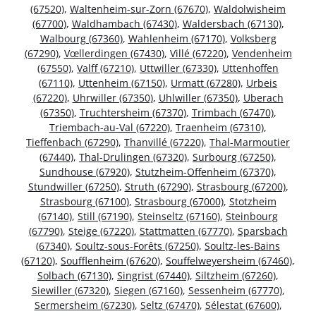
(67520)
,
Waltenheim-sur-Zorn (67670)
,
Waldolwisheim
(67700)
,
Waldhambach (67430)
,
Waldersbach (67130)
,
Walbourg (67360)
,
Wahlenheim (67170)
,
Volksberg
(67290)
,
Vœllerdingen (67430)
,
Villé (67220)
,
Vendenheim
(67550)
,
Valff (67210)
,
Uttwiller (67330)
,
Uttenhoffen
(67110)
,
Uttenheim (67150)
,
Urmatt (67280)
,
Urbeis
(67220)
,
Uhrwiller (67350)
,
Uhlwiller (67350)
,
Uberach
(67350)
,
Truchtersheim (67370)
,
Trimbach (67470)
,
Triembach-au-Val (67220)
,
Traenheim (67310)
,
Tieffenbach (67290)
,
Thanvillé (67220)
,
Thal-Marmoutier
(67440)
,
Thal-Drulingen (67320)
,
Surbourg (67250)
,
Sundhouse (67920)
,
Stutzheim-Offenheim (67370)
,
Stundwiller (67250)
,
Struth (67290)
,
Strasbourg (67200)
,
Strasbourg (67100)
,
Strasbourg (67000)
,
Stotzheim
(67140)
,
Still (67190)
,
Steinseltz (67160)
,
Steinbourg
(67790)
,
Steige (67220)
,
Stattmatten (67770)
,
Sparsbach
(67340)
,
Soultz-sous-Forêts (67250)
,
Soultz-les-Bains
(67120)
,
Soufflenheim (67620)
,
Souffelweyersheim (67460)
,
Solbach (67130)
,
Singrist (67440)
,
Siltzheim (67260)
,
Siewiller (67320)
,
Siegen (67160)
,
Sessenheim (67770)
,
Sermersheim (67230)
,
Seltz (67470)
,
Sélestat (67600)
,