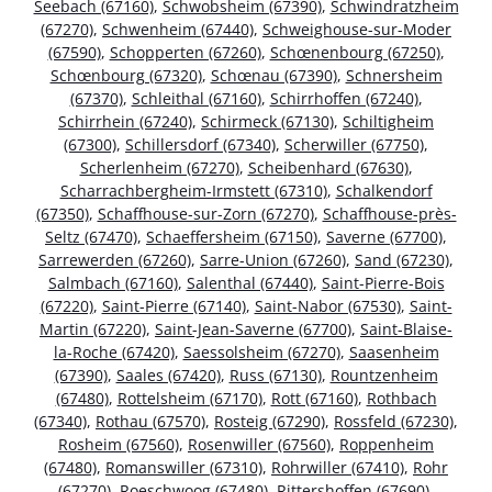
Seebach (67160)
,
Schwobsheim (67390)
,
Schwindratzheim
(67270)
,
Schwenheim (67440)
,
Schweighouse-sur-Moder
(67590)
,
Schopperten (67260)
,
Schœnenbourg (67250)
,
Schœnbourg (67320)
,
Schœnau (67390)
,
Schnersheim
(67370)
,
Schleithal (67160)
,
Schirrhoffen (67240)
,
Schirrhein (67240)
,
Schirmeck (67130)
,
Schiltigheim
(67300)
,
Schillersdorf (67340)
,
Scherwiller (67750)
,
Scherlenheim (67270)
,
Scheibenhard (67630)
,
Scharrachbergheim-Irmstett (67310)
,
Schalkendorf
(67350)
,
Schaffhouse-sur-Zorn (67270)
,
Schaffhouse-près-
Seltz (67470)
,
Schaeffersheim (67150)
,
Saverne (67700)
,
Sarrewerden (67260)
,
Sarre-Union (67260)
,
Sand (67230)
,
Salmbach (67160)
,
Salenthal (67440)
,
Saint-Pierre-Bois
(67220)
,
Saint-Pierre (67140)
,
Saint-Nabor (67530)
,
Saint-
Martin (67220)
,
Saint-Jean-Saverne (67700)
,
Saint-Blaise-
la-Roche (67420)
,
Saessolsheim (67270)
,
Saasenheim
(67390)
,
Saales (67420)
,
Russ (67130)
,
Rountzenheim
(67480)
,
Rottelsheim (67170)
,
Rott (67160)
,
Rothbach
(67340)
,
Rothau (67570)
,
Rosteig (67290)
,
Rossfeld (67230)
,
Rosheim (67560)
,
Rosenwiller (67560)
,
Roppenheim
(67480)
,
Romanswiller (67310)
,
Rohrwiller (67410)
,
Rohr
(67270)
,
Roeschwoog (67480)
,
Rittershoffen (67690)
,