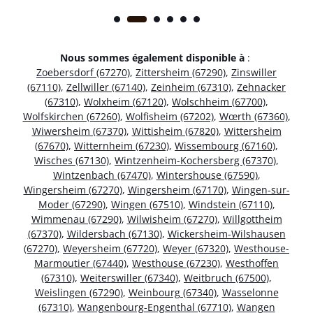
Nous sommes également disponible à
:
Zoebersdorf (67270)
,
Zittersheim (67290)
,
Zinswiller
(67110)
,
Zellwiller (67140)
,
Zeinheim (67310)
,
Zehnacker
(67310)
,
Wolxheim (67120)
,
Wolschheim (67700)
,
Wolfskirchen (67260)
,
Wolfisheim (67202)
,
Wœrth (67360)
,
Wiwersheim (67370)
,
Wittisheim (67820)
,
Wittersheim
(67670)
,
Witternheim (67230)
,
Wissembourg (67160)
,
Wisches (67130)
,
Wintzenheim-Kochersberg (67370)
,
Wintzenbach (67470)
,
Wintershouse (67590)
,
Wingersheim (67270)
,
Wingersheim (67170)
,
Wingen-sur-
Moder (67290)
,
Wingen (67510)
,
Windstein (67110)
,
Wimmenau (67290)
,
Wilwisheim (67270)
,
Willgottheim
(67370)
,
Wildersbach (67130)
,
Wickersheim-Wilshausen
(67270)
,
Weyersheim (67720)
,
Weyer (67320)
,
Westhouse-
Marmoutier (67440)
,
Westhouse (67230)
,
Westhoffen
(67310)
,
Weiterswiller (67340)
,
Weitbruch (67500)
,
Weislingen (67290)
,
Weinbourg (67340)
,
Wasselonne
(67310)
,
Wangenbourg-Engenthal (67710)
,
Wangen