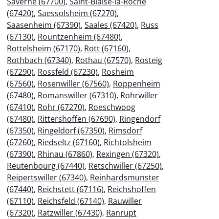
Saverne (67700)
,
Saint-Blaise-la-Roche
(67420)
,
Saessolsheim (67270)
,
Saasenheim (67390)
,
Saales (67420)
,
Russ
(67130)
,
Rountzenheim (67480)
,
Rottelsheim (67170)
,
Rott (67160)
,
Rothbach (67340)
,
Rothau (67570)
,
Rosteig
(67290)
,
Rossfeld (67230)
,
Rosheim
(67560)
,
Rosenwiller (67560)
,
Roppenheim
(67480)
,
Romanswiller (67310)
,
Rohrwiller
(67410)
,
Rohr (67270)
,
Roeschwoog
(67480)
,
Rittershoffen (67690)
,
Ringendorf
(67350)
,
Ringeldorf (67350)
,
Rimsdorf
(67260)
,
Riedseltz (67160)
,
Richtolsheim
(67390)
,
Rhinau (67860)
,
Rexingen (67320)
,
Reutenbourg (67440)
,
Retschwiller (67250)
,
Reipertswiller (67340)
,
Reinhardsmunster
(67440)
,
Reichstett (67116)
,
Reichshoffen
(67110)
,
Reichsfeld (67140)
,
Rauwiller
(67320)
,
Ratzwiller (67430)
,
Ranrupt