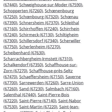
(67440)
,
Schweighouse-sur-Moder (67590)
,
Schopperten (67260)
,
Schœnenbourg
(67250)
,
Schœnbourg (67320)
,
Schœnau
(67390)
,
Schnersheim (67370)
,
Schleithal
(67160)
,
Schirrhoffen (67240)
,
Schirrhein
(67240)
,
Schirmeck (67130)
,
Schiltigheim
(67300)
,
Schillersdorf (67340)
,
Scherwiller
(67750)
,
Scherlenheim (67270)
,
Scheibenhard (67630)
,
Scharrachbergheim-Irmstett (67310)
,
Schalkendorf (67350)
,
Schaffhouse-sur-
Zorn (67270)
,
Schaffhouse-près-Seltz
(67470)
,
Schaeffersheim (67150)
,
Saverne
(67700)
,
Sarrewerden (67260)
,
Sarre-Union
(67260)
,
Sand (67230)
,
Salmbach (67160)
,
Salenthal (67440)
,
Saint-Pierre-Bois
(67220)
,
Saint-Pierre (67140)
,
Saint-Nabor
(67530)
,
Saint-Martin (67220)
,
Saint-Jean-