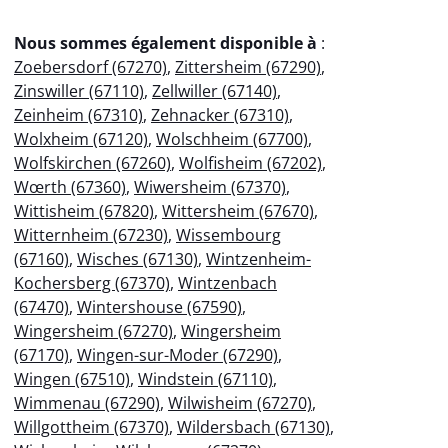
Nous sommes également disponible à
:
Zoebersdorf (67270)
,
Zittersheim (67290)
,
Zinswiller (67110)
,
Zellwiller (67140)
,
Zeinheim (67310)
,
Zehnacker (67310)
,
Wolxheim (67120)
,
Wolschheim (67700)
,
Wolfskirchen (67260)
,
Wolfisheim (67202)
,
Wœrth (67360)
,
Wiwersheim (67370)
,
Wittisheim (67820)
,
Wittersheim (67670)
,
Witternheim (67230)
,
Wissembourg
(67160)
,
Wisches (67130)
,
Wintzenheim-
Kochersberg (67370)
,
Wintzenbach
(67470)
,
Wintershouse (67590)
,
Wingersheim (67270)
,
Wingersheim
(67170)
,
Wingen-sur-Moder (67290)
,
Wingen (67510)
,
Windstein (67110)
,
Wimmenau (67290)
,
Wilwisheim (67270)
,
Willgottheim (67370)
,
Wildersbach (67130)
,