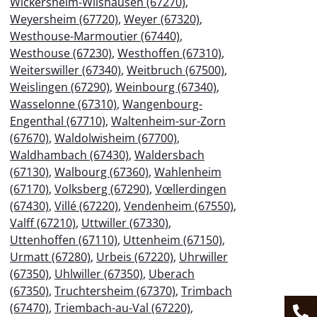
Wickersheim-Wilshausen (67270)
,
Weyersheim (67720)
,
Weyer (67320)
,
Westhouse-Marmoutier (67440)
,
Westhouse (67230)
,
Westhoffen (67310)
,
Weiterswiller (67340)
,
Weitbruch (67500)
,
Weislingen (67290)
,
Weinbourg (67340)
,
Wasselonne (67310)
,
Wangenbourg-
Engenthal (67710)
,
Waltenheim-sur-Zorn
(67670)
,
Waldolwisheim (67700)
,
Waldhambach (67430)
,
Waldersbach
(67130)
,
Walbourg (67360)
,
Wahlenheim
(67170)
,
Volksberg (67290)
,
Vœllerdingen
(67430)
,
Villé (67220)
,
Vendenheim (67550)
,
Valff (67210)
,
Uttwiller (67330)
,
Uttenhoffen (67110)
,
Uttenheim (67150)
,
Urmatt (67280)
,
Urbeis (67220)
,
Uhrwiller
(67350)
,
Uhlwiller (67350)
,
Uberach
(67350)
,
Truchtersheim (67370)
,
Trimbach
(67470)
,
Triembach-au-Val (67220)
,