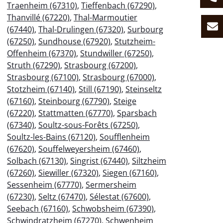
Traenheim (67310)
,
Tieffenbach (67290)
,
Thanvillé (67220)
,
Thal-Marmoutier
(67440)
,
Thal-Drulingen (67320)
,
Surbourg
(67250)
,
Sundhouse (67920)
,
Stutzheim-
Offenheim (67370)
,
Stundwiller (67250)
,
Struth (67290)
,
Strasbourg (67200)
,
Strasbourg (67100)
,
Strasbourg (67000)
,
Stotzheim (67140)
,
Still (67190)
,
Steinseltz
(67160)
,
Steinbourg (67790)
,
Steige
(67220)
,
Stattmatten (67770)
,
Sparsbach
(67340)
,
Soultz-sous-Forêts (67250)
,
Soultz-les-Bains (67120)
,
Soufflenheim
(67620)
,
Souffelweyersheim (67460)
,
Solbach (67130)
,
Singrist (67440)
,
Siltzheim
(67260)
,
Siewiller (67320)
,
Siegen (67160)
,
Sessenheim (67770)
,
Sermersheim
(67230)
,
Seltz (67470)
,
Sélestat (67600)
,
Seebach (67160)
,
Schwobsheim (67390)
,
Schwindratzheim (67270)
,
Schwenheim