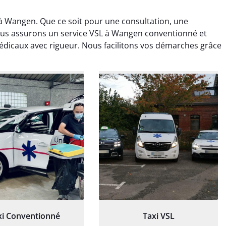
 Wangen. Que ce soit pour une consultation, une
nous assurons un service VSL à Wangen conventionné et
dicaux avec rigueur. Nous facilitons vos démarches grâce
ud Deschamps
Jérémy Ferrand
0 janvier 2025
8 septembre 2024
tisfait du transport,
Transport ponctuel et
s’est bien déroulé.
personnel très attentionné.
feur à l’écoute et
Très satisfait du service.
patient.
xi Conventionné
Taxi VSL