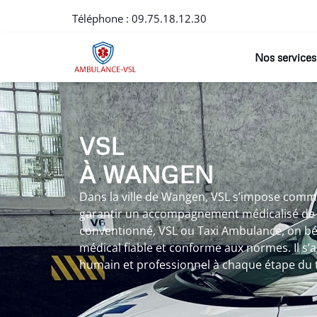
Téléphone :
09.75.18.12.30
Nos services
VSL
À WANGEN
Dans la ville de Wangen, VSL s’impose comme
garantir un accompagnement médicalisé de qu
conventionné, VSL ou Taxi Ambulance, on bén
médical fiable et conforme aux normes. Il 
humain et professionnel à chaque étape du 