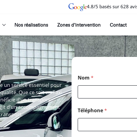
4.8/5 basés sur 628 avi
Nos réalisations
Zones d’intervention
Contact
Nom
*
 un service essentiel pour
alité. Que ce soit en Taxi
éficie d’un transport
s’agit d’un accompagnement
Téléphone
*
transport.