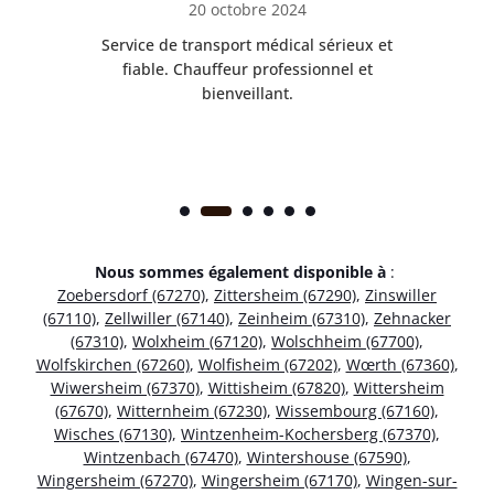
20 octobre 2024
rès
Service de transport médical sérieux et
Po
ice.
fiable. Chauffeur professionnel et
bienveillant.
Nous sommes également disponible à
:
Zoebersdorf (67270)
,
Zittersheim (67290)
,
Zinswiller
(67110)
,
Zellwiller (67140)
,
Zeinheim (67310)
,
Zehnacker
(67310)
,
Wolxheim (67120)
,
Wolschheim (67700)
,
Wolfskirchen (67260)
,
Wolfisheim (67202)
,
Wœrth (67360)
,
Wiwersheim (67370)
,
Wittisheim (67820)
,
Wittersheim
(67670)
,
Witternheim (67230)
,
Wissembourg (67160)
,
Wisches (67130)
,
Wintzenheim-Kochersberg (67370)
,
Wintzenbach (67470)
,
Wintershouse (67590)
,
Wingersheim (67270)
,
Wingersheim (67170)
,
Wingen-sur-