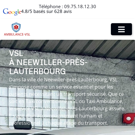
Téléphone :
09.75.18.12.30
4.8/5 basés sur 628 avis
VSL
À NEEWILLER-PRÈS-
LAUTERBOURG
Dans la ville de Neewiller-près-Lauterbourg, VSL
s’impose comme un service essentiel pour les
patients nécessitant un transport sécurisé. Que ce
soit en Taxi conventionné, VSL ou Taxi Ambulance,
le service VSL à Neewiller-près-Lauterbourg assure.
Il s’agit d’un accompagnement humain et
professionnel à chaque étape du transport.