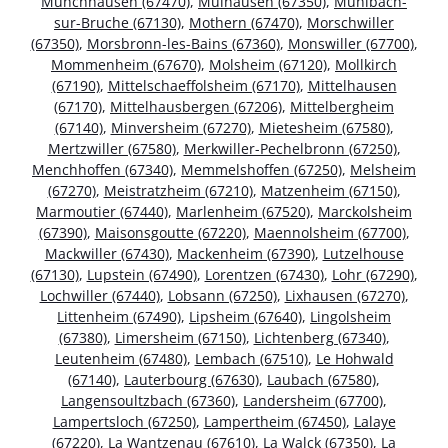
Munchhausen (67470)
,
Mulhausen (67350)
,
Muhlbach-
sur-Bruche (67130)
,
Mothern (67470)
,
Morschwiller
(67350)
,
Morsbronn-les-Bains (67360)
,
Monswiller (67700)
,
Mommenheim (67670)
,
Molsheim (67120)
,
Mollkirch
(67190)
,
Mittelschaeffolsheim (67170)
,
Mittelhausen
(67170)
,
Mittelhausbergen (67206)
,
Mittelbergheim
(67140)
,
Minversheim (67270)
,
Mietesheim (67580)
,
Mertzwiller (67580)
,
Merkwiller-Pechelbronn (67250)
,
Menchhoffen (67340)
,
Memmelshoffen (67250)
,
Melsheim
(67270)
,
Meistratzheim (67210)
,
Matzenheim (67150)
,
Marmoutier (67440)
,
Marlenheim (67520)
,
Marckolsheim
(67390)
,
Maisonsgoutte (67220)
,
Maennolsheim (67700)
,
Mackwiller (67430)
,
Mackenheim (67390)
,
Lutzelhouse
(67130)
,
Lupstein (67490)
,
Lorentzen (67430)
,
Lohr (67290)
,
Lochwiller (67440)
,
Lobsann (67250)
,
Lixhausen (67270)
,
Littenheim (67490)
,
Lipsheim (67640)
,
Lingolsheim
(67380)
,
Limersheim (67150)
,
Lichtenberg (67340)
,
Leutenheim (67480)
,
Lembach (67510)
,
Le Hohwald
(67140)
,
Lauterbourg (67630)
,
Laubach (67580)
,
Langensoultzbach (67360)
,
Landersheim (67700)
,
Lampertsloch (67250)
,
Lampertheim (67450)
,
Lalaye
(67220)
,
La Wantzenau (67610)
,
La Walck (67350)
,
La