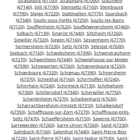
Strasbourg (67100)
,
Strasbourg (67000)
,
Stotzheim
(67140)
,
Still (67190)
,
Steinseltz (67160)
,
Steinbourg
(67790)
,
Steige (67220)
,
Stattmatten (67770)
,
Sparsbach
(67340)
,
Soultz-sous-Forêts (67250)
,
Soultz-les-Bains
(67120)
,
Soufflenheim (67620)
,
Souffelweyersheim (67460)
,
Solbach (67130)
,
Singrist (67440)
,
Siltzheim (67260)
,
Siewiller (67320)
,
Siegen (67160)
,
Sessenheim (67770)
,
Sermersheim (67230)
,
Seltz (67470)
,
Sélestat (67600)
,
Seebach (67160)
,
Schwobsheim (67390)
,
Schwindratzheim
(67270)
,
Schwenheim (67440)
,
Schweighouse-sur-Moder
(67590)
,
Schopperten (67260)
,
Schœnenbourg (67250)
,
Schœnbourg (67320)
,
Schœnau (67390)
,
Schnersheim
(67370)
,
Schleithal (67160)
,
Schirrhoffen (67240)
,
Schirrhein (67240)
,
Schirmeck (67130)
,
Schiltigheim
(67300)
,
Schillersdorf (67340)
,
Scherwiller (67750)
,
Scherlenheim (67270)
,
Scheibenhard (67630)
,
Scharrachbergheim-Irmstett (67310)
,
Schalkendorf
(67350)
,
Schaffhouse-sur-Zorn (67270)
,
Schaffhouse-près-
Seltz (67470)
,
Schaeffersheim (67150)
,
Saverne (67700)
,
Sarrewerden (67260)
,
Sarre-Union (67260)
,
Sand (67230)
,
Salmbach (67160)
,
Salenthal (67440)
,
Saint-Pierre-Bois
(67220)
,
Saint-Pierre (67140)
,
Saint-Nabor (67530)
,
Saint-