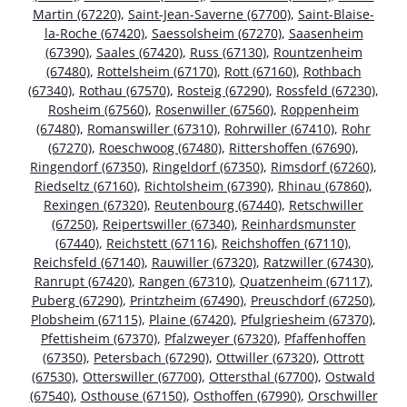
Martin (67220)
,
Saint-Jean-Saverne (67700)
,
Saint-Blaise-
la-Roche (67420)
,
Saessolsheim (67270)
,
Saasenheim
(67390)
,
Saales (67420)
,
Russ (67130)
,
Rountzenheim
(67480)
,
Rottelsheim (67170)
,
Rott (67160)
,
Rothbach
(67340)
,
Rothau (67570)
,
Rosteig (67290)
,
Rossfeld (67230)
,
Rosheim (67560)
,
Rosenwiller (67560)
,
Roppenheim
(67480)
,
Romanswiller (67310)
,
Rohrwiller (67410)
,
Rohr
(67270)
,
Roeschwoog (67480)
,
Rittershoffen (67690)
,
Ringendorf (67350)
,
Ringeldorf (67350)
,
Rimsdorf (67260)
,
Riedseltz (67160)
,
Richtolsheim (67390)
,
Rhinau (67860)
,
Rexingen (67320)
,
Reutenbourg (67440)
,
Retschwiller
(67250)
,
Reipertswiller (67340)
,
Reinhardsmunster
(67440)
,
Reichstett (67116)
,
Reichshoffen (67110)
,
Reichsfeld (67140)
,
Rauwiller (67320)
,
Ratzwiller (67430)
,
Ranrupt (67420)
,
Rangen (67310)
,
Quatzenheim (67117)
,
Puberg (67290)
,
Printzheim (67490)
,
Preuschdorf (67250)
,
Plobsheim (67115)
,
Plaine (67420)
,
Pfulgriesheim (67370)
,
Pfettisheim (67370)
,
Pfalzweyer (67320)
,
Pfaffenhoffen
(67350)
,
Petersbach (67290)
,
Ottwiller (67320)
,
Ottrott
(67530)
,
Otterswiller (67700)
,
Ottersthal (67700)
,
Ostwald
(67540)
,
Osthouse (67150)
,
Osthoffen (67990)
,
Orschwiller