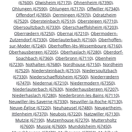
(67600)
,
Olwisheim (67170)
,
Ohnenheim (67390)
,
Ohlungen (67590)
,
Ohlungen (67170)
,
Offwiller (67340)
,
Offendorf (67850)
,
Oermingen (67970)
,
Odratzheim
(67520)
,
Obersteinbach (67510)
,
Obersteigen (67710)
,
Obersoultzbach (67330)
,
Oberschaeffolsheim (67203)
,
Oberrœdern (67250)
,
Obernai (67210)
,
Obermodern-
Zutzendorf (67330)
,
Oberlauterbach (67160)
,
Oberhoffen-
sur-Moder (67240)
,
Oberhoffen-lès-Wissembourg (67160)
,
Oberhausbergen (67205)
,
Oberhaslach (67280)
,
Oberdorf-
Spachbach (67360)
,
Oberbronn (67110)
,
Obenheim
(67230)
,
Nothalten (67680)
,
Nordhouse (67150)
,
Nordheim
(67520)
,
Niedersteinbach (67510)
,
Niedersoultzbach
(67330)
,
Niederschaeffolsheim (67500)
,
Niederrœdern
(67470)
,
Niedernai (67210)
,
Niedermodern (67350)
,
Niederlauterbach (67630)
,
Niederhausbergen (67207)
,
Niederhaslach (67280)
,
Niederbronn-les-Bains (67110)
,
Neuwiller-lès-Saverne (67330)
,
Neuviller-la-Roche (67130)
,
Neuve-Église (67220)
,
Neuhaeusel (67480)
,
Neugartheim-
Ittlenheim (67370)
,
Neubois (67220)
,
Natzwiller (67130)
,
Mutzig (67190)
,
Mutzenhouse (67270)
,
Muttersholtz
(67600)
,
Mussig (67600)
,
Mundolsheim (67450)
,