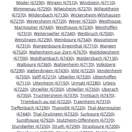
Moder (67290)
,
Wingen (67510)
,
Windstein (67110)
,
Wimmenau (67290)
,
Wilwisheim (67270)
,
Willgottheim
(67370)
,
Wildersbach (67130)
,
Wickersheim-Wilshausen
(67270)
,
Weyersheim (67720)
,
Weyer (67320)
,
Westhouse-
Marmoutier (67440)
,
Westhouse (67230)
,
Westhoffen
(67310)
,
Weiterswiller (67340)
,
Weitbruch (67500)
,
Weislingen (67290)
,
Weinbourg (67340)
,
Wasselonne
(67310)
,
Wangenbourg-Engenthal (67710)
,
Wangen
(67520)
,
Waltenheim-sur-Zorn (67670)
,
Waldolwisheim
(67700)
,
Waldhambach (67430)
,
Waldersbach (67130)
,
Walbourg (67360)
,
Wahlenheim (67170)
,
Volksberg
(67290)
,
Vœllerdingen (67430)
,
Villé (67220)
,
Vendenheim
(67550)
,
Valff (67210)
,
Uttwiller (67330)
,
Uttenhoffen
(67110)
,
Uttenheim (67150)
,
Urmatt (67280)
,
Urbeis
(67220)
,
Uhrwiller (67350)
,
Uhlwiller (67350)
,
Uberach
(67350)
,
Truchtersheim (67370)
,
Trimbach (67470)
,
Triembach-au-Val (67220)
,
Traenheim (67310)
,
Tieffenbach (67290)
,
Thanvillé (67220)
,
Thal-Marmoutier
(67440)
,
Thal-Drulingen (67320)
,
Surbourg (67250)
,
Sundhouse (67920)
,
Stutzheim-Offenheim (67370)
,
Stundwiller (67250)
,
Struth (67290)
,
Strasbourg (67200)
,