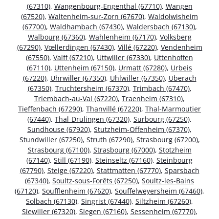
(67310)
,
Wangenbourg-Engenthal (67710)
,
Wangen
(67520)
,
Waltenheim-sur-Zorn (67670)
,
Waldolwisheim
(67700)
,
Waldhambach (67430)
,
Waldersbach (67130)
,
Walbourg (67360)
,
Wahlenheim (67170)
,
Volksberg
(67290)
,
Vœllerdingen (67430)
,
Villé (67220)
,
Vendenheim
(67550)
,
Valff (67210)
,
Uttwiller (67330)
,
Uttenhoffen
(67110)
,
Uttenheim (67150)
,
Urmatt (67280)
,
Urbeis
(67220)
,
Uhrwiller (67350)
,
Uhlwiller (67350)
,
Uberach
(67350)
,
Truchtersheim (67370)
,
Trimbach (67470)
,
Triembach-au-Val (67220)
,
Traenheim (67310)
,
Tieffenbach (67290)
,
Thanvillé (67220)
,
Thal-Marmoutier
(67440)
,
Thal-Drulingen (67320)
,
Surbourg (67250)
,
Sundhouse (67920)
,
Stutzheim-Offenheim (67370)
,
Stundwiller (67250)
,
Struth (67290)
,
Strasbourg (67200)
,
Strasbourg (67100)
,
Strasbourg (67000)
,
Stotzheim
(67140)
,
Still (67190)
,
Steinseltz (67160)
,
Steinbourg
(67790)
,
Steige (67220)
,
Stattmatten (67770)
,
Sparsbach
(67340)
,
Soultz-sous-Forêts (67250)
,
Soultz-les-Bains
(67120)
,
Soufflenheim (67620)
,
Souffelweyersheim (67460)
,
Solbach (67130)
,
Singrist (67440)
,
Siltzheim (67260)
,
Siewiller (67320)
,
Siegen (67160)
,
Sessenheim (67770)
,