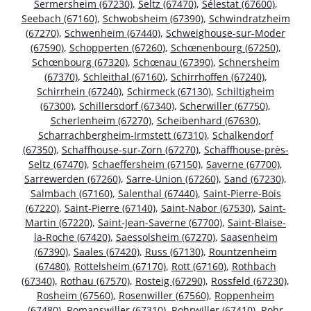
Sermersheim (67230)
,
Seltz (67470)
,
Sélestat (67600)
,
Seebach (67160)
,
Schwobsheim (67390)
,
Schwindratzheim
(67270)
,
Schwenheim (67440)
,
Schweighouse-sur-Moder
(67590)
,
Schopperten (67260)
,
Schœnenbourg (67250)
,
Schœnbourg (67320)
,
Schœnau (67390)
,
Schnersheim
(67370)
,
Schleithal (67160)
,
Schirrhoffen (67240)
,
Schirrhein (67240)
,
Schirmeck (67130)
,
Schiltigheim
(67300)
,
Schillersdorf (67340)
,
Scherwiller (67750)
,
Scherlenheim (67270)
,
Scheibenhard (67630)
,
Scharrachbergheim-Irmstett (67310)
,
Schalkendorf
(67350)
,
Schaffhouse-sur-Zorn (67270)
,
Schaffhouse-près-
Seltz (67470)
,
Schaeffersheim (67150)
,
Saverne (67700)
,
Sarrewerden (67260)
,
Sarre-Union (67260)
,
Sand (67230)
,
Salmbach (67160)
,
Salenthal (67440)
,
Saint-Pierre-Bois
(67220)
,
Saint-Pierre (67140)
,
Saint-Nabor (67530)
,
Saint-
Martin (67220)
,
Saint-Jean-Saverne (67700)
,
Saint-Blaise-
la-Roche (67420)
,
Saessolsheim (67270)
,
Saasenheim
(67390)
,
Saales (67420)
,
Russ (67130)
,
Rountzenheim
(67480)
,
Rottelsheim (67170)
,
Rott (67160)
,
Rothbach
(67340)
,
Rothau (67570)
,
Rosteig (67290)
,
Rossfeld (67230)
,
Rosheim (67560)
,
Rosenwiller (67560)
,
Roppenheim
(67480)
,
Romanswiller (67310)
,
Rohrwiller (67410)
,
Rohr