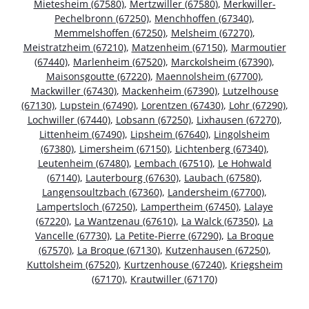
Mietesheim (67580)
,
Mertzwiller (67580)
,
Merkwiller-
Pechelbronn (67250)
,
Menchhoffen (67340)
,
Memmelshoffen (67250)
,
Melsheim (67270)
,
Meistratzheim (67210)
,
Matzenheim (67150)
,
Marmoutier
(67440)
,
Marlenheim (67520)
,
Marckolsheim (67390)
,
Maisonsgoutte (67220)
,
Maennolsheim (67700)
,
Mackwiller (67430)
,
Mackenheim (67390)
,
Lutzelhouse
(67130)
,
Lupstein (67490)
,
Lorentzen (67430)
,
Lohr (67290)
,
Lochwiller (67440)
,
Lobsann (67250)
,
Lixhausen (67270)
,
Littenheim (67490)
,
Lipsheim (67640)
,
Lingolsheim
(67380)
,
Limersheim (67150)
,
Lichtenberg (67340)
,
Leutenheim (67480)
,
Lembach (67510)
,
Le Hohwald
(67140)
,
Lauterbourg (67630)
,
Laubach (67580)
,
Langensoultzbach (67360)
,
Landersheim (67700)
,
Lampertsloch (67250)
,
Lampertheim (67450)
,
Lalaye
(67220)
,
La Wantzenau (67610)
,
La Walck (67350)
,
La
Vancelle (67730)
,
La Petite-Pierre (67290)
,
La Broque
(67570)
,
La Broque (67130)
,
Kutzenhausen (67250)
,
Kuttolsheim (67520)
,
Kurtzenhouse (67240)
,
Kriegsheim
(67170)
,
Krautwiller (67170)