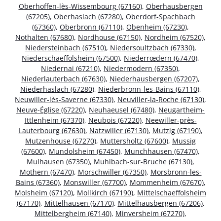
Oberhoffen-lès-Wissembourg (67160)
,
Oberhausbergen
(67205)
,
Oberhaslach (67280)
,
Oberdorf-Spachbach
(67360)
,
Oberbronn (67110)
,
Obenheim (67230)
,
Nothalten (67680)
,
Nordhouse (67150)
,
Nordheim (67520)
,
Niedersteinbach (67510)
,
Niedersoultzbach (67330)
,
Niederschaeffolsheim (67500)
,
Niederrœdern (67470)
,
Niedernai (67210)
,
Niedermodern (67350)
,
Niederlauterbach (67630)
,
Niederhausbergen (67207)
,
Niederhaslach (67280)
,
Niederbronn-les-Bains (67110)
,
Neuwiller-lès-Saverne (67330)
,
Neuviller-la-Roche (67130)
,
Neuve-Église (67220)
,
Neuhaeusel (67480)
,
Neugartheim-
Ittlenheim (67370)
,
Neubois (67220)
,
Neewiller-près-
Lauterbourg (67630)
,
Natzwiller (67130)
,
Mutzig (67190)
,
Mutzenhouse (67270)
,
Muttersholtz (67600)
,
Mussig
(67600)
,
Mundolsheim (67450)
,
Munchhausen (67470)
,
Mulhausen (67350)
,
Muhlbach-sur-Bruche (67130)
,
Mothern (67470)
,
Morschwiller (67350)
,
Morsbronn-les-
Bains (67360)
,
Monswiller (67700)
,
Mommenheim (67670)
,
Molsheim (67120)
,
Mollkirch (67190)
,
Mittelschaeffolsheim
(67170)
,
Mittelhausen (67170)
,
Mittelhausbergen (67206)
,
Mittelbergheim (67140)
,
Minversheim (67270)
,