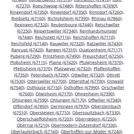
(67270)
,
Roeschwoog (67480)
,
Rittershoffen (67690)
,
Ringendorf (67350)
,
Ringeldorf (67350)
,
Rimsdorf (67260)
,
Riedseltz (67160)
,
Richtolsheim (67390)
,
Rhinau (67860)
,
Rexingen (67320)
,
Reutenbourg (67440)
,
Retschwiller
(67250)
,
Reipertswiller (67340)
,
Reinhardsmunster
(67440)
,
Reichstett (67116)
,
Reichshoffen (67110)
,
Reichsfeld (67140)
,
Rauwiller (67320)
,
Ratzwiller (67430)
,
Ranrupt (67420)
,
Rangen (67310)
,
Quatzenheim (67117)
,
Puberg (67290)
,
Printzheim (67490)
,
Preuschdorf (67250)
,
Plobsheim (67115)
,
Plaine (67420)
,
Pfulgriesheim (67370)
,
Pfettisheim (67370)
,
Pfalzweyer (67320)
,
Pfaffenhoffen
(67350)
,
Petersbach (67290)
,
Ottwiller (67320)
,
Ottrott
(67530)
,
Otterswiller (67700)
,
Ottersthal (67700)
,
Ostwald
(67540)
,
Osthouse (67150)
,
Osthoffen (67990)
,
Orschwiller
(67600)
,
Olwisheim (67170)
,
Ohnenheim (67390)
,
Ohlungen (67590)
,
Ohlungen (67170)
,
Offwiller (67340)
,
Offendorf (67850)
,
Oermingen (67970)
,
Obersteinbach
(67510)
,
Obersteigen (67710)
,
Obersoultzbach (67330)
,
Oberschaeffolsheim (67203)
,
Oberrœdern (67250)
,
Obernai (67210)
,
Obermodern-Zutzendorf (67330)
,
Oberlauterbach (67160)
,
Oberhoffen-sur-Moder (67240)
,