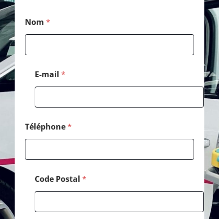
*
Nom
*
*
E
-
m
a
i
E-mail
*
l
Téléphone
*
Code Postal
*