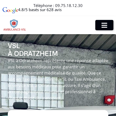
Téléphone :
09.75.18.12.30
4.8/5 basés sur 628 avis
VSL
À ODRATZHEIM
VSL à Odratzheim représente une réponse adaptée
aux besoins médicaux pour garantir un
accompagnement médicalisé de qualité. Que ce
soit en Taxi conventionné, VSL ou Taxi Ambulance,
le service VSL à Odratzheim assure. Il s’agit d’un
accompagnement humain et professionnel à
chaque étape du transport.