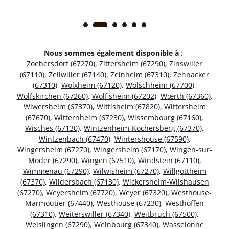
Nous sommes également disponible à
:
Zoebersdorf (67270)
,
Zittersheim (67290)
,
Zinswiller
(67110)
,
Zellwiller (67140)
,
Zeinheim (67310)
,
Zehnacker
(67310)
,
Wolxheim (67120)
,
Wolschheim (67700)
,
Wolfskirchen (67260)
,
Wolfisheim (67202)
,
Wœrth (67360)
,
Wiwersheim (67370)
,
Wittisheim (67820)
,
Wittersheim
(67670)
,
Witternheim (67230)
,
Wissembourg (67160)
,
Wisches (67130)
,
Wintzenheim-Kochersberg (67370)
,
Wintzenbach (67470)
,
Wintershouse (67590)
,
Wingersheim (67270)
,
Wingersheim (67170)
,
Wingen-sur-
Moder (67290)
,
Wingen (67510)
,
Windstein (67110)
,
Wimmenau (67290)
,
Wilwisheim (67270)
,
Willgottheim
(67370)
,
Wildersbach (67130)
,
Wickersheim-Wilshausen
(67270)
,
Weyersheim (67720)
,
Weyer (67320)
,
Westhouse-
Marmoutier (67440)
,
Westhouse (67230)
,
Westhoffen
(67310)
,
Weiterswiller (67340)
,
Weitbruch (67500)
,
Weislingen (67290)
,
Weinbourg (67340)
,
Wasselonne