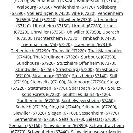
(67700)
,
Waldhambach (67430)
,
Waldersbach (67130)
,
Walbourg (67360)
,
Wahlenheim (67170)
,
Volksberg
(67290)
,
Vœllerdingen (67430)
,
Villé (67220)
,
Vendenheim
(67550)
,
Valff (67210)
,
Uttwiller (67330)
,
Uttenhoffen
(67110)
,
Uttenheim (67150)
,
Urmatt (67280)
,
Urbeis
(67220)
,
Uhrwiller (67350)
,
Uhlwiller (67350)
,
Uberach
(67350)
,
Truchtersheim (67370)
,
Trimbach (67470)
,
Triembach-au-Val (67220)
,
Traenheim (67310)
,
Tieffenbach (67290)
,
Thanvillé (67220)
,
Thal-Marmoutier
(67440)
,
Thal-Drulingen (67320)
,
Surbourg (67250)
,
Sundhouse (67920)
,
Stutzheim-Offenheim (67370)
,
Stundwiller (67250)
,
Strasbourg (67200)
,
Strasbourg
(67100)
,
Strasbourg (67000)
,
Stotzheim (67140)
,
Still
(67190)
,
Steinseltz (67160)
,
Steinbourg (67790)
,
Steige
(67220)
,
Stattmatten (67770)
,
Sparsbach (67340)
,
Soultz-
sous-Forêts (67250)
,
Soultz-les-Bains (67120)
,
Soufflenheim (67620)
,
Souffelweyersheim (67460)
,
Solbach (67130)
,
Singrist (67440)
,
Siltzheim (67260)
,
Siewiller (67320)
,
Siegen (67160)
,
Sessenheim (67770)
,
Sermersheim (67230)
,
Seltz (67470)
,
Sélestat (67600)
,
Seebach (67160)
,
Schwobsheim (67390)
,
Schwindratzheim
(67270)
,
Schwenheim (67440)
,
Schweighouse-sur-Moder