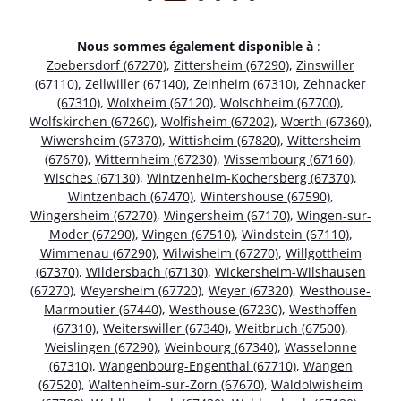
Nous sommes également disponible à
:
Zoebersdorf (67270)
,
Zittersheim (67290)
,
Zinswiller
(67110)
,
Zellwiller (67140)
,
Zeinheim (67310)
,
Zehnacker
(67310)
,
Wolxheim (67120)
,
Wolschheim (67700)
,
Wolfskirchen (67260)
,
Wolfisheim (67202)
,
Wœrth (67360)
,
Wiwersheim (67370)
,
Wittisheim (67820)
,
Wittersheim
(67670)
,
Witternheim (67230)
,
Wissembourg (67160)
,
Wisches (67130)
,
Wintzenheim-Kochersberg (67370)
,
Wintzenbach (67470)
,
Wintershouse (67590)
,
Wingersheim (67270)
,
Wingersheim (67170)
,
Wingen-sur-
Moder (67290)
,
Wingen (67510)
,
Windstein (67110)
,
Wimmenau (67290)
,
Wilwisheim (67270)
,
Willgottheim
(67370)
,
Wildersbach (67130)
,
Wickersheim-Wilshausen
(67270)
,
Weyersheim (67720)
,
Weyer (67320)
,
Westhouse-
Marmoutier (67440)
,
Westhouse (67230)
,
Westhoffen
(67310)
,
Weiterswiller (67340)
,
Weitbruch (67500)
,
Weislingen (67290)
,
Weinbourg (67340)
,
Wasselonne
(67310)
,
Wangenbourg-Engenthal (67710)
,
Wangen
(67520)
,
Waltenheim-sur-Zorn (67670)
,
Waldolwisheim