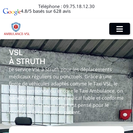
Téléphone :
09.75.18.12.30
4.8/5 basés sur 628 avis
VSL
À STRUTH
Le service VSL à Struth pour les déplacements
médicaux réguliers ou ponctuels. Grâce à une
flotte de véhicules adaptés comme le Taxi VSL, le
VSL conventionné ou encore le Taxi Ambulance, on
bénéficie d’un transport médical fiable et conforme
aux normes. Chaque trajet est pensé pour le
confort et la sécurité du patient.