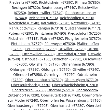
Riedseltz (67160)
,
Richtolsheim (67390)
,
Rhinau (67860)
,
Rexingen (67320)
,
Reutenbourg (67440)
,
Retschwiller
(67250)
,
Reipertswiller (67340)
,
Reinhardsmunster
(67440)
,
Reichstett (67116)
,
Reichshoffen (67110)
,
Reichsfeld (67140)
,
Rauwiller (67320)
,
Ratzwiller (67430)
,
Ranrupt (67420)
,
Rangen (67310)
,
Quatzenheim (67117)
,
Puberg (67290)
,
Printzheim (67490)
,
Preuschdorf (67250)
,
Plobsheim (67115)
,
Plaine (67420)
,
Pfulgriesheim (67370)
,
Pfettisheim (67370)
,
Pfalzweyer (67320)
,
Pfaffenhoffen
(67350)
,
Petersbach (67290)
,
Ottwiller (67320)
,
Ottrott
(67530)
,
Otterswiller (67700)
,
Ottersthal (67700)
,
Ostwald
(67540)
,
Osthouse (67150)
,
Osthoffen (67990)
,
Orschwiller
(67600)
,
Olwisheim (67170)
,
Ohnenheim (67390)
,
Ohlungen (67590)
,
Ohlungen (67170)
,
Offwiller (67340)
,
Offendorf (67850)
,
Oermingen (67970)
,
Odratzheim
(67520)
,
Obersteinbach (67510)
,
Obersteigen (67710)
,
Obersoultzbach (67330)
,
Oberschaeffolsheim (67203)
,
Oberrœdern (67250)
,
Obernai (67210)
,
Obermodern-
Zutzendorf (67330)
,
Oberlauterbach (67160)
,
Oberhoffen-
sur-Moder (67240)
,
Oberhoffen-lès-Wissembourg (67160)
,
Oberhausbergen (67205)
,
Oberhaslach (67280)
,
Oberdorf-