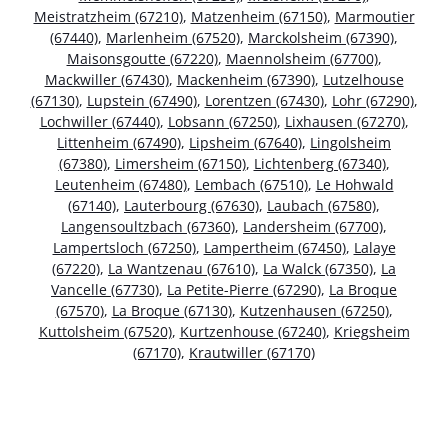
Meistratzheim (67210)
,
Matzenheim (67150)
,
Marmoutier
(67440)
,
Marlenheim (67520)
,
Marckolsheim (67390)
,
Maisonsgoutte (67220)
,
Maennolsheim (67700)
,
Mackwiller (67430)
,
Mackenheim (67390)
,
Lutzelhouse
(67130)
,
Lupstein (67490)
,
Lorentzen (67430)
,
Lohr (67290)
,
Lochwiller (67440)
,
Lobsann (67250)
,
Lixhausen (67270)
,
Littenheim (67490)
,
Lipsheim (67640)
,
Lingolsheim
(67380)
,
Limersheim (67150)
,
Lichtenberg (67340)
,
Leutenheim (67480)
,
Lembach (67510)
,
Le Hohwald
(67140)
,
Lauterbourg (67630)
,
Laubach (67580)
,
Langensoultzbach (67360)
,
Landersheim (67700)
,
Lampertsloch (67250)
,
Lampertheim (67450)
,
Lalaye
(67220)
,
La Wantzenau (67610)
,
La Walck (67350)
,
La
Vancelle (67730)
,
La Petite-Pierre (67290)
,
La Broque
(67570)
,
La Broque (67130)
,
Kutzenhausen (67250)
,
Kuttolsheim (67520)
,
Kurtzenhouse (67240)
,
Kriegsheim
(67170)
,
Krautwiller (67170)