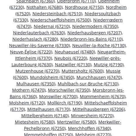
Spachbach (67360)
,
Oberbronn (67110)
,
Obenheim
(67230)
,
Nothalten (67680)
,
Nordhouse (67150)
,
Nordheim
(67520)
,
Niedersteinbach (67510)
,
Niedersoultzbach
(67330)
,
Niederschaeffolsheim (67500)
,
Niederrœdern
(67470)
,
Niedernai (67210)
,
Niedermodern (67350)
,
Niederlauterbach (67630)
,
Niederhausbergen (67207)
,
Niederhaslach (67280)
,
Niederbronn-les-Bains (67110)
,
Neuwiller-lès-Saverne (67330)
,
Neuviller-la-Roche (67130)
,
Neuve-Église (67220)
,
Neuhaeusel (67480)
,
Neugartheim-
Ittlenheim (67370)
,
Neubois (67220)
,
Neewiller-près-
Lauterbourg (67630)
,
Natzwiller (67130)
,
Mutzig (67190)
,
Mutzenhouse (67270)
,
Muttersholtz (67600)
,
Mussig
(67600)
,
Mundolsheim (67450)
,
Munchhausen (67470)
,
Mulhausen (67350)
,
Muhlbach-sur-Bruche (67130)
,
Mothern (67470)
,
Morschwiller (67350)
,
Morsbronn-les-
Bains (67360)
,
Monswiller (67700)
,
Mommenheim (67670)
,
Molsheim (67120)
,
Mollkirch (67190)
,
Mittelschaeffolsheim
(67170)
,
Mittelhausen (67170)
,
Mittelhausbergen (67206)
,
Mittelbergheim (67140)
,
Minversheim (67270)
,
Mietesheim (67580)
,
Mertzwiller (67580)
,
Merkwiller-
Pechelbronn (67250)
,
Menchhoffen (67340)
,
Memmelshoffen (67250)
,
Melsheim (67270)
,