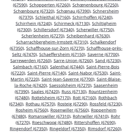
(67590)
,
Schopperten (67260)
,
Schœnenbourg (67250)
,
Schœnbourg (67320)
,
Schœnau (67390)
,
Schnersheim
(67370)
,
Schleithal (67160)
,
Schirrhoffen (67240)
,
Schirrhein (67240)
,
Schirmeck (67130)
,
Schiltigheim
(67300)
,
Schillersdorf (67340)
,
Scherwiller (67750)
,
Scherlenheim (67270)
,
Scheibenhard (67630)
,
Scharrachbergheim-Irmstett (67310)
,
Schalkendorf
(67350)
,
Schaffhouse-sur-Zorn (67270)
,
Schaffhouse-près-
Seltz (67470)
,
Schaeffersheim (67150)
,
Saverne (67700)
,
Sarrewerden (67260)
,
Sarre-Union (67260)
,
Sand (67230)
,
Salmbach (67160)
,
Salenthal (67440)
,
Saint-Pierre-Bois
(67220)
,
Saint-Pierre (67140)
,
Saint-Nabor (67530)
,
Saint-
Martin (67220)
,
Saint-Jean-Saverne (67700)
,
Saint-Blaise-
la-Roche (67420)
,
Saessolsheim (67270)
,
Saasenheim
(67390)
,
Saales (67420)
,
Russ (67130)
,
Rountzenheim
(67480)
,
Rottelsheim (67170)
,
Rott (67160)
,
Rothbach
(67340)
,
Rothau (67570)
,
Rosteig (67290)
,
Rossfeld (67230)
,
Rosheim (67560)
,
Rosenwiller (67560)
,
Roppenheim
(67480)
,
Romanswiller (67310)
,
Rohrwiller (67410)
,
Rohr
(67270)
,
Roeschwoog (67480)
,
Rittershoffen (67690)
,
Ringendorf (67350)
,
Ringeldorf (67350)
,
Rimsdorf (67260)
,