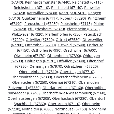
(67340)
,
Reinhardsmunster (67440)
,
Reichstett (67116)
,
Reichshoffen (67110)
,
Reichsfeld (67140)
,
Rauwiller
(67320)
,
Ratzwiller (67430)
,
Ranrupt (67420)
,
Rangen
(67310)
,
Quatzenheim (67117)
,
Puberg (67290)
,
Printzheim
(67490)
,
Preuschdorf (67250)
,
Plobsheim (67115)
,
Plaine
(67420)
,
Pfulgriesheim (67370)
,
Pfettisheim (67370)
,
Pfalzweyer (67320)
,
Pfaffenhoffen (67350)
,
Petersbach
(67290)
,
Ottwiller (67320)
,
Ottrott (67530)
,
Otterswiller
(67700)
,
Ottersthal (67700)
,
Ostwald (67540)
,
Osthouse
(67150)
,
Osthoffen (67990)
,
Orschwiller (67600)
,
Olwisheim (67170)
,
Ohnenheim (67390)
,
Ohlungen
(67590)
,
Ohlungen (67170)
,
Offwiller (67340)
,
Offendorf
(67850)
,
Oermingen (67970)
,
Odratzheim (67520)
,
Obersteinbach (67510)
,
Obersteigen (67710)
,
Obersoultzbach (67330)
,
Oberschaeffolsheim (67203)
,
Oberrœdern (67250)
,
Obernai (67210)
,
Obermodern-
Zutzendorf (67330)
,
Oberlauterbach (67160)
,
Oberhoffen-
sur-Moder (67240)
,
Oberhoffen-lès-Wissembourg (67160)
,
Oberhausbergen (67205)
,
Oberhaslach (67280)
,
Oberdorf-
Spachbach (67360)
,
Oberbronn (67110)
,
Obenheim
(67230)
,
Nothalten (67680)
,
Nordhouse (67150)
,
Nordheim