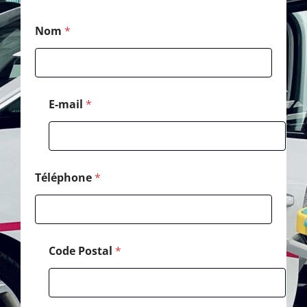
*
Nom
*
M
e
s
s
a
g
E-mail
*
e
*
Téléphone
*
Code Postal
*