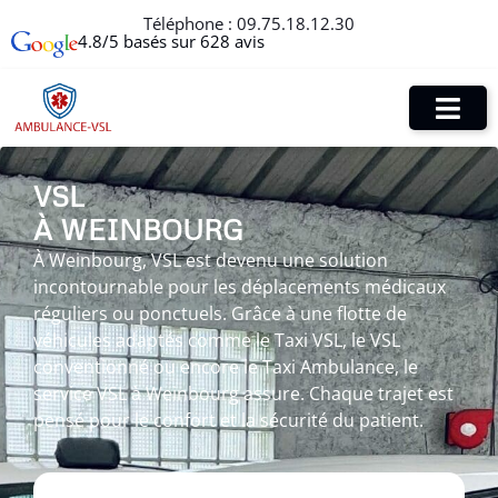
Téléphone :
09.75.18.12.30
4.8/5 basés sur 628 avis
VSL
À WEINBOURG
À Weinbourg, VSL est devenu une solution
incontournable pour les déplacements médicaux
réguliers ou ponctuels. Grâce à une flotte de
véhicules adaptés comme le Taxi VSL, le VSL
conventionné ou encore le Taxi Ambulance, le
service VSL à Weinbourg assure. Chaque trajet est
pensé pour le confort et la sécurité du patient.