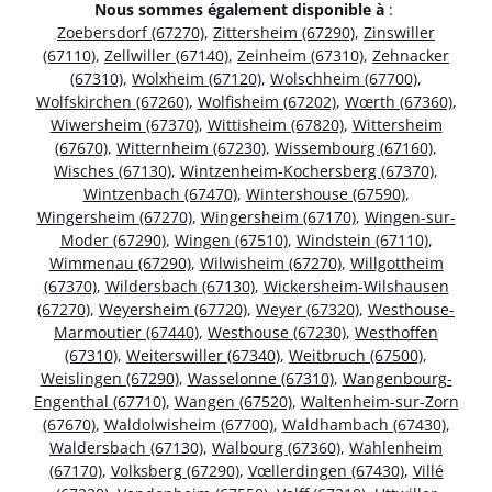
Nous sommes également disponible à
:
Zoebersdorf (67270)
,
Zittersheim (67290)
,
Zinswiller
(67110)
,
Zellwiller (67140)
,
Zeinheim (67310)
,
Zehnacker
(67310)
,
Wolxheim (67120)
,
Wolschheim (67700)
,
Wolfskirchen (67260)
,
Wolfisheim (67202)
,
Wœrth (67360)
,
Wiwersheim (67370)
,
Wittisheim (67820)
,
Wittersheim
(67670)
,
Witternheim (67230)
,
Wissembourg (67160)
,
Wisches (67130)
,
Wintzenheim-Kochersberg (67370)
,
Wintzenbach (67470)
,
Wintershouse (67590)
,
Wingersheim (67270)
,
Wingersheim (67170)
,
Wingen-sur-
Moder (67290)
,
Wingen (67510)
,
Windstein (67110)
,
Wimmenau (67290)
,
Wilwisheim (67270)
,
Willgottheim
(67370)
,
Wildersbach (67130)
,
Wickersheim-Wilshausen
(67270)
,
Weyersheim (67720)
,
Weyer (67320)
,
Westhouse-
Marmoutier (67440)
,
Westhouse (67230)
,
Westhoffen
(67310)
,
Weiterswiller (67340)
,
Weitbruch (67500)
,
Weislingen (67290)
,
Wasselonne (67310)
,
Wangenbourg-
Engenthal (67710)
,
Wangen (67520)
,
Waltenheim-sur-Zorn
(67670)
,
Waldolwisheim (67700)
,
Waldhambach (67430)
,
Waldersbach (67130)
,
Walbourg (67360)
,
Wahlenheim
(67170)
,
Volksberg (67290)
,
Vœllerdingen (67430)
,
Villé