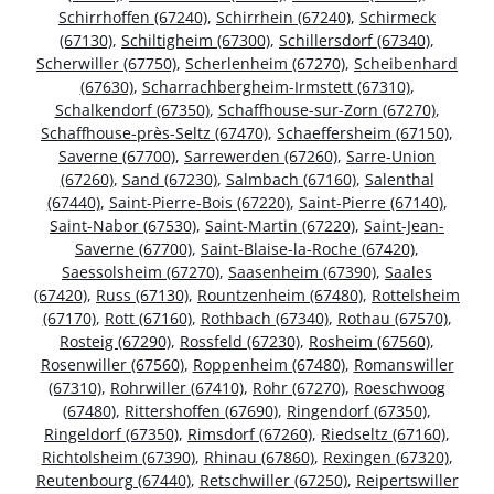
Schirrhoffen (67240)
,
Schirrhein (67240)
,
Schirmeck
(67130)
,
Schiltigheim (67300)
,
Schillersdorf (67340)
,
Scherwiller (67750)
,
Scherlenheim (67270)
,
Scheibenhard
(67630)
,
Scharrachbergheim-Irmstett (67310)
,
Schalkendorf (67350)
,
Schaffhouse-sur-Zorn (67270)
,
Schaffhouse-près-Seltz (67470)
,
Schaeffersheim (67150)
,
Saverne (67700)
,
Sarrewerden (67260)
,
Sarre-Union
(67260)
,
Sand (67230)
,
Salmbach (67160)
,
Salenthal
(67440)
,
Saint-Pierre-Bois (67220)
,
Saint-Pierre (67140)
,
Saint-Nabor (67530)
,
Saint-Martin (67220)
,
Saint-Jean-
Saverne (67700)
,
Saint-Blaise-la-Roche (67420)
,
Saessolsheim (67270)
,
Saasenheim (67390)
,
Saales
(67420)
,
Russ (67130)
,
Rountzenheim (67480)
,
Rottelsheim
(67170)
,
Rott (67160)
,
Rothbach (67340)
,
Rothau (67570)
,
Rosteig (67290)
,
Rossfeld (67230)
,
Rosheim (67560)
,
Rosenwiller (67560)
,
Roppenheim (67480)
,
Romanswiller
(67310)
,
Rohrwiller (67410)
,
Rohr (67270)
,
Roeschwoog
(67480)
,
Rittershoffen (67690)
,
Ringendorf (67350)
,
Ringeldorf (67350)
,
Rimsdorf (67260)
,
Riedseltz (67160)
,
Richtolsheim (67390)
,
Rhinau (67860)
,
Rexingen (67320)
,
Reutenbourg (67440)
,
Retschwiller (67250)
,
Reipertswiller