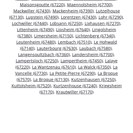
Maisonsgoutte (67220)
,
Maennolsheim (67700)
,
Mackwiller (67430)
,
Mackenheim (67390)
,
Lutzelhouse
(67130)
,
Lupstein (67490)
,
Lorentzen (67430)
,
Lohr (67290)
,
Lochwiller (67440)
,
Lobsann (67250)
,
Lixhausen (67270)
,
Littenheim (67490)
,
Lipsheim (67640)
,
Lingolsheim
(67380)
,
Limersheim (67150)
,
Lichtenberg (67340)
,
Leutenheim (67480)
,
Lembach (67510)
,
Le Hohwald
(67140)
,
Lauterbourg (67630)
,
Laubach (67580)
,
Langensoultzbach (67360)
,
Landersheim (67700)
,
Lampertsloch (67250)
,
Lampertheim (67450)
,
Lalaye
(67220)
,
La Wantzenau (67610)
,
La Walck (67350)
,
La
Vancelle (67730)
,
La Petite-Pierre (67290)
,
La Broque
(67570)
,
La Broque (67130)
,
Kutzenhausen (67250)
,
Kuttolsheim (67520)
,
Kurtzenhouse (67240)
,
Kriegsheim
(67170)
,
Krautwiller (67170)