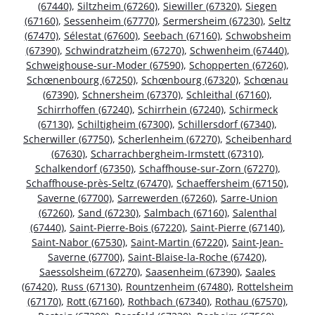
(67440)
,
Siltzheim (67260)
,
Siewiller (67320)
,
Siegen
(67160)
,
Sessenheim (67770)
,
Sermersheim (67230)
,
Seltz
(67470)
,
Sélestat (67600)
,
Seebach (67160)
,
Schwobsheim
(67390)
,
Schwindratzheim (67270)
,
Schwenheim (67440)
,
Schweighouse-sur-Moder (67590)
,
Schopperten (67260)
,
Schœnenbourg (67250)
,
Schœnbourg (67320)
,
Schœnau
(67390)
,
Schnersheim (67370)
,
Schleithal (67160)
,
Schirrhoffen (67240)
,
Schirrhein (67240)
,
Schirmeck
(67130)
,
Schiltigheim (67300)
,
Schillersdorf (67340)
,
Scherwiller (67750)
,
Scherlenheim (67270)
,
Scheibenhard
(67630)
,
Scharrachbergheim-Irmstett (67310)
,
Schalkendorf (67350)
,
Schaffhouse-sur-Zorn (67270)
,
Schaffhouse-près-Seltz (67470)
,
Schaeffersheim (67150)
,
Saverne (67700)
,
Sarrewerden (67260)
,
Sarre-Union
(67260)
,
Sand (67230)
,
Salmbach (67160)
,
Salenthal
(67440)
,
Saint-Pierre-Bois (67220)
,
Saint-Pierre (67140)
,
Saint-Nabor (67530)
,
Saint-Martin (67220)
,
Saint-Jean-
Saverne (67700)
,
Saint-Blaise-la-Roche (67420)
,
Saessolsheim (67270)
,
Saasenheim (67390)
,
Saales
(67420)
,
Russ (67130)
,
Rountzenheim (67480)
,
Rottelsheim
(67170)
,
Rott (67160)
,
Rothbach (67340)
,
Rothau (67570)
,