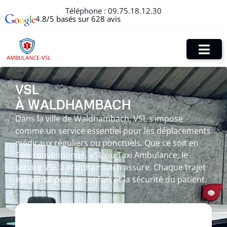
Téléphone :
09.75.18.12.30
4.8/5 basés sur 628 avis
VSL
À WALDHAMBACH
Dans la ville de Waldhambach, VSL s’impose
comme un service essentiel pour les déplacements
médicaux réguliers ou ponctuels. Que ce soit en
Taxi conventionné, VSL ou Taxi Ambulance, le
service VSL à Waldhambach assure. Chaque trajet
est pensé pour le confort et la sécurité du patient.