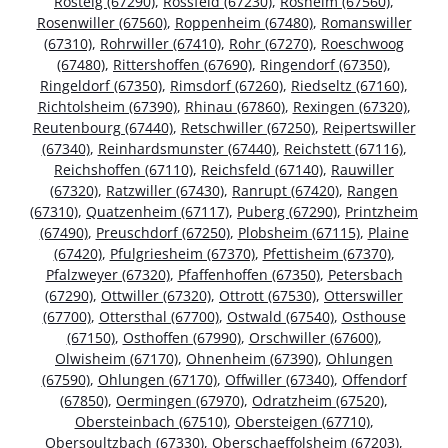
Rosteig (67290)
,
Rossfeld (67230)
,
Rosheim (67560)
,
Rosenwiller (67560)
,
Roppenheim (67480)
,
Romanswiller
(67310)
,
Rohrwiller (67410)
,
Rohr (67270)
,
Roeschwoog
(67480)
,
Rittershoffen (67690)
,
Ringendorf (67350)
,
Ringeldorf (67350)
,
Rimsdorf (67260)
,
Riedseltz (67160)
,
Richtolsheim (67390)
,
Rhinau (67860)
,
Rexingen (67320)
,
Reutenbourg (67440)
,
Retschwiller (67250)
,
Reipertswiller
(67340)
,
Reinhardsmunster (67440)
,
Reichstett (67116)
,
Reichshoffen (67110)
,
Reichsfeld (67140)
,
Rauwiller
(67320)
,
Ratzwiller (67430)
,
Ranrupt (67420)
,
Rangen
(67310)
,
Quatzenheim (67117)
,
Puberg (67290)
,
Printzheim
(67490)
,
Preuschdorf (67250)
,
Plobsheim (67115)
,
Plaine
(67420)
,
Pfulgriesheim (67370)
,
Pfettisheim (67370)
,
Pfalzweyer (67320)
,
Pfaffenhoffen (67350)
,
Petersbach
(67290)
,
Ottwiller (67320)
,
Ottrott (67530)
,
Otterswiller
(67700)
,
Ottersthal (67700)
,
Ostwald (67540)
,
Osthouse
(67150)
,
Osthoffen (67990)
,
Orschwiller (67600)
,
Olwisheim (67170)
,
Ohnenheim (67390)
,
Ohlungen
(67590)
,
Ohlungen (67170)
,
Offwiller (67340)
,
Offendorf
(67850)
,
Oermingen (67970)
,
Odratzheim (67520)
,
Obersteinbach (67510)
,
Obersteigen (67710)
,
Obersoultzbach (67330)
,
Oberschaeffolsheim (67203)
,