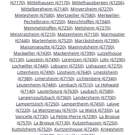
(67170)
,
Mittelhausen (67170)
,
Mittelhausbergen (67206)
,
Mittelbergheim (67140)
,
Minversheim (67270)
,
Mietesheim (67580)
,
Mertzwiller (67580)
,
Merkwiller-
Pechelbronn (67250)
,
Menchhoffen (67340)
,
Memmelshoffen (67250)
,
Melsheim (67270)
,
Meistratzheim (67210)
,
Matzenheim (67150)
,
Marmoutier
(67440)
,
Marlenheim (67520)
,
Marckolsheim (67390)
,
Maisonsgoutte (67220)
,
Maennolsheim (67700)
,
Mackwiller (67430)
,
Mackenheim (67390)
,
Lutzelhouse
(67130)
,
Lupstein (67490)
,
Lorentzen (67430)
,
Lohr (67290)
,
Lochwiller (67440)
,
Lobsann (67250)
,
Lixhausen (67270)
,
Littenheim (67490)
,
Lipsheim (67640)
,
Lingolsheim
(67380)
,
Limersheim (67150)
,
Lichtenberg (67340)
,
Leutenheim (67480)
,
Lembach (67510)
,
Le Hohwald
(67140)
,
Lauterbourg (67630)
,
Laubach (67580)
,
Langensoultzbach (67360)
,
Landersheim (67700)
,
Lampertsloch (67250)
,
Lampertheim (67450)
,
Lalaye
(67220)
,
La Wantzenau (67610)
,
La Walck (67350)
,
La
Vancelle (67730)
,
La Petite-Pierre (67290)
,
La Broque
(67570)
,
La Broque (67130)
,
Kutzenhausen (67250)
,
Kuttolsheim (67520)
,
Kurtzenhouse (67240)
,
Kriegsheim