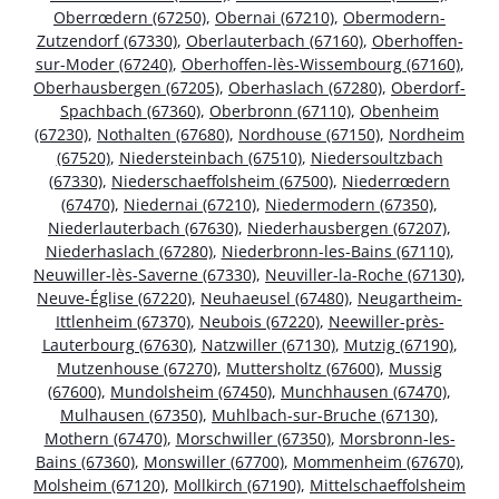
Oberrœdern (67250)
,
Obernai (67210)
,
Obermodern-
Zutzendorf (67330)
,
Oberlauterbach (67160)
,
Oberhoffen-
sur-Moder (67240)
,
Oberhoffen-lès-Wissembourg (67160)
,
Oberhausbergen (67205)
,
Oberhaslach (67280)
,
Oberdorf-
Spachbach (67360)
,
Oberbronn (67110)
,
Obenheim
(67230)
,
Nothalten (67680)
,
Nordhouse (67150)
,
Nordheim
(67520)
,
Niedersteinbach (67510)
,
Niedersoultzbach
(67330)
,
Niederschaeffolsheim (67500)
,
Niederrœdern
(67470)
,
Niedernai (67210)
,
Niedermodern (67350)
,
Niederlauterbach (67630)
,
Niederhausbergen (67207)
,
Niederhaslach (67280)
,
Niederbronn-les-Bains (67110)
,
Neuwiller-lès-Saverne (67330)
,
Neuviller-la-Roche (67130)
,
Neuve-Église (67220)
,
Neuhaeusel (67480)
,
Neugartheim-
Ittlenheim (67370)
,
Neubois (67220)
,
Neewiller-près-
Lauterbourg (67630)
,
Natzwiller (67130)
,
Mutzig (67190)
,
Mutzenhouse (67270)
,
Muttersholtz (67600)
,
Mussig
(67600)
,
Mundolsheim (67450)
,
Munchhausen (67470)
,
Mulhausen (67350)
,
Muhlbach-sur-Bruche (67130)
,
Mothern (67470)
,
Morschwiller (67350)
,
Morsbronn-les-
Bains (67360)
,
Monswiller (67700)
,
Mommenheim (67670)
,
Molsheim (67120)
,
Mollkirch (67190)
,
Mittelschaeffolsheim