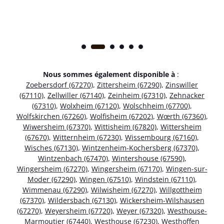
Nous sommes également disponible à
:
Zoebersdorf (67270)
,
Zittersheim (67290)
,
Zinswiller
(67110)
,
Zellwiller (67140)
,
Zeinheim (67310)
,
Zehnacker
(67310)
,
Wolxheim (67120)
,
Wolschheim (67700)
,
Wolfskirchen (67260)
,
Wolfisheim (67202)
,
Wœrth (67360)
,
Wiwersheim (67370)
,
Wittisheim (67820)
,
Wittersheim
(67670)
,
Witternheim (67230)
,
Wissembourg (67160)
,
Wisches (67130)
,
Wintzenheim-Kochersberg (67370)
,
Wintzenbach (67470)
,
Wintershouse (67590)
,
Wingersheim (67270)
,
Wingersheim (67170)
,
Wingen-sur-
Moder (67290)
,
Wingen (67510)
,
Windstein (67110)
,
Wimmenau (67290)
,
Wilwisheim (67270)
,
Willgottheim
(67370)
,
Wildersbach (67130)
,
Wickersheim-Wilshausen
(67270)
,
Weyersheim (67720)
,
Weyer (67320)
,
Westhouse-
Marmoutier (67440)
,
Westhouse (67230)
,
Westhoffen