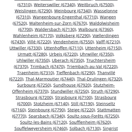
(67310)
,
Weiterswiller (67340)
,
Weitbruch (67500)
,
Weislingen (67290)
,
Weinbourg (67340)
,
Wasselonne
(67310)
,
Wangenbourg-Engenthal (67710)
,
Wangen
(67520)
,
Waltenheim-sur-Zorn (67670)
,
Waldolwisheim
(67700)
,
Waldersbach (67130)
,
Walbourg (67360)
,
Wahlenheim (67170)
,
Volksberg (67290)
,
Vœllerdingen
(67430)
,
Villé (67220)
,
Vendenheim (67550)
,
Valff (67210)
,
Uttwiller (67330)
,
Uttenhoffen (67110)
,
Uttenheim (67150)
,
Urmatt (67280)
,
Urbeis (67220)
,
Uhrwiller (67350)
,
Uhlwiller (67350)
,
Uberach (67350)
,
Truchtersheim
(67370)
,
Trimbach (67470)
,
Triembach-au-Val (67220)
,
Traenheim (67310)
,
Tieffenbach (67290)
,
Thanvillé
(67220)
,
Thal-Marmoutier (67440)
,
Thal-Drulingen (67320)
,
Surbourg (67250)
,
Sundhouse (67920)
,
Stutzheim-
Offenheim (67370)
,
Stundwiller (67250)
,
Struth (67290)
,
Strasbourg (67200)
,
Strasbourg (67100)
,
Strasbourg
(67000)
,
Stotzheim (67140)
,
Still (67190)
,
Steinseltz
(67160)
,
Steinbourg (67790)
,
Steige (67220)
,
Stattmatten
(67770)
,
Sparsbach (67340)
,
Soultz-sous-Forêts (67250)
,
Soultz-les-Bains (67120)
,
Soufflenheim (67620)
,
Souffelweyersheim (67460)
,
Solbach (67130)
,
Singrist