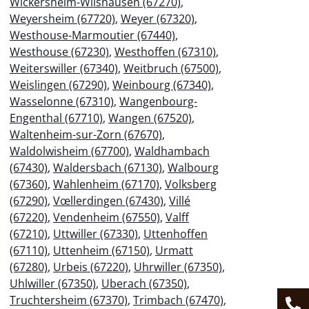
Wickersheim-Wilshausen (67270)
,
Weyersheim (67720)
,
Weyer (67320)
,
Westhouse-Marmoutier (67440)
,
Westhouse (67230)
,
Westhoffen (67310)
,
Weiterswiller (67340)
,
Weitbruch (67500)
,
Weislingen (67290)
,
Weinbourg (67340)
,
Wasselonne (67310)
,
Wangenbourg-
Engenthal (67710)
,
Wangen (67520)
,
Waltenheim-sur-Zorn (67670)
,
Waldolwisheim (67700)
,
Waldhambach
(67430)
,
Waldersbach (67130)
,
Walbourg
(67360)
,
Wahlenheim (67170)
,
Volksberg
(67290)
,
Vœllerdingen (67430)
,
Villé
(67220)
,
Vendenheim (67550)
,
Valff
(67210)
,
Uttwiller (67330)
,
Uttenhoffen
(67110)
,
Uttenheim (67150)
,
Urmatt
(67280)
,
Urbeis (67220)
,
Uhrwiller (67350)
,
Uhlwiller (67350)
,
Uberach (67350)
,
Truchtersheim (67370)
,
Trimbach (67470)
,