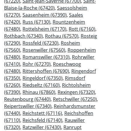
(67220)
,
Saint-Jean-Saverne (67700)
,
Saint-
Blaise-la-Roche (67420)
,
Saessolsheim
(67270)
,
Saasenheim (67390)
,
Saales
(67420)
,
Russ (67130)
,
Rountzenheim
(67480)
,
Rottelsheim (67170)
,
Rott (67160)
,
Rothbach (67340)
,
Rothau (67570)
,
Rosteig
(67290)
,
Rossfeld (67230)
,
Rosheim
(67560)
,
Rosenwiller (67560)
,
Roppenheim
(67480)
,
Romanswiller (67310)
,
Rohrwiller
(67410)
,
Rohr (67270)
,
Roeschwoog
(67480)
,
Rittershoffen (67690)
,
Ringendorf
(67350)
,
Ringeldorf (67350)
,
Rimsdorf
(67260)
,
Riedseltz (67160)
,
Richtolsheim
(67390)
,
Rhinau (67860)
,
Rexingen (67320)
,
Reutenbourg (67440)
,
Retschwiller (67250)
,
Reipertswiller (67340)
,
Reinhardsmunster
(67440)
,
Reichstett (67116)
,
Reichshoffen
(67110)
,
Reichsfeld (67140)
,
Rauwiller
(67320)
,
Ratzwiller (67430)
,
Ranrupt