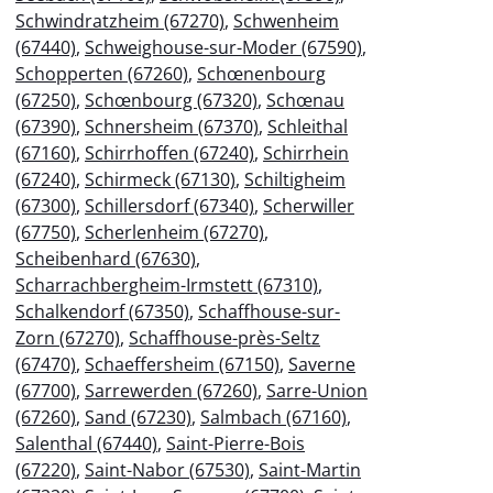
Schwindratzheim (67270)
,
Schwenheim
(67440)
,
Schweighouse-sur-Moder (67590)
,
Schopperten (67260)
,
Schœnenbourg
(67250)
,
Schœnbourg (67320)
,
Schœnau
(67390)
,
Schnersheim (67370)
,
Schleithal
(67160)
,
Schirrhoffen (67240)
,
Schirrhein
(67240)
,
Schirmeck (67130)
,
Schiltigheim
(67300)
,
Schillersdorf (67340)
,
Scherwiller
(67750)
,
Scherlenheim (67270)
,
Scheibenhard (67630)
,
Scharrachbergheim-Irmstett (67310)
,
Schalkendorf (67350)
,
Schaffhouse-sur-
Zorn (67270)
,
Schaffhouse-près-Seltz
(67470)
,
Schaeffersheim (67150)
,
Saverne
(67700)
,
Sarrewerden (67260)
,
Sarre-Union
(67260)
,
Sand (67230)
,
Salmbach (67160)
,
Salenthal (67440)
,
Saint-Pierre-Bois
(67220)
,
Saint-Nabor (67530)
,
Saint-Martin