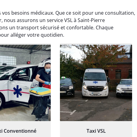
s vos besoins médicaux. Que ce soit pour une consultation,
r, nous assurons un service VSL à Saint-Pierre
ns un transport sécurisé et confortable. Chaque
pour alléger votre quotidien.
ud Deschamps
Jérémy Ferrand
0 janvier 2025
8 septembre 2024
tisfait du transport,
Transport ponctuel et
s’est bien déroulé.
personnel très attentionné.
feur à l’écoute et
Très satisfait du service.
patient.
xi Conventionné
Taxi VSL