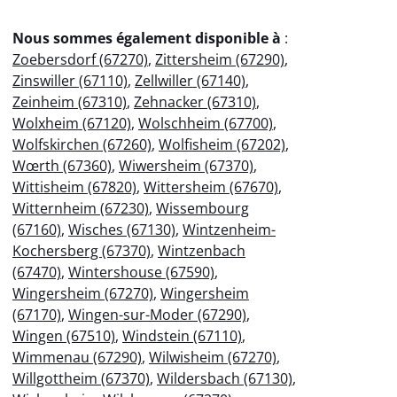
Nous sommes également disponible à
:
Zoebersdorf (67270)
,
Zittersheim (67290)
,
Zinswiller (67110)
,
Zellwiller (67140)
,
Zeinheim (67310)
,
Zehnacker (67310)
,
Wolxheim (67120)
,
Wolschheim (67700)
,
Wolfskirchen (67260)
,
Wolfisheim (67202)
,
Wœrth (67360)
,
Wiwersheim (67370)
,
Wittisheim (67820)
,
Wittersheim (67670)
,
Witternheim (67230)
,
Wissembourg
(67160)
,
Wisches (67130)
,
Wintzenheim-
Kochersberg (67370)
,
Wintzenbach
(67470)
,
Wintershouse (67590)
,
Wingersheim (67270)
,
Wingersheim
(67170)
,
Wingen-sur-Moder (67290)
,
Wingen (67510)
,
Windstein (67110)
,
Wimmenau (67290)
,
Wilwisheim (67270)
,
Willgottheim (67370)
,
Wildersbach (67130)
,