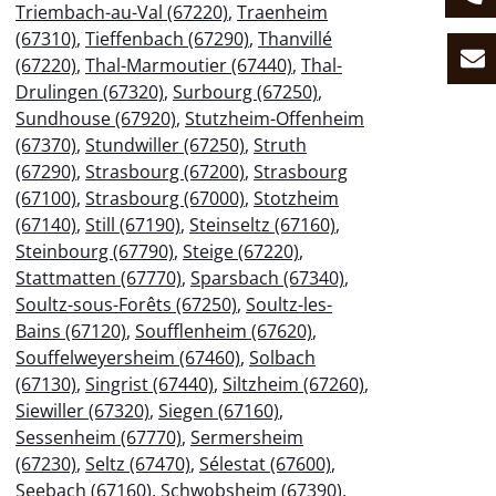
Triembach-au-Val (67220)
,
Traenheim
(67310)
,
Tieffenbach (67290)
,
Thanvillé
(67220)
,
Thal-Marmoutier (67440)
,
Thal-
Drulingen (67320)
,
Surbourg (67250)
,
Sundhouse (67920)
,
Stutzheim-Offenheim
(67370)
,
Stundwiller (67250)
,
Struth
(67290)
,
Strasbourg (67200)
,
Strasbourg
(67100)
,
Strasbourg (67000)
,
Stotzheim
(67140)
,
Still (67190)
,
Steinseltz (67160)
,
Steinbourg (67790)
,
Steige (67220)
,
Stattmatten (67770)
,
Sparsbach (67340)
,
Soultz-sous-Forêts (67250)
,
Soultz-les-
Bains (67120)
,
Soufflenheim (67620)
,
Souffelweyersheim (67460)
,
Solbach
(67130)
,
Singrist (67440)
,
Siltzheim (67260)
,
Siewiller (67320)
,
Siegen (67160)
,
Sessenheim (67770)
,
Sermersheim
(67230)
,
Seltz (67470)
,
Sélestat (67600)
,
Seebach (67160)
,
Schwobsheim (67390)
,