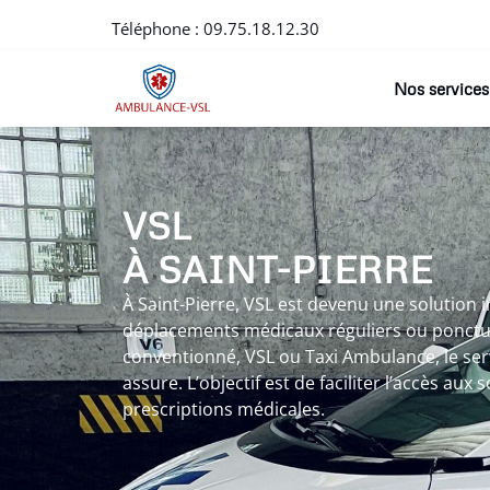
Téléphone :
09.75.18.12.30
Nos services
VSL
À SAINT-PIERRE
À Saint-Pierre, VSL est devenu une solution 
déplacements médicaux réguliers ou ponctuel
conventionné, VSL ou Taxi Ambulance, le serv
assure. L’objectif est de faciliter l’accès aux
prescriptions médicales.