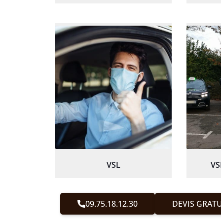
VSL
VS
09.75.18.12.30
DEVIS GRATU