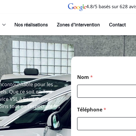
4.8/5 basés sur 628 avi
Nos réalisations
Zones d’intervention
Contact
Nom
*
incontournable pour les
s. Que ce soit en Taxi
ice VSL à Saint-Pierre
 soins tout en respectant les
Téléphone
*