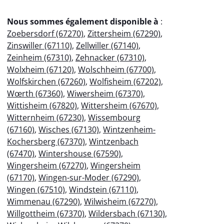
Nous sommes également disponible à
:
Zoebersdorf (67270)
,
Zittersheim (67290)
,
Zinswiller (67110)
,
Zellwiller (67140)
,
Zeinheim (67310)
,
Zehnacker (67310)
,
Wolxheim (67120)
,
Wolschheim (67700)
,
Wolfskirchen (67260)
,
Wolfisheim (67202)
,
Wœrth (67360)
,
Wiwersheim (67370)
,
Wittisheim (67820)
,
Wittersheim (67670)
,
Witternheim (67230)
,
Wissembourg
(67160)
,
Wisches (67130)
,
Wintzenheim-
Kochersberg (67370)
,
Wintzenbach
(67470)
,
Wintershouse (67590)
,
Wingersheim (67270)
,
Wingersheim
(67170)
,
Wingen-sur-Moder (67290)
,
Wingen (67510)
,
Windstein (67110)
,
Wimmenau (67290)
,
Wilwisheim (67270)
,
Willgottheim (67370)
,
Wildersbach (67130)
,