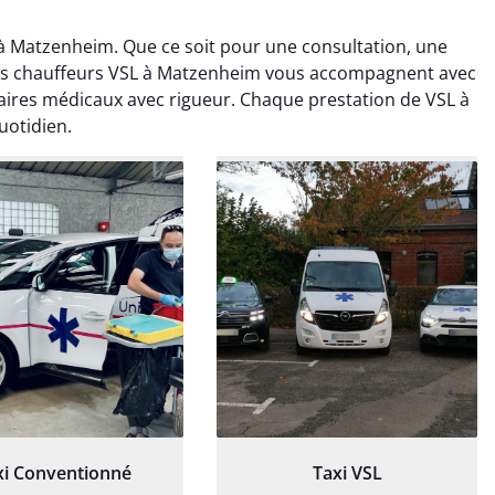
 Matzenheim. Que ce soit pour une consultation, une
 nos chauffeurs VSL à Matzenheim vous accompagnent avec
aires médicaux avec rigueur. Chaque prestation de VSL à
uotidien.
ud Deschamps
Jérémy Ferrand
0 janvier 2025
8 septembre 2024
tisfait du transport,
Transport ponctuel et
s’est bien déroulé.
personnel très attentionné.
feur à l’écoute et
Très satisfait du service.
patient.
xi Conventionné
Taxi VSL