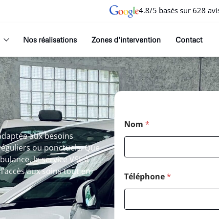
4.8/5 basés sur 628 avi
Nos réalisations
Zones d’intervention
Contact
Nom
*
adaptée aux besoins
éguliers ou ponctuels. Que
bulance, le service VSL à
 l’accès aux soins tout en
Téléphone
*