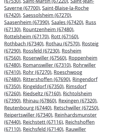
(67530)
,
Saint-Martin (67220)
,
Saint-Jean-
Saverne (67700)
,
Saint-Blaise-la-Roche
(67420)
,
Saessolsheim (67270)
,
Saasenheim (67390)
,
Saales (67420)
,
Russ
(67130)
,
Rountzenheim (67480)
,
Rottelsheim (67170)
,
Rott (67160)
,
Rothbach (67340)
,
Rothau (67570)
,
Rosteig
(67290)
,
Rossfeld (67230)
,
Rosheim
(67560)
,
Rosenwiller (67560)
,
Roppenheim
(67480)
,
Romanswiller (67310)
,
Rohrwiller
(67410)
,
Rohr (67270)
,
Roeschwoog
(67480)
,
Rittershoffen (67690)
,
Ringendorf
(67350)
,
Ringeldorf (67350)
,
Rimsdorf
(67260)
,
Riedseltz (67160)
,
Richtolsheim
(67390)
,
Rhinau (67860)
,
Rexingen (67320)
,
Reutenbourg (67440)
,
Retschwiller (67250)
,
Reipertswiller (67340)
,
Reinhardsmunster
(67440)
,
Reichstett (67116)
,
Reichshoffen
(67110)
,
Reichsfeld (67140)
,
Rauwiller