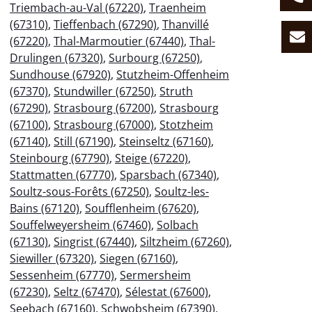
Triembach-au-Val (67220)
,
Traenheim
(67310)
,
Tieffenbach (67290)
,
Thanvillé
(67220)
,
Thal-Marmoutier (67440)
,
Thal-
Drulingen (67320)
,
Surbourg (67250)
,
Sundhouse (67920)
,
Stutzheim-Offenheim
(67370)
,
Stundwiller (67250)
,
Struth
(67290)
,
Strasbourg (67200)
,
Strasbourg
(67100)
,
Strasbourg (67000)
,
Stotzheim
(67140)
,
Still (67190)
,
Steinseltz (67160)
,
Steinbourg (67790)
,
Steige (67220)
,
Stattmatten (67770)
,
Sparsbach (67340)
,
Soultz-sous-Forêts (67250)
,
Soultz-les-
Bains (67120)
,
Soufflenheim (67620)
,
Souffelweyersheim (67460)
,
Solbach
(67130)
,
Singrist (67440)
,
Siltzheim (67260)
,
Siewiller (67320)
,
Siegen (67160)
,
Sessenheim (67770)
,
Sermersheim
(67230)
,
Seltz (67470)
,
Sélestat (67600)
,
Seebach (67160)
,
Schwobsheim (67390)
,