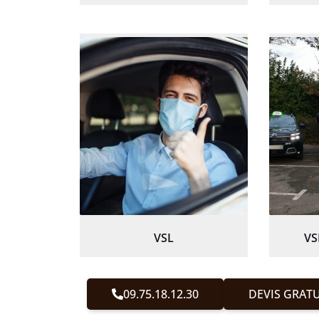
VSL
VS
09.75.18.12.30
DEVIS GRATU