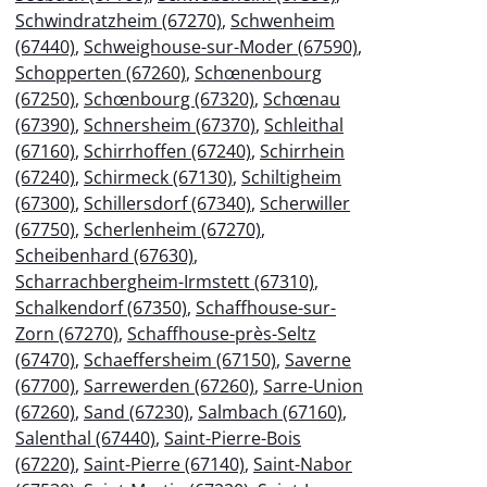
Schwindratzheim (67270)
,
Schwenheim
(67440)
,
Schweighouse-sur-Moder (67590)
,
Schopperten (67260)
,
Schœnenbourg
(67250)
,
Schœnbourg (67320)
,
Schœnau
(67390)
,
Schnersheim (67370)
,
Schleithal
(67160)
,
Schirrhoffen (67240)
,
Schirrhein
(67240)
,
Schirmeck (67130)
,
Schiltigheim
(67300)
,
Schillersdorf (67340)
,
Scherwiller
(67750)
,
Scherlenheim (67270)
,
Scheibenhard (67630)
,
Scharrachbergheim-Irmstett (67310)
,
Schalkendorf (67350)
,
Schaffhouse-sur-
Zorn (67270)
,
Schaffhouse-près-Seltz
(67470)
,
Schaeffersheim (67150)
,
Saverne
(67700)
,
Sarrewerden (67260)
,
Sarre-Union
(67260)
,
Sand (67230)
,
Salmbach (67160)
,
Salenthal (67440)
,
Saint-Pierre-Bois
(67220)
,
Saint-Pierre (67140)
,
Saint-Nabor