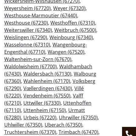
Wickersheim-Wilshausen (67270)
,
Weyersheim (67720)
,
Weyer (67320)
,
Westhouse-Marmoutier (67440)
,
Westhouse (67230)
,
Westhoffen (67310)
,
Weiterswiller (67340)
,
Weitbruch (67500)
,
Weislingen (67290)
,
Weinbourg (67340)
,
Wasselonne (67310)
,
Wangenbourg-
Engenthal (67710)
,
Wangen (67520)
,
Waltenheim-sur-Zorn (67670)
,
Waldolwisheim (67700)
,
Waldhambach
(67430)
,
Waldersbach (67130)
,
Walbourg
(67360)
,
Wahlenheim (67170)
,
Volksberg
(67290)
,
Vœllerdingen (67430)
,
Villé
(67220)
,
Vendenheim (67550)
,
Valff
(67210)
,
Uttwiller (67330)
,
Uttenhoffen
(67110)
,
Uttenheim (67150)
,
Urmatt
(67280)
,
Urbeis (67220)
,
Uhrwiller (67350)
,
Uhlwiller (67350)
,
Uberach (67350)
,
Truchtersheim (67370)
,
Trimbach (67470)
,