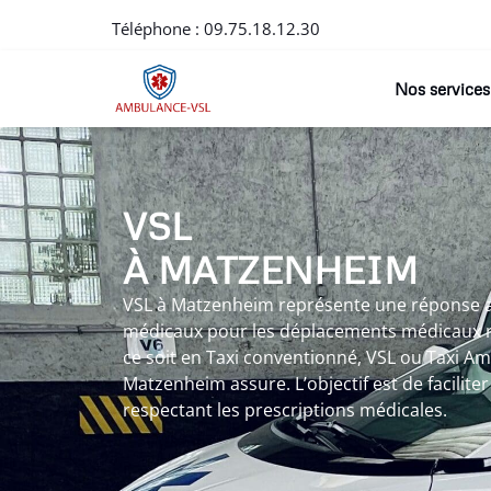
Téléphone :
09.75.18.12.30
Nos services
VSL
À MATZENHEIM
VSL à Matzenheim représente une réponse 
médicaux pour les déplacements médicaux r
ce soit en Taxi conventionné, VSL ou Taxi Am
Matzenheim assure. L’objectif est de faciliter
respectant les prescriptions médicales.