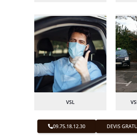
VSL
VS
09.75.18.12.30
DEVIS GRATU