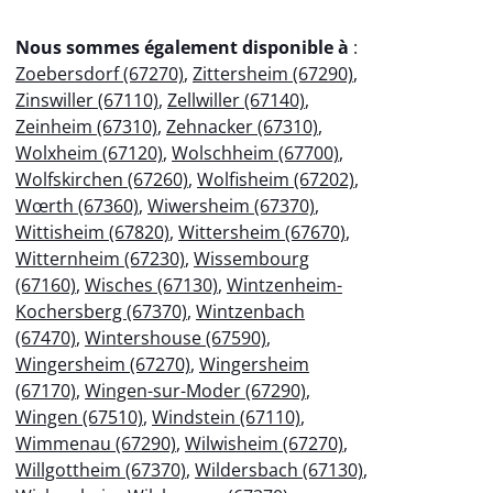
Nous sommes également disponible à
:
Zoebersdorf (67270)
,
Zittersheim (67290)
,
Zinswiller (67110)
,
Zellwiller (67140)
,
Zeinheim (67310)
,
Zehnacker (67310)
,
Wolxheim (67120)
,
Wolschheim (67700)
,
Wolfskirchen (67260)
,
Wolfisheim (67202)
,
Wœrth (67360)
,
Wiwersheim (67370)
,
Wittisheim (67820)
,
Wittersheim (67670)
,
Witternheim (67230)
,
Wissembourg
(67160)
,
Wisches (67130)
,
Wintzenheim-
Kochersberg (67370)
,
Wintzenbach
(67470)
,
Wintershouse (67590)
,
Wingersheim (67270)
,
Wingersheim
(67170)
,
Wingen-sur-Moder (67290)
,
Wingen (67510)
,
Windstein (67110)
,
Wimmenau (67290)
,
Wilwisheim (67270)
,
Willgottheim (67370)
,
Wildersbach (67130)
,