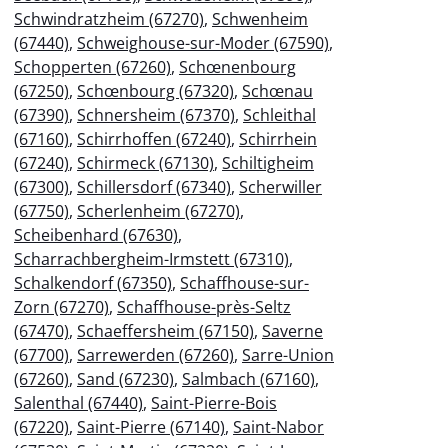
Schwindratzheim (67270)
,
Schwenheim
(67440)
,
Schweighouse-sur-Moder (67590)
,
Schopperten (67260)
,
Schœnenbourg
(67250)
,
Schœnbourg (67320)
,
Schœnau
(67390)
,
Schnersheim (67370)
,
Schleithal
(67160)
,
Schirrhoffen (67240)
,
Schirrhein
(67240)
,
Schirmeck (67130)
,
Schiltigheim
(67300)
,
Schillersdorf (67340)
,
Scherwiller
(67750)
,
Scherlenheim (67270)
,
Scheibenhard (67630)
,
Scharrachbergheim-Irmstett (67310)
,
Schalkendorf (67350)
,
Schaffhouse-sur-
Zorn (67270)
,
Schaffhouse-près-Seltz
(67470)
,
Schaeffersheim (67150)
,
Saverne
(67700)
,
Sarrewerden (67260)
,
Sarre-Union
(67260)
,
Sand (67230)
,
Salmbach (67160)
,
Salenthal (67440)
,
Saint-Pierre-Bois
(67220)
,
Saint-Pierre (67140)
,
Saint-Nabor