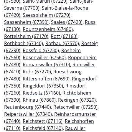
(67530)
,
Saint-Martin (67220)
,
Saint-Jean-
Saverne (67700)
,
Saint-Blaise-la-Roche
(67420)
,
Saessolsheim (67270)
,
Saasenheim (67390)
,
Saales (67420)
,
Russ
(67130)
,
Rountzenheim (67480)
,
Rottelsheim (67170)
,
Rott (67160)
,
Rothbach (67340)
,
Rothau (67570)
,
Rosteig
(67290)
,
Rossfeld (67230)
,
Rosheim
(67560)
,
Rosenwiller (67560)
,
Roppenheim
(67480)
,
Romanswiller (67310)
,
Rohrwiller
(67410)
,
Rohr (67270)
,
Roeschwoog
(67480)
,
Rittershoffen (67690)
,
Ringendorf
(67350)
,
Ringeldorf (67350)
,
Rimsdorf
(67260)
,
Riedseltz (67160)
,
Richtolsheim
(67390)
,
Rhinau (67860)
,
Rexingen (67320)
,
Reutenbourg (67440)
,
Retschwiller (67250)
,
Reipertswiller (67340)
,
Reinhardsmunster
(67440)
,
Reichstett (67116)
,
Reichshoffen
(67110)
,
Reichsfeld (67140)
,
Rauwiller