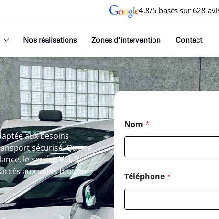
4.8/5 basés sur 628 avi
Nos réalisations
Zones d’intervention
Contact
Nom
*
daptée aux besoins
ransport sécurisé. Que ce
ance, le service VSL à
l’accès aux soins tout en
Téléphone
*