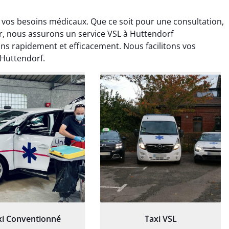
 vos besoins médicaux. Que ce soit pour une consultation,
er, nous assurons un service VSL à Huttendorf
s rapidement et efficacement. Nous facilitons vos
 Huttendorf.
ud Deschamps
Jérémy Ferrand
0 janvier 2025
8 septembre 2024
tisfait du transport,
Transport ponctuel et
s’est bien déroulé.
personnel très attentionné.
feur à l’écoute et
Très satisfait du service.
patient.
xi Conventionné
Taxi VSL