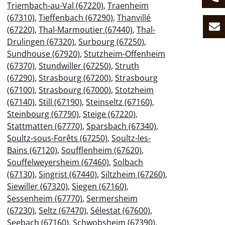
Triembach-au-Val (67220)
,
Traenheim
(67310)
,
Tieffenbach (67290)
,
Thanvillé
(67220)
,
Thal-Marmoutier (67440)
,
Thal-
Drulingen (67320)
,
Surbourg (67250)
,
Sundhouse (67920)
,
Stutzheim-Offenheim
(67370)
,
Stundwiller (67250)
,
Struth
(67290)
,
Strasbourg (67200)
,
Strasbourg
(67100)
,
Strasbourg (67000)
,
Stotzheim
(67140)
,
Still (67190)
,
Steinseltz (67160)
,
Steinbourg (67790)
,
Steige (67220)
,
Stattmatten (67770)
,
Sparsbach (67340)
,
Soultz-sous-Forêts (67250)
,
Soultz-les-
Bains (67120)
,
Soufflenheim (67620)
,
Souffelweyersheim (67460)
,
Solbach
(67130)
,
Singrist (67440)
,
Siltzheim (67260)
,
Siewiller (67320)
,
Siegen (67160)
,
Sessenheim (67770)
,
Sermersheim
(67230)
,
Seltz (67470)
,
Sélestat (67600)
,
Seebach (67160)
,
Schwobsheim (67390)
,