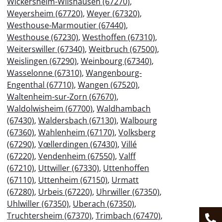
Wickersheim-Wilshausen (67270)
,
Weyersheim (67720)
,
Weyer (67320)
,
Westhouse-Marmoutier (67440)
,
Westhouse (67230)
,
Westhoffen (67310)
,
Weiterswiller (67340)
,
Weitbruch (67500)
,
Weislingen (67290)
,
Weinbourg (67340)
,
Wasselonne (67310)
,
Wangenbourg-
Engenthal (67710)
,
Wangen (67520)
,
Waltenheim-sur-Zorn (67670)
,
Waldolwisheim (67700)
,
Waldhambach
(67430)
,
Waldersbach (67130)
,
Walbourg
(67360)
,
Wahlenheim (67170)
,
Volksberg
(67290)
,
Vœllerdingen (67430)
,
Villé
(67220)
,
Vendenheim (67550)
,
Valff
(67210)
,
Uttwiller (67330)
,
Uttenhoffen
(67110)
,
Uttenheim (67150)
,
Urmatt
(67280)
,
Urbeis (67220)
,
Uhrwiller (67350)
,
Uhlwiller (67350)
,
Uberach (67350)
,
Truchtersheim (67370)
,
Trimbach (67470)
,