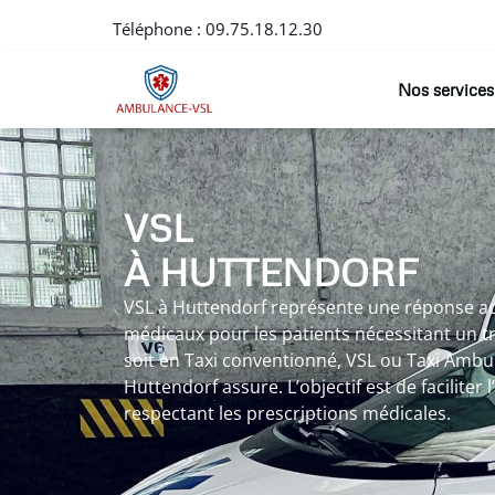
Téléphone :
09.75.18.12.30
Nos services
VSL
À HUTTENDORF
VSL à Huttendorf représente une réponse a
médicaux pour les patients nécessitant un t
soit en Taxi conventionné, VSL ou Taxi Ambul
Huttendorf assure. L’objectif est de faciliter 
respectant les prescriptions médicales.