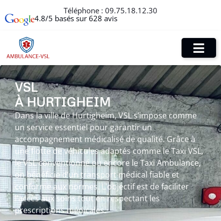
Téléphone :
09.75.18.12.30
4.8/5 basés sur 628 avis
VSL
À HURTIGHEIM
Dans la ville de Hurtigheim, VSL s’impose comme
un service essentiel pour garantir un
accompagnement médicalisé de qualité. Grâce à
une flotte de véhicules adaptés comme le Taxi VSL,
le VSL conventionné ou encore le Taxi Ambulance,
on bénéficie d’un transport médical fiable et
conforme aux normes. L’objectif est de faciliter
l’accès aux soins tout en respectant les
prescriptions médicales.