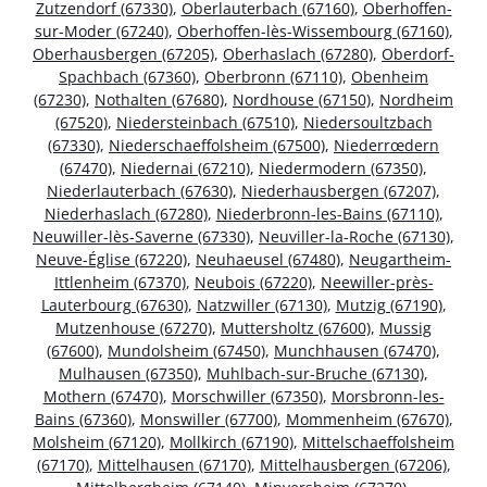
Zutzendorf (67330)
,
Oberlauterbach (67160)
,
Oberhoffen-
sur-Moder (67240)
,
Oberhoffen-lès-Wissembourg (67160)
,
Oberhausbergen (67205)
,
Oberhaslach (67280)
,
Oberdorf-
Spachbach (67360)
,
Oberbronn (67110)
,
Obenheim
(67230)
,
Nothalten (67680)
,
Nordhouse (67150)
,
Nordheim
(67520)
,
Niedersteinbach (67510)
,
Niedersoultzbach
(67330)
,
Niederschaeffolsheim (67500)
,
Niederrœdern
(67470)
,
Niedernai (67210)
,
Niedermodern (67350)
,
Niederlauterbach (67630)
,
Niederhausbergen (67207)
,
Niederhaslach (67280)
,
Niederbronn-les-Bains (67110)
,
Neuwiller-lès-Saverne (67330)
,
Neuviller-la-Roche (67130)
,
Neuve-Église (67220)
,
Neuhaeusel (67480)
,
Neugartheim-
Ittlenheim (67370)
,
Neubois (67220)
,
Neewiller-près-
Lauterbourg (67630)
,
Natzwiller (67130)
,
Mutzig (67190)
,
Mutzenhouse (67270)
,
Muttersholtz (67600)
,
Mussig
(67600)
,
Mundolsheim (67450)
,
Munchhausen (67470)
,
Mulhausen (67350)
,
Muhlbach-sur-Bruche (67130)
,
Mothern (67470)
,
Morschwiller (67350)
,
Morsbronn-les-
Bains (67360)
,
Monswiller (67700)
,
Mommenheim (67670)
,
Molsheim (67120)
,
Mollkirch (67190)
,
Mittelschaeffolsheim
(67170)
,
Mittelhausen (67170)
,
Mittelhausbergen (67206)
,