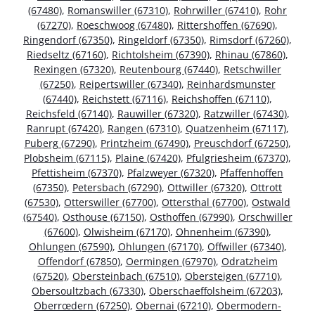
(67480)
,
Romanswiller (67310)
,
Rohrwiller (67410)
,
Rohr
(67270)
,
Roeschwoog (67480)
,
Rittershoffen (67690)
,
Ringendorf (67350)
,
Ringeldorf (67350)
,
Rimsdorf (67260)
,
Riedseltz (67160)
,
Richtolsheim (67390)
,
Rhinau (67860)
,
Rexingen (67320)
,
Reutenbourg (67440)
,
Retschwiller
(67250)
,
Reipertswiller (67340)
,
Reinhardsmunster
(67440)
,
Reichstett (67116)
,
Reichshoffen (67110)
,
Reichsfeld (67140)
,
Rauwiller (67320)
,
Ratzwiller (67430)
,
Ranrupt (67420)
,
Rangen (67310)
,
Quatzenheim (67117)
,
Puberg (67290)
,
Printzheim (67490)
,
Preuschdorf (67250)
,
Plobsheim (67115)
,
Plaine (67420)
,
Pfulgriesheim (67370)
,
Pfettisheim (67370)
,
Pfalzweyer (67320)
,
Pfaffenhoffen
(67350)
,
Petersbach (67290)
,
Ottwiller (67320)
,
Ottrott
(67530)
,
Otterswiller (67700)
,
Ottersthal (67700)
,
Ostwald
(67540)
,
Osthouse (67150)
,
Osthoffen (67990)
,
Orschwiller
(67600)
,
Olwisheim (67170)
,
Ohnenheim (67390)
,
Ohlungen (67590)
,
Ohlungen (67170)
,
Offwiller (67340)
,
Offendorf (67850)
,
Oermingen (67970)
,
Odratzheim
(67520)
,
Obersteinbach (67510)
,
Obersteigen (67710)
,
Obersoultzbach (67330)
,
Oberschaeffolsheim (67203)
,
Oberrœdern (67250)
,
Obernai (67210)
,
Obermodern-