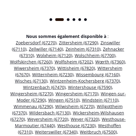
Nous sommes également disponible à
:
Zoebersdorf (67270)
,
Zittersheim (67290)
,
Zinswiller
(67110)
,
Zellwiller (67140)
,
Zeinheim (67310)
,
Zehnacker
(67310)
,
Wolxheim (67120)
,
Wolschheim (67700)
,
Wolfskirchen (67260)
,
Wolfisheim (67202)
,
Wœrth (67360)
,
Wiwersheim (67370)
,
Wittisheim (67820)
,
Wittersheim
(67670)
,
Witternheim (67230)
,
Wissembourg (67160)
,
Wisches (67130)
,
Wintzenheim-Kochersberg (67370)
,
Wintzenbach (67470)
,
Wintershouse (67590)
,
Wingersheim (67270)
,
Wingersheim (67170)
,
Wingen-sur-
Moder (67290)
,
Wingen (67510)
,
Windstein (67110)
,
Wimmenau (67290)
,
Wilwisheim (67270)
,
Willgottheim
(67370)
,
Wildersbach (67130)
,
Wickersheim-Wilshausen
(67270)
,
Weyersheim (67720)
,
Weyer (67320)
,
Westhouse-
Marmoutier (67440)
,
Westhouse (67230)
,
Westhoffen
(67310)
,
Weiterswiller (67340)
,
Weitbruch (67500)
,