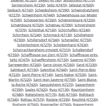
Siewiller (67320)
,
Siegen (67160)
,
Sessenheim (67770)
,
Sermersheim (67230)
,
Seltz (67470)
,
Sélestat (67600)
,
Seebach (67160)
,
Schwobsheim (67390)
,
Schwindratzheim
(67270)
,
Schwenheim (67440)
,
Schweighouse-sur-Moder
(67590)
,
Schopperten (67260)
,
Schœnenbourg (67250)
,
Schœnbourg (67320)
,
Schœnau (67390)
,
Schnersheim
(67370)
,
Schleithal (67160)
,
Schirrhoffen (67240)
,
Schirrhein (67240)
,
Schirmeck (67130)
,
Schiltigheim
(67300)
,
Schillersdorf (67340)
,
Scherwiller (67750)
,
Scherlenheim (67270)
,
Scheibenhard (67630)
,
Scharrachbergheim-Irmstett (67310)
,
Schalkendorf
(67350)
,
Schaffhouse-sur-Zorn (67270)
,
Schaffhouse-près-
Seltz (67470)
,
Schaeffersheim (67150)
,
Saverne (67700)
,
Sarrewerden (67260)
,
Sarre-Union (67260)
,
Sand (67230)
,
Salmbach (67160)
,
Salenthal (67440)
,
Saint-Pierre-Bois
(67220)
,
Saint-Pierre (67140)
,
Saint-Nabor (67530)
,
Saint-
Martin (67220)
,
Saint-Jean-Saverne (67700)
,
Saint-Blaise-
la-Roche (67420)
,
Saessolsheim (67270)
,
Saasenheim
(67390)
,
Saales (67420)
,
Russ (67130)
,
Rountzenheim
(67480)
,
Rottelsheim (67170)
,
Rott (67160)
,
Rothbach
(67340)
,
Rothau (67570)
,
Rosteig (67290)
,
Rossfeld (67230)
,
Rosheim (67560)
,
Rosenwiller (67560)
,
Roppenheim