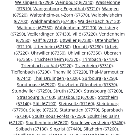
Weislingen (67290)
,
Weinbourg (67340)
,
Wasselonne
(67310)
,
Wangenbourg-Engenthal (67710)
,
Wangen
(67520)
,
Waltenheim-sur-Zorn (67670)
,
Waldolwisheim
(67700)
,
Waldhambach (67430)
,
Waldersbach (67130)
,
Walbourg (67360)
,
Wahlenheim (67170)
,
Volksberg
(67290)
,
Vœllerdingen (67430)
,
Villé (67220)
,
Vendenheim
(67550)
,
Valff (67210)
,
Uttwiller (67330)
,
Uttenhoffen
(67110)
,
Uttenheim (67150)
,
Urmatt (67280)
,
Urbeis
(67220)
,
Uhrwiller (67350)
,
Uhlwiller (67350)
,
Uberach
(67350)
,
Truchtersheim (67370)
,
Trimbach (67470)
,
Triembach-au-Val (67220)
,
Traenheim (67310)
,
Tieffenbach (67290)
,
Thanvillé (67220)
,
Thal-Marmoutier
(67440)
,
Thal-Drulingen (67320)
,
Surbourg (67250)
,
Sundhouse (67920)
,
Stutzheim-Offenheim (67370)
,
Stundwiller (67250)
,
Struth (67290)
,
Strasbourg (67200)
,
Strasbourg (67100)
,
Strasbourg (67000)
,
Stotzheim
(67140)
,
Still (67190)
,
Steinseltz (67160)
,
Steinbourg
(67790)
,
Steige (67220)
,
Stattmatten (67770)
,
Sparsbach
(67340)
,
Soultz-sous-Forêts (67250)
,
Soultz-les-Bains
(67120)
,
Soufflenheim (67620)
,
Souffelweyersheim (67460)
,
Solbach (67130)
,
Singrist (67440)
,
Siltzheim (67260)
,