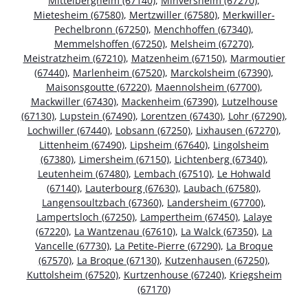
Mittelbergheim (67140)
,
Minversheim (67270)
,
Mietesheim (67580)
,
Mertzwiller (67580)
,
Merkwiller-
Pechelbronn (67250)
,
Menchhoffen (67340)
,
Memmelshoffen (67250)
,
Melsheim (67270)
,
Meistratzheim (67210)
,
Matzenheim (67150)
,
Marmoutier
(67440)
,
Marlenheim (67520)
,
Marckolsheim (67390)
,
Maisonsgoutte (67220)
,
Maennolsheim (67700)
,
Mackwiller (67430)
,
Mackenheim (67390)
,
Lutzelhouse
(67130)
,
Lupstein (67490)
,
Lorentzen (67430)
,
Lohr (67290)
,
Lochwiller (67440)
,
Lobsann (67250)
,
Lixhausen (67270)
,
Littenheim (67490)
,
Lipsheim (67640)
,
Lingolsheim
(67380)
,
Limersheim (67150)
,
Lichtenberg (67340)
,
Leutenheim (67480)
,
Lembach (67510)
,
Le Hohwald
(67140)
,
Lauterbourg (67630)
,
Laubach (67580)
,
Langensoultzbach (67360)
,
Landersheim (67700)
,
Lampertsloch (67250)
,
Lampertheim (67450)
,
Lalaye
(67220)
,
La Wantzenau (67610)
,
La Walck (67350)
,
La
Vancelle (67730)
,
La Petite-Pierre (67290)
,
La Broque
(67570)
,
La Broque (67130)
,
Kutzenhausen (67250)
,
Kuttolsheim (67520)
,
Kurtzenhouse (67240)
,
Kriegsheim
(67170)