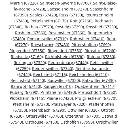
Martin (67220)
,
Saint-Jean-Saverne (67700)
,
Saint-Blaise-
la-Roche (67420)
,
Saessolsheim (67270)
,
Saasenheim
(67390)
,
Saales (67420)
,
Russ (67130)
,
Rountzenheim
(67480)
,
Rottelsheim (67170)
,
Rott (67160)
,
Rothbach
(67340)
,
Rothau (67570)
,
Rosteig (67290)
,
Rossfeld (67230)
,
Rosheim (67560)
,
Rosenwiller (67560)
,
Roppenheim
(67480)
,
Romanswiller (67310)
,
Rohrwiller (67410)
,
Rohr
(67270)
,
Roeschwoog (67480)
,
Rittershoffen (67690)
,
Ringendorf (67350)
,
Ringeldorf (67350)
,
Rimsdorf (67260)
,
Riedseltz (67160)
,
Richtolsheim (67390)
,
Rhinau (67860)
,
Rexingen (67320)
,
Reutenbourg (67440)
,
Retschwiller
(67250)
,
Reipertswiller (67340)
,
Reinhardsmunster
(67440)
,
Reichstett (67116)
,
Reichshoffen (67110)
,
Reichsfeld (67140)
,
Rauwiller (67320)
,
Ratzwiller (67430)
,
Ranrupt (67420)
,
Rangen (67310)
,
Quatzenheim (67117)
,
Puberg (67290)
,
Printzheim (67490)
,
Preuschdorf (67250)
,
Plobsheim (67115)
,
Plaine (67420)
,
Pfulgriesheim (67370)
,
Pfettisheim (67370)
,
Pfalzweyer (67320)
,
Pfaffenhoffen
(67350)
,
Petersbach (67290)
,
Ottwiller (67320)
,
Ottrott
(67530)
,
Otterswiller (67700)
,
Ottersthal (67700)
,
Ostwald
(67540)
,
Osthouse (67150)
,
Osthoffen (67990)
,
Orschwiller