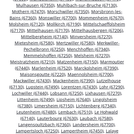
Mulhausen (67350)
,
Muhlbach-sur-Bruche (67130)
,
Mothern (67470)
,
Morschwiller (67350)
,
Morsbronn-les-
Bains (67360)
,
Monswiller (67700)
,
Mommenheim (67670)
,
Molsheim (67120)
,
Mollkirch (67190)
,
Mittelschaeffolsheim
(67170)
,
Mittelhausen (67170)
,
Mittelhausbergen (67206)
,
Mittelbergheim (67140)
,
Minversheim (67270)
,
Mietesheim (67580)
,
Mertzwiller (67580)
,
Merkwiller-
Pechelbronn (67250)
,
Menchhoffen (67340)
,
Memmelshoffen (67250)
,
Melsheim (67270)
,
Meistratzheim (67210)
,
Matzenheim (67150)
,
Marmoutier
(67440)
,
Marlenheim (67520)
,
Marckolsheim (67390)
,
Maisonsgoutte (67220)
,
Maennolsheim (67700)
,
Mackwiller (67430)
,
Mackenheim (67390)
,
Lutzelhouse
(67130)
,
Lupstein (67490)
,
Lorentzen (67430)
,
Lohr (67290)
,
Lochwiller (67440)
,
Lobsann (67250)
,
Lixhausen (67270)
,
Littenheim (67490)
,
Lipsheim (67640)
,
Lingolsheim
(67380)
,
Limersheim (67150)
,
Lichtenberg (67340)
,
Leutenheim (67480)
,
Lembach (67510)
,
Le Hohwald
(67140)
,
Lauterbourg (67630)
,
Laubach (67580)
,
Langensoultzbach (67360)
,
Landersheim (67700)
,
Lampertsloch (67250)
,
Lampertheim (67450)
,
Lalaye