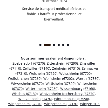
20 octobre 2024
rès
Service de transport médical sérieux et
Po
ice.
fiable. Chauffeur professionnel et
bienveillant.
Nous sommes également disponible à
:
Zoebersdorf (67270)
,
Zittersheim (67290)
,
Zinswiller
(67110)
,
Zellwiller (67140)
,
Zeinheim (67310)
,
Zehnacker
(67310)
,
Wolxheim (67120)
,
Wolschheim (67700)
,
Wolfskirchen (67260)
,
Wolfisheim (67202)
,
Wœrth (67360)
,
Wiwersheim (67370)
,
Wittisheim (67820)
,
Wittersheim
(67670)
,
Witternheim (67230)
,
Wissembourg (67160)
,
Wisches (67130)
,
Wintzenheim-Kochersberg (67370)
,
Wintzenbach (67470)
,
Wintershouse (67590)
,
Wingersheim (67270)
,
Wingersheim (67170)
,
Wingen-sur-