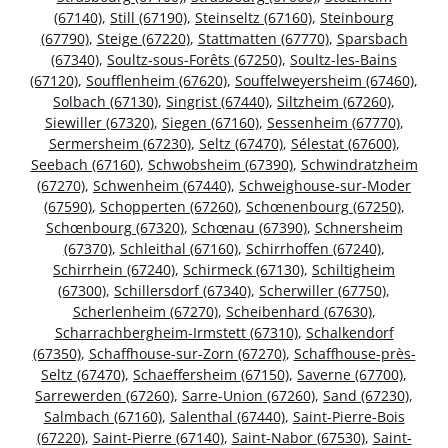
(67140)
,
Still (67190)
,
Steinseltz (67160)
,
Steinbourg
(67790)
,
Steige (67220)
,
Stattmatten (67770)
,
Sparsbach
(67340)
,
Soultz-sous-Forêts (67250)
,
Soultz-les-Bains
(67120)
,
Soufflenheim (67620)
,
Souffelweyersheim (67460)
,
Solbach (67130)
,
Singrist (67440)
,
Siltzheim (67260)
,
Siewiller (67320)
,
Siegen (67160)
,
Sessenheim (67770)
,
Sermersheim (67230)
,
Seltz (67470)
,
Sélestat (67600)
,
Seebach (67160)
,
Schwobsheim (67390)
,
Schwindratzheim
(67270)
,
Schwenheim (67440)
,
Schweighouse-sur-Moder
(67590)
,
Schopperten (67260)
,
Schœnenbourg (67250)
,
Schœnbourg (67320)
,
Schœnau (67390)
,
Schnersheim
(67370)
,
Schleithal (67160)
,
Schirrhoffen (67240)
,
Schirrhein (67240)
,
Schirmeck (67130)
,
Schiltigheim
(67300)
,
Schillersdorf (67340)
,
Scherwiller (67750)
,
Scherlenheim (67270)
,
Scheibenhard (67630)
,
Scharrachbergheim-Irmstett (67310)
,
Schalkendorf
(67350)
,
Schaffhouse-sur-Zorn (67270)
,
Schaffhouse-près-
Seltz (67470)
,
Schaeffersheim (67150)
,
Saverne (67700)
,
Sarrewerden (67260)
,
Sarre-Union (67260)
,
Sand (67230)
,
Salmbach (67160)
,
Salenthal (67440)
,
Saint-Pierre-Bois
(67220)
,
Saint-Pierre (67140)
,
Saint-Nabor (67530)
,
Saint-