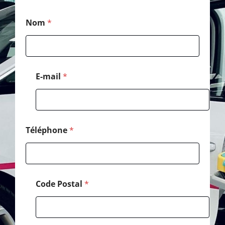
M
Nom
*
e
s
s
a
g
e
E-mail
*
*
N
o
m
Téléphone
*
Code Postal
*