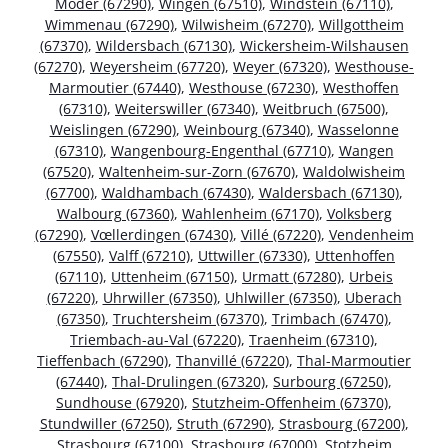
Moder (67290)
,
Wingen (67510)
,
Windstein (67110)
,
Wimmenau (67290)
,
Wilwisheim (67270)
,
Willgottheim
(67370)
,
Wildersbach (67130)
,
Wickersheim-Wilshausen
(67270)
,
Weyersheim (67720)
,
Weyer (67320)
,
Westhouse-
Marmoutier (67440)
,
Westhouse (67230)
,
Westhoffen
(67310)
,
Weiterswiller (67340)
,
Weitbruch (67500)
,
Weislingen (67290)
,
Weinbourg (67340)
,
Wasselonne
(67310)
,
Wangenbourg-Engenthal (67710)
,
Wangen
(67520)
,
Waltenheim-sur-Zorn (67670)
,
Waldolwisheim
(67700)
,
Waldhambach (67430)
,
Waldersbach (67130)
,
Walbourg (67360)
,
Wahlenheim (67170)
,
Volksberg
(67290)
,
Vœllerdingen (67430)
,
Villé (67220)
,
Vendenheim
(67550)
,
Valff (67210)
,
Uttwiller (67330)
,
Uttenhoffen
(67110)
,
Uttenheim (67150)
,
Urmatt (67280)
,
Urbeis
(67220)
,
Uhrwiller (67350)
,
Uhlwiller (67350)
,
Uberach
(67350)
,
Truchtersheim (67370)
,
Trimbach (67470)
,
Triembach-au-Val (67220)
,
Traenheim (67310)
,
Tieffenbach (67290)
,
Thanvillé (67220)
,
Thal-Marmoutier
(67440)
,
Thal-Drulingen (67320)
,
Surbourg (67250)
,
Sundhouse (67920)
,
Stutzheim-Offenheim (67370)
,
Stundwiller (67250)
,
Struth (67290)
,
Strasbourg (67200)
,
Strasbourg (67100)
,
Strasbourg (67000)
,
Stotzheim