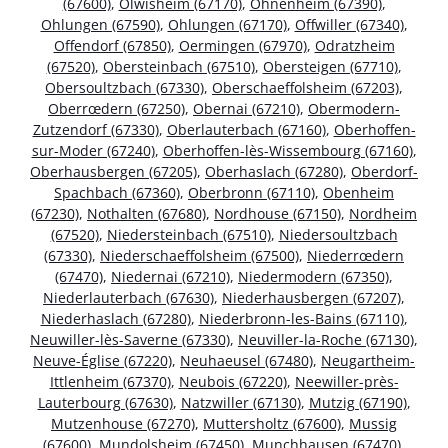
(67600)
,
Olwisheim (67170)
,
Ohnenheim (67390)
,
Ohlungen (67590)
,
Ohlungen (67170)
,
Offwiller (67340)
,
Offendorf (67850)
,
Oermingen (67970)
,
Odratzheim
(67520)
,
Obersteinbach (67510)
,
Obersteigen (67710)
,
Obersoultzbach (67330)
,
Oberschaeffolsheim (67203)
,
Oberrœdern (67250)
,
Obernai (67210)
,
Obermodern-
Zutzendorf (67330)
,
Oberlauterbach (67160)
,
Oberhoffen-
sur-Moder (67240)
,
Oberhoffen-lès-Wissembourg (67160)
,
Oberhausbergen (67205)
,
Oberhaslach (67280)
,
Oberdorf-
Spachbach (67360)
,
Oberbronn (67110)
,
Obenheim
(67230)
,
Nothalten (67680)
,
Nordhouse (67150)
,
Nordheim
(67520)
,
Niedersteinbach (67510)
,
Niedersoultzbach
(67330)
,
Niederschaeffolsheim (67500)
,
Niederrœdern
(67470)
,
Niedernai (67210)
,
Niedermodern (67350)
,
Niederlauterbach (67630)
,
Niederhausbergen (67207)
,
Niederhaslach (67280)
,
Niederbronn-les-Bains (67110)
,
Neuwiller-lès-Saverne (67330)
,
Neuviller-la-Roche (67130)
,
Neuve-Église (67220)
,
Neuhaeusel (67480)
,
Neugartheim-
Ittlenheim (67370)
,
Neubois (67220)
,
Neewiller-près-
Lauterbourg (67630)
,
Natzwiller (67130)
,
Mutzig (67190)
,
Mutzenhouse (67270)
,
Muttersholtz (67600)
,
Mussig
(67600)
,
Mundolsheim (67450)
,
Munchhausen (67470)
,