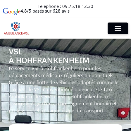
Téléphone :
09.75.18.12.30
4.8/5 basés sur 628 avis
VSL
À HOHFRANKENHEIM
Le service VSL à Hohfrankenheim pour les
déplacements médicaux réguliers ou ponctuels.
Grâce à une flotte de véhicules adaptés comme le
Taxi VSL, le VSL conventionné ou encore le Taxi
Ambulance, le service VSL à Hohfrankenheim
assure. Il s’agit d’un accompagnement humain et
professionnel à chaque étape du transport.