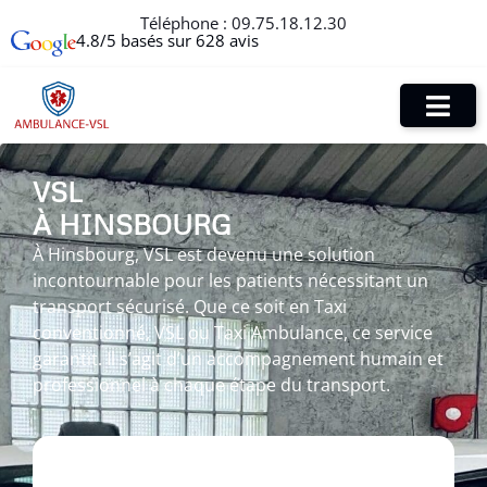
Téléphone :
09.75.18.12.30
4.8/5 basés sur 628 avis
VSL
À HINSBOURG
À Hinsbourg, VSL est devenu une solution
incontournable pour les patients nécessitant un
transport sécurisé. Que ce soit en Taxi
conventionné, VSL ou Taxi Ambulance, ce service
garantit. Il s’agit d’un accompagnement humain et
professionnel à chaque étape du transport.