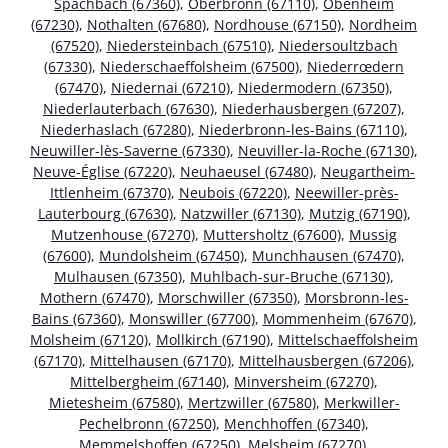
Spachbach (67360)
,
Oberbronn (67110)
,
Obenheim
(67230)
,
Nothalten (67680)
,
Nordhouse (67150)
,
Nordheim
(67520)
,
Niedersteinbach (67510)
,
Niedersoultzbach
(67330)
,
Niederschaeffolsheim (67500)
,
Niederrœdern
(67470)
,
Niedernai (67210)
,
Niedermodern (67350)
,
Niederlauterbach (67630)
,
Niederhausbergen (67207)
,
Niederhaslach (67280)
,
Niederbronn-les-Bains (67110)
,
Neuwiller-lès-Saverne (67330)
,
Neuviller-la-Roche (67130)
,
Neuve-Église (67220)
,
Neuhaeusel (67480)
,
Neugartheim-
Ittlenheim (67370)
,
Neubois (67220)
,
Neewiller-près-
Lauterbourg (67630)
,
Natzwiller (67130)
,
Mutzig (67190)
,
Mutzenhouse (67270)
,
Muttersholtz (67600)
,
Mussig
(67600)
,
Mundolsheim (67450)
,
Munchhausen (67470)
,
Mulhausen (67350)
,
Muhlbach-sur-Bruche (67130)
,
Mothern (67470)
,
Morschwiller (67350)
,
Morsbronn-les-
Bains (67360)
,
Monswiller (67700)
,
Mommenheim (67670)
,
Molsheim (67120)
,
Mollkirch (67190)
,
Mittelschaeffolsheim
(67170)
,
Mittelhausen (67170)
,
Mittelhausbergen (67206)
,
Mittelbergheim (67140)
,
Minversheim (67270)
,
Mietesheim (67580)
,
Mertzwiller (67580)
,
Merkwiller-
Pechelbronn (67250)
,
Menchhoffen (67340)
,
Memmelshoffen (67250)
,
Melsheim (67270)
,