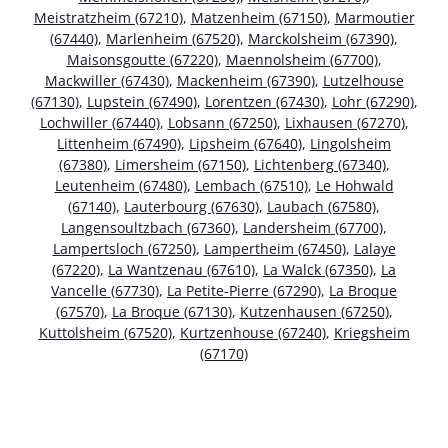
Meistratzheim (67210)
,
Matzenheim (67150)
,
Marmoutier
(67440)
,
Marlenheim (67520)
,
Marckolsheim (67390)
,
Maisonsgoutte (67220)
,
Maennolsheim (67700)
,
Mackwiller (67430)
,
Mackenheim (67390)
,
Lutzelhouse
(67130)
,
Lupstein (67490)
,
Lorentzen (67430)
,
Lohr (67290)
,
Lochwiller (67440)
,
Lobsann (67250)
,
Lixhausen (67270)
,
Littenheim (67490)
,
Lipsheim (67640)
,
Lingolsheim
(67380)
,
Limersheim (67150)
,
Lichtenberg (67340)
,
Leutenheim (67480)
,
Lembach (67510)
,
Le Hohwald
(67140)
,
Lauterbourg (67630)
,
Laubach (67580)
,
Langensoultzbach (67360)
,
Landersheim (67700)
,
Lampertsloch (67250)
,
Lampertheim (67450)
,
Lalaye
(67220)
,
La Wantzenau (67610)
,
La Walck (67350)
,
La
Vancelle (67730)
,
La Petite-Pierre (67290)
,
La Broque
(67570)
,
La Broque (67130)
,
Kutzenhausen (67250)
,
Kuttolsheim (67520)
,
Kurtzenhouse (67240)
,
Kriegsheim
(67170)