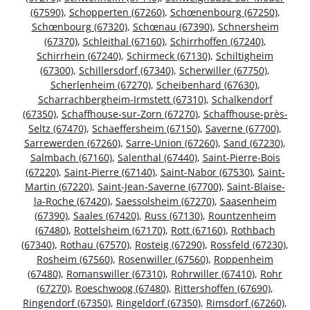
(67590)
,
Schopperten (67260)
,
Schœnenbourg (67250)
,
Schœnbourg (67320)
,
Schœnau (67390)
,
Schnersheim
(67370)
,
Schleithal (67160)
,
Schirrhoffen (67240)
,
Schirrhein (67240)
,
Schirmeck (67130)
,
Schiltigheim
(67300)
,
Schillersdorf (67340)
,
Scherwiller (67750)
,
Scherlenheim (67270)
,
Scheibenhard (67630)
,
Scharrachbergheim-Irmstett (67310)
,
Schalkendorf
(67350)
,
Schaffhouse-sur-Zorn (67270)
,
Schaffhouse-près-
Seltz (67470)
,
Schaeffersheim (67150)
,
Saverne (67700)
,
Sarrewerden (67260)
,
Sarre-Union (67260)
,
Sand (67230)
,
Salmbach (67160)
,
Salenthal (67440)
,
Saint-Pierre-Bois
(67220)
,
Saint-Pierre (67140)
,
Saint-Nabor (67530)
,
Saint-
Martin (67220)
,
Saint-Jean-Saverne (67700)
,
Saint-Blaise-
la-Roche (67420)
,
Saessolsheim (67270)
,
Saasenheim
(67390)
,
Saales (67420)
,
Russ (67130)
,
Rountzenheim
(67480)
,
Rottelsheim (67170)
,
Rott (67160)
,
Rothbach
(67340)
,
Rothau (67570)
,
Rosteig (67290)
,
Rossfeld (67230)
,
Rosheim (67560)
,
Rosenwiller (67560)
,
Roppenheim
(67480)
,
Romanswiller (67310)
,
Rohrwiller (67410)
,
Rohr
(67270)
,
Roeschwoog (67480)
,
Rittershoffen (67690)
,
Ringendorf (67350)
,
Ringeldorf (67350)
,
Rimsdorf (67260)
,