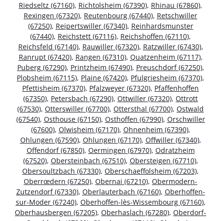
Riedseltz (67160)
,
Richtolsheim (67390)
,
Rhinau (67860)
,
Rexingen (67320)
,
Reutenbourg (67440)
,
Retschwiller
(67250)
,
Reipertswiller (67340)
,
Reinhardsmunster
(67440)
,
Reichstett (67116)
,
Reichshoffen (67110)
,
Reichsfeld (67140)
,
Rauwiller (67320)
,
Ratzwiller (67430)
,
Ranrupt (67420)
,
Rangen (67310)
,
Quatzenheim (67117)
,
Puberg (67290)
,
Printzheim (67490)
,
Preuschdorf (67250)
,
Plobsheim (67115)
,
Plaine (67420)
,
Pfulgriesheim (67370)
,
Pfettisheim (67370)
,
Pfalzweyer (67320)
,
Pfaffenhoffen
(67350)
,
Petersbach (67290)
,
Ottwiller (67320)
,
Ottrott
(67530)
,
Otterswiller (67700)
,
Ottersthal (67700)
,
Ostwald
(67540)
,
Osthouse (67150)
,
Osthoffen (67990)
,
Orschwiller
(67600)
,
Olwisheim (67170)
,
Ohnenheim (67390)
,
Ohlungen (67590)
,
Ohlungen (67170)
,
Offwiller (67340)
,
Offendorf (67850)
,
Oermingen (67970)
,
Odratzheim
(67520)
,
Obersteinbach (67510)
,
Obersteigen (67710)
,
Obersoultzbach (67330)
,
Oberschaeffolsheim (67203)
,
Oberrœdern (67250)
,
Obernai (67210)
,
Obermodern-
Zutzendorf (67330)
,
Oberlauterbach (67160)
,
Oberhoffen-
sur-Moder (67240)
,
Oberhoffen-lès-Wissembourg (67160)
,
Oberhausbergen (67205)
,
Oberhaslach (67280)
,
Oberdorf-