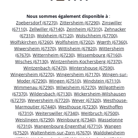
Nous sommes également disponible à
:
Zoebersdorf (67270)
,
Zittersheim (67290)
,
Zinswiller
(67110)
,
Zellwiller (67140)
,
Zeinheim (67310)
,
Zehnacker
(67310)
,
Wolxheim (67120)
,
Wolschheim (67700)
,
Wolfskirchen (67260)
,
Wolfisheim (67202)
,
Wœrth (67360)
,
Wiwersheim (67370)
,
Wittisheim (67820)
,
Wittersheim
(67670)
,
Witternheim (67230)
,
Wissembourg (67160)
,
Wisches (67130)
,
Wintzenheim-Kochersberg (67370)
,
Wintzenbach (67470)
,
Wintershouse (67590)
,
Wingersheim (67270)
,
Wingersheim (67170)
,
Wingen-sur-
Moder (67290)
,
Wingen (67510)
,
Windstein (67110)
,
Wimmenau (67290)
,
Wilwisheim (67270)
,
Willgottheim
(67370)
,
Wildersbach (67130)
,
Wickersheim-Wilshausen
(67270)
,
Weyersheim (67720)
,
Weyer (67320)
,
Westhouse-
Marmoutier (67440)
,
Westhouse (67230)
,
Westhoffen
(67310)
,
Weiterswiller (67340)
,
Weitbruch (67500)
,
Weislingen (67290)
,
Weinbourg (67340)
,
Wasselonne
(67310)
,
Wangenbourg-Engenthal (67710)
,
Wangen
(67520)
,
Waltenheim-sur-Zorn (67670)
,
Waldolwisheim