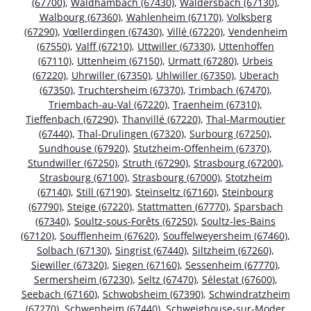
(67700)
,
Waldhambach (67430)
,
Waldersbach (67130)
,
Walbourg (67360)
,
Wahlenheim (67170)
,
Volksberg
(67290)
,
Vœllerdingen (67430)
,
Villé (67220)
,
Vendenheim
(67550)
,
Valff (67210)
,
Uttwiller (67330)
,
Uttenhoffen
(67110)
,
Uttenheim (67150)
,
Urmatt (67280)
,
Urbeis
(67220)
,
Uhrwiller (67350)
,
Uhlwiller (67350)
,
Uberach
(67350)
,
Truchtersheim (67370)
,
Trimbach (67470)
,
Triembach-au-Val (67220)
,
Traenheim (67310)
,
Tieffenbach (67290)
,
Thanvillé (67220)
,
Thal-Marmoutier
(67440)
,
Thal-Drulingen (67320)
,
Surbourg (67250)
,
Sundhouse (67920)
,
Stutzheim-Offenheim (67370)
,
Stundwiller (67250)
,
Struth (67290)
,
Strasbourg (67200)
,
Strasbourg (67100)
,
Strasbourg (67000)
,
Stotzheim
(67140)
,
Still (67190)
,
Steinseltz (67160)
,
Steinbourg
(67790)
,
Steige (67220)
,
Stattmatten (67770)
,
Sparsbach
(67340)
,
Soultz-sous-Forêts (67250)
,
Soultz-les-Bains
(67120)
,
Soufflenheim (67620)
,
Souffelweyersheim (67460)
,
Solbach (67130)
,
Singrist (67440)
,
Siltzheim (67260)
,
Siewiller (67320)
,
Siegen (67160)
,
Sessenheim (67770)
,
Sermersheim (67230)
,
Seltz (67470)
,
Sélestat (67600)
,
Seebach (67160)
,
Schwobsheim (67390)
,
Schwindratzheim
(67270)
,
Schwenheim (67440)
,
Schweighouse-sur-Moder