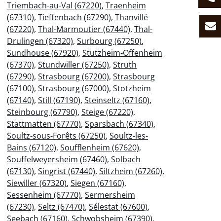
Triembach-au-Val (67220)
,
Traenheim
(67310)
,
Tieffenbach (67290)
,
Thanvillé
(67220)
,
Thal-Marmoutier (67440)
,
Thal-
Drulingen (67320)
,
Surbourg (67250)
,
Sundhouse (67920)
,
Stutzheim-Offenheim
(67370)
,
Stundwiller (67250)
,
Struth
(67290)
,
Strasbourg (67200)
,
Strasbourg
(67100)
,
Strasbourg (67000)
,
Stotzheim
(67140)
,
Still (67190)
,
Steinseltz (67160)
,
Steinbourg (67790)
,
Steige (67220)
,
Stattmatten (67770)
,
Sparsbach (67340)
,
Soultz-sous-Forêts (67250)
,
Soultz-les-
Bains (67120)
,
Soufflenheim (67620)
,
Souffelweyersheim (67460)
,
Solbach
(67130)
,
Singrist (67440)
,
Siltzheim (67260)
,
Siewiller (67320)
,
Siegen (67160)
,
Sessenheim (67770)
,
Sermersheim
(67230)
,
Seltz (67470)
,
Sélestat (67600)
,
Seebach (67160)
,
Schwobsheim (67390)
,