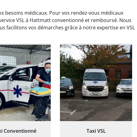
vos besoins médicaux. Pour vos rendez-vous médicaux
service VSL à Hattmatt conventionné et remboursé. Nous
s facilitons vos démarches grâce à notre expertise en VSL
ud Deschamps
Jérémy Ferrand
0 janvier 2025
8 septembre 2024
tisfait du transport,
Transport ponctuel et
s’est bien déroulé.
personnel très attentionné.
feur à l’écoute et
Très satisfait du service.
patient.
xi Conventionné
Taxi VSL