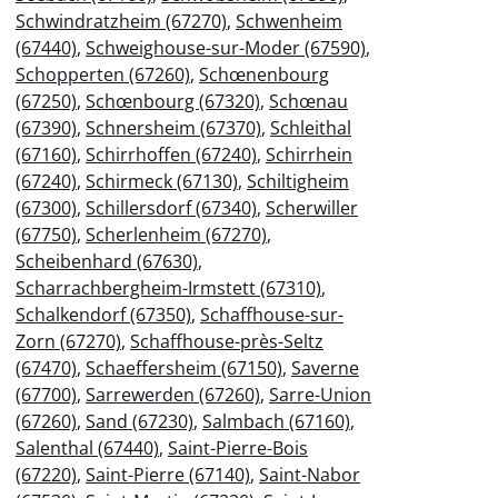
Schwindratzheim (67270)
,
Schwenheim
(67440)
,
Schweighouse-sur-Moder (67590)
,
Schopperten (67260)
,
Schœnenbourg
(67250)
,
Schœnbourg (67320)
,
Schœnau
(67390)
,
Schnersheim (67370)
,
Schleithal
(67160)
,
Schirrhoffen (67240)
,
Schirrhein
(67240)
,
Schirmeck (67130)
,
Schiltigheim
(67300)
,
Schillersdorf (67340)
,
Scherwiller
(67750)
,
Scherlenheim (67270)
,
Scheibenhard (67630)
,
Scharrachbergheim-Irmstett (67310)
,
Schalkendorf (67350)
,
Schaffhouse-sur-
Zorn (67270)
,
Schaffhouse-près-Seltz
(67470)
,
Schaeffersheim (67150)
,
Saverne
(67700)
,
Sarrewerden (67260)
,
Sarre-Union
(67260)
,
Sand (67230)
,
Salmbach (67160)
,
Salenthal (67440)
,
Saint-Pierre-Bois
(67220)
,
Saint-Pierre (67140)
,
Saint-Nabor