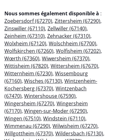
Nous sommes également disponible à
:
Zoebersdorf (67270)
,
Zittersheim (67290)
,
Zinswiller (67110)
,
Zellwiller (67140)
,
Zeinheim (67310)
,
Zehnacker (67310)
,
Wolxheim (67120)
,
Wolschheim (67700)
,
Wolfskirchen (67260)
,
Wolfisheim (67202)
,
Wœrth (67360)
,
Wiwersheim (67370)
,
Wittisheim (67820)
,
Wittersheim (67670)
,
Witternheim (67230)
,
Wissembourg
(67160)
,
Wisches (67130)
,
Wintzenheim-
Kochersberg (67370)
,
Wintzenbach
(67470)
,
Wintershouse (67590)
,
Wingersheim (67270)
,
Wingersheim
(67170)
,
Wingen-sur-Moder (67290)
,
Wingen (67510)
,
Windstein (67110)
,
Wimmenau (67290)
,
Wilwisheim (67270)
,
Willgottheim (67370)
,
Wildersbach (67130)
,