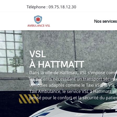
Téléphone :
09.75.18.12.30
Nos services
VSL
À HATTMATT
Dans la ville de Hattmatt, VSL s’impose com
les patients nécessitant un transport sécuris
véhicules adaptés comme le Taxi VSL, le VSL
Taxi Ambulance, le service VSL à Hattmatt as
pensé pour le confort et la sécurité du patie