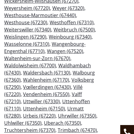
Wickersheim-Wilshausen (67270)
,
Weyersheim (67720)
,
Weyer (67320)
,
Westhouse-Marmoutier (67440)
,
Westhouse (67230)
,
Westhoffen (67310)
,
Weiterswiller (67340)
,
Weitbruch (67500)
,
Weislingen (67290)
,
Weinbourg (67340)
,
Wasselonne (67310)
,
Wangenbourg-
Engenthal (67710)
,
Wangen (67520)
,
Waltenheim-sur-Zorn (67670)
,
Waldolwisheim (67700)
,
Waldhambach
(67430)
,
Waldersbach (67130)
,
Walbourg
(67360)
,
Wahlenheim (67170)
,
Volksberg
(67290)
,
Vœllerdingen (67430)
,
Villé
(67220)
,
Vendenheim (67550)
,
Valff
(67210)
,
Uttwiller (67330)
,
Uttenhoffen
(67110)
,
Uttenheim (67150)
,
Urmatt
(67280)
,
Urbeis (67220)
,
Uhrwiller (67350)
,
Uhlwiller (67350)
,
Uberach (67350)
,
Truchtersheim (67370)
,
Trimbach (67470)
,