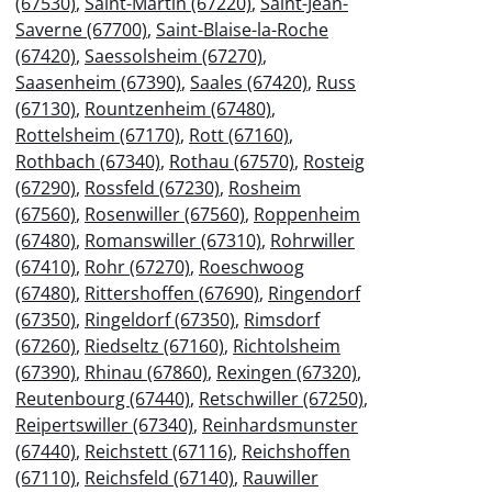
(67530)
,
Saint-Martin (67220)
,
Saint-Jean-
Saverne (67700)
,
Saint-Blaise-la-Roche
(67420)
,
Saessolsheim (67270)
,
Saasenheim (67390)
,
Saales (67420)
,
Russ
(67130)
,
Rountzenheim (67480)
,
Rottelsheim (67170)
,
Rott (67160)
,
Rothbach (67340)
,
Rothau (67570)
,
Rosteig
(67290)
,
Rossfeld (67230)
,
Rosheim
(67560)
,
Rosenwiller (67560)
,
Roppenheim
(67480)
,
Romanswiller (67310)
,
Rohrwiller
(67410)
,
Rohr (67270)
,
Roeschwoog
(67480)
,
Rittershoffen (67690)
,
Ringendorf
(67350)
,
Ringeldorf (67350)
,
Rimsdorf
(67260)
,
Riedseltz (67160)
,
Richtolsheim
(67390)
,
Rhinau (67860)
,
Rexingen (67320)
,
Reutenbourg (67440)
,
Retschwiller (67250)
,
Reipertswiller (67340)
,
Reinhardsmunster
(67440)
,
Reichstett (67116)
,
Reichshoffen
(67110)
,
Reichsfeld (67140)
,
Rauwiller