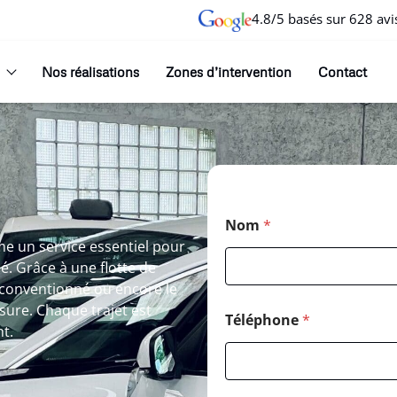
4.8/5 basés sur 628 avi
Nos réalisations
Zones d’intervention
Contact
Nom
*
me un service essentiel pour
é. Grâce à une flotte de
 conventionné ou encore le
sure. Chaque trajet est
Téléphone
*
nt.