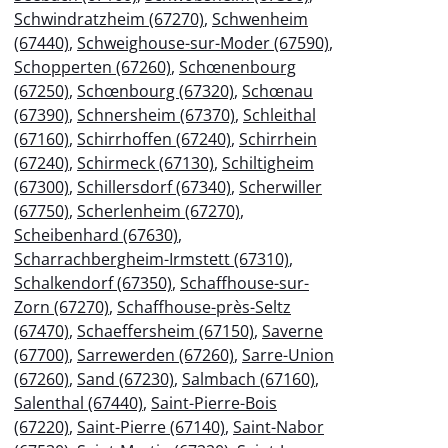
Schwindratzheim (67270)
,
Schwenheim
(67440)
,
Schweighouse-sur-Moder (67590)
,
Schopperten (67260)
,
Schœnenbourg
(67250)
,
Schœnbourg (67320)
,
Schœnau
(67390)
,
Schnersheim (67370)
,
Schleithal
(67160)
,
Schirrhoffen (67240)
,
Schirrhein
(67240)
,
Schirmeck (67130)
,
Schiltigheim
(67300)
,
Schillersdorf (67340)
,
Scherwiller
(67750)
,
Scherlenheim (67270)
,
Scheibenhard (67630)
,
Scharrachbergheim-Irmstett (67310)
,
Schalkendorf (67350)
,
Schaffhouse-sur-
Zorn (67270)
,
Schaffhouse-près-Seltz
(67470)
,
Schaeffersheim (67150)
,
Saverne
(67700)
,
Sarrewerden (67260)
,
Sarre-Union
(67260)
,
Sand (67230)
,
Salmbach (67160)
,
Salenthal (67440)
,
Saint-Pierre-Bois
(67220)
,
Saint-Pierre (67140)
,
Saint-Nabor