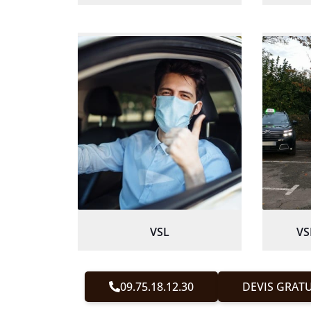
VSL
VS
09.75.18.12.30
DEVIS GRATU