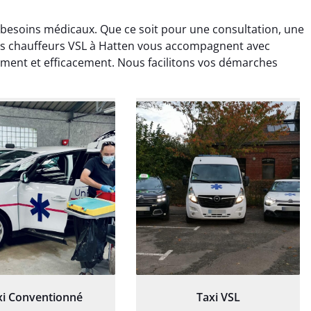
 besoins médicaux. Que ce soit pour une consultation, une
nos chauffeurs VSL à Hatten vous accompagnent avec
ment et efficacement. Nous facilitons vos démarches
ud Deschamps
Jérémy Ferrand
0 janvier 2025
8 septembre 2024
tisfait du transport,
Transport ponctuel et
s’est bien déroulé.
personnel très attentionné.
feur à l’écoute et
Très satisfait du service.
patient.
xi Conventionné
Taxi VSL