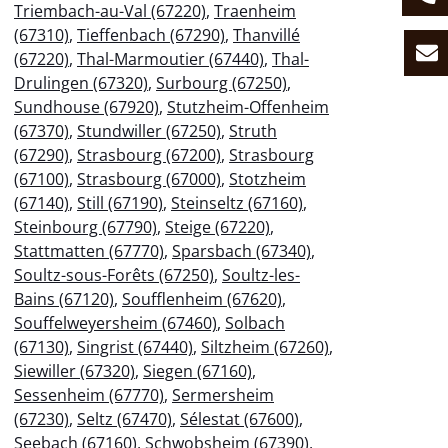
Triembach-au-Val (67220)
,
Traenheim
(67310)
,
Tieffenbach (67290)
,
Thanvillé
(67220)
,
Thal-Marmoutier (67440)
,
Thal-
Drulingen (67320)
,
Surbourg (67250)
,
Sundhouse (67920)
,
Stutzheim-Offenheim
(67370)
,
Stundwiller (67250)
,
Struth
(67290)
,
Strasbourg (67200)
,
Strasbourg
(67100)
,
Strasbourg (67000)
,
Stotzheim
(67140)
,
Still (67190)
,
Steinseltz (67160)
,
Steinbourg (67790)
,
Steige (67220)
,
Stattmatten (67770)
,
Sparsbach (67340)
,
Soultz-sous-Forêts (67250)
,
Soultz-les-
Bains (67120)
,
Soufflenheim (67620)
,
Souffelweyersheim (67460)
,
Solbach
(67130)
,
Singrist (67440)
,
Siltzheim (67260)
,
Siewiller (67320)
,
Siegen (67160)
,
Sessenheim (67770)
,
Sermersheim
(67230)
,
Seltz (67470)
,
Sélestat (67600)
,
Seebach (67160)
,
Schwobsheim (67390)
,