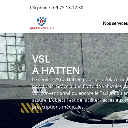
Téléphone :
09.75.18.12.30
Nos services
VSL
À HATTEN
Le service VSL à Hatten pour les déplacemen
ponctuels. Grâce à une flotte de véhicules a
VSL conventionné ou encore le Taxi Ambulanc
assure. L’objectif est de faciliter l’accès aux
prescriptions médicales.