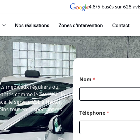
4.8/5 basés sur 628 avi
Nos réalisations
Zones d’intervention
Contact
Nom
*
ts médicaux réguliers ou
daptés comme le Taxi VSL, le
e, le service VSL à Hatten
 soins tout en respectant les
Téléphone
*