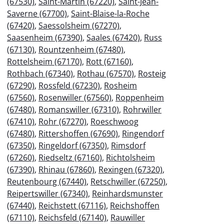
(67530)
,
Saint-Martin (67220)
,
Saint-Jean-
Saverne (67700)
,
Saint-Blaise-la-Roche
(67420)
,
Saessolsheim (67270)
,
Saasenheim (67390)
,
Saales (67420)
,
Russ
(67130)
,
Rountzenheim (67480)
,
Rottelsheim (67170)
,
Rott (67160)
,
Rothbach (67340)
,
Rothau (67570)
,
Rosteig
(67290)
,
Rossfeld (67230)
,
Rosheim
(67560)
,
Rosenwiller (67560)
,
Roppenheim
(67480)
,
Romanswiller (67310)
,
Rohrwiller
(67410)
,
Rohr (67270)
,
Roeschwoog
(67480)
,
Rittershoffen (67690)
,
Ringendorf
(67350)
,
Ringeldorf (67350)
,
Rimsdorf
(67260)
,
Riedseltz (67160)
,
Richtolsheim
(67390)
,
Rhinau (67860)
,
Rexingen (67320)
,
Reutenbourg (67440)
,
Retschwiller (67250)
,
Reipertswiller (67340)
,
Reinhardsmunster
(67440)
,
Reichstett (67116)
,
Reichshoffen
(67110)
,
Reichsfeld (67140)
,
Rauwiller