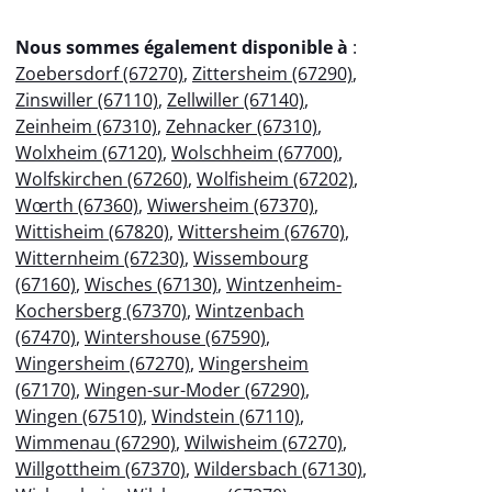
Nous sommes également disponible à
:
Zoebersdorf (67270)
,
Zittersheim (67290)
,
Zinswiller (67110)
,
Zellwiller (67140)
,
Zeinheim (67310)
,
Zehnacker (67310)
,
Wolxheim (67120)
,
Wolschheim (67700)
,
Wolfskirchen (67260)
,
Wolfisheim (67202)
,
Wœrth (67360)
,
Wiwersheim (67370)
,
Wittisheim (67820)
,
Wittersheim (67670)
,
Witternheim (67230)
,
Wissembourg
(67160)
,
Wisches (67130)
,
Wintzenheim-
Kochersberg (67370)
,
Wintzenbach
(67470)
,
Wintershouse (67590)
,
Wingersheim (67270)
,
Wingersheim
(67170)
,
Wingen-sur-Moder (67290)
,
Wingen (67510)
,
Windstein (67110)
,
Wimmenau (67290)
,
Wilwisheim (67270)
,
Willgottheim (67370)
,
Wildersbach (67130)
,