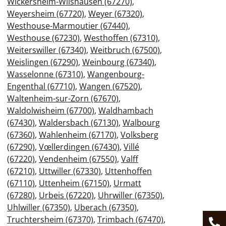
Wickersheim-Wilshausen (67270)
,
Weyersheim (67720)
,
Weyer (67320)
,
Westhouse-Marmoutier (67440)
,
Westhouse (67230)
,
Westhoffen (67310)
,
Weiterswiller (67340)
,
Weitbruch (67500)
,
Weislingen (67290)
,
Weinbourg (67340)
,
Wasselonne (67310)
,
Wangenbourg-
Engenthal (67710)
,
Wangen (67520)
,
Waltenheim-sur-Zorn (67670)
,
Waldolwisheim (67700)
,
Waldhambach
(67430)
,
Waldersbach (67130)
,
Walbourg
(67360)
,
Wahlenheim (67170)
,
Volksberg
(67290)
,
Vœllerdingen (67430)
,
Villé
(67220)
,
Vendenheim (67550)
,
Valff
(67210)
,
Uttwiller (67330)
,
Uttenhoffen
(67110)
,
Uttenheim (67150)
,
Urmatt
(67280)
,
Urbeis (67220)
,
Uhrwiller (67350)
,
Uhlwiller (67350)
,
Uberach (67350)
,
Truchtersheim (67370)
,
Trimbach (67470)
,