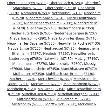
Oberhausbergen (67205)
,
Oberhaslach (67280)
,
Oberdorf-
Spachbach (67360)
,
Oberbronn (67110)
,
Obenheim
(67230)
,
Nothalten (67680)
,
Nordhouse (67150)
,
Nordheim
(67520)
,
Niedersteinbach (67510)
,
Niedersoultzbach
(67330)
,
Niederschaeffolsheim (67500)
,
Niederrœdern
(67470)
,
Niedernai (67210)
,
Niedermodern (67350)
,
Niederlauterbach (67630)
,
Niederhausbergen (67207)
,
Niederhaslach (67280)
,
Niederbronn-les-Bains (67110)
,
Neuwiller-lès-Saverne (67330)
,
Neuviller-la-Roche (67130)
,
Neuve-Église (67220)
,
Neuhaeusel (67480)
,
Neugartheim-
Ittlenheim (67370)
,
Neubois (67220)
,
Neewiller-près-
Lauterbourg (67630)
,
Natzwiller (67130)
,
Mutzig (67190)
,
Mutzenhouse (67270)
,
Muttersholtz (67600)
,
Mussig
(67600)
,
Mundolsheim (67450)
,
Munchhausen (67470)
,
Mulhausen (67350)
,
Muhlbach-sur-Bruche (67130)
,
Mothern (67470)
,
Morschwiller (67350)
,
Morsbronn-les-
Bains (67360)
,
Monswiller (67700)
,
Mommenheim (67670)
,
Molsheim (67120)
,
Mollkirch (67190)
,
Mittelschaeffolsheim
(67170)
,
Mittelhausen (67170)
,
Mittelhausbergen (67206)
,
Mittelbergheim (67140)
,
Minversheim (67270)
,
Mietesheim (67580)
,
Mertzwiller (67580)
,
Merkwiller-