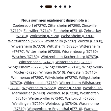
Nous sommes également disponible à
:
Zoebersdorf (67270)
,
Zittersheim (67290)
,
Zinswiller
(67110)
,
Zellwiller (67140)
,
Zeinheim (67310)
,
Zehnacker
(67310)
,
Wolxheim (67120)
,
Wolschheim (67700)
,
Wolfskirchen (67260)
,
Wolfisheim (67202)
,
Wœrth (67360)
,
Wiwersheim (67370)
,
Wittisheim (67820)
,
Wittersheim
(67670)
,
Witternheim (67230)
,
Wissembourg (67160)
,
Wisches (67130)
,
Wintzenheim-Kochersberg (67370)
,
Wintzenbach (67470)
,
Wintershouse (67590)
,
Wingersheim (67270)
,
Wingersheim (67170)
,
Wingen-sur-
Moder (67290)
,
Wingen (67510)
,
Windstein (67110)
,
Wimmenau (67290)
,
Wilwisheim (67270)
,
Willgottheim
(67370)
,
Wildersbach (67130)
,
Wickersheim-Wilshausen
(67270)
,
Weyersheim (67720)
,
Weyer (67320)
,
Westhouse-
Marmoutier (67440)
,
Westhouse (67230)
,
Westhoffen
(67310)
,
Weiterswiller (67340)
,
Weitbruch (67500)
,
Weislingen (67290)
,
Weinbourg (67340)
,
Wasselonne
(67310)
,
Wangenbourg-Engenthal (67710)
,
Wangen