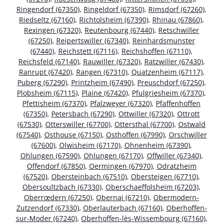
Ringendorf (67350)
,
Ringeldorf (67350)
,
Rimsdorf (67260)
,
Riedseltz (67160)
,
Richtolsheim (67390)
,
Rhinau (67860)
,
Rexingen (67320)
,
Reutenbourg (67440)
,
Retschwiller
(67250)
,
Reipertswiller (67340)
,
Reinhardsmunster
(67440)
,
Reichstett (67116)
,
Reichshoffen (67110)
,
Reichsfeld (67140)
,
Rauwiller (67320)
,
Ratzwiller (67430)
,
Ranrupt (67420)
,
Rangen (67310)
,
Quatzenheim (67117)
,
Puberg (67290)
,
Printzheim (67490)
,
Preuschdorf (67250)
,
Plobsheim (67115)
,
Plaine (67420)
,
Pfulgriesheim (67370)
,
Pfettisheim (67370)
,
Pfalzweyer (67320)
,
Pfaffenhoffen
(67350)
,
Petersbach (67290)
,
Ottwiller (67320)
,
Ottrott
(67530)
,
Otterswiller (67700)
,
Ottersthal (67700)
,
Ostwald
(67540)
,
Osthouse (67150)
,
Osthoffen (67990)
,
Orschwiller
(67600)
,
Olwisheim (67170)
,
Ohnenheim (67390)
,
Ohlungen (67590)
,
Ohlungen (67170)
,
Offwiller (67340)
,
Offendorf (67850)
,
Oermingen (67970)
,
Odratzheim
(67520)
,
Obersteinbach (67510)
,
Obersteigen (67710)
,
Obersoultzbach (67330)
,
Oberschaeffolsheim (67203)
,
Oberrœdern (67250)
,
Obernai (67210)
,
Obermodern-
Zutzendorf (67330)
,
Oberlauterbach (67160)
,
Oberhoffen-
sur-Moder (67240)
,
Oberhoffen-lès-Wissembourg (67160)
,