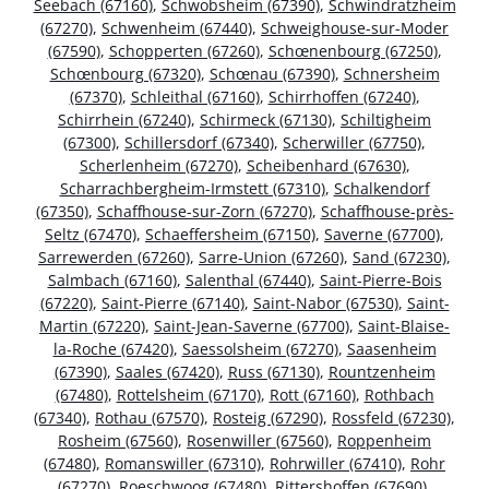
Seebach (67160)
,
Schwobsheim (67390)
,
Schwindratzheim
(67270)
,
Schwenheim (67440)
,
Schweighouse-sur-Moder
(67590)
,
Schopperten (67260)
,
Schœnenbourg (67250)
,
Schœnbourg (67320)
,
Schœnau (67390)
,
Schnersheim
(67370)
,
Schleithal (67160)
,
Schirrhoffen (67240)
,
Schirrhein (67240)
,
Schirmeck (67130)
,
Schiltigheim
(67300)
,
Schillersdorf (67340)
,
Scherwiller (67750)
,
Scherlenheim (67270)
,
Scheibenhard (67630)
,
Scharrachbergheim-Irmstett (67310)
,
Schalkendorf
(67350)
,
Schaffhouse-sur-Zorn (67270)
,
Schaffhouse-près-
Seltz (67470)
,
Schaeffersheim (67150)
,
Saverne (67700)
,
Sarrewerden (67260)
,
Sarre-Union (67260)
,
Sand (67230)
,
Salmbach (67160)
,
Salenthal (67440)
,
Saint-Pierre-Bois
(67220)
,
Saint-Pierre (67140)
,
Saint-Nabor (67530)
,
Saint-
Martin (67220)
,
Saint-Jean-Saverne (67700)
,
Saint-Blaise-
la-Roche (67420)
,
Saessolsheim (67270)
,
Saasenheim
(67390)
,
Saales (67420)
,
Russ (67130)
,
Rountzenheim
(67480)
,
Rottelsheim (67170)
,
Rott (67160)
,
Rothbach
(67340)
,
Rothau (67570)
,
Rosteig (67290)
,
Rossfeld (67230)
,
Rosheim (67560)
,
Rosenwiller (67560)
,
Roppenheim
(67480)
,
Romanswiller (67310)
,
Rohrwiller (67410)
,
Rohr
(67270)
,
Roeschwoog (67480)
,
Rittershoffen (67690)
,