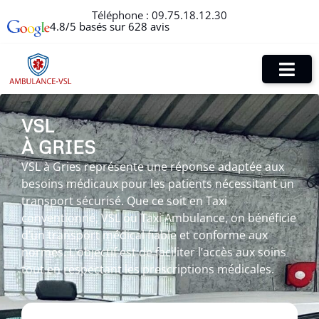
Téléphone :
09.75.18.12.30
4.8/5 basés sur 628 avis
VSL
À GRIES
VSL à Gries représente une réponse adaptée aux
besoins médicaux pour les patients nécessitant un
transport sécurisé. Que ce soit en Taxi
conventionné, VSL ou Taxi Ambulance, on bénéficie
d’un transport médical fiable et conforme aux
normes. L’objectif est de faciliter l’accès aux soins
tout en respectant les prescriptions médicales.