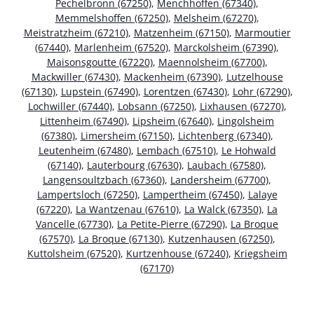
Pechelbronn (67250)
,
Menchhoffen (67340)
,
Memmelshoffen (67250)
,
Melsheim (67270)
,
Meistratzheim (67210)
,
Matzenheim (67150)
,
Marmoutier
(67440)
,
Marlenheim (67520)
,
Marckolsheim (67390)
,
Maisonsgoutte (67220)
,
Maennolsheim (67700)
,
Mackwiller (67430)
,
Mackenheim (67390)
,
Lutzelhouse
(67130)
,
Lupstein (67490)
,
Lorentzen (67430)
,
Lohr (67290)
,
Lochwiller (67440)
,
Lobsann (67250)
,
Lixhausen (67270)
,
Littenheim (67490)
,
Lipsheim (67640)
,
Lingolsheim
(67380)
,
Limersheim (67150)
,
Lichtenberg (67340)
,
Leutenheim (67480)
,
Lembach (67510)
,
Le Hohwald
(67140)
,
Lauterbourg (67630)
,
Laubach (67580)
,
Langensoultzbach (67360)
,
Landersheim (67700)
,
Lampertsloch (67250)
,
Lampertheim (67450)
,
Lalaye
(67220)
,
La Wantzenau (67610)
,
La Walck (67350)
,
La
Vancelle (67730)
,
La Petite-Pierre (67290)
,
La Broque
(67570)
,
La Broque (67130)
,
Kutzenhausen (67250)
,
Kuttolsheim (67520)
,
Kurtzenhouse (67240)
,
Kriegsheim
(67170)