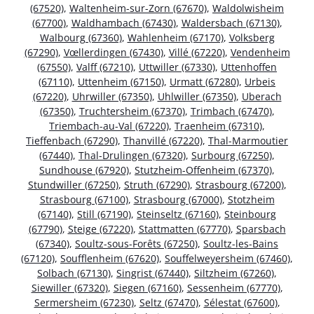
(67520)
,
Waltenheim-sur-Zorn (67670)
,
Waldolwisheim
(67700)
,
Waldhambach (67430)
,
Waldersbach (67130)
,
Walbourg (67360)
,
Wahlenheim (67170)
,
Volksberg
(67290)
,
Vœllerdingen (67430)
,
Villé (67220)
,
Vendenheim
(67550)
,
Valff (67210)
,
Uttwiller (67330)
,
Uttenhoffen
(67110)
,
Uttenheim (67150)
,
Urmatt (67280)
,
Urbeis
(67220)
,
Uhrwiller (67350)
,
Uhlwiller (67350)
,
Uberach
(67350)
,
Truchtersheim (67370)
,
Trimbach (67470)
,
Triembach-au-Val (67220)
,
Traenheim (67310)
,
Tieffenbach (67290)
,
Thanvillé (67220)
,
Thal-Marmoutier
(67440)
,
Thal-Drulingen (67320)
,
Surbourg (67250)
,
Sundhouse (67920)
,
Stutzheim-Offenheim (67370)
,
Stundwiller (67250)
,
Struth (67290)
,
Strasbourg (67200)
,
Strasbourg (67100)
,
Strasbourg (67000)
,
Stotzheim
(67140)
,
Still (67190)
,
Steinseltz (67160)
,
Steinbourg
(67790)
,
Steige (67220)
,
Stattmatten (67770)
,
Sparsbach
(67340)
,
Soultz-sous-Forêts (67250)
,
Soultz-les-Bains
(67120)
,
Soufflenheim (67620)
,
Souffelweyersheim (67460)
,
Solbach (67130)
,
Singrist (67440)
,
Siltzheim (67260)
,
Siewiller (67320)
,
Siegen (67160)
,
Sessenheim (67770)
,
Sermersheim (67230)
,
Seltz (67470)
,
Sélestat (67600)
,