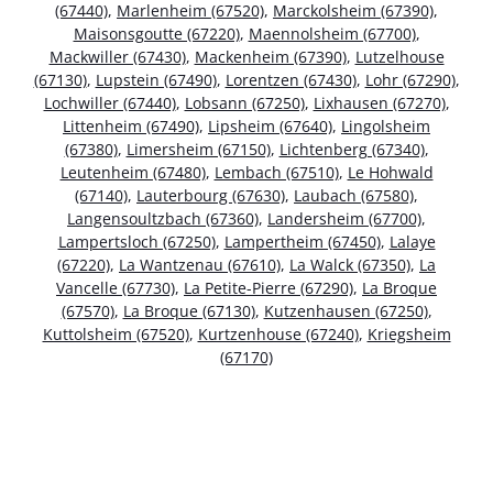
(67440)
,
Marlenheim (67520)
,
Marckolsheim (67390)
,
Maisonsgoutte (67220)
,
Maennolsheim (67700)
,
Mackwiller (67430)
,
Mackenheim (67390)
,
Lutzelhouse
(67130)
,
Lupstein (67490)
,
Lorentzen (67430)
,
Lohr (67290)
,
Lochwiller (67440)
,
Lobsann (67250)
,
Lixhausen (67270)
,
Littenheim (67490)
,
Lipsheim (67640)
,
Lingolsheim
(67380)
,
Limersheim (67150)
,
Lichtenberg (67340)
,
Leutenheim (67480)
,
Lembach (67510)
,
Le Hohwald
(67140)
,
Lauterbourg (67630)
,
Laubach (67580)
,
Langensoultzbach (67360)
,
Landersheim (67700)
,
Lampertsloch (67250)
,
Lampertheim (67450)
,
Lalaye
(67220)
,
La Wantzenau (67610)
,
La Walck (67350)
,
La
Vancelle (67730)
,
La Petite-Pierre (67290)
,
La Broque
(67570)
,
La Broque (67130)
,
Kutzenhausen (67250)
,
Kuttolsheim (67520)
,
Kurtzenhouse (67240)
,
Kriegsheim
(67170)