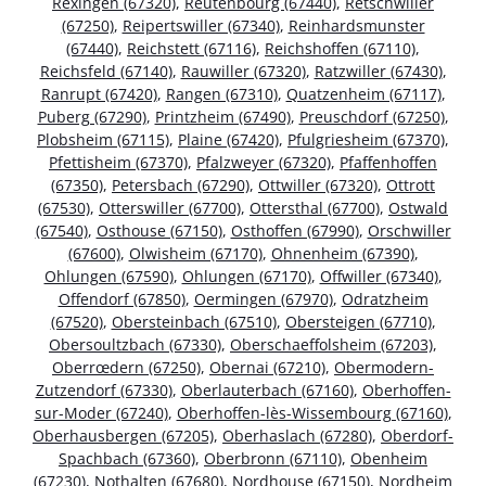
Rexingen (67320)
,
Reutenbourg (67440)
,
Retschwiller
(67250)
,
Reipertswiller (67340)
,
Reinhardsmunster
(67440)
,
Reichstett (67116)
,
Reichshoffen (67110)
,
Reichsfeld (67140)
,
Rauwiller (67320)
,
Ratzwiller (67430)
,
Ranrupt (67420)
,
Rangen (67310)
,
Quatzenheim (67117)
,
Puberg (67290)
,
Printzheim (67490)
,
Preuschdorf (67250)
,
Plobsheim (67115)
,
Plaine (67420)
,
Pfulgriesheim (67370)
,
Pfettisheim (67370)
,
Pfalzweyer (67320)
,
Pfaffenhoffen
(67350)
,
Petersbach (67290)
,
Ottwiller (67320)
,
Ottrott
(67530)
,
Otterswiller (67700)
,
Ottersthal (67700)
,
Ostwald
(67540)
,
Osthouse (67150)
,
Osthoffen (67990)
,
Orschwiller
(67600)
,
Olwisheim (67170)
,
Ohnenheim (67390)
,
Ohlungen (67590)
,
Ohlungen (67170)
,
Offwiller (67340)
,
Offendorf (67850)
,
Oermingen (67970)
,
Odratzheim
(67520)
,
Obersteinbach (67510)
,
Obersteigen (67710)
,
Obersoultzbach (67330)
,
Oberschaeffolsheim (67203)
,
Oberrœdern (67250)
,
Obernai (67210)
,
Obermodern-
Zutzendorf (67330)
,
Oberlauterbach (67160)
,
Oberhoffen-
sur-Moder (67240)
,
Oberhoffen-lès-Wissembourg (67160)
,
Oberhausbergen (67205)
,
Oberhaslach (67280)
,
Oberdorf-
Spachbach (67360)
,
Oberbronn (67110)
,
Obenheim
(67230)
,
Nothalten (67680)
,
Nordhouse (67150)
,
Nordheim