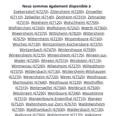
Nous sommes également disponible à
:
Zoebersdorf (67270)
,
Zittersheim (67290)
,
Zinswiller
(67110)
,
Zellwiller (67140)
,
Zeinheim (67310)
,
Zehnacker
(67310)
,
Wolxheim (67120)
,
Wolschheim (67700)
,
Wolfskirchen (67260)
,
Wolfisheim (67202)
,
Wœrth (67360)
,
Wiwersheim (67370)
,
Wittisheim (67820)
,
Wittersheim
(67670)
,
Witternheim (67230)
,
Wissembourg (67160)
,
Wisches (67130)
,
Wintzenheim-Kochersberg (67370)
,
Wintzenbach (67470)
,
Wintershouse (67590)
,
Wingersheim (67270)
,
Wingersheim (67170)
,
Wingen-sur-
Moder (67290)
,
Wingen (67510)
,
Windstein (67110)
,
Wimmenau (67290)
,
Wilwisheim (67270)
,
Willgottheim
(67370)
,
Wildersbach (67130)
,
Wickersheim-Wilshausen
(67270)
,
Weyersheim (67720)
,
Weyer (67320)
,
Westhouse-
Marmoutier (67440)
,
Westhouse (67230)
,
Westhoffen
(67310)
,
Weiterswiller (67340)
,
Weitbruch (67500)
,
Weislingen (67290)
,
Weinbourg (67340)
,
Wasselonne
(67310)
,
Wangenbourg-Engenthal (67710)
,
Wangen
(67520)
,
Waltenheim-sur-Zorn (67670)
,
Waldolwisheim
(67700)
,
Waldhambach (67430)
,
Waldersbach (67130)
,
Walbourg (67360)
,
Wahlenheim (67170)
,
Volksberg