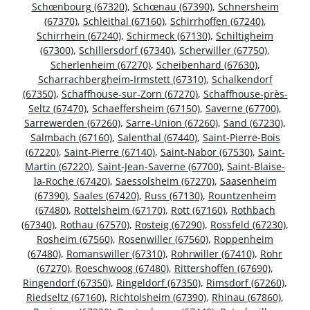
Schœnbourg (67320)
,
Schœnau (67390)
,
Schnersheim
(67370)
,
Schleithal (67160)
,
Schirrhoffen (67240)
,
Schirrhein (67240)
,
Schirmeck (67130)
,
Schiltigheim
(67300)
,
Schillersdorf (67340)
,
Scherwiller (67750)
,
Scherlenheim (67270)
,
Scheibenhard (67630)
,
Scharrachbergheim-Irmstett (67310)
,
Schalkendorf
(67350)
,
Schaffhouse-sur-Zorn (67270)
,
Schaffhouse-près-
Seltz (67470)
,
Schaeffersheim (67150)
,
Saverne (67700)
,
Sarrewerden (67260)
,
Sarre-Union (67260)
,
Sand (67230)
,
Salmbach (67160)
,
Salenthal (67440)
,
Saint-Pierre-Bois
(67220)
,
Saint-Pierre (67140)
,
Saint-Nabor (67530)
,
Saint-
Martin (67220)
,
Saint-Jean-Saverne (67700)
,
Saint-Blaise-
la-Roche (67420)
,
Saessolsheim (67270)
,
Saasenheim
(67390)
,
Saales (67420)
,
Russ (67130)
,
Rountzenheim
(67480)
,
Rottelsheim (67170)
,
Rott (67160)
,
Rothbach
(67340)
,
Rothau (67570)
,
Rosteig (67290)
,
Rossfeld (67230)
,
Rosheim (67560)
,
Rosenwiller (67560)
,
Roppenheim
(67480)
,
Romanswiller (67310)
,
Rohrwiller (67410)
,
Rohr
(67270)
,
Roeschwoog (67480)
,
Rittershoffen (67690)
,
Ringendorf (67350)
,
Ringeldorf (67350)
,
Rimsdorf (67260)
,
Riedseltz (67160)
,
Richtolsheim (67390)
,
Rhinau (67860)
,