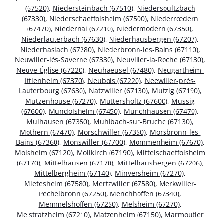
(67520)
,
Niedersteinbach (67510)
,
Niedersoultzbach
(67330)
,
Niederschaeffolsheim (67500)
,
Niederrœdern
(67470)
,
Niedernai (67210)
,
Niedermodern (67350)
,
Niederlauterbach (67630)
,
Niederhausbergen (67207)
,
Niederhaslach (67280)
,
Niederbronn-les-Bains (67110)
,
Neuwiller-lès-Saverne (67330)
,
Neuviller-la-Roche (67130)
,
Neuve-Église (67220)
,
Neuhaeusel (67480)
,
Neugartheim-
Ittlenheim (67370)
,
Neubois (67220)
,
Neewiller-près-
Lauterbourg (67630)
,
Natzwiller (67130)
,
Mutzig (67190)
,
Mutzenhouse (67270)
,
Muttersholtz (67600)
,
Mussig
(67600)
,
Mundolsheim (67450)
,
Munchhausen (67470)
,
Mulhausen (67350)
,
Muhlbach-sur-Bruche (67130)
,
Mothern (67470)
,
Morschwiller (67350)
,
Morsbronn-les-
Bains (67360)
,
Monswiller (67700)
,
Mommenheim (67670)
,
Molsheim (67120)
,
Mollkirch (67190)
,
Mittelschaeffolsheim
(67170)
,
Mittelhausen (67170)
,
Mittelhausbergen (67206)
,
Mittelbergheim (67140)
,
Minversheim (67270)
,
Mietesheim (67580)
,
Mertzwiller (67580)
,
Merkwiller-
Pechelbronn (67250)
,
Menchhoffen (67340)
,
Memmelshoffen (67250)
,
Melsheim (67270)
,
Meistratzheim (67210)
,
Matzenheim (67150)
,
Marmoutier