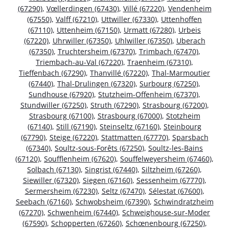
(67290)
,
Vœllerdingen (67430)
,
Villé (67220)
,
Vendenheim
(67550)
,
Valff (67210)
,
Uttwiller (67330)
,
Uttenhoffen
(67110)
,
Uttenheim (67150)
,
Urmatt (67280)
,
Urbeis
(67220)
,
Uhrwiller (67350)
,
Uhlwiller (67350)
,
Uberach
(67350)
,
Truchtersheim (67370)
,
Trimbach (67470)
,
Triembach-au-Val (67220)
,
Traenheim (67310)
,
Tieffenbach (67290)
,
Thanvillé (67220)
,
Thal-Marmoutier
(67440)
,
Thal-Drulingen (67320)
,
Surbourg (67250)
,
Sundhouse (67920)
,
Stutzheim-Offenheim (67370)
,
Stundwiller (67250)
,
Struth (67290)
,
Strasbourg (67200)
,
Strasbourg (67100)
,
Strasbourg (67000)
,
Stotzheim
(67140)
,
Still (67190)
,
Steinseltz (67160)
,
Steinbourg
(67790)
,
Steige (67220)
,
Stattmatten (67770)
,
Sparsbach
(67340)
,
Soultz-sous-Forêts (67250)
,
Soultz-les-Bains
(67120)
,
Soufflenheim (67620)
,
Souffelweyersheim (67460)
,
Solbach (67130)
,
Singrist (67440)
,
Siltzheim (67260)
,
Siewiller (67320)
,
Siegen (67160)
,
Sessenheim (67770)
,
Sermersheim (67230)
,
Seltz (67470)
,
Sélestat (67600)
,
Seebach (67160)
,
Schwobsheim (67390)
,
Schwindratzheim
(67270)
,
Schwenheim (67440)
,
Schweighouse-sur-Moder
(67590)
,
Schopperten (67260)
,
Schœnenbourg (67250)
,