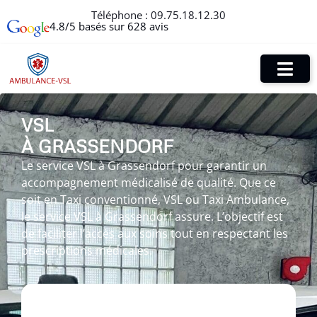
Téléphone :
09.75.18.12.30
4.8/5 basés sur 628 avis
VSL
À GRASSENDORF
Le service VSL à Grassendorf pour garantir un
accompagnement médicalisé de qualité. Que ce
soit en Taxi conventionné, VSL ou Taxi Ambulance,
le service VSL à Grassendorf assure. L’objectif est
de faciliter l’accès aux soins tout en respectant les
prescriptions médicales.