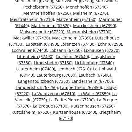
Mietesheim (67580)
,
Mertzwiller (67580)
,
Merkwiller-
Pechelbronn (67250)
,
Menchhoffen (67340)
,
Memmelshoffen (67250)
,
Melsheim (67270)
,
Meistratzheim (67210)
,
Matzenheim (67150)
,
Marmoutier
(67440)
,
Marlenheim (67520)
,
Marckolsheim (67390)
,
Maisonsgoutte (67220)
,
Maennolsheim (67700)
,
Mackwiller (67430)
,
Mackenheim (67390)
,
Lutzelhouse
(67130)
,
Lupstein (67490)
,
Lorentzen (67430)
,
Lohr (67290)
,
Lochwiller (67440)
,
Lobsann (67250)
,
Lixhausen (67270)
,
Littenheim (67490)
,
Lipsheim (67640)
,
Lingolsheim
(67380)
,
Limersheim (67150)
,
Lichtenberg (67340)
,
Leutenheim (67480)
,
Lembach (67510)
,
Le Hohwald
(67140)
,
Lauterbourg (67630)
,
Laubach (67580)
,
Langensoultzbach (67360)
,
Landersheim (67700)
,
Lampertsloch (67250)
,
Lampertheim (67450)
,
Lalaye
(67220)
,
La Wantzenau (67610)
,
La Walck (67350)
,
La
Vancelle (67730)
,
La Petite-Pierre (67290)
,
La Broque
(67570)
,
La Broque (67130)
,
Kutzenhausen (67250)
,
Kuttolsheim (67520)
,
Kurtzenhouse (67240)
,
Kriegsheim
(67170)