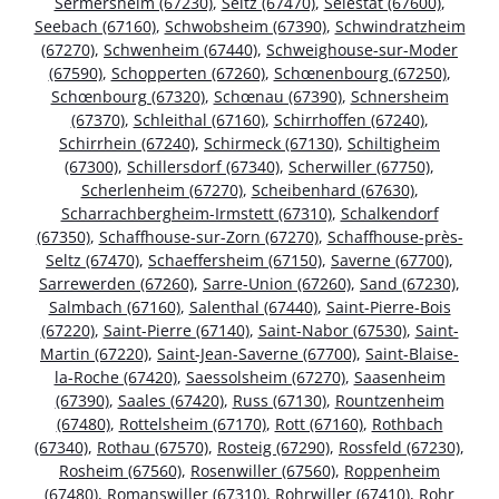
Sermersheim (67230)
,
Seltz (67470)
,
Sélestat (67600)
,
Seebach (67160)
,
Schwobsheim (67390)
,
Schwindratzheim
(67270)
,
Schwenheim (67440)
,
Schweighouse-sur-Moder
(67590)
,
Schopperten (67260)
,
Schœnenbourg (67250)
,
Schœnbourg (67320)
,
Schœnau (67390)
,
Schnersheim
(67370)
,
Schleithal (67160)
,
Schirrhoffen (67240)
,
Schirrhein (67240)
,
Schirmeck (67130)
,
Schiltigheim
(67300)
,
Schillersdorf (67340)
,
Scherwiller (67750)
,
Scherlenheim (67270)
,
Scheibenhard (67630)
,
Scharrachbergheim-Irmstett (67310)
,
Schalkendorf
(67350)
,
Schaffhouse-sur-Zorn (67270)
,
Schaffhouse-près-
Seltz (67470)
,
Schaeffersheim (67150)
,
Saverne (67700)
,
Sarrewerden (67260)
,
Sarre-Union (67260)
,
Sand (67230)
,
Salmbach (67160)
,
Salenthal (67440)
,
Saint-Pierre-Bois
(67220)
,
Saint-Pierre (67140)
,
Saint-Nabor (67530)
,
Saint-
Martin (67220)
,
Saint-Jean-Saverne (67700)
,
Saint-Blaise-
la-Roche (67420)
,
Saessolsheim (67270)
,
Saasenheim
(67390)
,
Saales (67420)
,
Russ (67130)
,
Rountzenheim
(67480)
,
Rottelsheim (67170)
,
Rott (67160)
,
Rothbach
(67340)
,
Rothau (67570)
,
Rosteig (67290)
,
Rossfeld (67230)
,
Rosheim (67560)
,
Rosenwiller (67560)
,
Roppenheim
(67480)
,
Romanswiller (67310)
,
Rohrwiller (67410)
,
Rohr