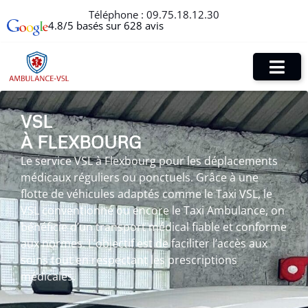
Téléphone :
09.75.18.12.30
4.8/5 basés sur 628 avis
VSL
À FLEXBOURG
Le service VSL à Flexbourg pour les déplacements
médicaux réguliers ou ponctuels. Grâce à une
flotte de véhicules adaptés comme le Taxi VSL, le
VSL conventionné ou encore le Taxi Ambulance, on
bénéficie d’un transport médical fiable et conforme
aux normes. L’objectif est de faciliter l’accès aux
soins tout en respectant les prescriptions
médicales.