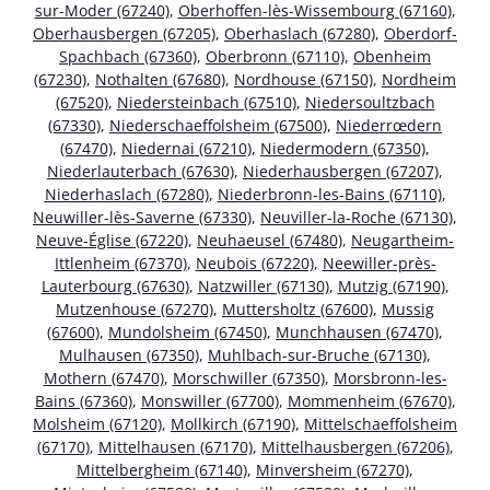
sur-Moder (67240)
,
Oberhoffen-lès-Wissembourg (67160)
,
Oberhausbergen (67205)
,
Oberhaslach (67280)
,
Oberdorf-
Spachbach (67360)
,
Oberbronn (67110)
,
Obenheim
(67230)
,
Nothalten (67680)
,
Nordhouse (67150)
,
Nordheim
(67520)
,
Niedersteinbach (67510)
,
Niedersoultzbach
(67330)
,
Niederschaeffolsheim (67500)
,
Niederrœdern
(67470)
,
Niedernai (67210)
,
Niedermodern (67350)
,
Niederlauterbach (67630)
,
Niederhausbergen (67207)
,
Niederhaslach (67280)
,
Niederbronn-les-Bains (67110)
,
Neuwiller-lès-Saverne (67330)
,
Neuviller-la-Roche (67130)
,
Neuve-Église (67220)
,
Neuhaeusel (67480)
,
Neugartheim-
Ittlenheim (67370)
,
Neubois (67220)
,
Neewiller-près-
Lauterbourg (67630)
,
Natzwiller (67130)
,
Mutzig (67190)
,
Mutzenhouse (67270)
,
Muttersholtz (67600)
,
Mussig
(67600)
,
Mundolsheim (67450)
,
Munchhausen (67470)
,
Mulhausen (67350)
,
Muhlbach-sur-Bruche (67130)
,
Mothern (67470)
,
Morschwiller (67350)
,
Morsbronn-les-
Bains (67360)
,
Monswiller (67700)
,
Mommenheim (67670)
,
Molsheim (67120)
,
Mollkirch (67190)
,
Mittelschaeffolsheim
(67170)
,
Mittelhausen (67170)
,
Mittelhausbergen (67206)
,
Mittelbergheim (67140)
,
Minversheim (67270)
,