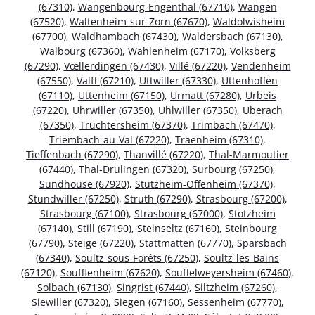
(67310)
,
Wangenbourg-Engenthal (67710)
,
Wangen
(67520)
,
Waltenheim-sur-Zorn (67670)
,
Waldolwisheim
(67700)
,
Waldhambach (67430)
,
Waldersbach (67130)
,
Walbourg (67360)
,
Wahlenheim (67170)
,
Volksberg
(67290)
,
Vœllerdingen (67430)
,
Villé (67220)
,
Vendenheim
(67550)
,
Valff (67210)
,
Uttwiller (67330)
,
Uttenhoffen
(67110)
,
Uttenheim (67150)
,
Urmatt (67280)
,
Urbeis
(67220)
,
Uhrwiller (67350)
,
Uhlwiller (67350)
,
Uberach
(67350)
,
Truchtersheim (67370)
,
Trimbach (67470)
,
Triembach-au-Val (67220)
,
Traenheim (67310)
,
Tieffenbach (67290)
,
Thanvillé (67220)
,
Thal-Marmoutier
(67440)
,
Thal-Drulingen (67320)
,
Surbourg (67250)
,
Sundhouse (67920)
,
Stutzheim-Offenheim (67370)
,
Stundwiller (67250)
,
Struth (67290)
,
Strasbourg (67200)
,
Strasbourg (67100)
,
Strasbourg (67000)
,
Stotzheim
(67140)
,
Still (67190)
,
Steinseltz (67160)
,
Steinbourg
(67790)
,
Steige (67220)
,
Stattmatten (67770)
,
Sparsbach
(67340)
,
Soultz-sous-Forêts (67250)
,
Soultz-les-Bains
(67120)
,
Soufflenheim (67620)
,
Souffelweyersheim (67460)
,
Solbach (67130)
,
Singrist (67440)
,
Siltzheim (67260)
,
Siewiller (67320)
,
Siegen (67160)
,
Sessenheim (67770)
,