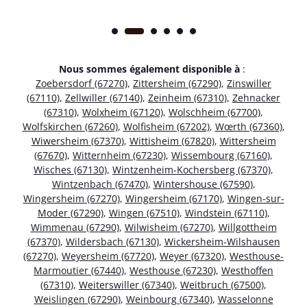
Nous sommes également disponible à
:
Zoebersdorf (67270)
,
Zittersheim (67290)
,
Zinswiller
(67110)
,
Zellwiller (67140)
,
Zeinheim (67310)
,
Zehnacker
(67310)
,
Wolxheim (67120)
,
Wolschheim (67700)
,
Wolfskirchen (67260)
,
Wolfisheim (67202)
,
Wœrth (67360)
,
Wiwersheim (67370)
,
Wittisheim (67820)
,
Wittersheim
(67670)
,
Witternheim (67230)
,
Wissembourg (67160)
,
Wisches (67130)
,
Wintzenheim-Kochersberg (67370)
,
Wintzenbach (67470)
,
Wintershouse (67590)
,
Wingersheim (67270)
,
Wingersheim (67170)
,
Wingen-sur-
Moder (67290)
,
Wingen (67510)
,
Windstein (67110)
,
Wimmenau (67290)
,
Wilwisheim (67270)
,
Willgottheim
(67370)
,
Wildersbach (67130)
,
Wickersheim-Wilshausen
(67270)
,
Weyersheim (67720)
,
Weyer (67320)
,
Westhouse-
Marmoutier (67440)
,
Westhouse (67230)
,
Westhoffen
(67310)
,
Weiterswiller (67340)
,
Weitbruch (67500)
,
Weislingen (67290)
,
Weinbourg (67340)
,
Wasselonne