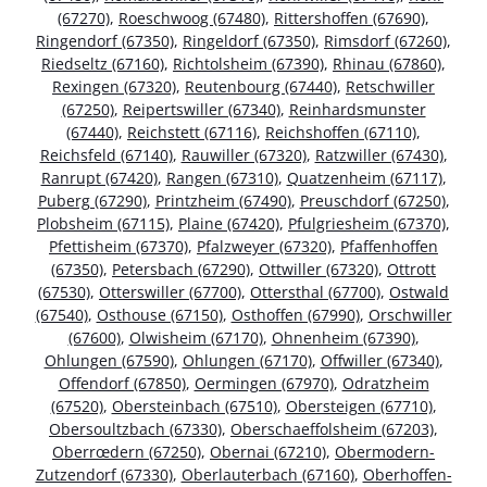
(67270)
,
Roeschwoog (67480)
,
Rittershoffen (67690)
,
Ringendorf (67350)
,
Ringeldorf (67350)
,
Rimsdorf (67260)
,
Riedseltz (67160)
,
Richtolsheim (67390)
,
Rhinau (67860)
,
Rexingen (67320)
,
Reutenbourg (67440)
,
Retschwiller
(67250)
,
Reipertswiller (67340)
,
Reinhardsmunster
(67440)
,
Reichstett (67116)
,
Reichshoffen (67110)
,
Reichsfeld (67140)
,
Rauwiller (67320)
,
Ratzwiller (67430)
,
Ranrupt (67420)
,
Rangen (67310)
,
Quatzenheim (67117)
,
Puberg (67290)
,
Printzheim (67490)
,
Preuschdorf (67250)
,
Plobsheim (67115)
,
Plaine (67420)
,
Pfulgriesheim (67370)
,
Pfettisheim (67370)
,
Pfalzweyer (67320)
,
Pfaffenhoffen
(67350)
,
Petersbach (67290)
,
Ottwiller (67320)
,
Ottrott
(67530)
,
Otterswiller (67700)
,
Ottersthal (67700)
,
Ostwald
(67540)
,
Osthouse (67150)
,
Osthoffen (67990)
,
Orschwiller
(67600)
,
Olwisheim (67170)
,
Ohnenheim (67390)
,
Ohlungen (67590)
,
Ohlungen (67170)
,
Offwiller (67340)
,
Offendorf (67850)
,
Oermingen (67970)
,
Odratzheim
(67520)
,
Obersteinbach (67510)
,
Obersteigen (67710)
,
Obersoultzbach (67330)
,
Oberschaeffolsheim (67203)
,
Oberrœdern (67250)
,
Obernai (67210)
,
Obermodern-
Zutzendorf (67330)
,
Oberlauterbach (67160)
,
Oberhoffen-