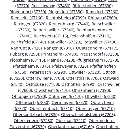
(67270)
,
Roeschwoog (67480)
,
Rittershoffen (67690)
,
Ringendorf (67350)
,
Ringeldorf (67350)
,
Rimsdorf (67260)
,
Riedseltz (67160)
,
Richtolsheim (67390)
,
Rhinau (67860)
,
Rexingen (67320)
,
Reutenbourg (67440)
,
Retschwiller
(67250)
,
Reipertswiller (67340)
,
Reinhardsmunster
(67440)
,
Reichstett (67116)
,
Reichshoffen (67110)
,
Reichsfeld (67140)
,
Rauwiller (67320)
,
Ratzwiller (67430)
,
Ranrupt (67420)
,
Rangen (67310)
,
Quatzenheim (67117)
,
Puberg (67290)
,
Printzheim (67490)
,
Preuschdorf (67250)
,
Plobsheim (67115)
,
Plaine (67420)
,
Pfulgriesheim (67370)
,
Pfettisheim (67370)
,
Pfalzweyer (67320)
,
Pfaffenhoffen
(67350)
,
Petersbach (67290)
,
Ottwiller (67320)
,
Ottrott
(67530)
,
Otterswiller (67700)
,
Ottersthal (67700)
,
Ostwald
(67540)
,
Osthouse (67150)
,
Osthoffen (67990)
,
Orschwiller
(67600)
,
Olwisheim (67170)
,
Ohnenheim (67390)
,
Ohlungen (67590)
,
Ohlungen (67170)
,
Offwiller (67340)
,
Offendorf (67850)
,
Oermingen (67970)
,
Odratzheim
(67520)
,
Obersteinbach (67510)
,
Obersteigen (67710)
,
Obersoultzbach (67330)
,
Oberschaeffolsheim (67203)
,
Oberrœdern (67250)
,
Obernai (67210)
,
Obermodern-
Zutzendorf (67330)
,
Oberlauterbach (67160)
,
Oberhoffen-