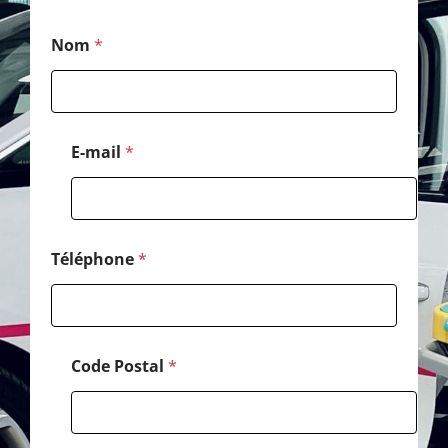
*
Nom
*
*
T
é
l
é
p
E-mail
*
h
o
n
e
Téléphone
*
Code Postal
*