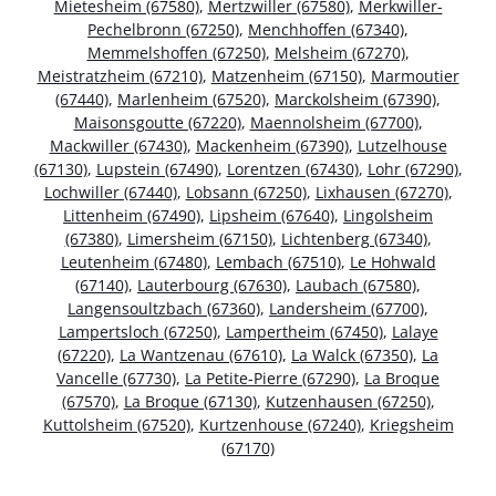
Mietesheim (67580)
,
Mertzwiller (67580)
,
Merkwiller-
Pechelbronn (67250)
,
Menchhoffen (67340)
,
Memmelshoffen (67250)
,
Melsheim (67270)
,
Meistratzheim (67210)
,
Matzenheim (67150)
,
Marmoutier
(67440)
,
Marlenheim (67520)
,
Marckolsheim (67390)
,
Maisonsgoutte (67220)
,
Maennolsheim (67700)
,
Mackwiller (67430)
,
Mackenheim (67390)
,
Lutzelhouse
(67130)
,
Lupstein (67490)
,
Lorentzen (67430)
,
Lohr (67290)
,
Lochwiller (67440)
,
Lobsann (67250)
,
Lixhausen (67270)
,
Littenheim (67490)
,
Lipsheim (67640)
,
Lingolsheim
(67380)
,
Limersheim (67150)
,
Lichtenberg (67340)
,
Leutenheim (67480)
,
Lembach (67510)
,
Le Hohwald
(67140)
,
Lauterbourg (67630)
,
Laubach (67580)
,
Langensoultzbach (67360)
,
Landersheim (67700)
,
Lampertsloch (67250)
,
Lampertheim (67450)
,
Lalaye
(67220)
,
La Wantzenau (67610)
,
La Walck (67350)
,
La
Vancelle (67730)
,
La Petite-Pierre (67290)
,
La Broque
(67570)
,
La Broque (67130)
,
Kutzenhausen (67250)
,
Kuttolsheim (67520)
,
Kurtzenhouse (67240)
,
Kriegsheim
(67170)