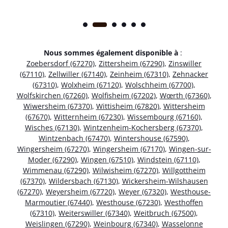
Nous sommes également disponible à
:
Zoebersdorf (67270)
,
Zittersheim (67290)
,
Zinswiller
(67110)
,
Zellwiller (67140)
,
Zeinheim (67310)
,
Zehnacker
(67310)
,
Wolxheim (67120)
,
Wolschheim (67700)
,
Wolfskirchen (67260)
,
Wolfisheim (67202)
,
Wœrth (67360)
,
Wiwersheim (67370)
,
Wittisheim (67820)
,
Wittersheim
(67670)
,
Witternheim (67230)
,
Wissembourg (67160)
,
Wisches (67130)
,
Wintzenheim-Kochersberg (67370)
,
Wintzenbach (67470)
,
Wintershouse (67590)
,
Wingersheim (67270)
,
Wingersheim (67170)
,
Wingen-sur-
Moder (67290)
,
Wingen (67510)
,
Windstein (67110)
,
Wimmenau (67290)
,
Wilwisheim (67270)
,
Willgottheim
(67370)
,
Wildersbach (67130)
,
Wickersheim-Wilshausen
(67270)
,
Weyersheim (67720)
,
Weyer (67320)
,
Westhouse-
Marmoutier (67440)
,
Westhouse (67230)
,
Westhoffen
(67310)
,
Weiterswiller (67340)
,
Weitbruch (67500)
,
Weislingen (67290)
,
Weinbourg (67340)
,
Wasselonne