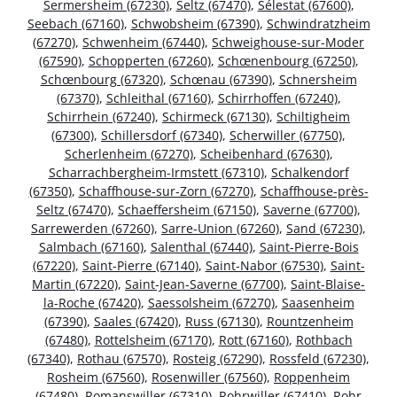
Sermersheim (67230)
,
Seltz (67470)
,
Sélestat (67600)
,
Seebach (67160)
,
Schwobsheim (67390)
,
Schwindratzheim
(67270)
,
Schwenheim (67440)
,
Schweighouse-sur-Moder
(67590)
,
Schopperten (67260)
,
Schœnenbourg (67250)
,
Schœnbourg (67320)
,
Schœnau (67390)
,
Schnersheim
(67370)
,
Schleithal (67160)
,
Schirrhoffen (67240)
,
Schirrhein (67240)
,
Schirmeck (67130)
,
Schiltigheim
(67300)
,
Schillersdorf (67340)
,
Scherwiller (67750)
,
Scherlenheim (67270)
,
Scheibenhard (67630)
,
Scharrachbergheim-Irmstett (67310)
,
Schalkendorf
(67350)
,
Schaffhouse-sur-Zorn (67270)
,
Schaffhouse-près-
Seltz (67470)
,
Schaeffersheim (67150)
,
Saverne (67700)
,
Sarrewerden (67260)
,
Sarre-Union (67260)
,
Sand (67230)
,
Salmbach (67160)
,
Salenthal (67440)
,
Saint-Pierre-Bois
(67220)
,
Saint-Pierre (67140)
,
Saint-Nabor (67530)
,
Saint-
Martin (67220)
,
Saint-Jean-Saverne (67700)
,
Saint-Blaise-
la-Roche (67420)
,
Saessolsheim (67270)
,
Saasenheim
(67390)
,
Saales (67420)
,
Russ (67130)
,
Rountzenheim
(67480)
,
Rottelsheim (67170)
,
Rott (67160)
,
Rothbach
(67340)
,
Rothau (67570)
,
Rosteig (67290)
,
Rossfeld (67230)
,
Rosheim (67560)
,
Rosenwiller (67560)
,
Roppenheim
(67480)
,
Romanswiller (67310)
,
Rohrwiller (67410)
,
Rohr