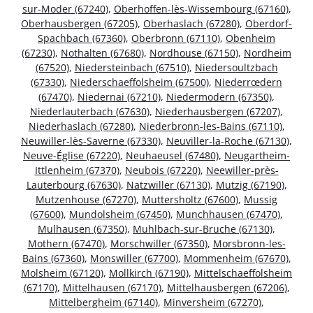
sur-Moder (67240)
,
Oberhoffen-lès-Wissembourg (67160)
,
Oberhausbergen (67205)
,
Oberhaslach (67280)
,
Oberdorf-
Spachbach (67360)
,
Oberbronn (67110)
,
Obenheim
(67230)
,
Nothalten (67680)
,
Nordhouse (67150)
,
Nordheim
(67520)
,
Niedersteinbach (67510)
,
Niedersoultzbach
(67330)
,
Niederschaeffolsheim (67500)
,
Niederrœdern
(67470)
,
Niedernai (67210)
,
Niedermodern (67350)
,
Niederlauterbach (67630)
,
Niederhausbergen (67207)
,
Niederhaslach (67280)
,
Niederbronn-les-Bains (67110)
,
Neuwiller-lès-Saverne (67330)
,
Neuviller-la-Roche (67130)
,
Neuve-Église (67220)
,
Neuhaeusel (67480)
,
Neugartheim-
Ittlenheim (67370)
,
Neubois (67220)
,
Neewiller-près-
Lauterbourg (67630)
,
Natzwiller (67130)
,
Mutzig (67190)
,
Mutzenhouse (67270)
,
Muttersholtz (67600)
,
Mussig
(67600)
,
Mundolsheim (67450)
,
Munchhausen (67470)
,
Mulhausen (67350)
,
Muhlbach-sur-Bruche (67130)
,
Mothern (67470)
,
Morschwiller (67350)
,
Morsbronn-les-
Bains (67360)
,
Monswiller (67700)
,
Mommenheim (67670)
,
Molsheim (67120)
,
Mollkirch (67190)
,
Mittelschaeffolsheim
(67170)
,
Mittelhausen (67170)
,
Mittelhausbergen (67206)
,
Mittelbergheim (67140)
,
Minversheim (67270)
,