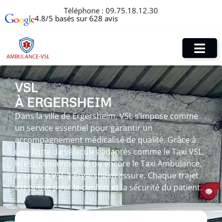
Téléphone :
09.75.18.12.30
4.8/5 basés sur 628 avis
VSL
À ERGERSHEIM
Dans la ville de Ergersheim, VSL s’impose comme
un service essentiel pour garantir un
accompagnement médicalisé de qualité. Grâce à
une flotte de véhicules adaptés comme le Taxi VSL,
le VSL conventionné ou encore le Taxi Ambulance,
le service VSL à Ergersheim assure. Chaque trajet
est pensé pour le confort et la sécurité du patient.