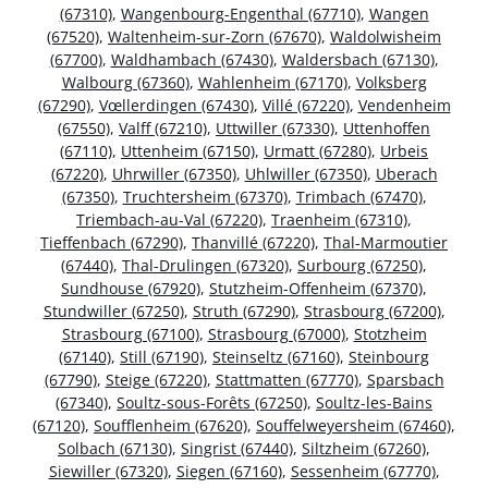
(67310)
,
Wangenbourg-Engenthal (67710)
,
Wangen
(67520)
,
Waltenheim-sur-Zorn (67670)
,
Waldolwisheim
(67700)
,
Waldhambach (67430)
,
Waldersbach (67130)
,
Walbourg (67360)
,
Wahlenheim (67170)
,
Volksberg
(67290)
,
Vœllerdingen (67430)
,
Villé (67220)
,
Vendenheim
(67550)
,
Valff (67210)
,
Uttwiller (67330)
,
Uttenhoffen
(67110)
,
Uttenheim (67150)
,
Urmatt (67280)
,
Urbeis
(67220)
,
Uhrwiller (67350)
,
Uhlwiller (67350)
,
Uberach
(67350)
,
Truchtersheim (67370)
,
Trimbach (67470)
,
Triembach-au-Val (67220)
,
Traenheim (67310)
,
Tieffenbach (67290)
,
Thanvillé (67220)
,
Thal-Marmoutier
(67440)
,
Thal-Drulingen (67320)
,
Surbourg (67250)
,
Sundhouse (67920)
,
Stutzheim-Offenheim (67370)
,
Stundwiller (67250)
,
Struth (67290)
,
Strasbourg (67200)
,
Strasbourg (67100)
,
Strasbourg (67000)
,
Stotzheim
(67140)
,
Still (67190)
,
Steinseltz (67160)
,
Steinbourg
(67790)
,
Steige (67220)
,
Stattmatten (67770)
,
Sparsbach
(67340)
,
Soultz-sous-Forêts (67250)
,
Soultz-les-Bains
(67120)
,
Soufflenheim (67620)
,
Souffelweyersheim (67460)
,
Solbach (67130)
,
Singrist (67440)
,
Siltzheim (67260)
,
Siewiller (67320)
,
Siegen (67160)
,
Sessenheim (67770)
,