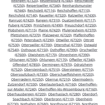
Rexingen (67320)
,
Reutenbourg (67440)
,
Retschwiller
(67250)
,
Reipertswiller (67340)
,
Reinhardsmunster
(67440)
,
Reichstett (67116)
,
Reichshoffen (67110)
,
Reichsfeld (67140)
,
Rauwiller (67320)
,
Ratzwiller (67430)
,
Ranrupt (67420)
,
Rangen (67310)
,
Quatzenheim (67117)
,
Puberg (67290)
,
Printzheim (67490)
,
Preuschdorf (67250)
,
Plobsheim (67115)
,
Plaine (67420)
,
Pfulgriesheim (67370)
,
Pfettisheim (67370)
,
Pfalzweyer (67320)
,
Pfaffenhoffen
(67350)
,
Petersbach (67290)
,
Ottwiller (67320)
,
Ottrott
(67530)
,
Otterswiller (67700)
,
Ottersthal (67700)
,
Ostwald
(67540)
,
Osthouse (67150)
,
Osthoffen (67990)
,
Orschwiller
(67600)
,
Olwisheim (67170)
,
Ohnenheim (67390)
,
Ohlungen (67590)
,
Ohlungen (67170)
,
Offwiller (67340)
,
Offendorf (67850)
,
Oermingen (67970)
,
Odratzheim
(67520)
,
Obersteinbach (67510)
,
Obersteigen (67710)
,
Obersoultzbach (67330)
,
Oberschaeffolsheim (67203)
,
Oberrœdern (67250)
,
Obernai (67210)
,
Obermodern-
Zutzendorf (67330)
,
Oberlauterbach (67160)
,
Oberhoffen-
sur-Moder (67240)
,
Oberhoffen-lès-Wissembourg (67160)
,
Oberhausbergen (67205)
,
Oberhaslach (67280)
,
Oberdorf-
Spachbach (67360)
,
Oberbronn (67110)
,
Obenheim
(67230)
,
Nothalten (67680)
,
Nordhouse (67150)
,
Nordheim