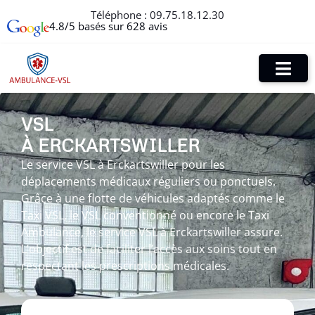
Téléphone :
09.75.18.12.30
4.8/5 basés sur 628 avis
VSL
À ERCKARTSWILLER
Le service VSL à Erckartswiller pour les
déplacements médicaux réguliers ou ponctuels.
Grâce à une flotte de véhicules adaptés comme le
Taxi VSL, le VSL conventionné ou encore le Taxi
Ambulance, le service VSL à Erckartswiller assure.
L’objectif est de faciliter l’accès aux soins tout en
respectant les prescriptions médicales.