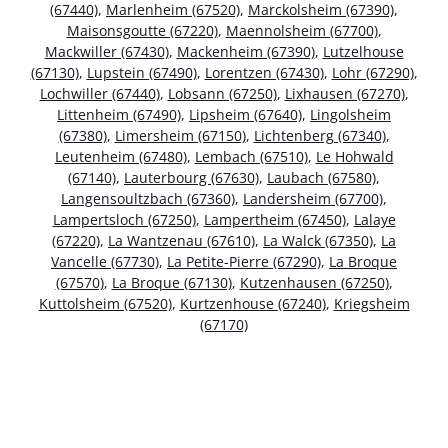
(67440)
,
Marlenheim (67520)
,
Marckolsheim (67390)
,
Maisonsgoutte (67220)
,
Maennolsheim (67700)
,
Mackwiller (67430)
,
Mackenheim (67390)
,
Lutzelhouse
(67130)
,
Lupstein (67490)
,
Lorentzen (67430)
,
Lohr (67290)
,
Lochwiller (67440)
,
Lobsann (67250)
,
Lixhausen (67270)
,
Littenheim (67490)
,
Lipsheim (67640)
,
Lingolsheim
(67380)
,
Limersheim (67150)
,
Lichtenberg (67340)
,
Leutenheim (67480)
,
Lembach (67510)
,
Le Hohwald
(67140)
,
Lauterbourg (67630)
,
Laubach (67580)
,
Langensoultzbach (67360)
,
Landersheim (67700)
,
Lampertsloch (67250)
,
Lampertheim (67450)
,
Lalaye
(67220)
,
La Wantzenau (67610)
,
La Walck (67350)
,
La
Vancelle (67730)
,
La Petite-Pierre (67290)
,
La Broque
(67570)
,
La Broque (67130)
,
Kutzenhausen (67250)
,
Kuttolsheim (67520)
,
Kurtzenhouse (67240)
,
Kriegsheim
(67170)