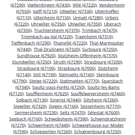
(67290)
,
Vœllerdingen (67430)
,
Villé (67220)
,
Vendenheim
(67550)
,
Valff (67210)
,
Uttwiller (67330)
,
Uttenhoffen
(67110)
,
Uttenheim (67150)
,
Urmatt (67280)
,
Urbeis
(67220)
,
Uhrwiller (67350)
,
Uhlwiller (67350)
,
Uberach
(67350)
,
Truchtersheim (67370)
,
Trimbach (67470)
,
Triembach-au-Val (67220)
,
Traenheim (67310)
,
Tieffenbach (67290)
,
Thanvillé (67220)
,
Thal-Marmoutier
(67440)
,
Thal-Drulingen (67320)
,
Surbourg (67250)
,
Sundhouse (67920)
,
Stutzheim-Offenheim (67370)
,
Stundwiller (67250)
,
Struth (67290)
,
Strasbourg (67200)
,
Strasbourg (67100)
,
Strasbourg (67000)
,
Stotzheim
(67140)
,
Still (67190)
,
Steinseltz (67160)
,
Steinbourg
(67790)
,
Steige (67220)
,
Stattmatten (67770)
,
Sparsbach
(67340)
,
Soultz-sous-Forêts (67250)
,
Soultz-les-Bains
(67120)
,
Soufflenheim (67620)
,
Souffelweyersheim (67460)
,
Solbach (67130)
,
Singrist (67440)
,
Siltzheim (67260)
,
Siewiller (67320)
,
Siegen (67160)
,
Sessenheim (67770)
,
Sermersheim (67230)
,
Seltz (67470)
,
Sélestat (67600)
,
Seebach (67160)
,
Schwobsheim (67390)
,
Schwindratzheim
(67270)
,
Schwenheim (67440)
,
Schweighouse-sur-Moder
(67590)
,
Schopperten (67260)
,
Schœnenbourg (67250)
,