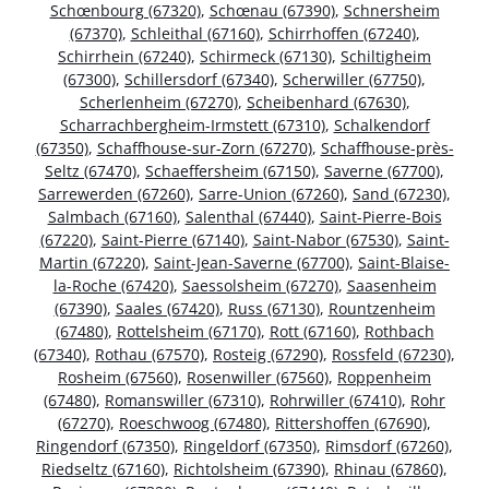
Schœnbourg (67320)
,
Schœnau (67390)
,
Schnersheim
(67370)
,
Schleithal (67160)
,
Schirrhoffen (67240)
,
Schirrhein (67240)
,
Schirmeck (67130)
,
Schiltigheim
(67300)
,
Schillersdorf (67340)
,
Scherwiller (67750)
,
Scherlenheim (67270)
,
Scheibenhard (67630)
,
Scharrachbergheim-Irmstett (67310)
,
Schalkendorf
(67350)
,
Schaffhouse-sur-Zorn (67270)
,
Schaffhouse-près-
Seltz (67470)
,
Schaeffersheim (67150)
,
Saverne (67700)
,
Sarrewerden (67260)
,
Sarre-Union (67260)
,
Sand (67230)
,
Salmbach (67160)
,
Salenthal (67440)
,
Saint-Pierre-Bois
(67220)
,
Saint-Pierre (67140)
,
Saint-Nabor (67530)
,
Saint-
Martin (67220)
,
Saint-Jean-Saverne (67700)
,
Saint-Blaise-
la-Roche (67420)
,
Saessolsheim (67270)
,
Saasenheim
(67390)
,
Saales (67420)
,
Russ (67130)
,
Rountzenheim
(67480)
,
Rottelsheim (67170)
,
Rott (67160)
,
Rothbach
(67340)
,
Rothau (67570)
,
Rosteig (67290)
,
Rossfeld (67230)
,
Rosheim (67560)
,
Rosenwiller (67560)
,
Roppenheim
(67480)
,
Romanswiller (67310)
,
Rohrwiller (67410)
,
Rohr
(67270)
,
Roeschwoog (67480)
,
Rittershoffen (67690)
,
Ringendorf (67350)
,
Ringeldorf (67350)
,
Rimsdorf (67260)
,
Riedseltz (67160)
,
Richtolsheim (67390)
,
Rhinau (67860)
,