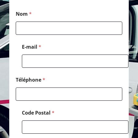
C
Nom
*
o
d
e
*
C
o
E-mail
*
d
e
Téléphone
*
Code Postal
*