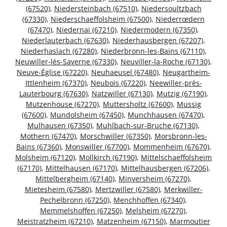
(67520)
,
Niedersteinbach (67510)
,
Niedersoultzbach
(67330)
,
Niederschaeffolsheim (67500)
,
Niederrœdern
(67470)
,
Niedernai (67210)
,
Niedermodern (67350)
,
Niederlauterbach (67630)
,
Niederhausbergen (67207)
,
Niederhaslach (67280)
,
Niederbronn-les-Bains (67110)
,
Neuwiller-lès-Saverne (67330)
,
Neuviller-la-Roche (67130)
,
Neuve-Église (67220)
,
Neuhaeusel (67480)
,
Neugartheim-
Ittlenheim (67370)
,
Neubois (67220)
,
Neewiller-près-
Lauterbourg (67630)
,
Natzwiller (67130)
,
Mutzig (67190)
,
Mutzenhouse (67270)
,
Muttersholtz (67600)
,
Mussig
(67600)
,
Mundolsheim (67450)
,
Munchhausen (67470)
,
Mulhausen (67350)
,
Muhlbach-sur-Bruche (67130)
,
Mothern (67470)
,
Morschwiller (67350)
,
Morsbronn-les-
Bains (67360)
,
Monswiller (67700)
,
Mommenheim (67670)
,
Molsheim (67120)
,
Mollkirch (67190)
,
Mittelschaeffolsheim
(67170)
,
Mittelhausen (67170)
,
Mittelhausbergen (67206)
,
Mittelbergheim (67140)
,
Minversheim (67270)
,
Mietesheim (67580)
,
Mertzwiller (67580)
,
Merkwiller-
Pechelbronn (67250)
,
Menchhoffen (67340)
,
Memmelshoffen (67250)
,
Melsheim (67270)
,
Meistratzheim (67210)
,
Matzenheim (67150)
,
Marmoutier