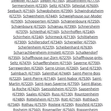
Siewiller (67320)
,
Siegen (67160)
,
Sessenheim (67770)
,
Sermersheim (67230)
,
Seltz (67470)
,
Sélestat (67600)
,
Seebach (67160)
,
Schwobsheim (67390)
,
Schwindratzheim
(67270)
,
Schwenheim (67440)
,
Schweighouse-sur-Moder
(67590)
,
Schopperten (67260)
,
Schœnenbourg (67250)
,
Schœnbourg (67320)
,
Schœnau (67390)
,
Schnersheim
(67370)
,
Schleithal (67160)
,
Schirrhoffen (67240)
,
Schirrhein (67240)
,
Schirmeck (67130)
,
Schiltigheim
(67300)
,
Schillersdorf (67340)
,
Scherwiller (67750)
,
Scherlenheim (67270)
,
Scheibenhard (67630)
,
Scharrachbergheim-Irmstett (67310)
,
Schalkendorf
(67350)
,
Schaffhouse-sur-Zorn (67270)
,
Schaffhouse-près-
Seltz (67470)
,
Schaeffersheim (67150)
,
Saverne (67700)
,
Sarrewerden (67260)
,
Sarre-Union (67260)
,
Sand (67230)
,
Salmbach (67160)
,
Salenthal (67440)
,
Saint-Pierre-Bois
(67220)
,
Saint-Pierre (67140)
,
Saint-Nabor (67530)
,
Saint-
Martin (67220)
,
Saint-Jean-Saverne (67700)
,
Saint-Blaise-
la-Roche (67420)
,
Saessolsheim (67270)
,
Saasenheim
(67390)
,
Saales (67420)
,
Russ (67130)
,
Rountzenheim
(67480)
,
Rottelsheim (67170)
,
Rott (67160)
,
Rothbach
(67340)
,
Rothau (67570)
,
Rosteig (67290)
,
Rossfeld (67230)
,
Rosheim (67560)
,
Rosenwiller (67560)
,
Roppenheim