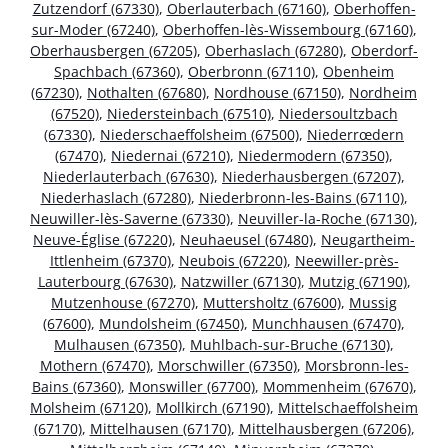
Zutzendorf (67330)
,
Oberlauterbach (67160)
,
Oberhoffen-
sur-Moder (67240)
,
Oberhoffen-lès-Wissembourg (67160)
,
Oberhausbergen (67205)
,
Oberhaslach (67280)
,
Oberdorf-
Spachbach (67360)
,
Oberbronn (67110)
,
Obenheim
(67230)
,
Nothalten (67680)
,
Nordhouse (67150)
,
Nordheim
(67520)
,
Niedersteinbach (67510)
,
Niedersoultzbach
(67330)
,
Niederschaeffolsheim (67500)
,
Niederrœdern
(67470)
,
Niedernai (67210)
,
Niedermodern (67350)
,
Niederlauterbach (67630)
,
Niederhausbergen (67207)
,
Niederhaslach (67280)
,
Niederbronn-les-Bains (67110)
,
Neuwiller-lès-Saverne (67330)
,
Neuviller-la-Roche (67130)
,
Neuve-Église (67220)
,
Neuhaeusel (67480)
,
Neugartheim-
Ittlenheim (67370)
,
Neubois (67220)
,
Neewiller-près-
Lauterbourg (67630)
,
Natzwiller (67130)
,
Mutzig (67190)
,
Mutzenhouse (67270)
,
Muttersholtz (67600)
,
Mussig
(67600)
,
Mundolsheim (67450)
,
Munchhausen (67470)
,
Mulhausen (67350)
,
Muhlbach-sur-Bruche (67130)
,
Mothern (67470)
,
Morschwiller (67350)
,
Morsbronn-les-
Bains (67360)
,
Monswiller (67700)
,
Mommenheim (67670)
,
Molsheim (67120)
,
Mollkirch (67190)
,
Mittelschaeffolsheim
(67170)
,
Mittelhausen (67170)
,
Mittelhausbergen (67206)
,