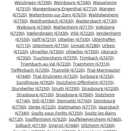
Weislingen (67290)
,
Weinbourg (67340)
,
Wasselonne
(67310)
,
Wangenbourg-Engenthal (67710)
,
Wangen
(67520)
,
Waltenheim-sur-Zorn (67670)
,
Waldolwisheim
(67700)
,
Waldhambach (67430)
,
Waldersbach (67130)
,
Walbourg (67360)
,
Wahlenheim (67170)
,
Volksberg
(67290)
,
Vœllerdingen (67430)
,
Villé (67220)
,
Vendenheim
(67550)
,
Valff (67210)
,
Uttwiller (67330)
,
Uttenhoffen
(67110)
,
Uttenheim (67150)
,
Urmatt (67280)
,
Urbeis
(67220)
,
Uhrwiller (67350)
,
Uhlwiller (67350)
,
Uberach
(67350)
,
Truchtersheim (67370)
,
Trimbach (67470)
,
Triembach-au-Val (67220)
,
Traenheim (67310)
,
Tieffenbach (67290)
,
Thanvillé (67220)
,
Thal-Marmoutier
(67440)
,
Thal-Drulingen (67320)
,
Surbourg (67250)
,
Sundhouse (67920)
,
Stutzheim-Offenheim (67370)
,
Stundwiller (67250)
,
Struth (67290)
,
Strasbourg (67200)
,
Strasbourg (67100)
,
Strasbourg (67000)
,
Stotzheim
(67140)
,
Still (67190)
,
Steinseltz (67160)
,
Steinbourg
(67790)
,
Steige (67220)
,
Stattmatten (67770)
,
Sparsbach
(67340)
,
Soultz-sous-Forêts (67250)
,
Soultz-les-Bains
(67120)
,
Soufflenheim (67620)
,
Souffelweyersheim (67460)
,
Solbach (67130)
,
Singrist (67440)
,
Siltzheim (67260)
,