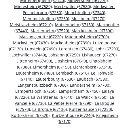
Mittelbergheim (67140)
,
Minversheim (67270)
,
Mietesheim (67580)
,
Mertzwiller (67580)
,
Merkwiller-
Pechelbronn (67250)
,
Menchhoffen (67340)
,
Memmelshoffen (67250)
,
Melsheim (67270)
,
Meistratzheim (67210)
,
Matzenheim (67150)
,
Marmoutier
(67440)
,
Marlenheim (67520)
,
Marckolsheim (67390)
,
Maisonsgoutte (67220)
,
Maennolsheim (67700)
,
Mackwiller (67430)
,
Mackenheim (67390)
,
Lutzelhouse
(67130)
,
Lupstein (67490)
,
Lorentzen (67430)
,
Lohr (67290)
,
Lochwiller (67440)
,
Lobsann (67250)
,
Lixhausen (67270)
,
Littenheim (67490)
,
Lipsheim (67640)
,
Lingolsheim
(67380)
,
Limersheim (67150)
,
Lichtenberg (67340)
,
Leutenheim (67480)
,
Lembach (67510)
,
Le Hohwald
(67140)
,
Lauterbourg (67630)
,
Laubach (67580)
,
Langensoultzbach (67360)
,
Landersheim (67700)
,
Lampertsloch (67250)
,
Lampertheim (67450)
,
Lalaye
(67220)
,
La Wantzenau (67610)
,
La Walck (67350)
,
La
Vancelle (67730)
,
La Petite-Pierre (67290)
,
La Broque
(67570)
,
La Broque (67130)
,
Kutzenhausen (67250)
,
Kuttolsheim (67520)
,
Kurtzenhouse (67240)
,
Kriegsheim
(67170)