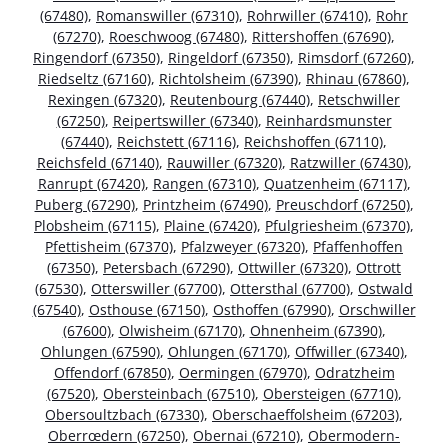
(67480)
,
Romanswiller (67310)
,
Rohrwiller (67410)
,
Rohr
(67270)
,
Roeschwoog (67480)
,
Rittershoffen (67690)
,
Ringendorf (67350)
,
Ringeldorf (67350)
,
Rimsdorf (67260)
,
Riedseltz (67160)
,
Richtolsheim (67390)
,
Rhinau (67860)
,
Rexingen (67320)
,
Reutenbourg (67440)
,
Retschwiller
(67250)
,
Reipertswiller (67340)
,
Reinhardsmunster
(67440)
,
Reichstett (67116)
,
Reichshoffen (67110)
,
Reichsfeld (67140)
,
Rauwiller (67320)
,
Ratzwiller (67430)
,
Ranrupt (67420)
,
Rangen (67310)
,
Quatzenheim (67117)
,
Puberg (67290)
,
Printzheim (67490)
,
Preuschdorf (67250)
,
Plobsheim (67115)
,
Plaine (67420)
,
Pfulgriesheim (67370)
,
Pfettisheim (67370)
,
Pfalzweyer (67320)
,
Pfaffenhoffen
(67350)
,
Petersbach (67290)
,
Ottwiller (67320)
,
Ottrott
(67530)
,
Otterswiller (67700)
,
Ottersthal (67700)
,
Ostwald
(67540)
,
Osthouse (67150)
,
Osthoffen (67990)
,
Orschwiller
(67600)
,
Olwisheim (67170)
,
Ohnenheim (67390)
,
Ohlungen (67590)
,
Ohlungen (67170)
,
Offwiller (67340)
,
Offendorf (67850)
,
Oermingen (67970)
,
Odratzheim
(67520)
,
Obersteinbach (67510)
,
Obersteigen (67710)
,
Obersoultzbach (67330)
,
Oberschaeffolsheim (67203)
,
Oberrœdern (67250)
,
Obernai (67210)
,
Obermodern-