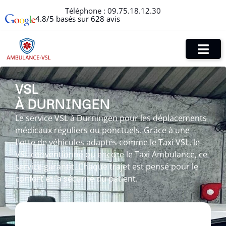
Téléphone :
09.75.18.12.30
4.8/5 basés sur 628 avis
VSL
À DURNINGEN
Le service VSL à Durningen pour les déplacements
médicaux réguliers ou ponctuels. Grâce à une
flotte de véhicules adaptés comme le Taxi VSL, le
VSL conventionné ou encore le Taxi Ambulance, ce
service garantit. Chaque trajet est pensé pour le
confort et la sécurité du patient.