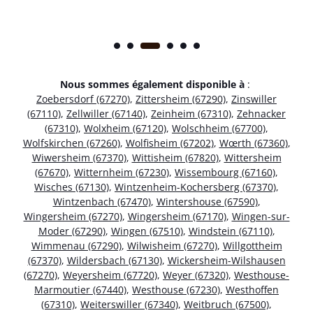
Nous sommes également disponible à
:
Zoebersdorf (67270)
,
Zittersheim (67290)
,
Zinswiller
(67110)
,
Zellwiller (67140)
,
Zeinheim (67310)
,
Zehnacker
(67310)
,
Wolxheim (67120)
,
Wolschheim (67700)
,
Wolfskirchen (67260)
,
Wolfisheim (67202)
,
Wœrth (67360)
,
Wiwersheim (67370)
,
Wittisheim (67820)
,
Wittersheim
(67670)
,
Witternheim (67230)
,
Wissembourg (67160)
,
Wisches (67130)
,
Wintzenheim-Kochersberg (67370)
,
Wintzenbach (67470)
,
Wintershouse (67590)
,
Wingersheim (67270)
,
Wingersheim (67170)
,
Wingen-sur-
Moder (67290)
,
Wingen (67510)
,
Windstein (67110)
,
Wimmenau (67290)
,
Wilwisheim (67270)
,
Willgottheim
(67370)
,
Wildersbach (67130)
,
Wickersheim-Wilshausen
(67270)
,
Weyersheim (67720)
,
Weyer (67320)
,
Westhouse-
Marmoutier (67440)
,
Westhouse (67230)
,
Westhoffen
(67310)
,
Weiterswiller (67340)
,
Weitbruch (67500)
,