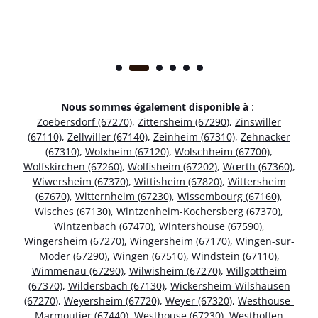
Nous sommes également disponible à
:
Zoebersdorf (67270)
,
Zittersheim (67290)
,
Zinswiller
(67110)
,
Zellwiller (67140)
,
Zeinheim (67310)
,
Zehnacker
(67310)
,
Wolxheim (67120)
,
Wolschheim (67700)
,
Wolfskirchen (67260)
,
Wolfisheim (67202)
,
Wœrth (67360)
,
Wiwersheim (67370)
,
Wittisheim (67820)
,
Wittersheim
(67670)
,
Witternheim (67230)
,
Wissembourg (67160)
,
Wisches (67130)
,
Wintzenheim-Kochersberg (67370)
,
Wintzenbach (67470)
,
Wintershouse (67590)
,
Wingersheim (67270)
,
Wingersheim (67170)
,
Wingen-sur-
Moder (67290)
,
Wingen (67510)
,
Windstein (67110)
,
Wimmenau (67290)
,
Wilwisheim (67270)
,
Willgottheim
(67370)
,
Wildersbach (67130)
,
Wickersheim-Wilshausen
(67270)
,
Weyersheim (67720)
,
Weyer (67320)
,
Westhouse-
Marmoutier (67440)
,
Westhouse (67230)
,
Westhoffen