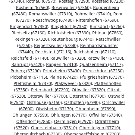
(67340)
,
Rothau (67570)
,
Rosteig (67290)
,
Rossfeld (67230)
,
Rosheim (67560)
,
Rosenwiller (67560)
,
Roppenheim
(67480)
,
Romanswiller (67310)
,
Rohrwiller (67410)
,
Rohr
(67270)
,
Roeschwoog (67480)
,
Rittershoffen (67690)
,
Ringendorf (67350)
,
Ringeldorf (67350)
,
Rimsdorf (67260)
,
Riedseltz (67160)
,
Richtolsheim (67390)
,
Rhinau (67860)
,
Rexingen (67320)
,
Reutenbourg (67440)
,
Retschwiller
(67250)
,
Reipertswiller (67340)
,
Reinhardsmunster
(67440)
,
Reichstett (67116)
,
Reichshoffen (67110)
,
Reichsfeld (67140)
,
Rauwiller (67320)
,
Ratzwiller (67430)
,
Ranrupt (67420)
,
Rangen (67310)
,
Quatzenheim (67117)
,
Puberg (67290)
,
Printzheim (67490)
,
Preuschdorf (67250)
,
Plobsheim (67115)
,
Plaine (67420)
,
Pfulgriesheim (67370)
,
Pfettisheim (67370)
,
Pfalzweyer (67320)
,
Pfaffenhoffen
(67350)
,
Petersbach (67290)
,
Ottwiller (67320)
,
Ottrott
(67530)
,
Otterswiller (67700)
,
Ottersthal (67700)
,
Ostwald
(67540)
,
Osthouse (67150)
,
Osthoffen (67990)
,
Orschwiller
(67600)
,
Olwisheim (67170)
,
Ohnenheim (67390)
,
Ohlungen (67590)
,
Ohlungen (67170)
,
Offwiller (67340)
,
Offendorf (67850)
,
Oermingen (67970)
,
Odratzheim
(67520)
,
Obersteinbach (67510)
,
Obersteigen (67710)
,
Obersoultzbach (67330)
,
Oberschaeffolsheim (67203)
,