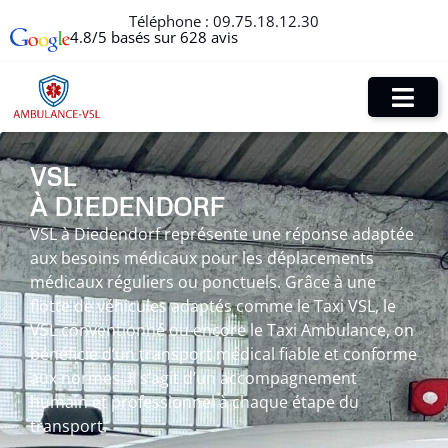
Téléphone :
09.75.18.12.30
4.8/5 basés sur 628 avis
VSL
À DIEDENDORF
VSL à Diedendorf représente une réponse adaptée
aux besoins médicaux pour les déplacements
médicaux réguliers ou ponctuels. Grâce à une
flotte de véhicules adaptés comme le Taxi VSL, le
VSL conventionné ou encore le Taxi Ambulance, on
bénéficie d’un transport médical fiable et conforme
aux normes. Il s’agit d’un accompagnement
humain et professionnel à chaque étape du
transport.