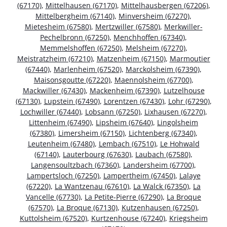
(67170)
,
Mittelhausen (67170)
,
Mittelhausbergen (67206)
,
Mittelbergheim (67140)
,
Minversheim (67270)
,
Mietesheim (67580)
,
Mertzwiller (67580)
,
Merkwiller-
Pechelbronn (67250)
,
Menchhoffen (67340)
,
Memmelshoffen (67250)
,
Melsheim (67270)
,
Meistratzheim (67210)
,
Matzenheim (67150)
,
Marmoutier
(67440)
,
Marlenheim (67520)
,
Marckolsheim (67390)
,
Maisonsgoutte (67220)
,
Maennolsheim (67700)
,
Mackwiller (67430)
,
Mackenheim (67390)
,
Lutzelhouse
(67130)
,
Lupstein (67490)
,
Lorentzen (67430)
,
Lohr (67290)
,
Lochwiller (67440)
,
Lobsann (67250)
,
Lixhausen (67270)
,
Littenheim (67490)
,
Lipsheim (67640)
,
Lingolsheim
(67380)
,
Limersheim (67150)
,
Lichtenberg (67340)
,
Leutenheim (67480)
,
Lembach (67510)
,
Le Hohwald
(67140)
,
Lauterbourg (67630)
,
Laubach (67580)
,
Langensoultzbach (67360)
,
Landersheim (67700)
,
Lampertsloch (67250)
,
Lampertheim (67450)
,
Lalaye
(67220)
,
La Wantzenau (67610)
,
La Walck (67350)
,
La
Vancelle (67730)
,
La Petite-Pierre (67290)
,
La Broque
(67570)
,
La Broque (67130)
,
Kutzenhausen (67250)
,
Kuttolsheim (67520)
,
Kurtzenhouse (67240)
,
Kriegsheim