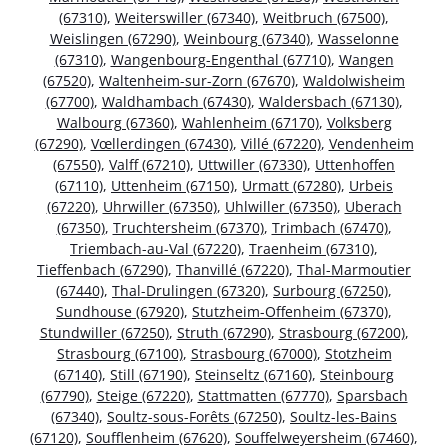
(67310)
,
Weiterswiller (67340)
,
Weitbruch (67500)
,
Weislingen (67290)
,
Weinbourg (67340)
,
Wasselonne
(67310)
,
Wangenbourg-Engenthal (67710)
,
Wangen
(67520)
,
Waltenheim-sur-Zorn (67670)
,
Waldolwisheim
(67700)
,
Waldhambach (67430)
,
Waldersbach (67130)
,
Walbourg (67360)
,
Wahlenheim (67170)
,
Volksberg
(67290)
,
Vœllerdingen (67430)
,
Villé (67220)
,
Vendenheim
(67550)
,
Valff (67210)
,
Uttwiller (67330)
,
Uttenhoffen
(67110)
,
Uttenheim (67150)
,
Urmatt (67280)
,
Urbeis
(67220)
,
Uhrwiller (67350)
,
Uhlwiller (67350)
,
Uberach
(67350)
,
Truchtersheim (67370)
,
Trimbach (67470)
,
Triembach-au-Val (67220)
,
Traenheim (67310)
,
Tieffenbach (67290)
,
Thanvillé (67220)
,
Thal-Marmoutier
(67440)
,
Thal-Drulingen (67320)
,
Surbourg (67250)
,
Sundhouse (67920)
,
Stutzheim-Offenheim (67370)
,
Stundwiller (67250)
,
Struth (67290)
,
Strasbourg (67200)
,
Strasbourg (67100)
,
Strasbourg (67000)
,
Stotzheim
(67140)
,
Still (67190)
,
Steinseltz (67160)
,
Steinbourg
(67790)
,
Steige (67220)
,
Stattmatten (67770)
,
Sparsbach
(67340)
,
Soultz-sous-Forêts (67250)
,
Soultz-les-Bains
(67120)
,
Soufflenheim (67620)
,
Souffelweyersheim (67460)
,