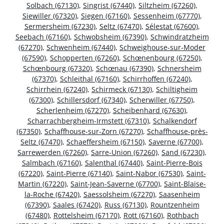
Solbach (67130)
,
Singrist (67440)
,
Siltzheim (67260)
,
Siewiller (67320)
,
Siegen (67160)
,
Sessenheim (67770)
,
Sermersheim (67230)
,
Seltz (67470)
,
Sélestat (67600)
,
Seebach (67160)
,
Schwobsheim (67390)
,
Schwindratzheim
(67270)
,
Schwenheim (67440)
,
Schweighouse-sur-Moder
(67590)
,
Schopperten (67260)
,
Schœnenbourg (67250)
,
Schœnbourg (67320)
,
Schœnau (67390)
,
Schnersheim
(67370)
,
Schleithal (67160)
,
Schirrhoffen (67240)
,
Schirrhein (67240)
,
Schirmeck (67130)
,
Schiltigheim
(67300)
,
Schillersdorf (67340)
,
Scherwiller (67750)
,
Scherlenheim (67270)
,
Scheibenhard (67630)
,
Scharrachbergheim-Irmstett (67310)
,
Schalkendorf
(67350)
,
Schaffhouse-sur-Zorn (67270)
,
Schaffhouse-près-
Seltz (67470)
,
Schaeffersheim (67150)
,
Saverne (67700)
,
Sarrewerden (67260)
,
Sarre-Union (67260)
,
Sand (67230)
,
Salmbach (67160)
,
Salenthal (67440)
,
Saint-Pierre-Bois
(67220)
,
Saint-Pierre (67140)
,
Saint-Nabor (67530)
,
Saint-
Martin (67220)
,
Saint-Jean-Saverne (67700)
,
Saint-Blaise-
la-Roche (67420)
,
Saessolsheim (67270)
,
Saasenheim
(67390)
,
Saales (67420)
,
Russ (67130)
,
Rountzenheim
(67480)
,
Rottelsheim (67170)
,
Rott (67160)
,
Rothbach