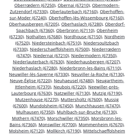
Oberrœdern (67250)
,
Obernai (67210)
,
Obermodern-
Zutzendorf (67330)
,
Oberlauterbach (67160)
,
Oberhoffen-
sur-Moder (67240)
,
Oberhoffen-lès-Wissembourg (67160)
,
Oberhausbergen (67205)
,
Oberhaslach (67280)
,
Oberdorf-
Spachbach (67360)
,
Oberbronn (67110)
,
Obenheim
(67230)
,
Nothalten (67680)
,
Nordhouse (67150)
,
Nordheim
(67520)
,
Niedersteinbach (67510)
,
Niedersoultzbach
(67330)
,
Niederschaeffolsheim (67500)
,
Niederrœdern
(67470)
,
Niedernai (67210)
,
Niedermodern (67350)
,
Niederlauterbach (67630)
,
Niederhausbergen (67207)
,
Niederhaslach (67280)
,
Niederbronn-les-Bains (67110)
,
Neuwiller-lès-Saverne (67330)
,
Neuviller-la-Roche (67130)
,
Neuve-Église (67220)
,
Neuhaeusel (67480)
,
Neugartheim-
Ittlenheim (67370)
,
Neubois (67220)
,
Neewiller-près-
Lauterbourg (67630)
,
Natzwiller (67130)
,
Mutzig (67190)
,
Mutzenhouse (67270)
,
Muttersholtz (67600)
,
Mussig
(67600)
,
Mundolsheim (67450)
,
Munchhausen (67470)
,
Mulhausen (67350)
,
Muhlbach-sur-Bruche (67130)
,
Mothern (67470)
,
Morschwiller (67350)
,
Morsbronn-les-
Bains (67360)
,
Monswiller (67700)
,
Mommenheim (67670)
,
Molsheim (67120)
,
Mollkirch (67190)
,
Mittelschaeffolsheim