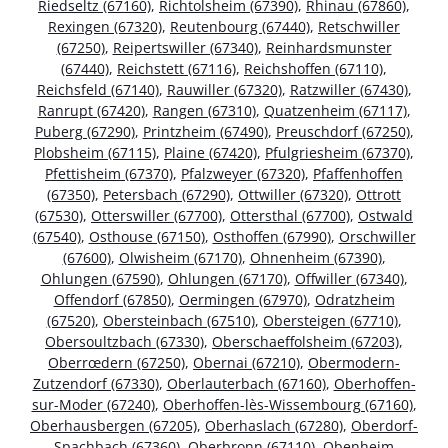
Riedseltz (67160)
,
Richtolsheim (67390)
,
Rhinau (67860)
,
Rexingen (67320)
,
Reutenbourg (67440)
,
Retschwiller
(67250)
,
Reipertswiller (67340)
,
Reinhardsmunster
(67440)
,
Reichstett (67116)
,
Reichshoffen (67110)
,
Reichsfeld (67140)
,
Rauwiller (67320)
,
Ratzwiller (67430)
,
Ranrupt (67420)
,
Rangen (67310)
,
Quatzenheim (67117)
,
Puberg (67290)
,
Printzheim (67490)
,
Preuschdorf (67250)
,
Plobsheim (67115)
,
Plaine (67420)
,
Pfulgriesheim (67370)
,
Pfettisheim (67370)
,
Pfalzweyer (67320)
,
Pfaffenhoffen
(67350)
,
Petersbach (67290)
,
Ottwiller (67320)
,
Ottrott
(67530)
,
Otterswiller (67700)
,
Ottersthal (67700)
,
Ostwald
(67540)
,
Osthouse (67150)
,
Osthoffen (67990)
,
Orschwiller
(67600)
,
Olwisheim (67170)
,
Ohnenheim (67390)
,
Ohlungen (67590)
,
Ohlungen (67170)
,
Offwiller (67340)
,
Offendorf (67850)
,
Oermingen (67970)
,
Odratzheim
(67520)
,
Obersteinbach (67510)
,
Obersteigen (67710)
,
Obersoultzbach (67330)
,
Oberschaeffolsheim (67203)
,
Oberrœdern (67250)
,
Obernai (67210)
,
Obermodern-
Zutzendorf (67330)
,
Oberlauterbach (67160)
,
Oberhoffen-
sur-Moder (67240)
,
Oberhoffen-lès-Wissembourg (67160)
,
Oberhausbergen (67205)
,
Oberhaslach (67280)
,
Oberdorf-
Spachbach (67360)
,
Oberbronn (67110)
,
Obenheim