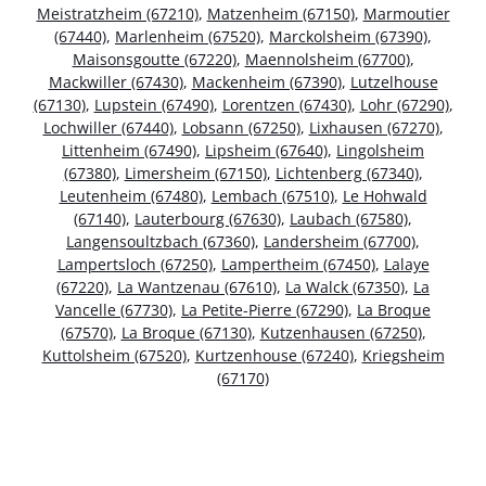
Meistratzheim (67210)
,
Matzenheim (67150)
,
Marmoutier
(67440)
,
Marlenheim (67520)
,
Marckolsheim (67390)
,
Maisonsgoutte (67220)
,
Maennolsheim (67700)
,
Mackwiller (67430)
,
Mackenheim (67390)
,
Lutzelhouse
(67130)
,
Lupstein (67490)
,
Lorentzen (67430)
,
Lohr (67290)
,
Lochwiller (67440)
,
Lobsann (67250)
,
Lixhausen (67270)
,
Littenheim (67490)
,
Lipsheim (67640)
,
Lingolsheim
(67380)
,
Limersheim (67150)
,
Lichtenberg (67340)
,
Leutenheim (67480)
,
Lembach (67510)
,
Le Hohwald
(67140)
,
Lauterbourg (67630)
,
Laubach (67580)
,
Langensoultzbach (67360)
,
Landersheim (67700)
,
Lampertsloch (67250)
,
Lampertheim (67450)
,
Lalaye
(67220)
,
La Wantzenau (67610)
,
La Walck (67350)
,
La
Vancelle (67730)
,
La Petite-Pierre (67290)
,
La Broque
(67570)
,
La Broque (67130)
,
Kutzenhausen (67250)
,
Kuttolsheim (67520)
,
Kurtzenhouse (67240)
,
Kriegsheim
(67170)