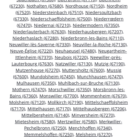
(67230)
,
Nothalten (67680)
,
Nordhouse (67150)
,
Nordheim
(67520)
,
Niedersteinbach (67510)
,
Niedersoultzbach
(67330)
,
Niederschaeffolsheim (67500)
,
Niederrœdern
(67470)
,
Niedernai (67210)
,
Niedermodern (67350)
,
Niederlauterbach (67630)
,
Niederhausbergen (67207)
,
Niederhaslach (67280)
,
Niederbronn-les-Bains (67110)
,
Neuwiller-lès-Saverne (67330)
,
Neuviller-la-Roche (67130)
,
Neuve-Église (67220)
,
Neuhaeusel (67480)
,
Neugartheim-
Ittlenheim (67370)
,
Neubois (67220)
,
Neewiller-près-
Lauterbourg (67630)
,
Natzwiller (67130)
,
Mutzig (67190)
,
Mutzenhouse (67270)
,
Muttersholtz (67600)
,
Mussig
(67600)
,
Mundolsheim (67450)
,
Munchhausen (67470)
,
Mulhausen (67350)
,
Muhlbach-sur-Bruche (67130)
,
Mothern (67470)
,
Morschwiller (67350)
,
Morsbronn-les-
Bains (67360)
,
Monswiller (67700)
,
Mommenheim (67670)
,
Molsheim (67120)
,
Mollkirch (67190)
,
Mittelschaeffolsheim
(67170)
,
Mittelhausen (67170)
,
Mittelhausbergen (67206)
,
Mittelbergheim (67140)
,
Minversheim (67270)
,
Mietesheim (67580)
,
Mertzwiller (67580)
,
Merkwiller-
Pechelbronn (67250)
,
Menchhoffen (67340)
,
Memmelshoffen (67250)
,
Melsheim (67270)
,