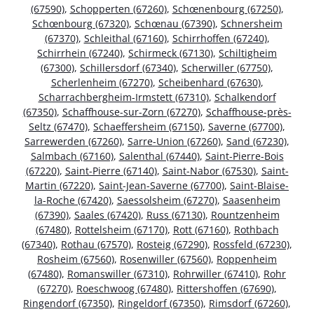
(67590)
,
Schopperten (67260)
,
Schœnenbourg (67250)
,
Schœnbourg (67320)
,
Schœnau (67390)
,
Schnersheim
(67370)
,
Schleithal (67160)
,
Schirrhoffen (67240)
,
Schirrhein (67240)
,
Schirmeck (67130)
,
Schiltigheim
(67300)
,
Schillersdorf (67340)
,
Scherwiller (67750)
,
Scherlenheim (67270)
,
Scheibenhard (67630)
,
Scharrachbergheim-Irmstett (67310)
,
Schalkendorf
(67350)
,
Schaffhouse-sur-Zorn (67270)
,
Schaffhouse-près-
Seltz (67470)
,
Schaeffersheim (67150)
,
Saverne (67700)
,
Sarrewerden (67260)
,
Sarre-Union (67260)
,
Sand (67230)
,
Salmbach (67160)
,
Salenthal (67440)
,
Saint-Pierre-Bois
(67220)
,
Saint-Pierre (67140)
,
Saint-Nabor (67530)
,
Saint-
Martin (67220)
,
Saint-Jean-Saverne (67700)
,
Saint-Blaise-
la-Roche (67420)
,
Saessolsheim (67270)
,
Saasenheim
(67390)
,
Saales (67420)
,
Russ (67130)
,
Rountzenheim
(67480)
,
Rottelsheim (67170)
,
Rott (67160)
,
Rothbach
(67340)
,
Rothau (67570)
,
Rosteig (67290)
,
Rossfeld (67230)
,
Rosheim (67560)
,
Rosenwiller (67560)
,
Roppenheim
(67480)
,
Romanswiller (67310)
,
Rohrwiller (67410)
,
Rohr
(67270)
,
Roeschwoog (67480)
,
Rittershoffen (67690)
,
Ringendorf (67350)
,
Ringeldorf (67350)
,
Rimsdorf (67260)
,