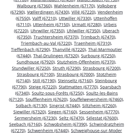
Walbourg (67360)
,
Wahlenheim (67170)
,
Volksberg
(67290)
,
Vœllerdingen (67430)
,
Villé (67220)
,
Vendenheim
(67550)
,
Valff (67210)
,
Uttwiller (67330)
,
Uttenhoffen
(67110)
,
Uttenheim (67150)
,
Urmatt (67280)
,
Urbeis
(67220)
,
Uhrwiller (67350)
,
Uhlwiller (67350)
,
Uberach
(67350)
,
Truchtersheim (67370)
,
Trimbach (67470)
,
Triembach-au-Val (67220)
,
Traenheim (67310)
,
Tieffenbach (67290)
,
Thanvillé (67220)
,
Thal-Marmoutier
(67440)
,
Thal-Drulingen (67320)
,
Surbourg (67250)
,
Sundhouse (67920)
,
Stutzheim-Offenheim (67370)
,
Stundwiller (67250)
,
Struth (67290)
,
Strasbourg (67200)
,
Strasbourg (67100)
,
Strasbourg (67000)
,
Stotzheim
(67140)
,
Still (67190)
,
Steinseltz (67160)
,
Steinbourg
(67790)
,
Steige (67220)
,
Stattmatten (67770)
,
Sparsbach
(67340)
,
Soultz-sous-Forêts (67250)
,
Soultz-les-Bains
(67120)
,
Soufflenheim (67620)
,
Souffelweyersheim (67460)
,
Solbach (67130)
,
Singrist (67440)
,
Siltzheim (67260)
,
Siewiller (67320)
,
Siegen (67160)
,
Sessenheim (67770)
,
Sermersheim (67230)
,
Seltz (67470)
,
Sélestat (67600)
,
Seebach (67160)
,
Schwobsheim (67390)
,
Schwindratzheim
(67270)
,
Schwenheim (67440)
,
Schweighouse-sur-Moder