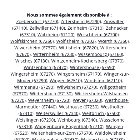
Nous sommes également disponible à
:
Zoebersdorf (67270)
,
Zittersheim (67290)
,
Zinswiller
(67110)
,
Zellwiller (67140)
,
Zeinheim (67310)
,
Zehnacker
(67310)
,
Wolxheim (67120)
,
Wolschheim (67700)
,
Wolfskirchen (67260)
,
Wolfisheim (67202)
,
Wœrth (67360)
,
Wiwersheim (67370)
,
Wittisheim (67820)
,
Wittersheim
(67670)
,
Witternheim (67230)
,
Wissembourg (67160)
,
Wisches (67130)
,
Wintzenheim-Kochersberg (67370)
,
Wintzenbach (67470)
,
Wintershouse (67590)
,
Wingersheim (67270)
,
Wingersheim (67170)
,
Wingen-sur-
Moder (67290)
,
Wingen (67510)
,
Windstein (67110)
,
Wimmenau (67290)
,
Wilwisheim (67270)
,
Willgottheim
(67370)
,
Wildersbach (67130)
,
Wickersheim-Wilshausen
(67270)
,
Weyersheim (67720)
,
Weyer (67320)
,
Westhouse-
Marmoutier (67440)
,
Westhouse (67230)
,
Westhoffen
(67310)
,
Weiterswiller (67340)
,
Weitbruch (67500)
,
Weislingen (67290)
,
Weinbourg (67340)
,
Wasselonne
(67310)
,
Wangenbourg-Engenthal (67710)
,
Wangen
(67520)
,
Waltenheim-sur-Zorn (67670)
,
Waldolwisheim
(67700)
,
Waldhambach (67430)
,
Waldersbach (67130)
,