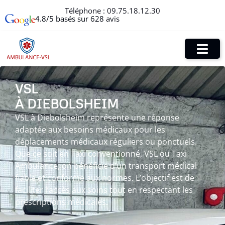
Téléphone :
09.75.18.12.30
4.8/5 basés sur 628 avis
VSL
À DIEBOLSHEIM
VSL à Diebolsheim représente une réponse
adaptée aux besoins médicaux pour les
déplacements médicaux réguliers ou ponctuels.
Que ce soit en Taxi conventionné, VSL ou Taxi
Ambulance, on bénéficie d’un transport médical
fiable et conforme aux normes. L’objectif est de
faciliter l’accès aux soins tout en respectant les
prescriptions médicales.