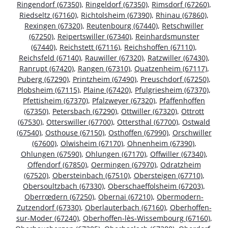
Ringendorf (67350)
,
Ringeldorf (67350)
,
Rimsdorf (67260)
,
Riedseltz (67160)
,
Richtolsheim (67390)
,
Rhinau (67860)
,
Rexingen (67320)
,
Reutenbourg (67440)
,
Retschwiller
(67250)
,
Reipertswiller (67340)
,
Reinhardsmunster
(67440)
,
Reichstett (67116)
,
Reichshoffen (67110)
,
Reichsfeld (67140)
,
Rauwiller (67320)
,
Ratzwiller (67430)
,
Ranrupt (67420)
,
Rangen (67310)
,
Quatzenheim (67117)
,
Puberg (67290)
,
Printzheim (67490)
,
Preuschdorf (67250)
,
Plobsheim (67115)
,
Plaine (67420)
,
Pfulgriesheim (67370)
,
Pfettisheim (67370)
,
Pfalzweyer (67320)
,
Pfaffenhoffen
(67350)
,
Petersbach (67290)
,
Ottwiller (67320)
,
Ottrott
(67530)
,
Otterswiller (67700)
,
Ottersthal (67700)
,
Ostwald
(67540)
,
Osthouse (67150)
,
Osthoffen (67990)
,
Orschwiller
(67600)
,
Olwisheim (67170)
,
Ohnenheim (67390)
,
Ohlungen (67590)
,
Ohlungen (67170)
,
Offwiller (67340)
,
Offendorf (67850)
,
Oermingen (67970)
,
Odratzheim
(67520)
,
Obersteinbach (67510)
,
Obersteigen (67710)
,
Obersoultzbach (67330)
,
Oberschaeffolsheim (67203)
,
Oberrœdern (67250)
,
Obernai (67210)
,
Obermodern-
Zutzendorf (67330)
,
Oberlauterbach (67160)
,
Oberhoffen-
sur-Moder (67240)
,
Oberhoffen-lès-Wissembourg (67160)
,