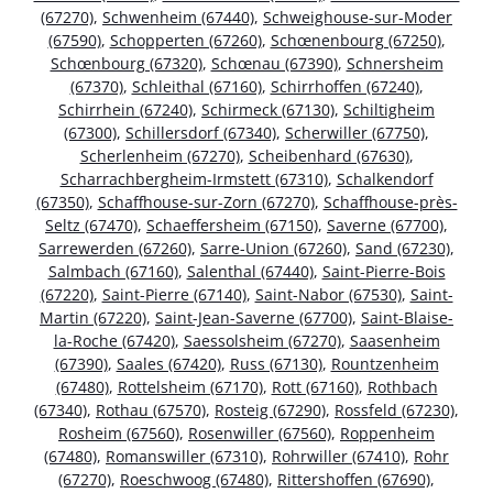
(67270)
,
Schwenheim (67440)
,
Schweighouse-sur-Moder
(67590)
,
Schopperten (67260)
,
Schœnenbourg (67250)
,
Schœnbourg (67320)
,
Schœnau (67390)
,
Schnersheim
(67370)
,
Schleithal (67160)
,
Schirrhoffen (67240)
,
Schirrhein (67240)
,
Schirmeck (67130)
,
Schiltigheim
(67300)
,
Schillersdorf (67340)
,
Scherwiller (67750)
,
Scherlenheim (67270)
,
Scheibenhard (67630)
,
Scharrachbergheim-Irmstett (67310)
,
Schalkendorf
(67350)
,
Schaffhouse-sur-Zorn (67270)
,
Schaffhouse-près-
Seltz (67470)
,
Schaeffersheim (67150)
,
Saverne (67700)
,
Sarrewerden (67260)
,
Sarre-Union (67260)
,
Sand (67230)
,
Salmbach (67160)
,
Salenthal (67440)
,
Saint-Pierre-Bois
(67220)
,
Saint-Pierre (67140)
,
Saint-Nabor (67530)
,
Saint-
Martin (67220)
,
Saint-Jean-Saverne (67700)
,
Saint-Blaise-
la-Roche (67420)
,
Saessolsheim (67270)
,
Saasenheim
(67390)
,
Saales (67420)
,
Russ (67130)
,
Rountzenheim
(67480)
,
Rottelsheim (67170)
,
Rott (67160)
,
Rothbach
(67340)
,
Rothau (67570)
,
Rosteig (67290)
,
Rossfeld (67230)
,
Rosheim (67560)
,
Rosenwiller (67560)
,
Roppenheim
(67480)
,
Romanswiller (67310)
,
Rohrwiller (67410)
,
Rohr
(67270)
,
Roeschwoog (67480)
,
Rittershoffen (67690)
,