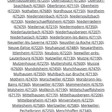
Oberhausbergen (67205)
,
Oberhaslach (67280)
,
Oberdorf-
Spachbach (67360)
,
Oberbronn (67110)
,
Obenheim
(67230)
,
Nothalten (67680)
,
Nordhouse (67150)
,
Nordheim
(67520)
,
Niedersteinbach (67510)
,
Niedersoultzbach
(67330)
,
Niederschaeffolsheim (67500)
,
Niederrœdern
(67470)
,
Niedernai (67210)
,
Niedermodern (67350)
,
Niederlauterbach (67630)
,
Niederhausbergen (67207)
,
Niederhaslach (67280)
,
Niederbronn-les-Bains (67110)
,
Neuwiller-lès-Saverne (67330)
,
Neuviller-la-Roche (67130)
,
Neuve-Église (67220)
,
Neuhaeusel (67480)
,
Neugartheim-
Ittlenheim (67370)
,
Neubois (67220)
,
Neewiller-près-
Lauterbourg (67630)
,
Natzwiller (67130)
,
Mutzig (67190)
,
Mutzenhouse (67270)
,
Muttersholtz (67600)
,
Mussig
(67600)
,
Mundolsheim (67450)
,
Munchhausen (67470)
,
Mulhausen (67350)
,
Muhlbach-sur-Bruche (67130)
,
Mothern (67470)
,
Morschwiller (67350)
,
Morsbronn-les-
Bains (67360)
,
Monswiller (67700)
,
Mommenheim (67670)
,
Molsheim (67120)
,
Mollkirch (67190)
,
Mittelschaeffolsheim
(67170)
,
Mittelhausen (67170)
,
Mittelhausbergen (67206)
,
Mittelbergheim (67140)
,
Minversheim (67270)
,
Mietesheim (67580)
,
Mertzwiller (67580)
,
Merkwiller-
Pechelbronn (67250)
,
Menchhoffen (67340)
,