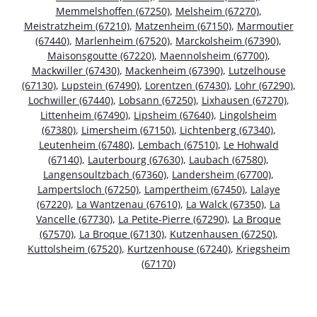
Memmelshoffen (67250)
,
Melsheim (67270)
,
Meistratzheim (67210)
,
Matzenheim (67150)
,
Marmoutier
(67440)
,
Marlenheim (67520)
,
Marckolsheim (67390)
,
Maisonsgoutte (67220)
,
Maennolsheim (67700)
,
Mackwiller (67430)
,
Mackenheim (67390)
,
Lutzelhouse
(67130)
,
Lupstein (67490)
,
Lorentzen (67430)
,
Lohr (67290)
,
Lochwiller (67440)
,
Lobsann (67250)
,
Lixhausen (67270)
,
Littenheim (67490)
,
Lipsheim (67640)
,
Lingolsheim
(67380)
,
Limersheim (67150)
,
Lichtenberg (67340)
,
Leutenheim (67480)
,
Lembach (67510)
,
Le Hohwald
(67140)
,
Lauterbourg (67630)
,
Laubach (67580)
,
Langensoultzbach (67360)
,
Landersheim (67700)
,
Lampertsloch (67250)
,
Lampertheim (67450)
,
Lalaye
(67220)
,
La Wantzenau (67610)
,
La Walck (67350)
,
La
Vancelle (67730)
,
La Petite-Pierre (67290)
,
La Broque
(67570)
,
La Broque (67130)
,
Kutzenhausen (67250)
,
Kuttolsheim (67520)
,
Kurtzenhouse (67240)
,
Kriegsheim
(67170)