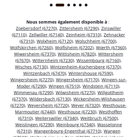
Nous sommes également disponible à
:
Zoebersdorf (67270)
,
Zittersheim (67290)
,
Zinswiller
(67110)
,
Zellwiller (67140)
,
Zeinheim (67310)
,
Zehnacker
(67310)
,
Wolxheim (67120)
,
Wolschheim (67700)
,
Wolfskirchen (67260)
,
Wolfisheim (67202)
,
Wœrth (67360)
,
Wiwersheim (67370)
,
Wittisheim (67820)
,
Wittersheim
(67670)
,
Witternheim (67230)
,
Wissembourg (67160)
,
Wisches (67130)
,
Wintzenheim-Kochersberg (67370)
,
Wintzenbach (67470)
,
Wintershouse (67590)
,
Wingersheim (67270)
,
Wingersheim (67170)
,
Wingen-sur-
Moder (67290)
,
Wingen (67510)
,
Windstein (67110)
,
Wimmenau (67290)
,
Wilwisheim (67270)
,
Willgottheim
(67370)
,
Wildersbach (67130)
,
Wickersheim-Wilshausen
(67270)
,
Weyersheim (67720)
,
Weyer (67320)
,
Westhouse-
Marmoutier (67440)
,
Westhouse (67230)
,
Westhoffen
(67310)
,
Weiterswiller (67340)
,
Weitbruch (67500)
,
Weislingen (67290)
,
Weinbourg (67340)
,
Wasselonne
(67310)
,
Wangenbourg-Engenthal (67710)
,
Wangen