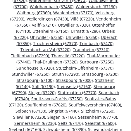
(67520)
,
Waltenheim-sur-Zorn (67670)
,
Waldolwisheim
(67700)
,
Waldhambach (67430)
,
Waldersbach (67130)
,
Walbourg (67360)
,
Wahlenheim (67170)
,
Volksberg
(67290)
,
Vœllerdingen (67430)
,
Villé (67220)
,
Vendenheim
(67550)
,
Valff (67210)
,
Uttwiller (67330)
,
Uttenhoffen
(67110)
,
Uttenheim (67150)
,
Urmatt (67280)
,
Urbeis
(67220)
,
Uhrwiller (67350)
,
Uhlwiller (67350)
,
Uberach
(67350)
,
Truchtersheim (67370)
,
Trimbach (67470)
,
Triembach-au-Val (67220)
,
Traenheim (67310)
,
Tieffenbach (67290)
,
Thanvillé (67220)
,
Thal-Marmoutier
(67440)
,
Thal-Drulingen (67320)
,
Surbourg (67250)
,
Sundhouse (67920)
,
Stutzheim-Offenheim (67370)
,
Stundwiller (67250)
,
Struth (67290)
,
Strasbourg (67200)
,
Strasbourg (67100)
,
Strasbourg (67000)
,
Stotzheim
(67140)
,
Still (67190)
,
Steinseltz (67160)
,
Steinbourg
(67790)
,
Steige (67220)
,
Stattmatten (67770)
,
Sparsbach
(67340)
,
Soultz-sous-Forêts (67250)
,
Soultz-les-Bains
(67120)
,
Soufflenheim (67620)
,
Souffelweyersheim (67460)
,
Solbach (67130)
,
Singrist (67440)
,
Siltzheim (67260)
,
Siewiller (67320)
,
Siegen (67160)
,
Sessenheim (67770)
,
Sermersheim (67230)
,
Seltz (67470)
,
Sélestat (67600)
,
Seebach (67160)
,
Schwobsheim (67390)
,
Schwindratzheim