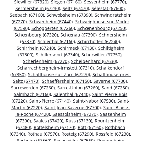
Siewiller (67320)
,
Siegen (67160)
,
Sessenheim (67770)
,
Sermersheim (67230)
,
Seltz (67470)
,
Sélestat (67600)
,
Seebach (67160)
,
Schwobsheim (67390)
,
Schwindratzheim
(67270)
,
Schwenheim (67440)
,
Schweighouse-sur-Moder
(67590)
,
Schopperten (67260)
,
Schœnenbourg (67250)
,
Schœnbourg (67320)
,
Schœnau (67390)
,
Schnersheim
(67370)
,
Schleithal (67160)
,
Schirrhoffen (67240)
,
Schirrhein (67240)
,
Schirmeck (67130)
,
Schiltigheim
(67300)
,
Schillersdorf (67340)
,
Scherwiller (67750)
,
Scherlenheim (67270)
,
Scheibenhard (67630)
,
Scharrachbergheim-Irmstett (67310)
,
Schalkendorf
(67350)
,
Schaffhouse-sur-Zorn (67270)
,
Schaffhouse-près-
Seltz (67470)
,
Schaeffersheim (67150)
,
Saverne (67700)
,
Sarrewerden (67260)
,
Sarre-Union (67260)
,
Sand (67230)
,
Salmbach (67160)
,
Salenthal (67440)
,
Saint-Pierre-Bois
(67220)
,
Saint-Pierre (67140)
,
Saint-Nabor (67530)
,
Saint-
Martin (67220)
,
Saint-Jean-Saverne (67700)
,
Saint-Blaise-
la-Roche (67420)
,
Saessolsheim (67270)
,
Saasenheim
(67390)
,
Saales (67420)
,
Russ (67130)
,
Rountzenheim
(67480)
,
Rottelsheim (67170)
,
Rott (67160)
,
Rothbach
(67340)
,
Rothau (67570)
,
Rosteig (67290)
,
Rossfeld (67230)
,
Rosheim (67560)
,
Rosenwiller (67560)
,
Roppenheim