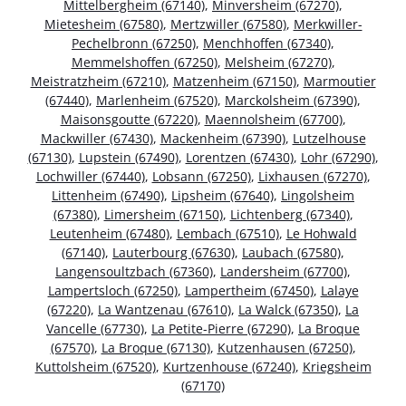
Mittelbergheim (67140)
,
Minversheim (67270)
,
Mietesheim (67580)
,
Mertzwiller (67580)
,
Merkwiller-
Pechelbronn (67250)
,
Menchhoffen (67340)
,
Memmelshoffen (67250)
,
Melsheim (67270)
,
Meistratzheim (67210)
,
Matzenheim (67150)
,
Marmoutier
(67440)
,
Marlenheim (67520)
,
Marckolsheim (67390)
,
Maisonsgoutte (67220)
,
Maennolsheim (67700)
,
Mackwiller (67430)
,
Mackenheim (67390)
,
Lutzelhouse
(67130)
,
Lupstein (67490)
,
Lorentzen (67430)
,
Lohr (67290)
,
Lochwiller (67440)
,
Lobsann (67250)
,
Lixhausen (67270)
,
Littenheim (67490)
,
Lipsheim (67640)
,
Lingolsheim
(67380)
,
Limersheim (67150)
,
Lichtenberg (67340)
,
Leutenheim (67480)
,
Lembach (67510)
,
Le Hohwald
(67140)
,
Lauterbourg (67630)
,
Laubach (67580)
,
Langensoultzbach (67360)
,
Landersheim (67700)
,
Lampertsloch (67250)
,
Lampertheim (67450)
,
Lalaye
(67220)
,
La Wantzenau (67610)
,
La Walck (67350)
,
La
Vancelle (67730)
,
La Petite-Pierre (67290)
,
La Broque
(67570)
,
La Broque (67130)
,
Kutzenhausen (67250)
,
Kuttolsheim (67520)
,
Kurtzenhouse (67240)
,
Kriegsheim
(67170)