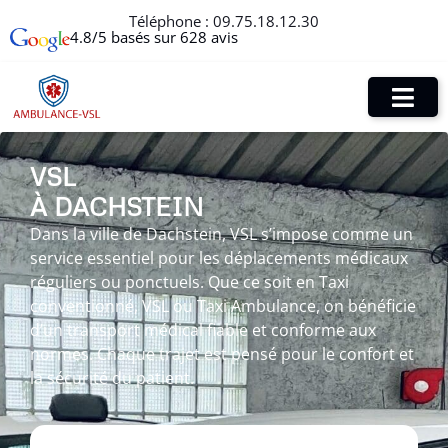
Téléphone :
09.75.18.12.30
4.8/5 basés sur 628 avis
VSL
À DACHSTEIN
Dans la ville de Dachstein, VSL s’impose comme un
service essentiel pour les déplacements médicaux
réguliers ou ponctuels. Que ce soit en Taxi
conventionné, VSL ou Taxi Ambulance, on bénéficie
d’un transport médical fiable et conforme aux
normes. Chaque trajet est pensé pour le confort et
la sécurité du patient.