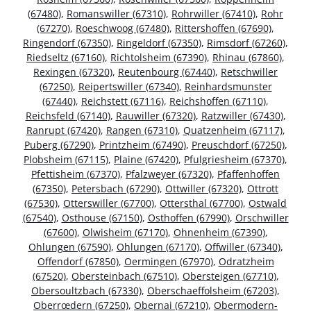
(67480)
,
Romanswiller (67310)
,
Rohrwiller (67410)
,
Rohr
(67270)
,
Roeschwoog (67480)
,
Rittershoffen (67690)
,
Ringendorf (67350)
,
Ringeldorf (67350)
,
Rimsdorf (67260)
,
Riedseltz (67160)
,
Richtolsheim (67390)
,
Rhinau (67860)
,
Rexingen (67320)
,
Reutenbourg (67440)
,
Retschwiller
(67250)
,
Reipertswiller (67340)
,
Reinhardsmunster
(67440)
,
Reichstett (67116)
,
Reichshoffen (67110)
,
Reichsfeld (67140)
,
Rauwiller (67320)
,
Ratzwiller (67430)
,
Ranrupt (67420)
,
Rangen (67310)
,
Quatzenheim (67117)
,
Puberg (67290)
,
Printzheim (67490)
,
Preuschdorf (67250)
,
Plobsheim (67115)
,
Plaine (67420)
,
Pfulgriesheim (67370)
,
Pfettisheim (67370)
,
Pfalzweyer (67320)
,
Pfaffenhoffen
(67350)
,
Petersbach (67290)
,
Ottwiller (67320)
,
Ottrott
(67530)
,
Otterswiller (67700)
,
Ottersthal (67700)
,
Ostwald
(67540)
,
Osthouse (67150)
,
Osthoffen (67990)
,
Orschwiller
(67600)
,
Olwisheim (67170)
,
Ohnenheim (67390)
,
Ohlungen (67590)
,
Ohlungen (67170)
,
Offwiller (67340)
,
Offendorf (67850)
,
Oermingen (67970)
,
Odratzheim
(67520)
,
Obersteinbach (67510)
,
Obersteigen (67710)
,
Obersoultzbach (67330)
,
Oberschaeffolsheim (67203)
,
Oberrœdern (67250)
,
Obernai (67210)
,
Obermodern-