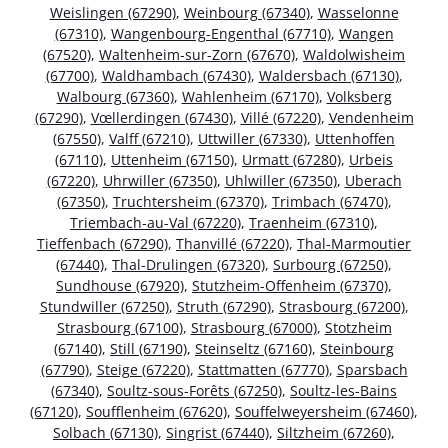
Weislingen (67290)
,
Weinbourg (67340)
,
Wasselonne
(67310)
,
Wangenbourg-Engenthal (67710)
,
Wangen
(67520)
,
Waltenheim-sur-Zorn (67670)
,
Waldolwisheim
(67700)
,
Waldhambach (67430)
,
Waldersbach (67130)
,
Walbourg (67360)
,
Wahlenheim (67170)
,
Volksberg
(67290)
,
Vœllerdingen (67430)
,
Villé (67220)
,
Vendenheim
(67550)
,
Valff (67210)
,
Uttwiller (67330)
,
Uttenhoffen
(67110)
,
Uttenheim (67150)
,
Urmatt (67280)
,
Urbeis
(67220)
,
Uhrwiller (67350)
,
Uhlwiller (67350)
,
Uberach
(67350)
,
Truchtersheim (67370)
,
Trimbach (67470)
,
Triembach-au-Val (67220)
,
Traenheim (67310)
,
Tieffenbach (67290)
,
Thanvillé (67220)
,
Thal-Marmoutier
(67440)
,
Thal-Drulingen (67320)
,
Surbourg (67250)
,
Sundhouse (67920)
,
Stutzheim-Offenheim (67370)
,
Stundwiller (67250)
,
Struth (67290)
,
Strasbourg (67200)
,
Strasbourg (67100)
,
Strasbourg (67000)
,
Stotzheim
(67140)
,
Still (67190)
,
Steinseltz (67160)
,
Steinbourg
(67790)
,
Steige (67220)
,
Stattmatten (67770)
,
Sparsbach
(67340)
,
Soultz-sous-Forêts (67250)
,
Soultz-les-Bains
(67120)
,
Soufflenheim (67620)
,
Souffelweyersheim (67460)
,
Solbach (67130)
,
Singrist (67440)
,
Siltzheim (67260)
,