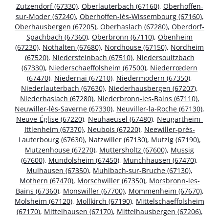
Zutzendorf (67330)
,
Oberlauterbach (67160)
,
Oberhoffen-
sur-Moder (67240)
,
Oberhoffen-lès-Wissembourg (67160)
,
Oberhausbergen (67205)
,
Oberhaslach (67280)
,
Oberdorf-
Spachbach (67360)
,
Oberbronn (67110)
,
Obenheim
(67230)
,
Nothalten (67680)
,
Nordhouse (67150)
,
Nordheim
(67520)
,
Niedersteinbach (67510)
,
Niedersoultzbach
(67330)
,
Niederschaeffolsheim (67500)
,
Niederrœdern
(67470)
,
Niedernai (67210)
,
Niedermodern (67350)
,
Niederlauterbach (67630)
,
Niederhausbergen (67207)
,
Niederhaslach (67280)
,
Niederbronn-les-Bains (67110)
,
Neuwiller-lès-Saverne (67330)
,
Neuviller-la-Roche (67130)
,
Neuve-Église (67220)
,
Neuhaeusel (67480)
,
Neugartheim-
Ittlenheim (67370)
,
Neubois (67220)
,
Neewiller-près-
Lauterbourg (67630)
,
Natzwiller (67130)
,
Mutzig (67190)
,
Mutzenhouse (67270)
,
Muttersholtz (67600)
,
Mussig
(67600)
,
Mundolsheim (67450)
,
Munchhausen (67470)
,
Mulhausen (67350)
,
Muhlbach-sur-Bruche (67130)
,
Mothern (67470)
,
Morschwiller (67350)
,
Morsbronn-les-
Bains (67360)
,
Monswiller (67700)
,
Mommenheim (67670)
,
Molsheim (67120)
,
Mollkirch (67190)
,
Mittelschaeffolsheim
(67170)
,
Mittelhausen (67170)
,
Mittelhausbergen (67206)
,