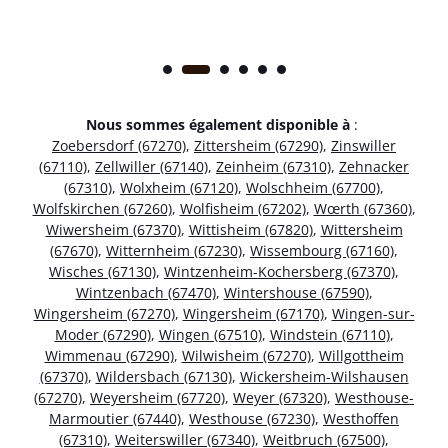
Nous sommes également disponible à
:
Zoebersdorf (67270)
,
Zittersheim (67290)
,
Zinswiller
(67110)
,
Zellwiller (67140)
,
Zeinheim (67310)
,
Zehnacker
(67310)
,
Wolxheim (67120)
,
Wolschheim (67700)
,
Wolfskirchen (67260)
,
Wolfisheim (67202)
,
Wœrth (67360)
,
Wiwersheim (67370)
,
Wittisheim (67820)
,
Wittersheim
(67670)
,
Witternheim (67230)
,
Wissembourg (67160)
,
Wisches (67130)
,
Wintzenheim-Kochersberg (67370)
,
Wintzenbach (67470)
,
Wintershouse (67590)
,
Wingersheim (67270)
,
Wingersheim (67170)
,
Wingen-sur-
Moder (67290)
,
Wingen (67510)
,
Windstein (67110)
,
Wimmenau (67290)
,
Wilwisheim (67270)
,
Willgottheim
(67370)
,
Wildersbach (67130)
,
Wickersheim-Wilshausen
(67270)
,
Weyersheim (67720)
,
Weyer (67320)
,
Westhouse-
Marmoutier (67440)
,
Westhouse (67230)
,
Westhoffen
(67310)
,
Weiterswiller (67340)
,
Weitbruch (67500)
,