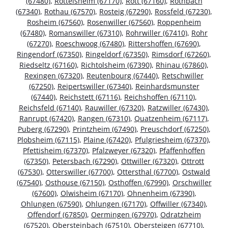
(67480)
,
Rottelsheim (67170)
,
Rott (67160)
,
Rothbach
(67340)
,
Rothau (67570)
,
Rosteig (67290)
,
Rossfeld (67230)
,
Rosheim (67560)
,
Rosenwiller (67560)
,
Roppenheim
(67480)
,
Romanswiller (67310)
,
Rohrwiller (67410)
,
Rohr
(67270)
,
Roeschwoog (67480)
,
Rittershoffen (67690)
,
Ringendorf (67350)
,
Ringeldorf (67350)
,
Rimsdorf (67260)
,
Riedseltz (67160)
,
Richtolsheim (67390)
,
Rhinau (67860)
,
Rexingen (67320)
,
Reutenbourg (67440)
,
Retschwiller
(67250)
,
Reipertswiller (67340)
,
Reinhardsmunster
(67440)
,
Reichstett (67116)
,
Reichshoffen (67110)
,
Reichsfeld (67140)
,
Rauwiller (67320)
,
Ratzwiller (67430)
,
Ranrupt (67420)
,
Rangen (67310)
,
Quatzenheim (67117)
,
Puberg (67290)
,
Printzheim (67490)
,
Preuschdorf (67250)
,
Plobsheim (67115)
,
Plaine (67420)
,
Pfulgriesheim (67370)
,
Pfettisheim (67370)
,
Pfalzweyer (67320)
,
Pfaffenhoffen
(67350)
,
Petersbach (67290)
,
Ottwiller (67320)
,
Ottrott
(67530)
,
Otterswiller (67700)
,
Ottersthal (67700)
,
Ostwald
(67540)
,
Osthouse (67150)
,
Osthoffen (67990)
,
Orschwiller
(67600)
,
Olwisheim (67170)
,
Ohnenheim (67390)
,
Ohlungen (67590)
,
Ohlungen (67170)
,
Offwiller (67340)
,
Offendorf (67850)
,
Oermingen (67970)
,
Odratzheim
(67520)
,
Obersteinbach (67510)
,
Obersteigen (67710)
,