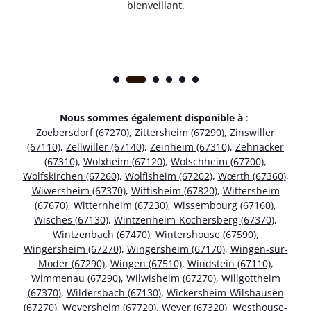
bienveillant.
Nous sommes également disponible à
:
Zoebersdorf (67270)
,
Zittersheim (67290)
,
Zinswiller
(67110)
,
Zellwiller (67140)
,
Zeinheim (67310)
,
Zehnacker
(67310)
,
Wolxheim (67120)
,
Wolschheim (67700)
,
Wolfskirchen (67260)
,
Wolfisheim (67202)
,
Wœrth (67360)
,
Wiwersheim (67370)
,
Wittisheim (67820)
,
Wittersheim
(67670)
,
Witternheim (67230)
,
Wissembourg (67160)
,
Wisches (67130)
,
Wintzenheim-Kochersberg (67370)
,
Wintzenbach (67470)
,
Wintershouse (67590)
,
Wingersheim (67270)
,
Wingersheim (67170)
,
Wingen-sur-
Moder (67290)
,
Wingen (67510)
,
Windstein (67110)
,
Wimmenau (67290)
,
Wilwisheim (67270)
,
Willgottheim
(67370)
,
Wildersbach (67130)
,
Wickersheim-Wilshausen
(67270)
,
Weyersheim (67720)
,
Weyer (67320)
,
Westhouse-