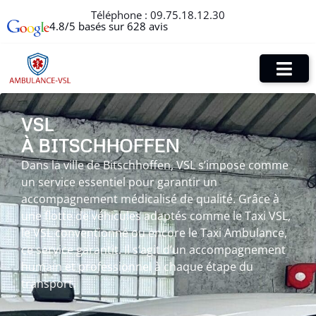
Téléphone :
09.75.18.12.30
4.8/5 basés sur 628 avis
VSL
À BITSCHHOFFEN
Dans la ville de Bitschhoffen, VSL s’impose comme
un service essentiel pour garantir un
accompagnement médicalisé de qualité. Grâce à
une flotte de véhicules adaptés comme le Taxi VSL,
le VSL conventionné ou encore le Taxi Ambulance,
ce service garantit. Il s’agit d’un accompagnement
humain et professionnel à chaque étape du
transport.