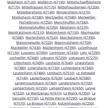
Molsheim (67120)
,
Mollkirch (67190)
,
Mittelschaeffolsheim
(67170)
,
Mittelhausen (67170)
,
Mittelhausbergen (67206)
,
Mittelbergheim (67140)
,
Minversheim (67270)
,
Mietesheim (67580)
,
Mertzwiller (67580)
,
Merkwiller-
Pechelbronn (67250)
,
Menchhoffen (67340)
,
Memmelshoffen (67250)
,
Melsheim (67270)
,
Meistratzheim (67210)
,
Matzenheim (67150)
,
Marmoutier
(67440)
,
Marlenheim (67520)
,
Marckolsheim (67390)
,
Maisonsgoutte (67220)
,
Maennolsheim (67700)
,
Mackwiller (67430)
,
Mackenheim (67390)
,
Lutzelhouse
(67130)
,
Lupstein (67490)
,
Lorentzen (67430)
,
Lohr (67290)
,
Lochwiller (67440)
,
Lobsann (67250)
,
Lixhausen (67270)
,
Littenheim (67490)
,
Lipsheim (67640)
,
Lingolsheim
(67380)
,
Limersheim (67150)
,
Lichtenberg (67340)
,
Leutenheim (67480)
,
Lembach (67510)
,
Le Hohwald
(67140)
,
Lauterbourg (67630)
,
Laubach (67580)
,
Langensoultzbach (67360)
,
Landersheim (67700)
,
Lampertsloch (67250)
,
Lampertheim (67450)
,
Lalaye
(67220)
,
La Wantzenau (67610)
,
La Walck (67350)
,
La
Vancelle (67730)
,
La Petite-Pierre (67290)
,
La Broque
(67570)
,
La Broque (67130)
,
Kutzenhausen (67250)
,