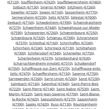
(67120)
,
Soufflenheim (67620)
,
Souffelweyersheim (67460)
,
Solbach (67130)
,
Singrist (67440)
,
Siltzheim (67260)
,
Siewiller (67320)
,
Siegen (67160)
,
Sessenheim (67770)
,
Sermersheim (67230)
,
Seltz (67470)
,
Sélestat (67600)
,
Seebach (67160)
,
Schwobsheim (67390)
,
Schwindratzheim
(67270)
,
Schwenheim (67440)
,
Schweighouse-sur-Moder
(67590)
,
Schopperten (67260)
,
Schœnenbourg (67250)
,
Schœnbourg (67320)
,
Schœnau (67390)
,
Schnersheim
(67370)
,
Schleithal (67160)
,
Schirrhoffen (67240)
,
Schirrhein (67240)
,
Schirmeck (67130)
,
Schiltigheim
(67300)
,
Schillersdorf (67340)
,
Scherwiller (67750)
,
Scherlenheim (67270)
,
Scheibenhard (67630)
,
Scharrachbergheim-Irmstett (67310)
,
Schalkendorf
(67350)
,
Schaffhouse-sur-Zorn (67270)
,
Schaffhouse-près-
Seltz (67470)
,
Schaeffersheim (67150)
,
Saverne (67700)
,
Sarrewerden (67260)
,
Sarre-Union (67260)
,
Sand (67230)
,
Salmbach (67160)
,
Salenthal (67440)
,
Saint-Pierre-Bois
(67220)
,
Saint-Pierre (67140)
,
Saint-Nabor (67530)
,
Saint-
Martin (67220)
,
Saint-Jean-Saverne (67700)
,
Saint-Blaise-
la-Roche (67420)
,
Saessolsheim (67270)
,
Saasenheim
(67390)
,
Saales (67420)
,
Russ (67130)
,
Rountzenheim