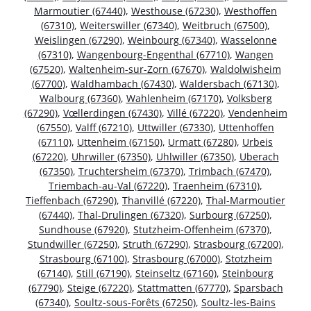
Marmoutier (67440)
,
Westhouse (67230)
,
Westhoffen
(67310)
,
Weiterswiller (67340)
,
Weitbruch (67500)
,
Weislingen (67290)
,
Weinbourg (67340)
,
Wasselonne
(67310)
,
Wangenbourg-Engenthal (67710)
,
Wangen
(67520)
,
Waltenheim-sur-Zorn (67670)
,
Waldolwisheim
(67700)
,
Waldhambach (67430)
,
Waldersbach (67130)
,
Walbourg (67360)
,
Wahlenheim (67170)
,
Volksberg
(67290)
,
Vœllerdingen (67430)
,
Villé (67220)
,
Vendenheim
(67550)
,
Valff (67210)
,
Uttwiller (67330)
,
Uttenhoffen
(67110)
,
Uttenheim (67150)
,
Urmatt (67280)
,
Urbeis
(67220)
,
Uhrwiller (67350)
,
Uhlwiller (67350)
,
Uberach
(67350)
,
Truchtersheim (67370)
,
Trimbach (67470)
,
Triembach-au-Val (67220)
,
Traenheim (67310)
,
Tieffenbach (67290)
,
Thanvillé (67220)
,
Thal-Marmoutier
(67440)
,
Thal-Drulingen (67320)
,
Surbourg (67250)
,
Sundhouse (67920)
,
Stutzheim-Offenheim (67370)
,
Stundwiller (67250)
,
Struth (67290)
,
Strasbourg (67200)
,
Strasbourg (67100)
,
Strasbourg (67000)
,
Stotzheim
(67140)
,
Still (67190)
,
Steinseltz (67160)
,
Steinbourg
(67790)
,
Steige (67220)
,
Stattmatten (67770)
,
Sparsbach
(67340)
,
Soultz-sous-Forêts (67250)
,
Soultz-les-Bains