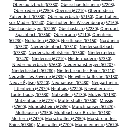
Obersoultzbach (67330)
,
Oberschaeffolsheim (67203)
,
Oberrœdern (67250)
,
Obernai (67210)
,
Obermodern-
Zutzendorf (67330)
,
Oberlauterbach (67160)
,
Oberhoffen-
sur-Moder (67240)
,
Oberhoffen-lès-Wissembourg (67160)
,
Oberhausbergen (67205)
,
Oberhaslach (67280)
,
Oberdorf-
Spachbach (67360)
,
Oberbronn (67110)
,
Obenheim
(67230)
,
Nothalten (67680)
,
Nordhouse (67150)
,
Nordheim
(67520)
,
Niedersteinbach (67510)
,
Niedersoultzbach
(67330)
,
Niederschaeffolsheim (67500)
,
Niederrœdern
(67470)
,
Niedernai (67210)
,
Niedermodern (67350)
,
Niederlauterbach (67630)
,
Niederhausbergen (67207)
,
Niederhaslach (67280)
,
Niederbronn-les-Bains (67110)
,
Neuwiller-lès-Saverne (67330)
,
Neuviller-la-Roche (67130)
,
Neuve-Église (67220)
,
Neuhaeusel (67480)
,
Neugartheim-
Ittlenheim (67370)
,
Neubois (67220)
,
Neewiller-près-
Lauterbourg (67630)
,
Natzwiller (67130)
,
Mutzig (67190)
,
Mutzenhouse (67270)
,
Muttersholtz (67600)
,
Mussig
(67600)
,
Mundolsheim (67450)
,
Munchhausen (67470)
,
Mulhausen (67350)
,
Muhlbach-sur-Bruche (67130)
,
Mothern (67470)
,
Morschwiller (67350)
,
Morsbronn-les-
Bains (67360)
,
Monswiller (67700)
,
Mommenheim (67670)
,