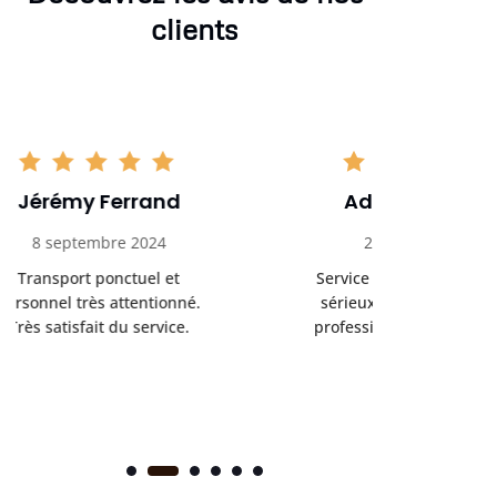
clients
Adrien Bouchet
Maxi
20 octobre 2024
2 nov
Service de transport médical
Ponc
sérieux et fiable. Chauffeur
profess
professionnel et bienveillant.
rendez-
s