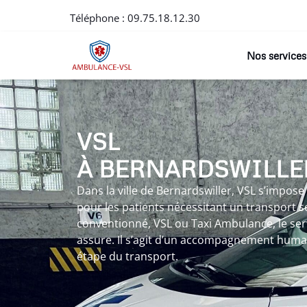
Téléphone :
09.75.18.12.30
Nos services
VSL
À BERNARDSWILLE
Dans la ville de Bernardswiller, VSL s’impos
pour les patients nécessitant un transport sé
conventionné, VSL ou Taxi Ambulance, le ser
assure. Il s’agit d’un accompagnement huma
étape du transport.