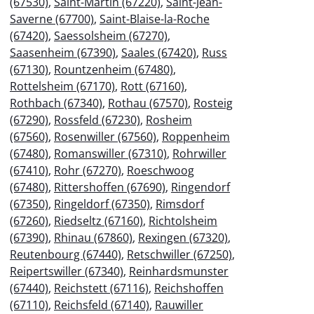
(67530)
,
Saint-Martin (67220)
,
Saint-Jean-
Saverne (67700)
,
Saint-Blaise-la-Roche
(67420)
,
Saessolsheim (67270)
,
Saasenheim (67390)
,
Saales (67420)
,
Russ
(67130)
,
Rountzenheim (67480)
,
Rottelsheim (67170)
,
Rott (67160)
,
Rothbach (67340)
,
Rothau (67570)
,
Rosteig
(67290)
,
Rossfeld (67230)
,
Rosheim
(67560)
,
Rosenwiller (67560)
,
Roppenheim
(67480)
,
Romanswiller (67310)
,
Rohrwiller
(67410)
,
Rohr (67270)
,
Roeschwoog
(67480)
,
Rittershoffen (67690)
,
Ringendorf
(67350)
,
Ringeldorf (67350)
,
Rimsdorf
(67260)
,
Riedseltz (67160)
,
Richtolsheim
(67390)
,
Rhinau (67860)
,
Rexingen (67320)
,
Reutenbourg (67440)
,
Retschwiller (67250)
,
Reipertswiller (67340)
,
Reinhardsmunster
(67440)
,
Reichstett (67116)
,
Reichshoffen
(67110)
,
Reichsfeld (67140)
,
Rauwiller