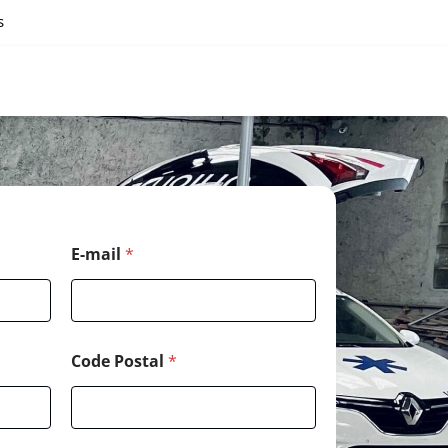
s
E-mail
*
Code Postal
*