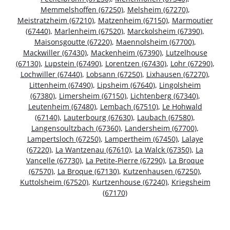
Memmelshoffen (67250)
,
Melsheim (67270)
,
Meistratzheim (67210)
,
Matzenheim (67150)
,
Marmoutier
(67440)
,
Marlenheim (67520)
,
Marckolsheim (67390)
,
Maisonsgoutte (67220)
,
Maennolsheim (67700)
,
Mackwiller (67430)
,
Mackenheim (67390)
,
Lutzelhouse
(67130)
,
Lupstein (67490)
,
Lorentzen (67430)
,
Lohr (67290)
,
Lochwiller (67440)
,
Lobsann (67250)
,
Lixhausen (67270)
,
Littenheim (67490)
,
Lipsheim (67640)
,
Lingolsheim
(67380)
,
Limersheim (67150)
,
Lichtenberg (67340)
,
Leutenheim (67480)
,
Lembach (67510)
,
Le Hohwald
(67140)
,
Lauterbourg (67630)
,
Laubach (67580)
,
Langensoultzbach (67360)
,
Landersheim (67700)
,
Lampertsloch (67250)
,
Lampertheim (67450)
,
Lalaye
(67220)
,
La Wantzenau (67610)
,
La Walck (67350)
,
La
Vancelle (67730)
,
La Petite-Pierre (67290)
,
La Broque
(67570)
,
La Broque (67130)
,
Kutzenhausen (67250)
,
Kuttolsheim (67520)
,
Kurtzenhouse (67240)
,
Kriegsheim
(67170)