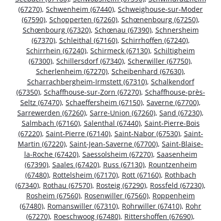
(67270)
,
Schwenheim (67440)
,
Schweighouse-sur-Moder
(67590)
,
Schopperten (67260)
,
Schœnenbourg (67250)
,
Schœnbourg (67320)
,
Schœnau (67390)
,
Schnersheim
(67370)
,
Schleithal (67160)
,
Schirrhoffen (67240)
,
Schirrhein (67240)
,
Schirmeck (67130)
,
Schiltigheim
(67300)
,
Schillersdorf (67340)
,
Scherwiller (67750)
,
Scherlenheim (67270)
,
Scheibenhard (67630)
,
Scharrachbergheim-Irmstett (67310)
,
Schalkendorf
(67350)
,
Schaffhouse-sur-Zorn (67270)
,
Schaffhouse-près-
Seltz (67470)
,
Schaeffersheim (67150)
,
Saverne (67700)
,
Sarrewerden (67260)
,
Sarre-Union (67260)
,
Sand (67230)
,
Salmbach (67160)
,
Salenthal (67440)
,
Saint-Pierre-Bois
(67220)
,
Saint-Pierre (67140)
,
Saint-Nabor (67530)
,
Saint-
Martin (67220)
,
Saint-Jean-Saverne (67700)
,
Saint-Blaise-
la-Roche (67420)
,
Saessolsheim (67270)
,
Saasenheim
(67390)
,
Saales (67420)
,
Russ (67130)
,
Rountzenheim
(67480)
,
Rottelsheim (67170)
,
Rott (67160)
,
Rothbach
(67340)
,
Rothau (67570)
,
Rosteig (67290)
,
Rossfeld (67230)
,
Rosheim (67560)
,
Rosenwiller (67560)
,
Roppenheim
(67480)
,
Romanswiller (67310)
,
Rohrwiller (67410)
,
Rohr
(67270)
,
Roeschwoog (67480)
,
Rittershoffen (67690)
,