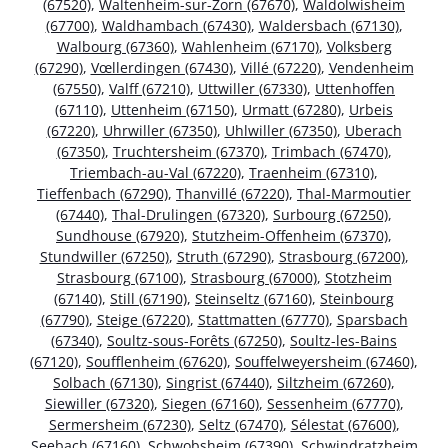
(67520)
,
Waltenheim-sur-Zorn (67670)
,
Waldolwisheim
(67700)
,
Waldhambach (67430)
,
Waldersbach (67130)
,
Walbourg (67360)
,
Wahlenheim (67170)
,
Volksberg
(67290)
,
Vœllerdingen (67430)
,
Villé (67220)
,
Vendenheim
(67550)
,
Valff (67210)
,
Uttwiller (67330)
,
Uttenhoffen
(67110)
,
Uttenheim (67150)
,
Urmatt (67280)
,
Urbeis
(67220)
,
Uhrwiller (67350)
,
Uhlwiller (67350)
,
Uberach
(67350)
,
Truchtersheim (67370)
,
Trimbach (67470)
,
Triembach-au-Val (67220)
,
Traenheim (67310)
,
Tieffenbach (67290)
,
Thanvillé (67220)
,
Thal-Marmoutier
(67440)
,
Thal-Drulingen (67320)
,
Surbourg (67250)
,
Sundhouse (67920)
,
Stutzheim-Offenheim (67370)
,
Stundwiller (67250)
,
Struth (67290)
,
Strasbourg (67200)
,
Strasbourg (67100)
,
Strasbourg (67000)
,
Stotzheim
(67140)
,
Still (67190)
,
Steinseltz (67160)
,
Steinbourg
(67790)
,
Steige (67220)
,
Stattmatten (67770)
,
Sparsbach
(67340)
,
Soultz-sous-Forêts (67250)
,
Soultz-les-Bains
(67120)
,
Soufflenheim (67620)
,
Souffelweyersheim (67460)
,
Solbach (67130)
,
Singrist (67440)
,
Siltzheim (67260)
,
Siewiller (67320)
,
Siegen (67160)
,
Sessenheim (67770)
,
Sermersheim (67230)
,
Seltz (67470)
,
Sélestat (67600)
,
Seebach (67160)
,
Schwobsheim (67390)
,
Schwindratzheim