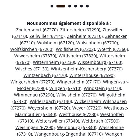
Nous sommes également disponible à
:
Zoebersdorf (67270)
,
Zittersheim (67290)
,
Zinswiller
(67110)
,
Zellwiller (67140)
,
Zeinheim (67310)
,
Zehnacker
(67310)
,
Wolxheim (67120)
,
Wolschheim (67700)
,
Wolfskirchen (67260)
,
Wolfisheim (67202)
,
Wœrth (67360)
,
Wiwersheim (67370)
,
Wittisheim (67820)
,
Wittersheim
(67670)
,
Witternheim (67230)
,
Wissembourg (67160)
,
Wisches (67130)
,
Wintzenheim-Kochersberg (67370)
,
Wintzenbach (67470)
,
Wintershouse (67590)
,
Wingersheim (67270)
,
Wingersheim (67170)
,
Wingen-sur-
Moder (67290)
,
Wingen (67510)
,
Windstein (67110)
,
Wimmenau (67290)
,
Wilwisheim (67270)
,
Willgottheim
(67370)
,
Wildersbach (67130)
,
Wickersheim-Wilshausen
(67270)
,
Weyersheim (67720)
,
Weyer (67320)
,
Westhouse-
Marmoutier (67440)
,
Westhouse (67230)
,
Westhoffen
(67310)
,
Weiterswiller (67340)
,
Weitbruch (67500)
,
Weislingen (67290)
,
Weinbourg (67340)
,
Wasselonne
(67310)
,
Wangenbourg-Engenthal (67710)
,
Wangen