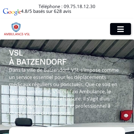
Téléphone :
09.75.18.12.30
4.8/5 basés sur 628 avis
VSL
À BATZENDORF
Dans la ville de Batzendorf, VSL s’impose comme
un service essentiel pour les déplacements
médicaux réguliers ou ponctuels. Que ce soit en
Taxi conventionné, VSL ou Taxi Ambulance, le
service VSL à Batzendorf assure. Il s’agit d’un
accompagnement humain et professionnel à
chaque étape du transport.