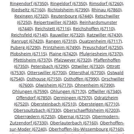
Ringendorf (67350)
,
Ringeldorf (67350)
,
Rimsdorf (67260)
,
Riedseltz (67160)
,
Richtolsheim (67390)
,
Rhinau (67860)
,
Rexingen (67320)
,
Reutenbourg (67440)
,
Retschwiller
(67250)
,
Reipertswiller (67340)
,
Reinhardsmunster
(67440)
,
Reichstett (67116)
,
Reichshoffen (67110)
,
Reichsfeld (67140)
,
Rauwiller (67320)
,
Ratzwiller (67430)
,
Ranrupt (67420)
,
Rangen (67310)
,
Quatzenheim (67117)
,
Puberg (67290)
,
Printzheim (67490)
,
Preuschdorf (67250)
,
Plobsheim (67115)
,
Plaine (67420)
,
Pfulgriesheim (67370)
,
Pfettisheim (67370)
,
Pfalzweyer (67320)
,
Pfaffenhoffen
(67350)
,
Petersbach (67290)
,
Ottwiller (67320)
,
Ottrott
(67530)
,
Otterswiller (67700)
,
Ottersthal (67700)
,
Ostwald
(67540)
,
Osthouse (67150)
,
Osthoffen (67990)
,
Orschwiller
(67600)
,
Olwisheim (67170)
,
Ohnenheim (67390)
,
Ohlungen (67590)
,
Ohlungen (67170)
,
Offwiller (67340)
,
Offendorf (67850)
,
Oermingen (67970)
,
Odratzheim
(67520)
,
Obersteinbach (67510)
,
Obersteigen (67710)
,
Obersoultzbach (67330)
,
Oberschaeffolsheim (67203)
,
Oberrœdern (67250)
,
Obernai (67210)
,
Obermodern-
Zutzendorf (67330)
,
Oberlauterbach (67160)
,
Oberhoffen-
sur-Moder (67240)
,
Oberhoffen-lès-Wissembourg (67160)
,