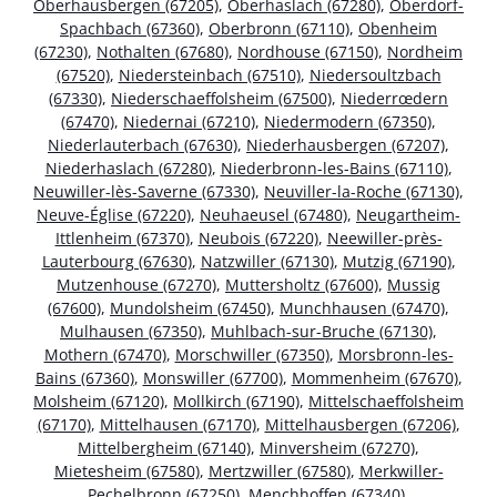
Oberhausbergen (67205)
,
Oberhaslach (67280)
,
Oberdorf-
Spachbach (67360)
,
Oberbronn (67110)
,
Obenheim
(67230)
,
Nothalten (67680)
,
Nordhouse (67150)
,
Nordheim
(67520)
,
Niedersteinbach (67510)
,
Niedersoultzbach
(67330)
,
Niederschaeffolsheim (67500)
,
Niederrœdern
(67470)
,
Niedernai (67210)
,
Niedermodern (67350)
,
Niederlauterbach (67630)
,
Niederhausbergen (67207)
,
Niederhaslach (67280)
,
Niederbronn-les-Bains (67110)
,
Neuwiller-lès-Saverne (67330)
,
Neuviller-la-Roche (67130)
,
Neuve-Église (67220)
,
Neuhaeusel (67480)
,
Neugartheim-
Ittlenheim (67370)
,
Neubois (67220)
,
Neewiller-près-
Lauterbourg (67630)
,
Natzwiller (67130)
,
Mutzig (67190)
,
Mutzenhouse (67270)
,
Muttersholtz (67600)
,
Mussig
(67600)
,
Mundolsheim (67450)
,
Munchhausen (67470)
,
Mulhausen (67350)
,
Muhlbach-sur-Bruche (67130)
,
Mothern (67470)
,
Morschwiller (67350)
,
Morsbronn-les-
Bains (67360)
,
Monswiller (67700)
,
Mommenheim (67670)
,
Molsheim (67120)
,
Mollkirch (67190)
,
Mittelschaeffolsheim
(67170)
,
Mittelhausen (67170)
,
Mittelhausbergen (67206)
,
Mittelbergheim (67140)
,
Minversheim (67270)
,
Mietesheim (67580)
,
Mertzwiller (67580)
,
Merkwiller-
Pechelbronn (67250)
,
Menchhoffen (67340)
,