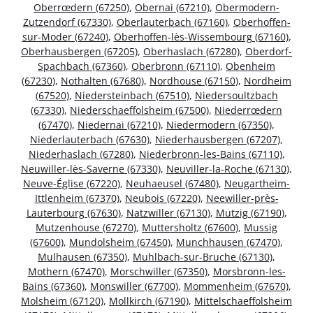
Oberrœdern (67250)
,
Obernai (67210)
,
Obermodern-
Zutzendorf (67330)
,
Oberlauterbach (67160)
,
Oberhoffen-
sur-Moder (67240)
,
Oberhoffen-lès-Wissembourg (67160)
,
Oberhausbergen (67205)
,
Oberhaslach (67280)
,
Oberdorf-
Spachbach (67360)
,
Oberbronn (67110)
,
Obenheim
(67230)
,
Nothalten (67680)
,
Nordhouse (67150)
,
Nordheim
(67520)
,
Niedersteinbach (67510)
,
Niedersoultzbach
(67330)
,
Niederschaeffolsheim (67500)
,
Niederrœdern
(67470)
,
Niedernai (67210)
,
Niedermodern (67350)
,
Niederlauterbach (67630)
,
Niederhausbergen (67207)
,
Niederhaslach (67280)
,
Niederbronn-les-Bains (67110)
,
Neuwiller-lès-Saverne (67330)
,
Neuviller-la-Roche (67130)
,
Neuve-Église (67220)
,
Neuhaeusel (67480)
,
Neugartheim-
Ittlenheim (67370)
,
Neubois (67220)
,
Neewiller-près-
Lauterbourg (67630)
,
Natzwiller (67130)
,
Mutzig (67190)
,
Mutzenhouse (67270)
,
Muttersholtz (67600)
,
Mussig
(67600)
,
Mundolsheim (67450)
,
Munchhausen (67470)
,
Mulhausen (67350)
,
Muhlbach-sur-Bruche (67130)
,
Mothern (67470)
,
Morschwiller (67350)
,
Morsbronn-les-
Bains (67360)
,
Monswiller (67700)
,
Mommenheim (67670)
,
Molsheim (67120)
,
Mollkirch (67190)
,
Mittelschaeffolsheim