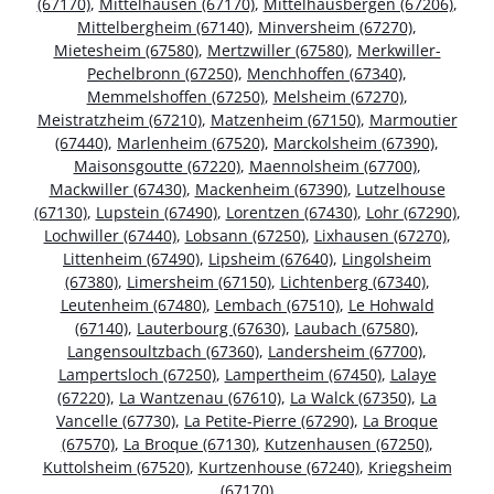
(67170)
,
Mittelhausen (67170)
,
Mittelhausbergen (67206)
,
Mittelbergheim (67140)
,
Minversheim (67270)
,
Mietesheim (67580)
,
Mertzwiller (67580)
,
Merkwiller-
Pechelbronn (67250)
,
Menchhoffen (67340)
,
Memmelshoffen (67250)
,
Melsheim (67270)
,
Meistratzheim (67210)
,
Matzenheim (67150)
,
Marmoutier
(67440)
,
Marlenheim (67520)
,
Marckolsheim (67390)
,
Maisonsgoutte (67220)
,
Maennolsheim (67700)
,
Mackwiller (67430)
,
Mackenheim (67390)
,
Lutzelhouse
(67130)
,
Lupstein (67490)
,
Lorentzen (67430)
,
Lohr (67290)
,
Lochwiller (67440)
,
Lobsann (67250)
,
Lixhausen (67270)
,
Littenheim (67490)
,
Lipsheim (67640)
,
Lingolsheim
(67380)
,
Limersheim (67150)
,
Lichtenberg (67340)
,
Leutenheim (67480)
,
Lembach (67510)
,
Le Hohwald
(67140)
,
Lauterbourg (67630)
,
Laubach (67580)
,
Langensoultzbach (67360)
,
Landersheim (67700)
,
Lampertsloch (67250)
,
Lampertheim (67450)
,
Lalaye
(67220)
,
La Wantzenau (67610)
,
La Walck (67350)
,
La
Vancelle (67730)
,
La Petite-Pierre (67290)
,
La Broque
(67570)
,
La Broque (67130)
,
Kutzenhausen (67250)
,
Kuttolsheim (67520)
,
Kurtzenhouse (67240)
,
Kriegsheim
(67170)