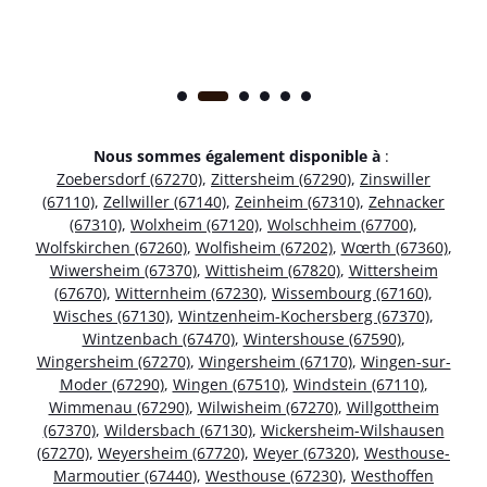
Nous sommes également disponible à
:
Zoebersdorf (67270)
,
Zittersheim (67290)
,
Zinswiller
(67110)
,
Zellwiller (67140)
,
Zeinheim (67310)
,
Zehnacker
(67310)
,
Wolxheim (67120)
,
Wolschheim (67700)
,
Wolfskirchen (67260)
,
Wolfisheim (67202)
,
Wœrth (67360)
,
Wiwersheim (67370)
,
Wittisheim (67820)
,
Wittersheim
(67670)
,
Witternheim (67230)
,
Wissembourg (67160)
,
Wisches (67130)
,
Wintzenheim-Kochersberg (67370)
,
Wintzenbach (67470)
,
Wintershouse (67590)
,
Wingersheim (67270)
,
Wingersheim (67170)
,
Wingen-sur-
Moder (67290)
,
Wingen (67510)
,
Windstein (67110)
,
Wimmenau (67290)
,
Wilwisheim (67270)
,
Willgottheim
(67370)
,
Wildersbach (67130)
,
Wickersheim-Wilshausen
(67270)
,
Weyersheim (67720)
,
Weyer (67320)
,
Westhouse-
Marmoutier (67440)
,
Westhouse (67230)
,
Westhoffen