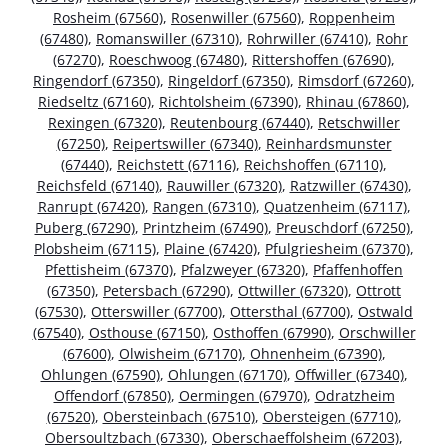
Rosheim (67560)
,
Rosenwiller (67560)
,
Roppenheim
(67480)
,
Romanswiller (67310)
,
Rohrwiller (67410)
,
Rohr
(67270)
,
Roeschwoog (67480)
,
Rittershoffen (67690)
,
Ringendorf (67350)
,
Ringeldorf (67350)
,
Rimsdorf (67260)
,
Riedseltz (67160)
,
Richtolsheim (67390)
,
Rhinau (67860)
,
Rexingen (67320)
,
Reutenbourg (67440)
,
Retschwiller
(67250)
,
Reipertswiller (67340)
,
Reinhardsmunster
(67440)
,
Reichstett (67116)
,
Reichshoffen (67110)
,
Reichsfeld (67140)
,
Rauwiller (67320)
,
Ratzwiller (67430)
,
Ranrupt (67420)
,
Rangen (67310)
,
Quatzenheim (67117)
,
Puberg (67290)
,
Printzheim (67490)
,
Preuschdorf (67250)
,
Plobsheim (67115)
,
Plaine (67420)
,
Pfulgriesheim (67370)
,
Pfettisheim (67370)
,
Pfalzweyer (67320)
,
Pfaffenhoffen
(67350)
,
Petersbach (67290)
,
Ottwiller (67320)
,
Ottrott
(67530)
,
Otterswiller (67700)
,
Ottersthal (67700)
,
Ostwald
(67540)
,
Osthouse (67150)
,
Osthoffen (67990)
,
Orschwiller
(67600)
,
Olwisheim (67170)
,
Ohnenheim (67390)
,
Ohlungen (67590)
,
Ohlungen (67170)
,
Offwiller (67340)
,
Offendorf (67850)
,
Oermingen (67970)
,
Odratzheim
(67520)
,
Obersteinbach (67510)
,
Obersteigen (67710)
,
Obersoultzbach (67330)
,
Oberschaeffolsheim (67203)
,