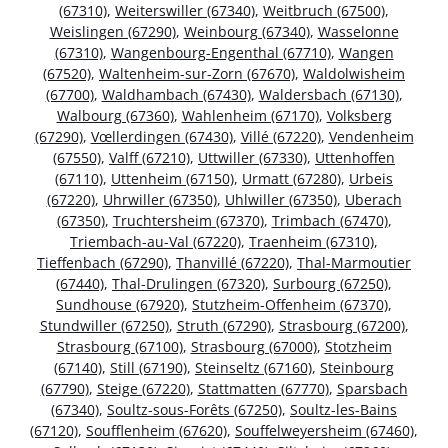
(67310)
,
Weiterswiller (67340)
,
Weitbruch (67500)
,
Weislingen (67290)
,
Weinbourg (67340)
,
Wasselonne
(67310)
,
Wangenbourg-Engenthal (67710)
,
Wangen
(67520)
,
Waltenheim-sur-Zorn (67670)
,
Waldolwisheim
(67700)
,
Waldhambach (67430)
,
Waldersbach (67130)
,
Walbourg (67360)
,
Wahlenheim (67170)
,
Volksberg
(67290)
,
Vœllerdingen (67430)
,
Villé (67220)
,
Vendenheim
(67550)
,
Valff (67210)
,
Uttwiller (67330)
,
Uttenhoffen
(67110)
,
Uttenheim (67150)
,
Urmatt (67280)
,
Urbeis
(67220)
,
Uhrwiller (67350)
,
Uhlwiller (67350)
,
Uberach
(67350)
,
Truchtersheim (67370)
,
Trimbach (67470)
,
Triembach-au-Val (67220)
,
Traenheim (67310)
,
Tieffenbach (67290)
,
Thanvillé (67220)
,
Thal-Marmoutier
(67440)
,
Thal-Drulingen (67320)
,
Surbourg (67250)
,
Sundhouse (67920)
,
Stutzheim-Offenheim (67370)
,
Stundwiller (67250)
,
Struth (67290)
,
Strasbourg (67200)
,
Strasbourg (67100)
,
Strasbourg (67000)
,
Stotzheim
(67140)
,
Still (67190)
,
Steinseltz (67160)
,
Steinbourg
(67790)
,
Steige (67220)
,
Stattmatten (67770)
,
Sparsbach
(67340)
,
Soultz-sous-Forêts (67250)
,
Soultz-les-Bains
(67120)
,
Soufflenheim (67620)
,
Souffelweyersheim (67460)
,