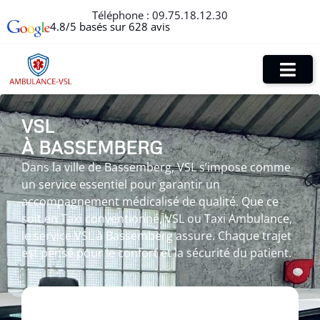
Téléphone :
09.75.18.12.30
4.8/5 basés sur 628 avis
VSL
À BASSEMBERG
Dans la ville de Bassemberg, VSL s’impose comme
un service essentiel pour garantir un
accompagnement médicalisé de qualité. Que ce
soit en Taxi conventionné, VSL ou Taxi Ambulance,
le service VSL à Bassemberg assure. Chaque trajet
est pensé pour le confort et la sécurité du patient.