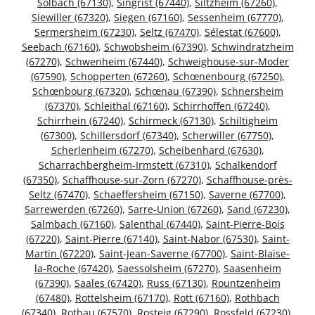
Solbach (67130)
,
Singrist (67440)
,
Siltzheim (67260)
,
Siewiller (67320)
,
Siegen (67160)
,
Sessenheim (67770)
,
Sermersheim (67230)
,
Seltz (67470)
,
Sélestat (67600)
,
Seebach (67160)
,
Schwobsheim (67390)
,
Schwindratzheim
(67270)
,
Schwenheim (67440)
,
Schweighouse-sur-Moder
(67590)
,
Schopperten (67260)
,
Schœnenbourg (67250)
,
Schœnbourg (67320)
,
Schœnau (67390)
,
Schnersheim
(67370)
,
Schleithal (67160)
,
Schirrhoffen (67240)
,
Schirrhein (67240)
,
Schirmeck (67130)
,
Schiltigheim
(67300)
,
Schillersdorf (67340)
,
Scherwiller (67750)
,
Scherlenheim (67270)
,
Scheibenhard (67630)
,
Scharrachbergheim-Irmstett (67310)
,
Schalkendorf
(67350)
,
Schaffhouse-sur-Zorn (67270)
,
Schaffhouse-près-
Seltz (67470)
,
Schaeffersheim (67150)
,
Saverne (67700)
,
Sarrewerden (67260)
,
Sarre-Union (67260)
,
Sand (67230)
,
Salmbach (67160)
,
Salenthal (67440)
,
Saint-Pierre-Bois
(67220)
,
Saint-Pierre (67140)
,
Saint-Nabor (67530)
,
Saint-
Martin (67220)
,
Saint-Jean-Saverne (67700)
,
Saint-Blaise-
la-Roche (67420)
,
Saessolsheim (67270)
,
Saasenheim
(67390)
,
Saales (67420)
,
Russ (67130)
,
Rountzenheim
(67480)
,
Rottelsheim (67170)
,
Rott (67160)
,
Rothbach
(67340)
,
Rothau (67570)
,
Rosteig (67290)
,
Rossfeld (67230)
,