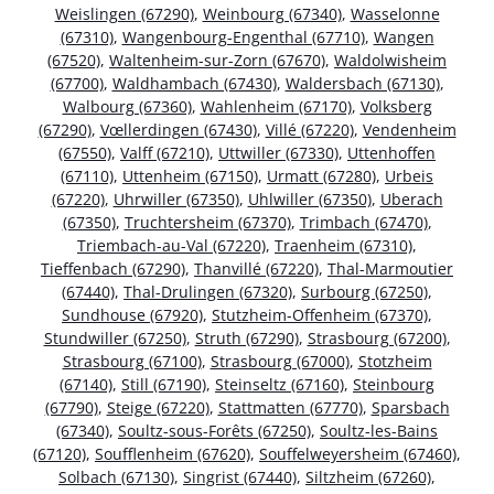
Weislingen (67290)
,
Weinbourg (67340)
,
Wasselonne
(67310)
,
Wangenbourg-Engenthal (67710)
,
Wangen
(67520)
,
Waltenheim-sur-Zorn (67670)
,
Waldolwisheim
(67700)
,
Waldhambach (67430)
,
Waldersbach (67130)
,
Walbourg (67360)
,
Wahlenheim (67170)
,
Volksberg
(67290)
,
Vœllerdingen (67430)
,
Villé (67220)
,
Vendenheim
(67550)
,
Valff (67210)
,
Uttwiller (67330)
,
Uttenhoffen
(67110)
,
Uttenheim (67150)
,
Urmatt (67280)
,
Urbeis
(67220)
,
Uhrwiller (67350)
,
Uhlwiller (67350)
,
Uberach
(67350)
,
Truchtersheim (67370)
,
Trimbach (67470)
,
Triembach-au-Val (67220)
,
Traenheim (67310)
,
Tieffenbach (67290)
,
Thanvillé (67220)
,
Thal-Marmoutier
(67440)
,
Thal-Drulingen (67320)
,
Surbourg (67250)
,
Sundhouse (67920)
,
Stutzheim-Offenheim (67370)
,
Stundwiller (67250)
,
Struth (67290)
,
Strasbourg (67200)
,
Strasbourg (67100)
,
Strasbourg (67000)
,
Stotzheim
(67140)
,
Still (67190)
,
Steinseltz (67160)
,
Steinbourg
(67790)
,
Steige (67220)
,
Stattmatten (67770)
,
Sparsbach
(67340)
,
Soultz-sous-Forêts (67250)
,
Soultz-les-Bains
(67120)
,
Soufflenheim (67620)
,
Souffelweyersheim (67460)
,
Solbach (67130)
,
Singrist (67440)
,
Siltzheim (67260)
,