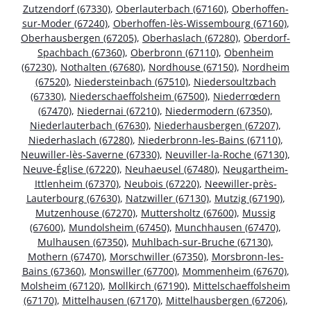
Zutzendorf (67330)
,
Oberlauterbach (67160)
,
Oberhoffen-
sur-Moder (67240)
,
Oberhoffen-lès-Wissembourg (67160)
,
Oberhausbergen (67205)
,
Oberhaslach (67280)
,
Oberdorf-
Spachbach (67360)
,
Oberbronn (67110)
,
Obenheim
(67230)
,
Nothalten (67680)
,
Nordhouse (67150)
,
Nordheim
(67520)
,
Niedersteinbach (67510)
,
Niedersoultzbach
(67330)
,
Niederschaeffolsheim (67500)
,
Niederrœdern
(67470)
,
Niedernai (67210)
,
Niedermodern (67350)
,
Niederlauterbach (67630)
,
Niederhausbergen (67207)
,
Niederhaslach (67280)
,
Niederbronn-les-Bains (67110)
,
Neuwiller-lès-Saverne (67330)
,
Neuviller-la-Roche (67130)
,
Neuve-Église (67220)
,
Neuhaeusel (67480)
,
Neugartheim-
Ittlenheim (67370)
,
Neubois (67220)
,
Neewiller-près-
Lauterbourg (67630)
,
Natzwiller (67130)
,
Mutzig (67190)
,
Mutzenhouse (67270)
,
Muttersholtz (67600)
,
Mussig
(67600)
,
Mundolsheim (67450)
,
Munchhausen (67470)
,
Mulhausen (67350)
,
Muhlbach-sur-Bruche (67130)
,
Mothern (67470)
,
Morschwiller (67350)
,
Morsbronn-les-
Bains (67360)
,
Monswiller (67700)
,
Mommenheim (67670)
,
Molsheim (67120)
,
Mollkirch (67190)
,
Mittelschaeffolsheim
(67170)
,
Mittelhausen (67170)
,
Mittelhausbergen (67206)
,