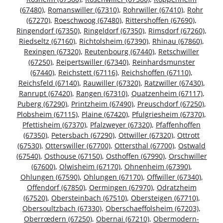
(67480)
,
Romanswiller (67310)
,
Rohrwiller (67410)
,
Rohr
(67270)
,
Roeschwoog (67480)
,
Rittershoffen (67690)
,
Ringendorf (67350)
,
Ringeldorf (67350)
,
Rimsdorf (67260)
,
Riedseltz (67160)
,
Richtolsheim (67390)
,
Rhinau (67860)
,
Rexingen (67320)
,
Reutenbourg (67440)
,
Retschwiller
(67250)
,
Reipertswiller (67340)
,
Reinhardsmunster
(67440)
,
Reichstett (67116)
,
Reichshoffen (67110)
,
Reichsfeld (67140)
,
Rauwiller (67320)
,
Ratzwiller (67430)
,
Ranrupt (67420)
,
Rangen (67310)
,
Quatzenheim (67117)
,
Puberg (67290)
,
Printzheim (67490)
,
Preuschdorf (67250)
,
Plobsheim (67115)
,
Plaine (67420)
,
Pfulgriesheim (67370)
,
Pfettisheim (67370)
,
Pfalzweyer (67320)
,
Pfaffenhoffen
(67350)
,
Petersbach (67290)
,
Ottwiller (67320)
,
Ottrott
(67530)
,
Otterswiller (67700)
,
Ottersthal (67700)
,
Ostwald
(67540)
,
Osthouse (67150)
,
Osthoffen (67990)
,
Orschwiller
(67600)
,
Olwisheim (67170)
,
Ohnenheim (67390)
,
Ohlungen (67590)
,
Ohlungen (67170)
,
Offwiller (67340)
,
Offendorf (67850)
,
Oermingen (67970)
,
Odratzheim
(67520)
,
Obersteinbach (67510)
,
Obersteigen (67710)
,
Obersoultzbach (67330)
,
Oberschaeffolsheim (67203)
,
Oberrœdern (67250)
,
Obernai (67210)
,
Obermodern-