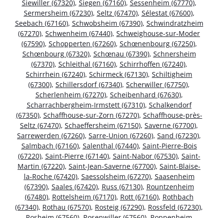
Siewiller (67320)
,
Siegen (67160)
,
Sessenheim (67770)
,
Sermersheim (67230)
,
Seltz (67470)
,
Sélestat (67600)
,
Seebach (67160)
,
Schwobsheim (67390)
,
Schwindratzheim
(67270)
,
Schwenheim (67440)
,
Schweighouse-sur-Moder
(67590)
,
Schopperten (67260)
,
Schœnenbourg (67250)
,
Schœnbourg (67320)
,
Schœnau (67390)
,
Schnersheim
(67370)
,
Schleithal (67160)
,
Schirrhoffen (67240)
,
Schirrhein (67240)
,
Schirmeck (67130)
,
Schiltigheim
(67300)
,
Schillersdorf (67340)
,
Scherwiller (67750)
,
Scherlenheim (67270)
,
Scheibenhard (67630)
,
Scharrachbergheim-Irmstett (67310)
,
Schalkendorf
(67350)
,
Schaffhouse-sur-Zorn (67270)
,
Schaffhouse-près-
Seltz (67470)
,
Schaeffersheim (67150)
,
Saverne (67700)
,
Sarrewerden (67260)
,
Sarre-Union (67260)
,
Sand (67230)
,
Salmbach (67160)
,
Salenthal (67440)
,
Saint-Pierre-Bois
(67220)
,
Saint-Pierre (67140)
,
Saint-Nabor (67530)
,
Saint-
Martin (67220)
,
Saint-Jean-Saverne (67700)
,
Saint-Blaise-
la-Roche (67420)
,
Saessolsheim (67270)
,
Saasenheim
(67390)
,
Saales (67420)
,
Russ (67130)
,
Rountzenheim
(67480)
,
Rottelsheim (67170)
,
Rott (67160)
,
Rothbach
(67340)
,
Rothau (67570)
,
Rosteig (67290)
,
Rossfeld (67230)
,
Rosheim (67560)
,
Rosenwiller (67560)
,
Roppenheim