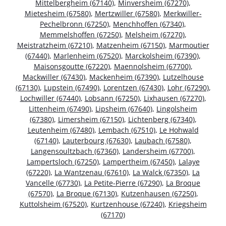
Mittelbergheim (67140)
,
Minversheim (67270)
,
Mietesheim (67580)
,
Mertzwiller (67580)
,
Merkwiller-
Pechelbronn (67250)
,
Menchhoffen (67340)
,
Memmelshoffen (67250)
,
Melsheim (67270)
,
Meistratzheim (67210)
,
Matzenheim (67150)
,
Marmoutier
(67440)
,
Marlenheim (67520)
,
Marckolsheim (67390)
,
Maisonsgoutte (67220)
,
Maennolsheim (67700)
,
Mackwiller (67430)
,
Mackenheim (67390)
,
Lutzelhouse
(67130)
,
Lupstein (67490)
,
Lorentzen (67430)
,
Lohr (67290)
,
Lochwiller (67440)
,
Lobsann (67250)
,
Lixhausen (67270)
,
Littenheim (67490)
,
Lipsheim (67640)
,
Lingolsheim
(67380)
,
Limersheim (67150)
,
Lichtenberg (67340)
,
Leutenheim (67480)
,
Lembach (67510)
,
Le Hohwald
(67140)
,
Lauterbourg (67630)
,
Laubach (67580)
,
Langensoultzbach (67360)
,
Landersheim (67700)
,
Lampertsloch (67250)
,
Lampertheim (67450)
,
Lalaye
(67220)
,
La Wantzenau (67610)
,
La Walck (67350)
,
La
Vancelle (67730)
,
La Petite-Pierre (67290)
,
La Broque
(67570)
,
La Broque (67130)
,
Kutzenhausen (67250)
,
Kuttolsheim (67520)
,
Kurtzenhouse (67240)
,
Kriegsheim
(67170)