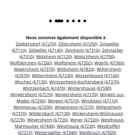
Nous sommes également disponible à
:
Zoebersdorf (67270)
,
Zittersheim (67290)
,
Zinswiller
(67110)
,
Zellwiller (67140)
,
Zeinheim (67310)
,
Zehnacker
(67310)
,
Wolxheim (67120)
,
Wolschheim (67700)
,
Wolfskirchen (67260)
,
Wolfisheim (67202)
,
Wœrth (67360)
,
Wiwersheim (67370)
,
Wittisheim (67820)
,
Wittersheim
(67670)
,
Witternheim (67230)
,
Wissembourg (67160)
,
Wisches (67130)
,
Wintzenheim-Kochersberg (67370)
,
Wintzenbach (67470)
,
Wintershouse (67590)
,
Wingersheim (67270)
,
Wingersheim (67170)
,
Wingen-sur-
Moder (67290)
,
Wingen (67510)
,
Windstein (67110)
,
Wimmenau (67290)
,
Wilwisheim (67270)
,
Willgottheim
(67370)
,
Wildersbach (67130)
,
Wickersheim-Wilshausen
(67270)
,
Weyersheim (67720)
,
Weyer (67320)
,
Westhouse-
Marmoutier (67440)
,
Westhouse (67230)
,
Westhoffen
(67310)
,
Weiterswiller (67340)
,
Weitbruch (67500)
,