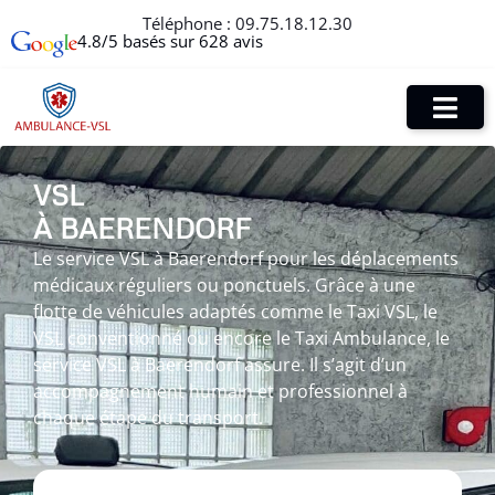
Téléphone :
09.75.18.12.30
4.8/5 basés sur 628 avis
VSL
À BAERENDORF
Le service VSL à Baerendorf pour les déplacements
médicaux réguliers ou ponctuels. Grâce à une
flotte de véhicules adaptés comme le Taxi VSL, le
VSL conventionné ou encore le Taxi Ambulance, le
service VSL à Baerendorf assure. Il s’agit d’un
accompagnement humain et professionnel à
chaque étape du transport.