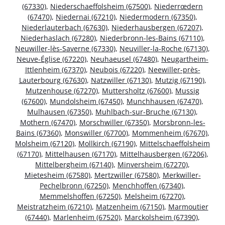
(67330)
,
Niederschaeffolsheim (67500)
,
Niederrœdern
(67470)
,
Niedernai (67210)
,
Niedermodern (67350)
,
Niederlauterbach (67630)
,
Niederhausbergen (67207)
,
Niederhaslach (67280)
,
Niederbronn-les-Bains (67110)
,
Neuwiller-lès-Saverne (67330)
,
Neuviller-la-Roche (67130)
,
Neuve-Église (67220)
,
Neuhaeusel (67480)
,
Neugartheim-
Ittlenheim (67370)
,
Neubois (67220)
,
Neewiller-près-
Lauterbourg (67630)
,
Natzwiller (67130)
,
Mutzig (67190)
,
Mutzenhouse (67270)
,
Muttersholtz (67600)
,
Mussig
(67600)
,
Mundolsheim (67450)
,
Munchhausen (67470)
,
Mulhausen (67350)
,
Muhlbach-sur-Bruche (67130)
,
Mothern (67470)
,
Morschwiller (67350)
,
Morsbronn-les-
Bains (67360)
,
Monswiller (67700)
,
Mommenheim (67670)
,
Molsheim (67120)
,
Mollkirch (67190)
,
Mittelschaeffolsheim
(67170)
,
Mittelhausen (67170)
,
Mittelhausbergen (67206)
,
Mittelbergheim (67140)
,
Minversheim (67270)
,
Mietesheim (67580)
,
Mertzwiller (67580)
,
Merkwiller-
Pechelbronn (67250)
,
Menchhoffen (67340)
,
Memmelshoffen (67250)
,
Melsheim (67270)
,
Meistratzheim (67210)
,
Matzenheim (67150)
,
Marmoutier
(67440)
,
Marlenheim (67520)
,
Marckolsheim (67390)
,