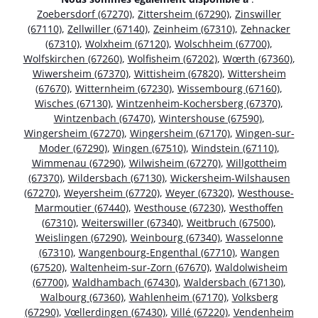
Zoebersdorf (67270)
,
Zittersheim (67290)
,
Zinswiller
(67110)
,
Zellwiller (67140)
,
Zeinheim (67310)
,
Zehnacker
(67310)
,
Wolxheim (67120)
,
Wolschheim (67700)
,
Wolfskirchen (67260)
,
Wolfisheim (67202)
,
Wœrth (67360)
,
Wiwersheim (67370)
,
Wittisheim (67820)
,
Wittersheim
(67670)
,
Witternheim (67230)
,
Wissembourg (67160)
,
Wisches (67130)
,
Wintzenheim-Kochersberg (67370)
,
Wintzenbach (67470)
,
Wintershouse (67590)
,
Wingersheim (67270)
,
Wingersheim (67170)
,
Wingen-sur-
Moder (67290)
,
Wingen (67510)
,
Windstein (67110)
,
Wimmenau (67290)
,
Wilwisheim (67270)
,
Willgottheim
(67370)
,
Wildersbach (67130)
,
Wickersheim-Wilshausen
(67270)
,
Weyersheim (67720)
,
Weyer (67320)
,
Westhouse-
Marmoutier (67440)
,
Westhouse (67230)
,
Westhoffen
(67310)
,
Weiterswiller (67340)
,
Weitbruch (67500)
,
Weislingen (67290)
,
Weinbourg (67340)
,
Wasselonne
(67310)
,
Wangenbourg-Engenthal (67710)
,
Wangen
(67520)
,
Waltenheim-sur-Zorn (67670)
,
Waldolwisheim
(67700)
,
Waldhambach (67430)
,
Waldersbach (67130)
,
Walbourg (67360)
,
Wahlenheim (67170)
,
Volksberg
(67290)
,
Vœllerdingen (67430)
,
Villé (67220)
,
Vendenheim