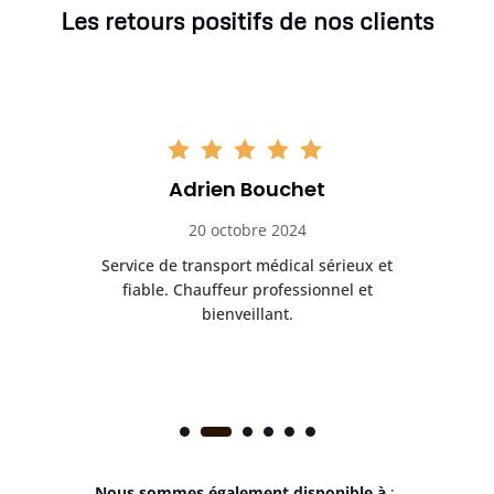
Les retours positifs de nos clients
Adrien Bouchet
20 octobre 2024
rès
Service de transport médical sérieux et
Po
ice.
fiable. Chauffeur professionnel et
bienveillant.
Nous sommes également disponible à
: