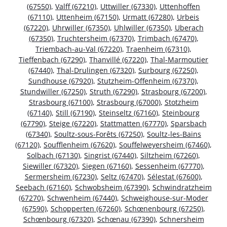
(67550)
,
Valff (67210)
,
Uttwiller (67330)
,
Uttenhoffen
(67110)
,
Uttenheim (67150)
,
Urmatt (67280)
,
Urbeis
(67220)
,
Uhrwiller (67350)
,
Uhlwiller (67350)
,
Uberach
(67350)
,
Truchtersheim (67370)
,
Trimbach (67470)
,
Triembach-au-Val (67220)
,
Traenheim (67310)
,
Tieffenbach (67290)
,
Thanvillé (67220)
,
Thal-Marmoutier
(67440)
,
Thal-Drulingen (67320)
,
Surbourg (67250)
,
Sundhouse (67920)
,
Stutzheim-Offenheim (67370)
,
Stundwiller (67250)
,
Struth (67290)
,
Strasbourg (67200)
,
Strasbourg (67100)
,
Strasbourg (67000)
,
Stotzheim
(67140)
,
Still (67190)
,
Steinseltz (67160)
,
Steinbourg
(67790)
,
Steige (67220)
,
Stattmatten (67770)
,
Sparsbach
(67340)
,
Soultz-sous-Forêts (67250)
,
Soultz-les-Bains
(67120)
,
Soufflenheim (67620)
,
Souffelweyersheim (67460)
,
Solbach (67130)
,
Singrist (67440)
,
Siltzheim (67260)
,
Siewiller (67320)
,
Siegen (67160)
,
Sessenheim (67770)
,
Sermersheim (67230)
,
Seltz (67470)
,
Sélestat (67600)
,
Seebach (67160)
,
Schwobsheim (67390)
,
Schwindratzheim
(67270)
,
Schwenheim (67440)
,
Schweighouse-sur-Moder
(67590)
,
Schopperten (67260)
,
Schœnenbourg (67250)
,
Schœnbourg (67320)
,
Schœnau (67390)
,
Schnersheim