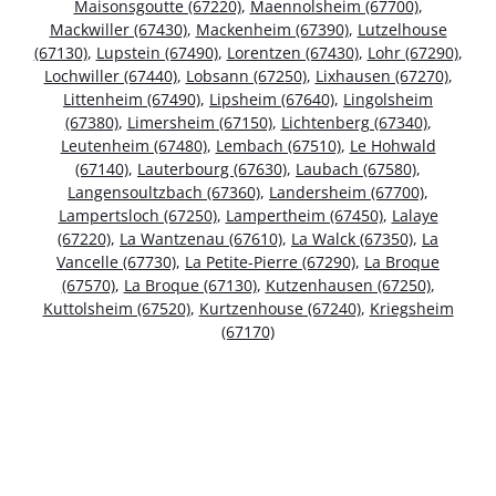
Maisonsgoutte (67220)
,
Maennolsheim (67700)
,
Mackwiller (67430)
,
Mackenheim (67390)
,
Lutzelhouse
(67130)
,
Lupstein (67490)
,
Lorentzen (67430)
,
Lohr (67290)
,
Lochwiller (67440)
,
Lobsann (67250)
,
Lixhausen (67270)
,
Littenheim (67490)
,
Lipsheim (67640)
,
Lingolsheim
(67380)
,
Limersheim (67150)
,
Lichtenberg (67340)
,
Leutenheim (67480)
,
Lembach (67510)
,
Le Hohwald
(67140)
,
Lauterbourg (67630)
,
Laubach (67580)
,
Langensoultzbach (67360)
,
Landersheim (67700)
,
Lampertsloch (67250)
,
Lampertheim (67450)
,
Lalaye
(67220)
,
La Wantzenau (67610)
,
La Walck (67350)
,
La
Vancelle (67730)
,
La Petite-Pierre (67290)
,
La Broque
(67570)
,
La Broque (67130)
,
Kutzenhausen (67250)
,
Kuttolsheim (67520)
,
Kurtzenhouse (67240)
,
Kriegsheim
(67170)