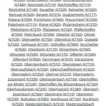
(67440)
,
Reichstett (67116)
,
Reichshoffen (67110)
,
Reichsfeld (67140)
,
Rauwiller (67320)
,
Ratzwiller (67430)
,
Ranrupt (67420)
,
Rangen (67310)
,
Quatzenheim (67117)
,
Puberg (67290)
,
Printzheim (67490)
,
Preuschdorf (67250)
,
Plobsheim (67115)
,
Plaine (67420)
,
Pfulgriesheim (67370)
,
Pfettisheim (67370)
,
Pfalzweyer (67320)
,
Pfaffenhoffen
(67350)
,
Petersbach (67290)
,
Ottwiller (67320)
,
Ottrott
(67530)
,
Otterswiller (67700)
,
Ottersthal (67700)
,
Ostwald
(67540)
,
Osthouse (67150)
,
Osthoffen (67990)
,
Orschwiller
(67600)
,
Olwisheim (67170)
,
Ohnenheim (67390)
,
Ohlungen (67590)
,
Ohlungen (67170)
,
Offwiller (67340)
,
Offendorf (67850)
,
Oermingen (67970)
,
Odratzheim
(67520)
,
Obersteinbach (67510)
,
Obersteigen (67710)
,
Obersoultzbach (67330)
,
Oberschaeffolsheim (67203)
,
Oberrœdern (67250)
,
Obernai (67210)
,
Obermodern-
Zutzendorf (67330)
,
Oberlauterbach (67160)
,
Oberhoffen-
sur-Moder (67240)
,
Oberhoffen-lès-Wissembourg (67160)
,
Oberhausbergen (67205)
,
Oberhaslach (67280)
,
Oberdorf-
Spachbach (67360)
,
Oberbronn (67110)
,
Obenheim
(67230)
,
Nothalten (67680)
,
Nordhouse (67150)
,
Nordheim
(67520)
,
Niedersteinbach (67510)
,
Niedersoultzbach