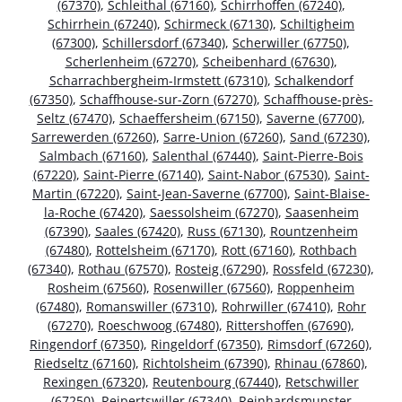
(67370)
,
Schleithal (67160)
,
Schirrhoffen (67240)
,
Schirrhein (67240)
,
Schirmeck (67130)
,
Schiltigheim
(67300)
,
Schillersdorf (67340)
,
Scherwiller (67750)
,
Scherlenheim (67270)
,
Scheibenhard (67630)
,
Scharrachbergheim-Irmstett (67310)
,
Schalkendorf
(67350)
,
Schaffhouse-sur-Zorn (67270)
,
Schaffhouse-près-
Seltz (67470)
,
Schaeffersheim (67150)
,
Saverne (67700)
,
Sarrewerden (67260)
,
Sarre-Union (67260)
,
Sand (67230)
,
Salmbach (67160)
,
Salenthal (67440)
,
Saint-Pierre-Bois
(67220)
,
Saint-Pierre (67140)
,
Saint-Nabor (67530)
,
Saint-
Martin (67220)
,
Saint-Jean-Saverne (67700)
,
Saint-Blaise-
la-Roche (67420)
,
Saessolsheim (67270)
,
Saasenheim
(67390)
,
Saales (67420)
,
Russ (67130)
,
Rountzenheim
(67480)
,
Rottelsheim (67170)
,
Rott (67160)
,
Rothbach
(67340)
,
Rothau (67570)
,
Rosteig (67290)
,
Rossfeld (67230)
,
Rosheim (67560)
,
Rosenwiller (67560)
,
Roppenheim
(67480)
,
Romanswiller (67310)
,
Rohrwiller (67410)
,
Rohr
(67270)
,
Roeschwoog (67480)
,
Rittershoffen (67690)
,
Ringendorf (67350)
,
Ringeldorf (67350)
,
Rimsdorf (67260)
,
Riedseltz (67160)
,
Richtolsheim (67390)
,
Rhinau (67860)
,
Rexingen (67320)
,
Reutenbourg (67440)
,
Retschwiller
(67250)
,
Reipertswiller (67340)
,
Reinhardsmunster