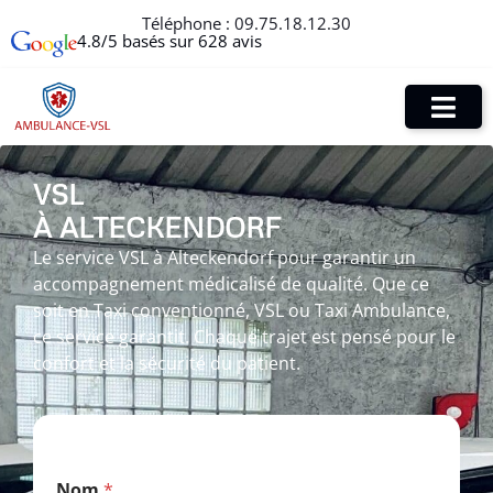
Téléphone :
09.75.18.12.30
4.8/5 basés sur 628 avis
VSL
À ALTECKENDORF
Le service VSL à Alteckendorf pour garantir un
accompagnement médicalisé de qualité. Que ce
soit en Taxi conventionné, VSL ou Taxi Ambulance,
ce service garantit. Chaque trajet est pensé pour le
confort et la sécurité du patient.
T
Nom
*