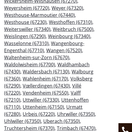
Wickersheim-Wilshausen (67270)
,
Weyersheim (67720)
,
Weyer (67320)
,
Westhouse-Marmoutier (67440)
,
Westhouse (67230)
,
Westhoffen (67310)
,
Weiterswiller (67340)
,
Weitbruch (67500)
,
Weislingen (67290)
,
Weinbourg (67340)
,
Wasselonne (67310)
,
Wangenbourg-
Engenthal (67710)
,
Wangen (67520)
,
Waltenheim-sur-Zorn (67670)
,
Waldolwisheim (67700)
,
Waldhambach
(67430)
,
Waldersbach (67130)
,
Walbourg
(67360)
,
Wahlenheim (67170)
,
Volksberg
(67290)
,
Vœllerdingen (67430)
,
Villé
(67220)
,
Vendenheim (67550)
,
Valff
(67210)
,
Uttwiller (67330)
,
Uttenhoffen
(67110)
,
Uttenheim (67150)
,
Urmatt
(67280)
,
Urbeis (67220)
,
Uhrwiller (67350)
,
Uhlwiller (67350)
,
Uberach (67350)
,
Truchtersheim (67370)
,
Trimbach (67470)
,