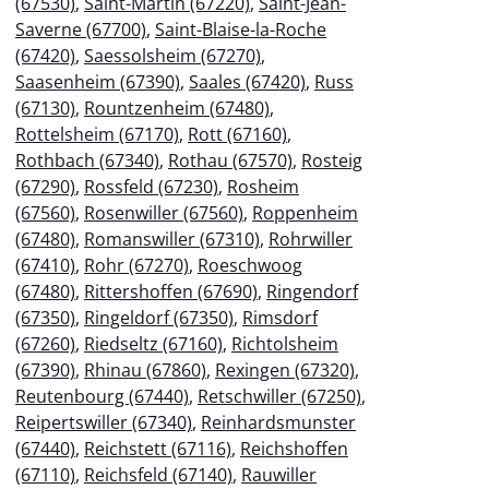
(67530)
,
Saint-Martin (67220)
,
Saint-Jean-
Saverne (67700)
,
Saint-Blaise-la-Roche
(67420)
,
Saessolsheim (67270)
,
Saasenheim (67390)
,
Saales (67420)
,
Russ
(67130)
,
Rountzenheim (67480)
,
Rottelsheim (67170)
,
Rott (67160)
,
Rothbach (67340)
,
Rothau (67570)
,
Rosteig
(67290)
,
Rossfeld (67230)
,
Rosheim
(67560)
,
Rosenwiller (67560)
,
Roppenheim
(67480)
,
Romanswiller (67310)
,
Rohrwiller
(67410)
,
Rohr (67270)
,
Roeschwoog
(67480)
,
Rittershoffen (67690)
,
Ringendorf
(67350)
,
Ringeldorf (67350)
,
Rimsdorf
(67260)
,
Riedseltz (67160)
,
Richtolsheim
(67390)
,
Rhinau (67860)
,
Rexingen (67320)
,
Reutenbourg (67440)
,
Retschwiller (67250)
,
Reipertswiller (67340)
,
Reinhardsmunster
(67440)
,
Reichstett (67116)
,
Reichshoffen
(67110)
,
Reichsfeld (67140)
,
Rauwiller