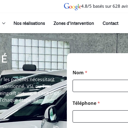
4.8/5 basés sur 628 avi
Nos réalisations
Zones d’intervention
Contact
NÉ
Nom
*
r les patients nécessitant
onventionné, VSL ou Taxi
ngœft assure. Il s’agit d’un
 chaque étape du
Téléphone
*