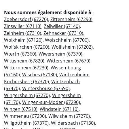
Nous sommes également disponible à
:
Zoebersdorf (67270)
,
Zittersheim (67290)
,
Zinswiller (67110)
,
Zellwiller (67140)
,
Zeinheim (67310)
,
Zehnacker (67310)
,
Wolxheim (67120)
,
Wolschheim (67700)
,
Wolfskirchen (67260)
,
Wolfisheim (67202)
,
Wœrth (67360)
,
Wiwersheim (67370)
,
Wittisheim (67820)
,
Wittersheim (67670)
,
Witternheim (67230)
,
Wissembourg
(67160)
,
Wisches (67130)
,
Wintzenheim-
Kochersberg (67370)
,
Wintzenbach
(67470)
,
Wintershouse (67590)
,
Wingersheim (67270)
,
Wingersheim
(67170)
,
Wingen-sur-Moder (67290)
,
Wingen (67510)
,
Windstein (67110)
,
Wimmenau (67290)
,
Wilwisheim (67270)
,
Willgottheim (67370)
,
Wildersbach (67130)
,