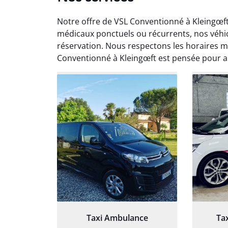
Notre offre de VSL Conventionné à Kleingœf
médicaux ponctuels ou récurrents, nos véhi
réservation. Nous respectons les horaires m
Conventionné à Kleingœft est pensée pour al
Arna
3
Très sa
tout 
Chauf
Taxi Ambulance
Ta