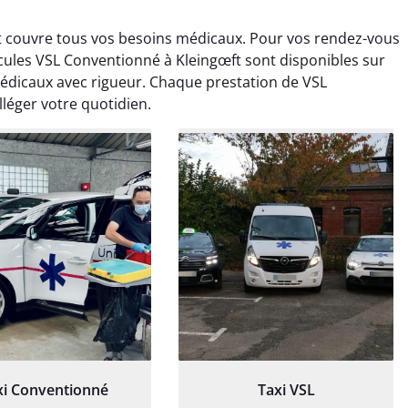
t couvre tous vos besoins médicaux. Pour vos rendez-vous
cules VSL Conventionné à Kleingœft sont disponibles sur
édicaux avec rigueur. Chaque prestation de VSL
léger votre quotidien.
ud Deschamps
Jérémy Ferrand
0 janvier 2025
8 septembre 2024
tisfait du transport,
Transport ponctuel et
s’est bien déroulé.
personnel très attentionné.
feur à l’écoute et
Très satisfait du service.
patient.
xi Conventionné
Taxi VSL