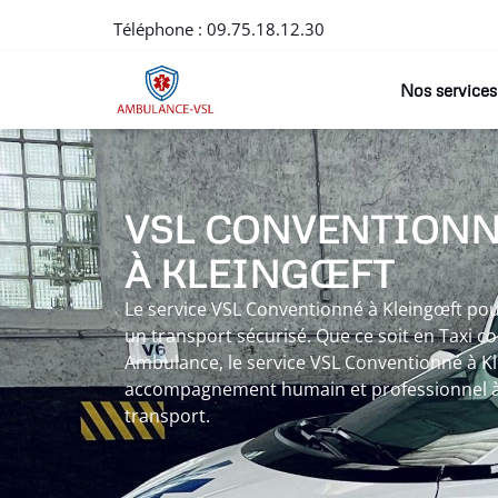
Téléphone :
09.75.18.12.30
Nos services
VSL CONVENTION
À KLEINGŒFT
Le service VSL Conventionné à Kleingœft pou
un transport sécurisé. Que ce soit en Taxi c
Ambulance, le service VSL Conventionné à Klei
accompagnement humain et professionnel à
transport.