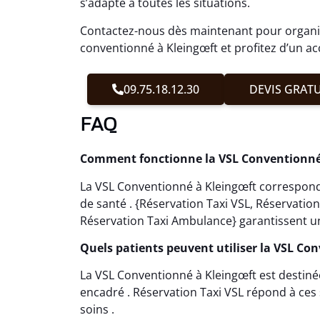
s’adapte à toutes les situations.
Contactez-nous dès maintenant pour organis
conventionné à Kleingœft et profitez d’un 
09.75.18.12.30
DEVIS GRATU
FAQ
Comment fonctionne la VSL Conventionné 
La VSL Conventionné à Kleingœft correspond
de santé . {Réservation Taxi VSL, Réservati
Réservation Taxi Ambulance} garantissent u
Quels patients peuvent utiliser la VSL Co
La VSL Conventionné à Kleingœft est destin
encadré . Réservation Taxi VSL répond à ces 
soins .