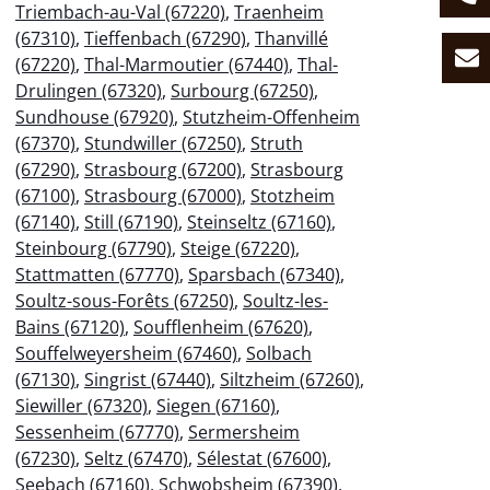
Triembach-au-Val (67220)
,
Traenheim
(67310)
,
Tieffenbach (67290)
,
Thanvillé
(67220)
,
Thal-Marmoutier (67440)
,
Thal-
Drulingen (67320)
,
Surbourg (67250)
,
Sundhouse (67920)
,
Stutzheim-Offenheim
(67370)
,
Stundwiller (67250)
,
Struth
(67290)
,
Strasbourg (67200)
,
Strasbourg
(67100)
,
Strasbourg (67000)
,
Stotzheim
(67140)
,
Still (67190)
,
Steinseltz (67160)
,
Steinbourg (67790)
,
Steige (67220)
,
Stattmatten (67770)
,
Sparsbach (67340)
,
Soultz-sous-Forêts (67250)
,
Soultz-les-
Bains (67120)
,
Soufflenheim (67620)
,
Souffelweyersheim (67460)
,
Solbach
(67130)
,
Singrist (67440)
,
Siltzheim (67260)
,
Siewiller (67320)
,
Siegen (67160)
,
Sessenheim (67770)
,
Sermersheim
(67230)
,
Seltz (67470)
,
Sélestat (67600)
,
Seebach (67160)
,
Schwobsheim (67390)
,