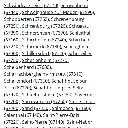
Schwindratzheim (67270)
,
Schwenheim
(67440)
,
Schweighouse-sur-Moder (67590)
,
Schopperten (67260)
,
Schœnenbourg
(67250)
,
Schœnbourg (67320)
,
Schœnau
(67390)
,
Schnersheim (67370)
,
Schleithal
(67160)
,
Schirrhoffen (67240)
,
Schirrhein
(67240)
,
Schirmeck (67130)
,
Schiltigheim
(67300)
,
Schillersdorf (67340)
,
Scherwiller
(67750)
,
Scherlenheim (67270)
,
Scheibenhard (67630)
,
Scharrachbergheim-Irmstett (67310)
,
Schalkendorf (67350)
,
Schaffhouse-sur-
Zorn (67270)
,
Schaffhouse-près-Seltz
(67470)
,
Schaeffersheim (67150)
,
Saverne
(67700)
,
Sarrewerden (67260)
,
Sarre-Union
(67260)
,
Sand (67230)
,
Salmbach (67160)
,
Salenthal (67440)
,
Saint-Pierre-Bois
(67220)
,
Saint-Pierre (67140)
,
Saint-Nabor