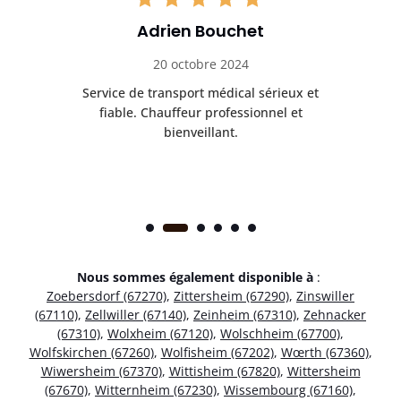
Adrien Bouchet
20 octobre 2024
rès
Service de transport médical sérieux et
Po
ice.
fiable. Chauffeur professionnel et
bienveillant.
Nous sommes également disponible à
:
Zoebersdorf (67270)
,
Zittersheim (67290)
,
Zinswiller
(67110)
,
Zellwiller (67140)
,
Zeinheim (67310)
,
Zehnacker
(67310)
,
Wolxheim (67120)
,
Wolschheim (67700)
,
Wolfskirchen (67260)
,
Wolfisheim (67202)
,
Wœrth (67360)
,
Wiwersheim (67370)
,
Wittisheim (67820)
,
Wittersheim
(67670)
,
Witternheim (67230)
,
Wissembourg (67160)
,