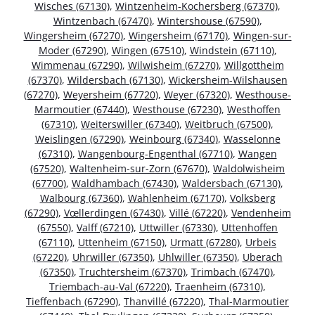
Wisches (67130)
,
Wintzenheim-Kochersberg (67370)
,
Wintzenbach (67470)
,
Wintershouse (67590)
,
Wingersheim (67270)
,
Wingersheim (67170)
,
Wingen-sur-
Moder (67290)
,
Wingen (67510)
,
Windstein (67110)
,
Wimmenau (67290)
,
Wilwisheim (67270)
,
Willgottheim
(67370)
,
Wildersbach (67130)
,
Wickersheim-Wilshausen
(67270)
,
Weyersheim (67720)
,
Weyer (67320)
,
Westhouse-
Marmoutier (67440)
,
Westhouse (67230)
,
Westhoffen
(67310)
,
Weiterswiller (67340)
,
Weitbruch (67500)
,
Weislingen (67290)
,
Weinbourg (67340)
,
Wasselonne
(67310)
,
Wangenbourg-Engenthal (67710)
,
Wangen
(67520)
,
Waltenheim-sur-Zorn (67670)
,
Waldolwisheim
(67700)
,
Waldhambach (67430)
,
Waldersbach (67130)
,
Walbourg (67360)
,
Wahlenheim (67170)
,
Volksberg
(67290)
,
Vœllerdingen (67430)
,
Villé (67220)
,
Vendenheim
(67550)
,
Valff (67210)
,
Uttwiller (67330)
,
Uttenhoffen
(67110)
,
Uttenheim (67150)
,
Urmatt (67280)
,
Urbeis
(67220)
,
Uhrwiller (67350)
,
Uhlwiller (67350)
,
Uberach
(67350)
,
Truchtersheim (67370)
,
Trimbach (67470)
,
Triembach-au-Val (67220)
,
Traenheim (67310)
,
Tieffenbach (67290)
,
Thanvillé (67220)
,
Thal-Marmoutier