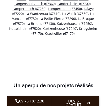
Langensoultzbach (67360)
,
Landersheim (67700)
,
Lampertsloch (67250)
,
Lampertheim (67450)
,
Lalaye
(67220)
,
La Wantzenau (67610)
,
La Walck (67350)
,
La
Vancelle (67730)
,
La Petite-Pierre (67290)
,
La Broque
(67570)
,
La Broque (67130)
,
Kutzenhausen (67250)
,
Kuttolsheim (67520)
,
Kurtzenhouse (67240)
,
Kriegsheim
(67170)
,
Krautwiller (67170)
Un aperçu de nos projets réalisés
09.75.18.12.30
DEVIS
GRATUIT