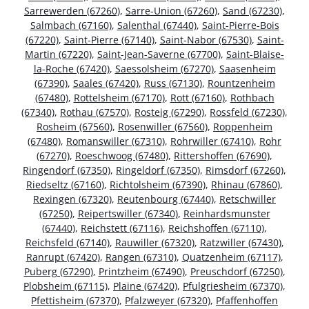
Sarrewerden (67260)
,
Sarre-Union (67260)
,
Sand (67230)
,
Salmbach (67160)
,
Salenthal (67440)
,
Saint-Pierre-Bois
(67220)
,
Saint-Pierre (67140)
,
Saint-Nabor (67530)
,
Saint-
Martin (67220)
,
Saint-Jean-Saverne (67700)
,
Saint-Blaise-
la-Roche (67420)
,
Saessolsheim (67270)
,
Saasenheim
(67390)
,
Saales (67420)
,
Russ (67130)
,
Rountzenheim
(67480)
,
Rottelsheim (67170)
,
Rott (67160)
,
Rothbach
(67340)
,
Rothau (67570)
,
Rosteig (67290)
,
Rossfeld (67230)
,
Rosheim (67560)
,
Rosenwiller (67560)
,
Roppenheim
(67480)
,
Romanswiller (67310)
,
Rohrwiller (67410)
,
Rohr
(67270)
,
Roeschwoog (67480)
,
Rittershoffen (67690)
,
Ringendorf (67350)
,
Ringeldorf (67350)
,
Rimsdorf (67260)
,
Riedseltz (67160)
,
Richtolsheim (67390)
,
Rhinau (67860)
,
Rexingen (67320)
,
Reutenbourg (67440)
,
Retschwiller
(67250)
,
Reipertswiller (67340)
,
Reinhardsmunster
(67440)
,
Reichstett (67116)
,
Reichshoffen (67110)
,
Reichsfeld (67140)
,
Rauwiller (67320)
,
Ratzwiller (67430)
,
Ranrupt (67420)
,
Rangen (67310)
,
Quatzenheim (67117)
,
Puberg (67290)
,
Printzheim (67490)
,
Preuschdorf (67250)
,
Plobsheim (67115)
,
Plaine (67420)
,
Pfulgriesheim (67370)
,
Pfettisheim (67370)
,
Pfalzweyer (67320)
,
Pfaffenhoffen