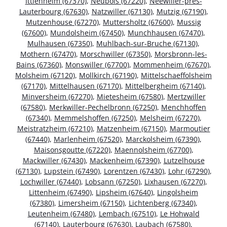
Ittlenheim (67370)
,
Neubois (67220)
,
Neewiller-près-
Lauterbourg (67630)
,
Natzwiller (67130)
,
Mutzig (67190)
,
Mutzenhouse (67270)
,
Muttersholtz (67600)
,
Mussig
(67600)
,
Mundolsheim (67450)
,
Munchhausen (67470)
,
Mulhausen (67350)
,
Muhlbach-sur-Bruche (67130)
,
Mothern (67470)
,
Morschwiller (67350)
,
Morsbronn-les-
Bains (67360)
,
Monswiller (67700)
,
Mommenheim (67670)
,
Molsheim (67120)
,
Mollkirch (67190)
,
Mittelschaeffolsheim
(67170)
,
Mittelhausen (67170)
,
Mittelbergheim (67140)
,
Minversheim (67270)
,
Mietesheim (67580)
,
Mertzwiller
(67580)
,
Merkwiller-Pechelbronn (67250)
,
Menchhoffen
(67340)
,
Memmelshoffen (67250)
,
Melsheim (67270)
,
Meistratzheim (67210)
,
Matzenheim (67150)
,
Marmoutier
(67440)
,
Marlenheim (67520)
,
Marckolsheim (67390)
,
Maisonsgoutte (67220)
,
Maennolsheim (67700)
,
Mackwiller (67430)
,
Mackenheim (67390)
,
Lutzelhouse
(67130)
,
Lupstein (67490)
,
Lorentzen (67430)
,
Lohr (67290)
,
Lochwiller (67440)
,
Lobsann (67250)
,
Lixhausen (67270)
,
Littenheim (67490)
,
Lipsheim (67640)
,
Lingolsheim
(67380)
,
Limersheim (67150)
,
Lichtenberg (67340)
,
Leutenheim (67480)
,
Lembach (67510)
,
Le Hohwald
(67140)
,
Lauterbourg (67630)
,
Laubach (67580)
,