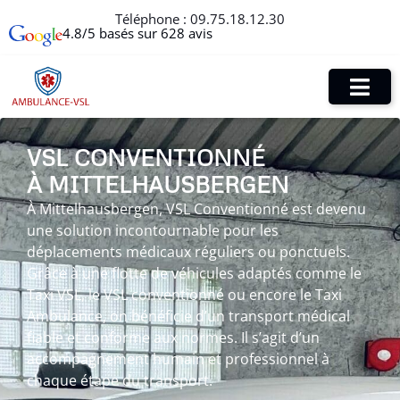
Téléphone :
09.75.18.12.30
4.8/5 basés sur 628 avis
VSL CONVENTIONNÉ
À MITTELHAUSBERGEN
À Mittelhausbergen, VSL Conventionné est devenu
une solution incontournable pour les
déplacements médicaux réguliers ou ponctuels.
Grâce à une flotte de véhicules adaptés comme le
Taxi VSL, le VSL conventionné ou encore le Taxi
Ambulance, on bénéficie d’un transport médical
fiable et conforme aux normes. Il s’agit d’un
accompagnement humain et professionnel à
chaque étape du transport.