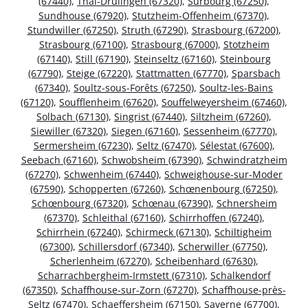
(67440)
,
Thal-Drulingen (67320)
,
Surbourg (67250)
,
Sundhouse (67920)
,
Stutzheim-Offenheim (67370)
,
Stundwiller (67250)
,
Struth (67290)
,
Strasbourg (67200)
,
Strasbourg (67100)
,
Strasbourg (67000)
,
Stotzheim
(67140)
,
Still (67190)
,
Steinseltz (67160)
,
Steinbourg
(67790)
,
Steige (67220)
,
Stattmatten (67770)
,
Sparsbach
(67340)
,
Soultz-sous-Forêts (67250)
,
Soultz-les-Bains
(67120)
,
Soufflenheim (67620)
,
Souffelweyersheim (67460)
,
Solbach (67130)
,
Singrist (67440)
,
Siltzheim (67260)
,
Siewiller (67320)
,
Siegen (67160)
,
Sessenheim (67770)
,
Sermersheim (67230)
,
Seltz (67470)
,
Sélestat (67600)
,
Seebach (67160)
,
Schwobsheim (67390)
,
Schwindratzheim
(67270)
,
Schwenheim (67440)
,
Schweighouse-sur-Moder
(67590)
,
Schopperten (67260)
,
Schœnenbourg (67250)
,
Schœnbourg (67320)
,
Schœnau (67390)
,
Schnersheim
(67370)
,
Schleithal (67160)
,
Schirrhoffen (67240)
,
Schirrhein (67240)
,
Schirmeck (67130)
,
Schiltigheim
(67300)
,
Schillersdorf (67340)
,
Scherwiller (67750)
,
Scherlenheim (67270)
,
Scheibenhard (67630)
,
Scharrachbergheim-Irmstett (67310)
,
Schalkendorf
(67350)
,
Schaffhouse-sur-Zorn (67270)
,
Schaffhouse-près-
Seltz (67470)
,
Schaeffersheim (67150)
,
Saverne (67700)
,