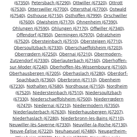
(67350)
,
Petersbach (67290)
,
Ottwiller (67320)
,
Ottrott
(67530)
,
Otterswiller (67700)
,
Ottersthal (67700)
,
Ostwald
(67540)
,
Osthouse (67150)
,
Osthoffen (67990)
,
Orschwiller
(67600)
,
Olwisheim (67170)
,
Ohnenheim (67390)
,
Ohlungen (67590)
,
Ohlungen (67170)
,
Offwiller (67340)
,
Offendorf (67850)
,
Oermingen (67970)
,
Odratzheim
(67520)
,
Obersteinbach (67510)
,
Obersteigen (67710)
,
Obersoultzbach (67330)
,
Oberschaeffolsheim (67203)
,
Oberrœdern (67250)
,
Obernai (67210)
,
Obermodern-
Zutzendorf (67330)
,
Oberlauterbach (67160)
,
Oberhoffen-
sur-Moder (67240)
,
Oberhoffen-lès-Wissembourg (67160)
,
Oberhausbergen (67205)
,
Oberhaslach (67280)
,
Oberdorf-
Spachbach (67360)
,
Oberbronn (67110)
,
Obenheim
(67230)
,
Nothalten (67680)
,
Nordhouse (67150)
,
Nordheim
(67520)
,
Niedersteinbach (67510)
,
Niedersoultzbach
(67330)
,
Niederschaeffolsheim (67500)
,
Niederrœdern
(67470)
,
Niedernai (67210)
,
Niedermodern (67350)
,
Niederlauterbach (67630)
,
Niederhausbergen (67207)
,
Niederhaslach (67280)
,
Niederbronn-les-Bains (67110)
,
Neuwiller-lès-Saverne (67330)
,
Neuviller-la-Roche (67130)
,
Neuve-Église (67220)
,
Neuhaeusel (67480)
,
Neugartheim-