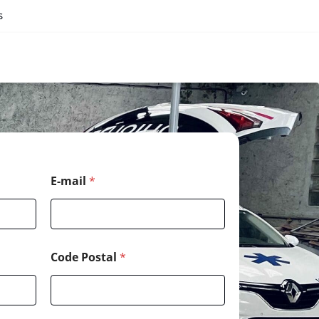
s
*
E-mail
*
*
*
Code Postal
*