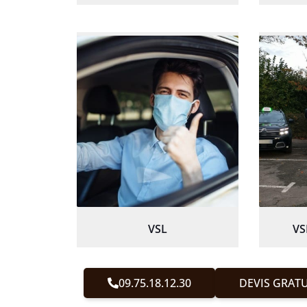
VSL
VS
09.75.18.12.30
DEVIS GRATU