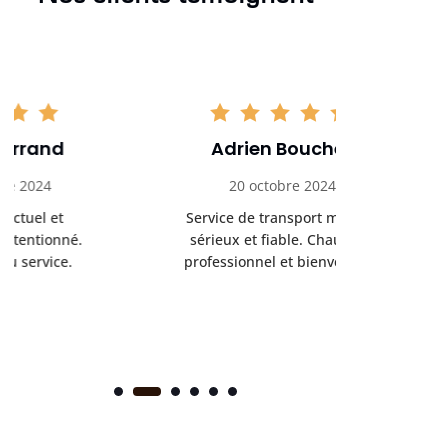
Adrien Bouchet
Maxi
20 octobre 2024
2 nov
Service de transport médical
Ponc
sérieux et fiable. Chauffeur
profess
professionnel et bienveillant.
rendez-
s