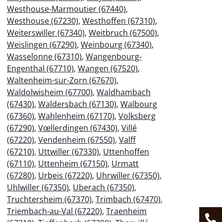
Westhouse-Marmoutier (67440)
,
Westhouse (67230)
,
Westhoffen (67310)
,
Weiterswiller (67340)
,
Weitbruch (67500)
,
Weislingen (67290)
,
Weinbourg (67340)
,
Wasselonne (67310)
,
Wangenbourg-
Engenthal (67710)
,
Wangen (67520)
,
Waltenheim-sur-Zorn (67670)
,
Waldolwisheim (67700)
,
Waldhambach
(67430)
,
Waldersbach (67130)
,
Walbourg
(67360)
,
Wahlenheim (67170)
,
Volksberg
(67290)
,
Vœllerdingen (67430)
,
Villé
(67220)
,
Vendenheim (67550)
,
Valff
(67210)
,
Uttwiller (67330)
,
Uttenhoffen
(67110)
,
Uttenheim (67150)
,
Urmatt
(67280)
,
Urbeis (67220)
,
Uhrwiller (67350)
,
Uhlwiller (67350)
,
Uberach (67350)
,
Truchtersheim (67370)
,
Trimbach (67470)
,
Triembach-au-Val (67220)
,
Traenheim