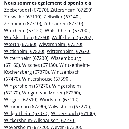
Nous sommes également disponible à
:
Zoebersdorf (67270)
,
Zittersheim (67290)
,
Zinswiller (67110)
,
Zellwiller (67140)
,
Zeinheim (67310)
,
Zehnacker (67310)
,
Wolxheim (67120)
,
Wolschheim (67700)
,
Wolfskirchen (67260)
,
Wolfisheim (67202)
,
Wœrth (67360)
,
Wiwersheim (67370)
,
Wittisheim (67820)
,
Wittersheim (67670)
,
Witternheim (67230)
,
Wissembourg
(67160)
,
Wisches (67130)
,
Wintzenheim-
Kochersberg (67370)
,
Wintzenbach
(67470)
,
Wintershouse (67590)
,
Wingersheim (67270)
,
Wingersheim
(67170)
,
Wingen-sur-Moder (67290)
,
Wingen (67510)
,
Windstein (67110)
,
Wimmenau (67290)
,
Wilwisheim (67270)
,
Willgottheim (67370)
,
Wildersbach (67130)
,
Wickersheim-Wilshausen (67270)
,
Weyersheim (67720)
,
Weyer (67320)
,