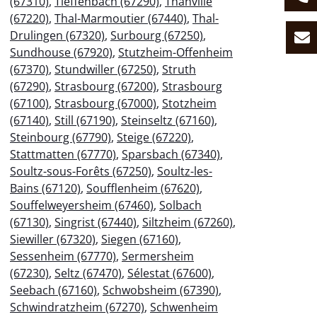
(67310)
,
Tieffenbach (67290)
,
Thanvillé
(67220)
,
Thal-Marmoutier (67440)
,
Thal-
Drulingen (67320)
,
Surbourg (67250)
,
Sundhouse (67920)
,
Stutzheim-Offenheim
(67370)
,
Stundwiller (67250)
,
Struth
(67290)
,
Strasbourg (67200)
,
Strasbourg
(67100)
,
Strasbourg (67000)
,
Stotzheim
(67140)
,
Still (67190)
,
Steinseltz (67160)
,
Steinbourg (67790)
,
Steige (67220)
,
Stattmatten (67770)
,
Sparsbach (67340)
,
Soultz-sous-Forêts (67250)
,
Soultz-les-
Bains (67120)
,
Soufflenheim (67620)
,
Souffelweyersheim (67460)
,
Solbach
(67130)
,
Singrist (67440)
,
Siltzheim (67260)
,
Siewiller (67320)
,
Siegen (67160)
,
Sessenheim (67770)
,
Sermersheim
(67230)
,
Seltz (67470)
,
Sélestat (67600)
,
Seebach (67160)
,
Schwobsheim (67390)
,
Schwindratzheim (67270)
,
Schwenheim