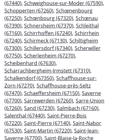
(67440)
,
Schweighouse-sur-Moder (67590)
,
Schopperten (67260)
,
Schœnenbourg
(67250)
,
Schœnbourg (67320)
,
Schœnau
(67390)
,
Schnersheim (67370)
,
Schleithal
(67160)
,
Schirrhoffen (67240)
,
Schirrhein
(67240)
,
Schirmeck (67130)
,
Schiltigheim
(67300)
,
Schillersdorf (67340)
,
Scherwiller
(67750)
,
Scherlenheim (67270)
,
Scheibenhard (67630)
,
Scharrachbergheim-Irmstett (67310)
,
Schalkendorf (67350)
,
Schaffhouse-sur-
Zorn (67270)
,
Schaffhouse-près-Seltz
(67470)
,
Schaeffersheim (67150)
,
Saverne
(67700)
,
Sarrewerden (67260)
,
Sarre-Union
(67260)
,
Sand (67230)
,
Salmbach (67160)
,
Salenthal (67440)
,
Saint-Pierre-Bois
(67220)
,
Saint-Pierre (67140)
,
Saint-Nabor
(67530)
,
Saint-Martin (67220)
,
Saint-Jean-
Saverne (67700)
,
Saint-Blaise-la-Roche