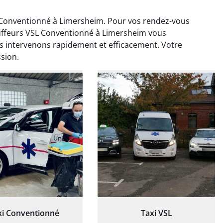
Conventionné à Limersheim. Pour vos rendez-vous
uffeurs VSL Conventionné à Limersheim vous
 intervenons rapidement et efficacement. Votre
ssion.
ud Deschamps
Jérémy Ferrand
0 janvier 2025
8 septembre 2024
tisfait du transport,
Transport ponctuel et
s’est bien déroulé.
personnel très attentionné.
feur à l’écoute et
Très satisfait du service.
patient.
xi Conventionné
Taxi VSL