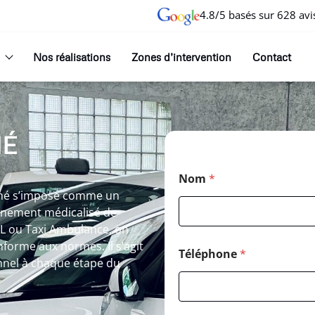
4.8/5 basés sur 628 avi
Nos réalisations
Zones d’intervention
Contact
NÉ
Nom
*
onné s’impose comme un
gnement médicalisé de
SL ou Taxi Ambulance, on
nforme aux normes. Il s’agit
Téléphone
*
nel à chaque étape du