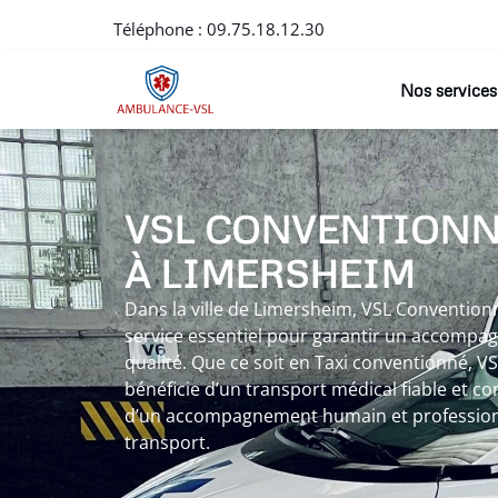
Téléphone :
09.75.18.12.30
Nos services
VSL CONVENTION
À LIMERSHEIM
Dans la ville de Limersheim, VSL Conventi
service essentiel pour garantir un accompa
qualité. Que ce soit en Taxi conventionné, V
bénéficie d’un transport médical fiable et co
d’un accompagnement humain et profession
transport.