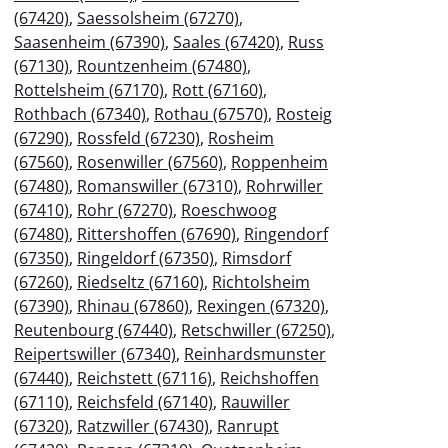
(67420)
,
Saessolsheim (67270)
,
Saasenheim (67390)
,
Saales (67420)
,
Russ
(67130)
,
Rountzenheim (67480)
,
Rottelsheim (67170)
,
Rott (67160)
,
Rothbach (67340)
,
Rothau (67570)
,
Rosteig
(67290)
,
Rossfeld (67230)
,
Rosheim
(67560)
,
Rosenwiller (67560)
,
Roppenheim
(67480)
,
Romanswiller (67310)
,
Rohrwiller
(67410)
,
Rohr (67270)
,
Roeschwoog
(67480)
,
Rittershoffen (67690)
,
Ringendorf
(67350)
,
Ringeldorf (67350)
,
Rimsdorf
(67260)
,
Riedseltz (67160)
,
Richtolsheim
(67390)
,
Rhinau (67860)
,
Rexingen (67320)
,
Reutenbourg (67440)
,
Retschwiller (67250)
,
Reipertswiller (67340)
,
Reinhardsmunster
(67440)
,
Reichstett (67116)
,
Reichshoffen
(67110)
,
Reichsfeld (67140)
,
Rauwiller
(67320)
,
Ratzwiller (67430)
,
Ranrupt