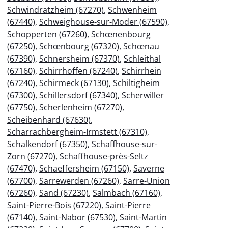
Schwindratzheim (67270)
,
Schwenheim
(67440)
,
Schweighouse-sur-Moder (67590)
,
Schopperten (67260)
,
Schœnenbourg
(67250)
,
Schœnbourg (67320)
,
Schœnau
(67390)
,
Schnersheim (67370)
,
Schleithal
(67160)
,
Schirrhoffen (67240)
,
Schirrhein
(67240)
,
Schirmeck (67130)
,
Schiltigheim
(67300)
,
Schillersdorf (67340)
,
Scherwiller
(67750)
,
Scherlenheim (67270)
,
Scheibenhard (67630)
,
Scharrachbergheim-Irmstett (67310)
,
Schalkendorf (67350)
,
Schaffhouse-sur-
Zorn (67270)
,
Schaffhouse-près-Seltz
(67470)
,
Schaeffersheim (67150)
,
Saverne
(67700)
,
Sarrewerden (67260)
,
Sarre-Union
(67260)
,
Sand (67230)
,
Salmbach (67160)
,
Saint-Pierre-Bois (67220)
,
Saint-Pierre
(67140)
,
Saint-Nabor (67530)
,
Saint-Martin