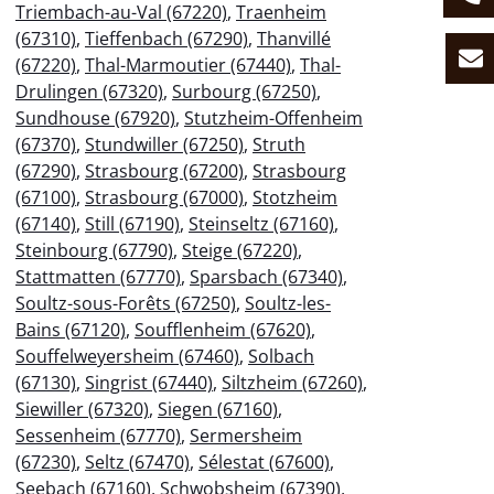
Triembach-au-Val (67220)
,
Traenheim
(67310)
,
Tieffenbach (67290)
,
Thanvillé
(67220)
,
Thal-Marmoutier (67440)
,
Thal-
Drulingen (67320)
,
Surbourg (67250)
,
Sundhouse (67920)
,
Stutzheim-Offenheim
(67370)
,
Stundwiller (67250)
,
Struth
(67290)
,
Strasbourg (67200)
,
Strasbourg
(67100)
,
Strasbourg (67000)
,
Stotzheim
(67140)
,
Still (67190)
,
Steinseltz (67160)
,
Steinbourg (67790)
,
Steige (67220)
,
Stattmatten (67770)
,
Sparsbach (67340)
,
Soultz-sous-Forêts (67250)
,
Soultz-les-
Bains (67120)
,
Soufflenheim (67620)
,
Souffelweyersheim (67460)
,
Solbach
(67130)
,
Singrist (67440)
,
Siltzheim (67260)
,
Siewiller (67320)
,
Siegen (67160)
,
Sessenheim (67770)
,
Sermersheim
(67230)
,
Seltz (67470)
,
Sélestat (67600)
,
Seebach (67160)
,
Schwobsheim (67390)
,