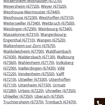
Wickersheim-Wilshausen (67270)
,
Weyersheim (67720)
,
Weyer (67320)
,
Westhouse-Marmoutier (67440)
,
Westhouse (67230)
,
Westhoffen (67310)
,
Weiterswiller (67340)
,
Weitbruch (67500)
,
Weislingen (67290)
,
Weinbourg (67340)
,
Wasselonne (67310)
,
Wangenbourg-
Engenthal (67710)
,
Wangen (67520)
,
Waltenheim-sur-Zorn (67670)
,
Waldolwisheim (67700)
,
Waldhambach
(67430)
,
Waldersbach (67130)
,
Walbourg
(67360)
,
Wahlenheim (67170)
,
Volksberg
(67290)
,
Vœllerdingen (67430)
,
Villé
(67220)
,
Vendenheim (67550)
,
Valff
(67210)
,
Uttwiller (67330)
,
Uttenhoffen
(67110)
,
Uttenheim (67150)
,
Urmatt
(67280)
,
Urbeis (67220)
,
Uhrwiller (67350)
,
Uhlwiller (67350)
,
Uberach (67350)
,
Truchtersheim (67370)
,
Trimbach (67470)
,