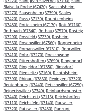
(67220)
,
Saint-Jean-Saverne (67700)
,
Saint-
Blaise-la-Roche (67420)
,
Saessolsheim
(67270)
,
Saasenheim (67390)
,
Saales
(67420)
,
Russ (67130)
,
Rountzenheim
(67480)
,
Rottelsheim (67170)
,
Rott (67160)
,
Rothbach (67340)
,
Rothau (67570)
,
Rosteig
(67290)
,
Rossfeld (67230)
,
Rosheim
(67560)
,
Rosenwiller (67560)
,
Roppenheim
(67480)
,
Romanswiller (67310)
,
Rohrwiller
(67410)
,
Rohr (67270)
,
Roeschwoog
(67480)
,
Rittershoffen (67690)
,
Ringendorf
(67350)
,
Ringeldorf (67350)
,
Rimsdorf
(67260)
,
Riedseltz (67160)
,
Richtolsheim
(67390)
,
Rhinau (67860)
,
Rexingen (67320)
,
Reutenbourg (67440)
,
Retschwiller (67250)
,
Reipertswiller (67340)
,
Reinhardsmunster
(67440)
,
Reichstett (67116)
,
Reichshoffen
(67110)
,
Reichsfeld (67140)
,
Rauwiller
(67320)
,
Ratzwiller (67430)
,
Ranrupt