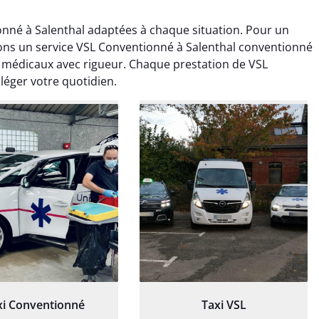
nné à Salenthal adaptées à chaque situation. Pour un
rons un service VSL Conventionné à Salenthal conventionné
 médicaux avec rigueur. Chaque prestation de VSL
léger votre quotidien.
ud Deschamps
Jérémy Ferrand
0 janvier 2025
8 septembre 2024
tisfait du transport,
Transport ponctuel et
s’est bien déroulé.
personnel très attentionné.
feur à l’écoute et
Très satisfait du service.
patient.
xi Conventionné
Taxi VSL