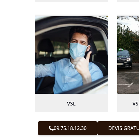
VSL
VS
09.75.18.12.30
DEVIS GRATU