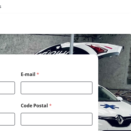
s
E-mail
*
Code Postal
*