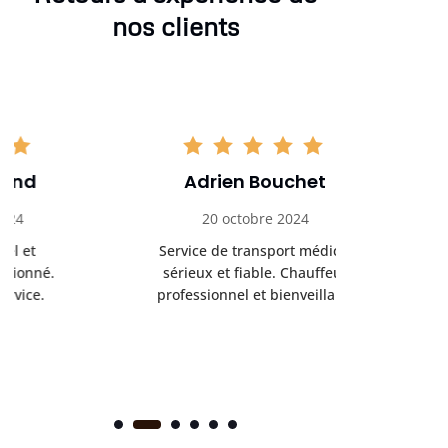
nos clients
Adrien Bouchet
Maxi
20 octobre 2024
2 nov
Service de transport médical
Ponc
sérieux et fiable. Chauffeur
profess
professionnel et bienveillant.
rendez-
s