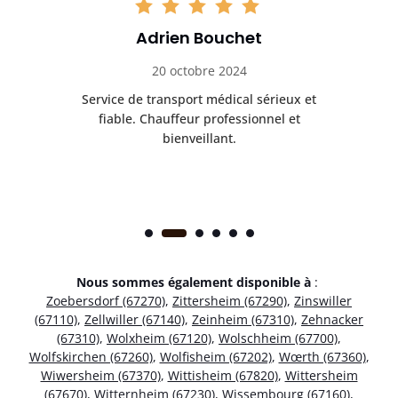
Adrien Bouchet
20 octobre 2024
rès
Service de transport médical sérieux et
Po
ice.
fiable. Chauffeur professionnel et
bienveillant.
Nous sommes également disponible à
:
Zoebersdorf (67270)
,
Zittersheim (67290)
,
Zinswiller
(67110)
,
Zellwiller (67140)
,
Zeinheim (67310)
,
Zehnacker
(67310)
,
Wolxheim (67120)
,
Wolschheim (67700)
,
Wolfskirchen (67260)
,
Wolfisheim (67202)
,
Wœrth (67360)
,
Wiwersheim (67370)
,
Wittisheim (67820)
,
Wittersheim
(67670)
,
Witternheim (67230)
,
Wissembourg (67160)
,