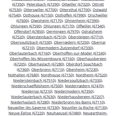
(67350)
,
Petersbach (67290)
,
Ottwiller (67320)
,
Ottrott
(67530)
,
Otterswiller (67700)
,
Ottersthal (67700)
,
Ostwald
(67540)
,
Osthouse (67150)
,
Osthoffen (67990)
,
Orschwiller
(67600)
,
Olwisheim (67170)
,
Ohnenheim (67390)
,
Ohlungen (67590)
,
Ohlungen (67170)
,
Offwiller (67340)
,
Offendorf (67850)
,
Oermingen (67970)
,
Odratzheim
(67520)
,
Obersteinbach (67510)
,
Obersteigen (67710)
,
Obersoultzbach (67330)
,
Oberrœdern (67250)
,
Obernai
(67210)
,
Obermodern-Zutzendorf (67330)
,
Oberlauterbach (67160)
,
Oberhoffen-sur-Moder (67240)
,
Oberhoffen-lès-Wissembourg (67160)
,
Oberhausbergen
(67205)
,
Oberhaslach (67280)
,
Oberdorf-Spachbach
(67360)
,
Oberbronn (67110)
,
Obenheim (67230)
,
Nothalten (67680)
,
Nordhouse (67150)
,
Nordheim (67520)
,
Niedersteinbach (67510)
,
Niedersoultzbach (67330)
,
Niederschaeffolsheim (67500)
,
Niederrœdern (67470)
,
Niedernai (67210)
,
Niedermodern (67350)
,
Niederlauterbach (67630)
,
Niederhausbergen (67207)
,
Niederhaslach (67280)
,
Niederbronn-les-Bains (67110)
,
Neuwiller-lès-Saverne (67330)
,
Neuviller-la-Roche (67130)
,
Neuve-Église (67220)
,
Neuhaeusel (67480)
,
Neugartheim-