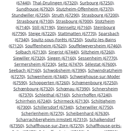
(67440)
,
Thal-Drulingen (67320)
,
Surbourg (67250)
,
Sundhouse (67920)
,
Stutzheim-Offenheim (67370)
,
Stundwiller (67250)
,
Struth (67290)
,
Strasbourg (67200)
,
Strasbourg (67100)
,
Strasbourg (67000)
,
Stotzheim
(67140)
,
Still (67190)
,
Steinseltz (67160)
,
Steinbourg
(67790)
,
Steige (67220)
,
Stattmatten (67770)
,
Sparsbach
(67340)
,
Soultz-sous-Forêts (67250)
,
Soultz-les-Bains
(67120)
,
Soufflenheim (67620)
,
Souffelweyersheim (67460)
,
Solbach (67130)
,
Singrist (67440)
,
Siltzheim (67260)
,
Siewiller (67320)
,
Siegen (67160)
,
Sessenheim (67770)
,
Sermersheim (67230)
,
Seltz (67470)
,
Sélestat (67600)
,
Seebach (67160)
,
Schwobsheim (67390)
,
Schwindratzheim
(67270)
,
Schwenheim (67440)
,
Schweighouse-sur-Moder
(67590)
,
Schopperten (67260)
,
Schœnenbourg (67250)
,
Schœnbourg (67320)
,
Schœnau (67390)
,
Schnersheim
(67370)
,
Schleithal (67160)
,
Schirrhoffen (67240)
,
Schirrhein (67240)
,
Schirmeck (67130)
,
Schiltigheim
(67300)
,
Schillersdorf (67340)
,
Scherwiller (67750)
,
Scherlenheim (67270)
,
Scheibenhard (67630)
,
Scharrachbergheim-Irmstett (67310)
,
Schalkendorf
(67350)
,
Schaffhouse-sur-Zorn (67270)
,
Schaffhouse-près-