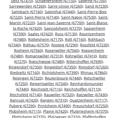
Seltz (67470)
,
Schaeffersheim (67150)
,
Saverne (67700)
,
Sarrewerden (67260)
,
Sarre-Union (67260)
,
Sand (67230)
,
Salmbach (67160)
,
Salenthal (67440)
,
Saint-Pierre-Bois
(67220)
,
Saint-Pierre (67140)
,
Saint-Nabor (67530)
,
Saint-
Martin (67220)
,
Saint-Jean-Saverne (67700)
,
Saint-Blaise-
la-Roche (67420)
,
Saessolsheim (67270)
,
Saasenheim
(67390)
,
Saales (67420)
,
Russ (67130)
,
Rountzenheim
(67480)
,
Rottelsheim (67170)
,
Rott (67160)
,
Rothbach
(67340)
,
Rothau (67570)
,
Rosteig (67290)
,
Rossfeld (67230)
,
Rosheim (67560)
,
Rosenwiller (67560)
,
Roppenheim
(67480)
,
Romanswiller (67310)
,
Rohrwiller (67410)
,
Rohr
(67270)
,
Roeschwoog (67480)
,
Rittershoffen (67690)
,
Ringendorf (67350)
,
Ringeldorf (67350)
,
Rimsdorf (67260)
,
Riedseltz (67160)
,
Richtolsheim (67390)
,
Rhinau (67860)
,
Rexingen (67320)
,
Reutenbourg (67440)
,
Retschwiller
(67250)
,
Reipertswiller (67340)
,
Reinhardsmunster
(67440)
,
Reichstett (67116)
,
Reichshoffen (67110)
,
Reichsfeld (67140)
,
Rauwiller (67320)
,
Ratzwiller (67430)
,
Ranrupt (67420)
,
Rangen (67310)
,
Quatzenheim (67117)
,
Puberg (67290)
,
Printzheim (67490)
,
Preuschdorf (67250)
,
Plobsheim (67115)
,
Plaine (67420)
,
Pfulgriesheim (67370)
,
Pfettisheim (67370)
,
Pfalzweyer (67320)
,
Pfaffenhoffen