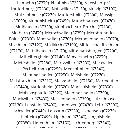
Ittlenheim (67370)
,
Neubois (67220)
,
Neewiller-près-
Lauterbourg (67630)
,
Natzwiller (67130)
,
Mutzig (67190)
,
Mutzenhouse (67270)
,
Muttersholtz (67600)
,
Mussig
(67600)
,
Mundolsheim (67450)
,
Munchhausen (67470)
,
Mulhausen (67350)
,
Muhlbach-sur-Bruche (67130)
,
Mothern (67470)
,
Morschwiller (67350)
,
Morsbronn-les-
Bains (67360)
,
Monswiller (67700)
,
Mommenheim (67670)
,
Molsheim (67120)
,
Mollkirch (67190)
,
Mittelschaeffolsheim
(67170)
,
Mittelhausen (67170)
,
Mittelhausbergen (67206)
,
Mittelbergheim (67140)
,
Minversheim (67270)
,
Mietesheim (67580)
,
Mertzwiller (67580)
,
Merkwiller-
Pechelbronn (67250)
,
Menchhoffen (67340)
,
Memmelshoffen (67250)
,
Melsheim (67270)
,
Meistratzheim (67210)
,
Matzenheim (67150)
,
Marmoutier
(67440)
,
Marlenheim (67520)
,
Marckolsheim (67390)
,
Maisonsgoutte (67220)
,
Maennolsheim (67700)
,
Mackwiller (67430)
,
Mackenheim (67390)
,
Lutzelhouse
(67130)
,
Lupstein (67490)
,
Lorentzen (67430)
,
Lohr (67290)
,
Lochwiller (67440)
,
Lobsann (67250)
,
Lixhausen (67270)
,
Littenheim (67490)
,
Lipsheim (67640)
,
Lingolsheim
(67380)
,
Limersheim (67150)
,
Lichtenberg (67340)
,