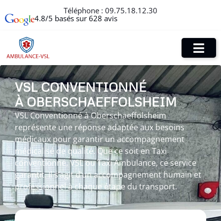
Téléphone :
09.75.18.12.30
4.8/5 basés sur 628 avis
VSL CONVENTIONNÉ
À OBERSCHAEFFOLSHEIM
VSL Conventionné à Oberschaeffolsheim
représente une réponse adaptée aux besoins
médicaux pour garantir un accompagnement
médicalisé de qualité. Que ce soit en Taxi
conventionné, VSL ou Taxi Ambulance, ce service
garantit. Il s’agit d’un accompagnement humain et
professionnel à chaque étape du transport.