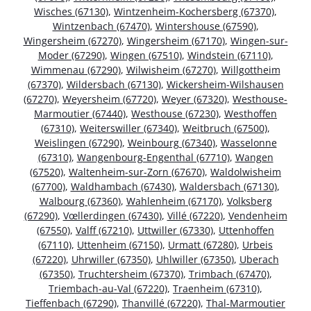
Wisches (67130)
,
Wintzenheim-Kochersberg (67370)
,
Wintzenbach (67470)
,
Wintershouse (67590)
,
Wingersheim (67270)
,
Wingersheim (67170)
,
Wingen-sur-
Moder (67290)
,
Wingen (67510)
,
Windstein (67110)
,
Wimmenau (67290)
,
Wilwisheim (67270)
,
Willgottheim
(67370)
,
Wildersbach (67130)
,
Wickersheim-Wilshausen
(67270)
,
Weyersheim (67720)
,
Weyer (67320)
,
Westhouse-
Marmoutier (67440)
,
Westhouse (67230)
,
Westhoffen
(67310)
,
Weiterswiller (67340)
,
Weitbruch (67500)
,
Weislingen (67290)
,
Weinbourg (67340)
,
Wasselonne
(67310)
,
Wangenbourg-Engenthal (67710)
,
Wangen
(67520)
,
Waltenheim-sur-Zorn (67670)
,
Waldolwisheim
(67700)
,
Waldhambach (67430)
,
Waldersbach (67130)
,
Walbourg (67360)
,
Wahlenheim (67170)
,
Volksberg
(67290)
,
Vœllerdingen (67430)
,
Villé (67220)
,
Vendenheim
(67550)
,
Valff (67210)
,
Uttwiller (67330)
,
Uttenhoffen
(67110)
,
Uttenheim (67150)
,
Urmatt (67280)
,
Urbeis
(67220)
,
Uhrwiller (67350)
,
Uhlwiller (67350)
,
Uberach
(67350)
,
Truchtersheim (67370)
,
Trimbach (67470)
,
Triembach-au-Val (67220)
,
Traenheim (67310)
,
Tieffenbach (67290)
,
Thanvillé (67220)
,
Thal-Marmoutier