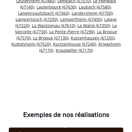
Leutenheim (67480)
,
Lembach (67510)
,
Le Hohwald
(67140)
,
Lauterbourg (67630)
,
Laubach (67580)
,
Langensoultzbach (67360)
,
Landersheim (67700)
,
Lampertsloch (67250)
,
Lampertheim (67450)
,
Lalaye
(67220)
,
La Wantzenau (67610)
,
La Walck (67350)
,
La
Vancelle (67730)
,
La Petite-Pierre (67290)
,
La Broque
(67570)
,
La Broque (67130)
,
Kutzenhausen (67250)
,
Kuttolsheim (67520)
,
Kurtzenhouse (67240)
,
Kriegsheim
(67170)
,
Krautwiller (67170)
Exemples de nos réalisations