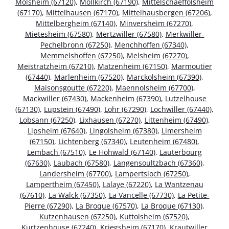
Molsheim (67120)
,
Mollkirch (67190)
,
Mittelschaeffolsheim
(67170)
,
Mittelhausen (67170)
,
Mittelhausbergen (67206)
,
Mittelbergheim (67140)
,
Minversheim (67270)
,
Mietesheim (67580)
,
Mertzwiller (67580)
,
Merkwiller-
Pechelbronn (67250)
,
Menchhoffen (67340)
,
Memmelshoffen (67250)
,
Melsheim (67270)
,
Meistratzheim (67210)
,
Matzenheim (67150)
,
Marmoutier
(67440)
,
Marlenheim (67520)
,
Marckolsheim (67390)
,
Maisonsgoutte (67220)
,
Maennolsheim (67700)
,
Mackwiller (67430)
,
Mackenheim (67390)
,
Lutzelhouse
(67130)
,
Lupstein (67490)
,
Lohr (67290)
,
Lochwiller (67440)
,
Lobsann (67250)
,
Lixhausen (67270)
,
Littenheim (67490)
,
Lipsheim (67640)
,
Lingolsheim (67380)
,
Limersheim
(67150)
,
Lichtenberg (67340)
,
Leutenheim (67480)
,
Lembach (67510)
,
Le Hohwald (67140)
,
Lauterbourg
(67630)
,
Laubach (67580)
,
Langensoultzbach (67360)
,
Landersheim (67700)
,
Lampertsloch (67250)
,
Lampertheim (67450)
,
Lalaye (67220)
,
La Wantzenau
(67610)
,
La Walck (67350)
,
La Vancelle (67730)
,
La Petite-
Pierre (67290)
,
La Broque (67570)
,
La Broque (67130)
,
Kutzenhausen (67250)
,
Kuttolsheim (67520)
,
Kurtzenhouse (67240)
,
Kriegsheim (67170)
,
Krautwiller