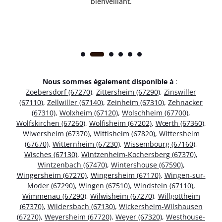
bienveillant.
Nous sommes également disponible à
:
Zoebersdorf (67270)
,
Zittersheim (67290)
,
Zinswiller
(67110)
,
Zellwiller (67140)
,
Zeinheim (67310)
,
Zehnacker
(67310)
,
Wolxheim (67120)
,
Wolschheim (67700)
,
Wolfskirchen (67260)
,
Wolfisheim (67202)
,
Wœrth (67360)
,
Wiwersheim (67370)
,
Wittisheim (67820)
,
Wittersheim
(67670)
,
Witternheim (67230)
,
Wissembourg (67160)
,
Wisches (67130)
,
Wintzenheim-Kochersberg (67370)
,
Wintzenbach (67470)
,
Wintershouse (67590)
,
Wingersheim (67270)
,
Wingersheim (67170)
,
Wingen-sur-
Moder (67290)
,
Wingen (67510)
,
Windstein (67110)
,
Wimmenau (67290)
,
Wilwisheim (67270)
,
Willgottheim
(67370)
,
Wildersbach (67130)
,
Wickersheim-Wilshausen
(67270)
,
Weyersheim (67720)
,
Weyer (67320)
,
Westhouse-