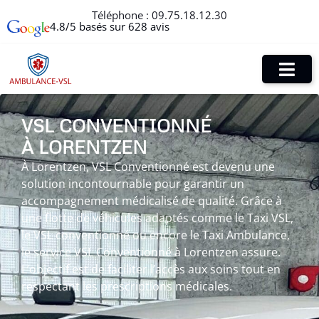
Téléphone :
09.75.18.12.30
4.8/5 basés sur 628 avis
VSL CONVENTIONNÉ
À LORENTZEN
À Lorentzen, VSL Conventionné est devenu une
solution incontournable pour garantir un
accompagnement médicalisé de qualité. Grâce à
une flotte de véhicules adaptés comme le Taxi VSL,
le VSL conventionné ou encore le Taxi Ambulance,
le service VSL Conventionné à Lorentzen assure.
L’objectif est de faciliter l’accès aux soins tout en
respectant les prescriptions médicales.