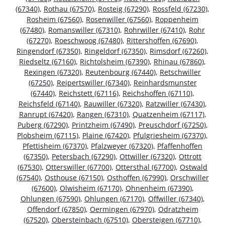
(67340)
,
Rothau (67570)
,
Rosteig (67290)
,
Rossfeld (67230)
,
Rosheim (67560)
,
Rosenwiller (67560)
,
Roppenheim
(67480)
,
Romanswiller (67310)
,
Rohrwiller (67410)
,
Rohr
(67270)
,
Roeschwoog (67480)
,
Rittershoffen (67690)
,
Ringendorf (67350)
,
Ringeldorf (67350)
,
Rimsdorf (67260)
,
Riedseltz (67160)
,
Richtolsheim (67390)
,
Rhinau (67860)
,
Rexingen (67320)
,
Reutenbourg (67440)
,
Retschwiller
(67250)
,
Reipertswiller (67340)
,
Reinhardsmunster
(67440)
,
Reichstett (67116)
,
Reichshoffen (67110)
,
Reichsfeld (67140)
,
Rauwiller (67320)
,
Ratzwiller (67430)
,
Ranrupt (67420)
,
Rangen (67310)
,
Quatzenheim (67117)
,
Puberg (67290)
,
Printzheim (67490)
,
Preuschdorf (67250)
,
Plobsheim (67115)
,
Plaine (67420)
,
Pfulgriesheim (67370)
,
Pfettisheim (67370)
,
Pfalzweyer (67320)
,
Pfaffenhoffen
(67350)
,
Petersbach (67290)
,
Ottwiller (67320)
,
Ottrott
(67530)
,
Otterswiller (67700)
,
Ottersthal (67700)
,
Ostwald
(67540)
,
Osthouse (67150)
,
Osthoffen (67990)
,
Orschwiller
(67600)
,
Olwisheim (67170)
,
Ohnenheim (67390)
,
Ohlungen (67590)
,
Ohlungen (67170)
,
Offwiller (67340)
,
Offendorf (67850)
,
Oermingen (67970)
,
Odratzheim
(67520)
,
Obersteinbach (67510)
,
Obersteigen (67710)
,