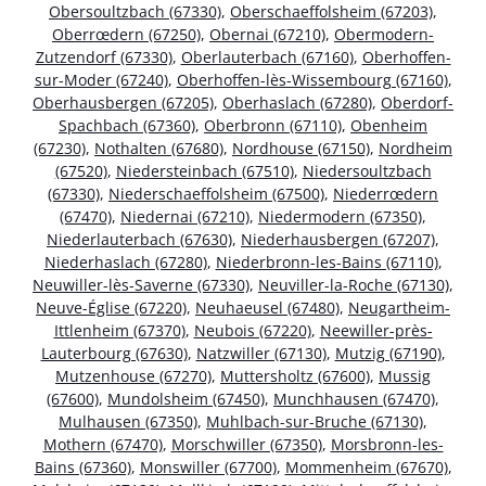
Obersoultzbach (67330)
,
Oberschaeffolsheim (67203)
,
Oberrœdern (67250)
,
Obernai (67210)
,
Obermodern-
Zutzendorf (67330)
,
Oberlauterbach (67160)
,
Oberhoffen-
sur-Moder (67240)
,
Oberhoffen-lès-Wissembourg (67160)
,
Oberhausbergen (67205)
,
Oberhaslach (67280)
,
Oberdorf-
Spachbach (67360)
,
Oberbronn (67110)
,
Obenheim
(67230)
,
Nothalten (67680)
,
Nordhouse (67150)
,
Nordheim
(67520)
,
Niedersteinbach (67510)
,
Niedersoultzbach
(67330)
,
Niederschaeffolsheim (67500)
,
Niederrœdern
(67470)
,
Niedernai (67210)
,
Niedermodern (67350)
,
Niederlauterbach (67630)
,
Niederhausbergen (67207)
,
Niederhaslach (67280)
,
Niederbronn-les-Bains (67110)
,
Neuwiller-lès-Saverne (67330)
,
Neuviller-la-Roche (67130)
,
Neuve-Église (67220)
,
Neuhaeusel (67480)
,
Neugartheim-
Ittlenheim (67370)
,
Neubois (67220)
,
Neewiller-près-
Lauterbourg (67630)
,
Natzwiller (67130)
,
Mutzig (67190)
,
Mutzenhouse (67270)
,
Muttersholtz (67600)
,
Mussig
(67600)
,
Mundolsheim (67450)
,
Munchhausen (67470)
,
Mulhausen (67350)
,
Muhlbach-sur-Bruche (67130)
,
Mothern (67470)
,
Morschwiller (67350)
,
Morsbronn-les-
Bains (67360)
,
Monswiller (67700)
,
Mommenheim (67670)
,