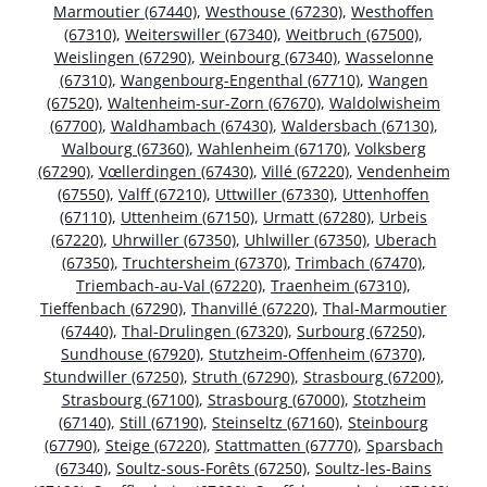
Marmoutier (67440)
,
Westhouse (67230)
,
Westhoffen
(67310)
,
Weiterswiller (67340)
,
Weitbruch (67500)
,
Weislingen (67290)
,
Weinbourg (67340)
,
Wasselonne
(67310)
,
Wangenbourg-Engenthal (67710)
,
Wangen
(67520)
,
Waltenheim-sur-Zorn (67670)
,
Waldolwisheim
(67700)
,
Waldhambach (67430)
,
Waldersbach (67130)
,
Walbourg (67360)
,
Wahlenheim (67170)
,
Volksberg
(67290)
,
Vœllerdingen (67430)
,
Villé (67220)
,
Vendenheim
(67550)
,
Valff (67210)
,
Uttwiller (67330)
,
Uttenhoffen
(67110)
,
Uttenheim (67150)
,
Urmatt (67280)
,
Urbeis
(67220)
,
Uhrwiller (67350)
,
Uhlwiller (67350)
,
Uberach
(67350)
,
Truchtersheim (67370)
,
Trimbach (67470)
,
Triembach-au-Val (67220)
,
Traenheim (67310)
,
Tieffenbach (67290)
,
Thanvillé (67220)
,
Thal-Marmoutier
(67440)
,
Thal-Drulingen (67320)
,
Surbourg (67250)
,
Sundhouse (67920)
,
Stutzheim-Offenheim (67370)
,
Stundwiller (67250)
,
Struth (67290)
,
Strasbourg (67200)
,
Strasbourg (67100)
,
Strasbourg (67000)
,
Stotzheim
(67140)
,
Still (67190)
,
Steinseltz (67160)
,
Steinbourg
(67790)
,
Steige (67220)
,
Stattmatten (67770)
,
Sparsbach
(67340)
,
Soultz-sous-Forêts (67250)
,
Soultz-les-Bains