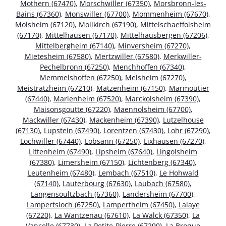
Mothern (67470)
,
Morschwiller (67350)
,
Morsbronn-les-
Bains (67360)
,
Monswiller (67700)
,
Mommenheim (67670)
,
Molsheim (67120)
,
Mollkirch (67190)
,
Mittelschaeffolsheim
(67170)
,
Mittelhausen (67170)
,
Mittelhausbergen (67206)
,
Mittelbergheim (67140)
,
Minversheim (67270)
,
Mietesheim (67580)
,
Mertzwiller (67580)
,
Merkwiller-
Pechelbronn (67250)
,
Menchhoffen (67340)
,
Memmelshoffen (67250)
,
Melsheim (67270)
,
Meistratzheim (67210)
,
Matzenheim (67150)
,
Marmoutier
(67440)
,
Marlenheim (67520)
,
Marckolsheim (67390)
,
Maisonsgoutte (67220)
,
Maennolsheim (67700)
,
Mackwiller (67430)
,
Mackenheim (67390)
,
Lutzelhouse
(67130)
,
Lupstein (67490)
,
Lorentzen (67430)
,
Lohr (67290)
,
Lochwiller (67440)
,
Lobsann (67250)
,
Lixhausen (67270)
,
Littenheim (67490)
,
Lipsheim (67640)
,
Lingolsheim
(67380)
,
Limersheim (67150)
,
Lichtenberg (67340)
,
Leutenheim (67480)
,
Lembach (67510)
,
Le Hohwald
(67140)
,
Lauterbourg (67630)
,
Laubach (67580)
,
Langensoultzbach (67360)
,
Landersheim (67700)
,
Lampertsloch (67250)
,
Lampertheim (67450)
,
Lalaye
(67220)
,
La Wantzenau (67610)
,
La Walck (67350)
,
La
Vancelle (67730)
,
La Petite-Pierre (67290)
,
La Broque