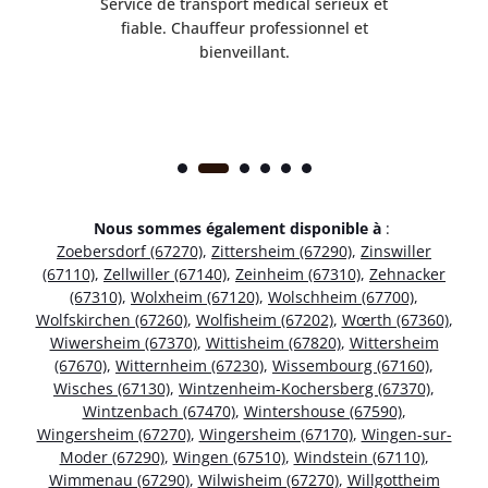
rès
Service de transport médical sérieux et
Po
ice.
fiable. Chauffeur professionnel et
bienveillant.
Nous sommes également disponible à
:
Zoebersdorf (67270)
,
Zittersheim (67290)
,
Zinswiller
(67110)
,
Zellwiller (67140)
,
Zeinheim (67310)
,
Zehnacker
(67310)
,
Wolxheim (67120)
,
Wolschheim (67700)
,
Wolfskirchen (67260)
,
Wolfisheim (67202)
,
Wœrth (67360)
,
Wiwersheim (67370)
,
Wittisheim (67820)
,
Wittersheim
(67670)
,
Witternheim (67230)
,
Wissembourg (67160)
,
Wisches (67130)
,
Wintzenheim-Kochersberg (67370)
,
Wintzenbach (67470)
,
Wintershouse (67590)
,
Wingersheim (67270)
,
Wingersheim (67170)
,
Wingen-sur-
Moder (67290)
,
Wingen (67510)
,
Windstein (67110)
,
Wimmenau (67290)
,
Wilwisheim (67270)
,
Willgottheim