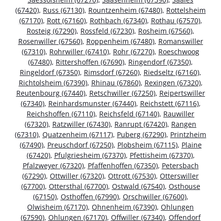
(67420)
,
Russ (67130)
,
Rountzenheim (67480)
,
Rottelsheim
(67170)
,
Rott (67160)
,
Rothbach (67340)
,
Rothau (67570)
,
Rosteig (67290)
,
Rossfeld (67230)
,
Rosheim (67560)
,
Rosenwiller (67560)
,
Roppenheim (67480)
,
Romanswiller
(67310)
,
Rohrwiller (67410)
,
Rohr (67270)
,
Roeschwoog
(67480)
,
Rittershoffen (67690)
,
Ringendorf (67350)
,
Ringeldorf (67350)
,
Rimsdorf (67260)
,
Riedseltz (67160)
,
Richtolsheim (67390)
,
Rhinau (67860)
,
Rexingen (67320)
,
Reutenbourg (67440)
,
Retschwiller (67250)
,
Reipertswiller
(67340)
,
Reinhardsmunster (67440)
,
Reichstett (67116)
,
Reichshoffen (67110)
,
Reichsfeld (67140)
,
Rauwiller
(67320)
,
Ratzwiller (67430)
,
Ranrupt (67420)
,
Rangen
(67310)
,
Quatzenheim (67117)
,
Puberg (67290)
,
Printzheim
(67490)
,
Preuschdorf (67250)
,
Plobsheim (67115)
,
Plaine
(67420)
,
Pfulgriesheim (67370)
,
Pfettisheim (67370)
,
Pfalzweyer (67320)
,
Pfaffenhoffen (67350)
,
Petersbach
(67290)
,
Ottwiller (67320)
,
Ottrott (67530)
,
Otterswiller
(67700)
,
Ottersthal (67700)
,
Ostwald (67540)
,
Osthouse
(67150)
,
Osthoffen (67990)
,
Orschwiller (67600)
,
Olwisheim (67170)
,
Ohnenheim (67390)
,
Ohlungen
(67590)
,
Ohlungen (67170)
,
Offwiller (67340)
,
Offendorf