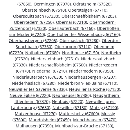
(67850)
,
Oermingen (67970)
,
Odratzheim (67520)
,
Obersteinbach (67510)
,
Obersteigen (67710)
,
Obersoultzbach (67330)
,
Oberschaeffolsheim (67203)
,
Oberrœdern (67250)
,
Obernai (67210)
,
Obermodern-
Zutzendorf (67330)
,
Oberlauterbach (67160)
,
Oberhoffen-
sur-Moder (67240)
,
Oberhoffen-lès-Wissembourg (67160)
,
Oberhausbergen (67205)
,
Oberhaslach (67280)
,
Oberdorf-
Spachbach (67360)
,
Oberbronn (67110)
,
Obenheim
(67230)
,
Nothalten (67680)
,
Nordhouse (67150)
,
Nordheim
(67520)
,
Niedersteinbach (67510)
,
Niedersoultzbach
(67330)
,
Niederschaeffolsheim (67500)
,
Niederrœdern
(67470)
,
Niedernai (67210)
,
Niedermodern (67350)
,
Niederlauterbach (67630)
,
Niederhausbergen (67207)
,
Niederhaslach (67280)
,
Niederbronn-les-Bains (67110)
,
Neuwiller-lès-Saverne (67330)
,
Neuviller-la-Roche (67130)
,
Neuve-Église (67220)
,
Neuhaeusel (67480)
,
Neugartheim-
Ittlenheim (67370)
,
Neubois (67220)
,
Neewiller-près-
Lauterbourg (67630)
,
Natzwiller (67130)
,
Mutzig (67190)
,
Mutzenhouse (67270)
,
Muttersholtz (67600)
,
Mussig
(67600)
,
Mundolsheim (67450)
,
Munchhausen (67470)
,
Mulhausen (67350)
,
Muhlbach-sur-Bruche (67130)
,