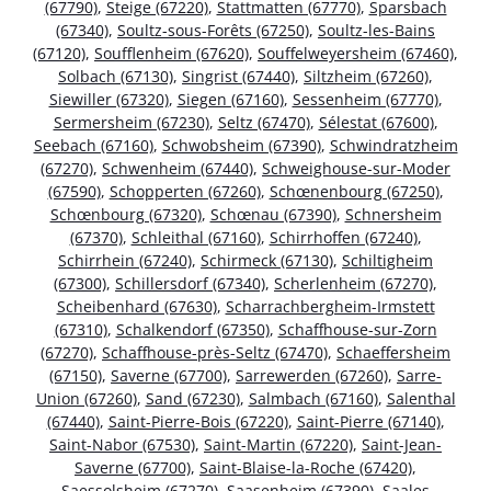
(67790)
,
Steige (67220)
,
Stattmatten (67770)
,
Sparsbach
(67340)
,
Soultz-sous-Forêts (67250)
,
Soultz-les-Bains
(67120)
,
Soufflenheim (67620)
,
Souffelweyersheim (67460)
,
Solbach (67130)
,
Singrist (67440)
,
Siltzheim (67260)
,
Siewiller (67320)
,
Siegen (67160)
,
Sessenheim (67770)
,
Sermersheim (67230)
,
Seltz (67470)
,
Sélestat (67600)
,
Seebach (67160)
,
Schwobsheim (67390)
,
Schwindratzheim
(67270)
,
Schwenheim (67440)
,
Schweighouse-sur-Moder
(67590)
,
Schopperten (67260)
,
Schœnenbourg (67250)
,
Schœnbourg (67320)
,
Schœnau (67390)
,
Schnersheim
(67370)
,
Schleithal (67160)
,
Schirrhoffen (67240)
,
Schirrhein (67240)
,
Schirmeck (67130)
,
Schiltigheim
(67300)
,
Schillersdorf (67340)
,
Scherlenheim (67270)
,
Scheibenhard (67630)
,
Scharrachbergheim-Irmstett
(67310)
,
Schalkendorf (67350)
,
Schaffhouse-sur-Zorn
(67270)
,
Schaffhouse-près-Seltz (67470)
,
Schaeffersheim
(67150)
,
Saverne (67700)
,
Sarrewerden (67260)
,
Sarre-
Union (67260)
,
Sand (67230)
,
Salmbach (67160)
,
Salenthal
(67440)
,
Saint-Pierre-Bois (67220)
,
Saint-Pierre (67140)
,
Saint-Nabor (67530)
,
Saint-Martin (67220)
,
Saint-Jean-
Saverne (67700)
,
Saint-Blaise-la-Roche (67420)
,
Saessolsheim (67270)
,
Saasenheim (67390)
,
Saales