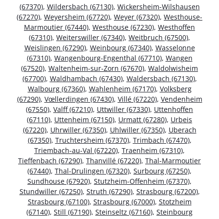
(67370)
,
Wildersbach (67130)
,
Wickersheim-Wilshausen
(67270)
,
Weyersheim (67720)
,
Weyer (67320)
,
Westhouse-
Marmoutier (67440)
,
Westhouse (67230)
,
Westhoffen
(67310)
,
Weiterswiller (67340)
,
Weitbruch (67500)
,
Weislingen (67290)
,
Weinbourg (67340)
,
Wasselonne
(67310)
,
Wangenbourg-Engenthal (67710)
,
Wangen
(67520)
,
Waltenheim-sur-Zorn (67670)
,
Waldolwisheim
(67700)
,
Waldhambach (67430)
,
Waldersbach (67130)
,
Walbourg (67360)
,
Wahlenheim (67170)
,
Volksberg
(67290)
,
Vœllerdingen (67430)
,
Villé (67220)
,
Vendenheim
(67550)
,
Valff (67210)
,
Uttwiller (67330)
,
Uttenhoffen
(67110)
,
Uttenheim (67150)
,
Urmatt (67280)
,
Urbeis
(67220)
,
Uhrwiller (67350)
,
Uhlwiller (67350)
,
Uberach
(67350)
,
Truchtersheim (67370)
,
Trimbach (67470)
,
Triembach-au-Val (67220)
,
Traenheim (67310)
,
Tieffenbach (67290)
,
Thanvillé (67220)
,
Thal-Marmoutier
(67440)
,
Thal-Drulingen (67320)
,
Surbourg (67250)
,
Sundhouse (67920)
,
Stutzheim-Offenheim (67370)
,
Stundwiller (67250)
,
Struth (67290)
,
Strasbourg (67200)
,
Strasbourg (67100)
,
Strasbourg (67000)
,
Stotzheim
(67140)
,
Still (67190)
,
Steinseltz (67160)
,
Steinbourg