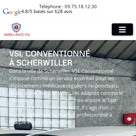
Téléphone :
09.75.18.12.30
4.8/5 basés sur 628 avis
VSL CONVENTIONNÉ
À SCHERWILLER
Dans la ville de Scherwiller, VSL Conventionné
s’impose comme un service essentiel pour les
déplacements médicaux réguliers ou ponctuels.
Grâce à une flotte de véhicules adaptés comme le
Taxi VSL, le VSL conventionné ou encore le Taxi
Ambulance, ce service garantit. Il s’agit d’un
accompagnement humain et professionnel à
chaque étape du transport.