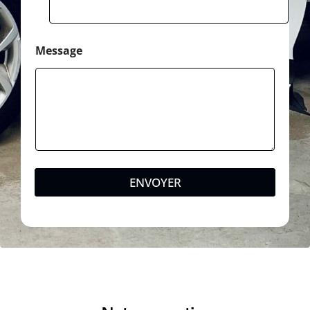
a
g
e
Message
ENVOYER