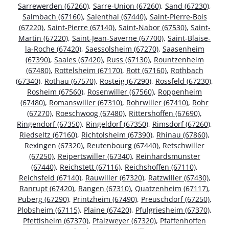
Sarrewerden (67260)
,
Sarre-Union (67260)
,
Sand (67230)
,
Salmbach (67160)
,
Salenthal (67440)
,
Saint-Pierre-Bois
(67220)
,
Saint-Pierre (67140)
,
Saint-Nabor (67530)
,
Saint-
Martin (67220)
,
Saint-Jean-Saverne (67700)
,
Saint-Blaise-
la-Roche (67420)
,
Saessolsheim (67270)
,
Saasenheim
(67390)
,
Saales (67420)
,
Russ (67130)
,
Rountzenheim
(67480)
,
Rottelsheim (67170)
,
Rott (67160)
,
Rothbach
(67340)
,
Rothau (67570)
,
Rosteig (67290)
,
Rossfeld (67230)
,
Rosheim (67560)
,
Rosenwiller (67560)
,
Roppenheim
(67480)
,
Romanswiller (67310)
,
Rohrwiller (67410)
,
Rohr
(67270)
,
Roeschwoog (67480)
,
Rittershoffen (67690)
,
Ringendorf (67350)
,
Ringeldorf (67350)
,
Rimsdorf (67260)
,
Riedseltz (67160)
,
Richtolsheim (67390)
,
Rhinau (67860)
,
Rexingen (67320)
,
Reutenbourg (67440)
,
Retschwiller
(67250)
,
Reipertswiller (67340)
,
Reinhardsmunster
(67440)
,
Reichstett (67116)
,
Reichshoffen (67110)
,
Reichsfeld (67140)
,
Rauwiller (67320)
,
Ratzwiller (67430)
,
Ranrupt (67420)
,
Rangen (67310)
,
Quatzenheim (67117)
,
Puberg (67290)
,
Printzheim (67490)
,
Preuschdorf (67250)
,
Plobsheim (67115)
,
Plaine (67420)
,
Pfulgriesheim (67370)
,
Pfettisheim (67370)
,
Pfalzweyer (67320)
,
Pfaffenhoffen