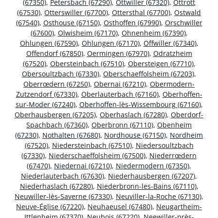
(67350)
,
Petersbach (67290)
,
Ottwiller (67320)
,
Ottrott
(67530)
,
Otterswiller (67700)
,
Ottersthal (67700)
,
Ostwald
(67540)
,
Osthouse (67150)
,
Osthoffen (67990)
,
Orschwiller
(67600)
,
Olwisheim (67170)
,
Ohnenheim (67390)
,
Ohlungen (67590)
,
Ohlungen (67170)
,
Offwiller (67340)
,
Offendorf (67850)
,
Oermingen (67970)
,
Odratzheim
(67520)
,
Obersteinbach (67510)
,
Obersteigen (67710)
,
Obersoultzbach (67330)
,
Oberschaeffolsheim (67203)
,
Oberrœdern (67250)
,
Obernai (67210)
,
Obermodern-
Zutzendorf (67330)
,
Oberlauterbach (67160)
,
Oberhoffen-
sur-Moder (67240)
,
Oberhoffen-lès-Wissembourg (67160)
,
Oberhausbergen (67205)
,
Oberhaslach (67280)
,
Oberdorf-
Spachbach (67360)
,
Oberbronn (67110)
,
Obenheim
(67230)
,
Nothalten (67680)
,
Nordhouse (67150)
,
Nordheim
(67520)
,
Niedersteinbach (67510)
,
Niedersoultzbach
(67330)
,
Niederschaeffolsheim (67500)
,
Niederrœdern
(67470)
,
Niedernai (67210)
,
Niedermodern (67350)
,
Niederlauterbach (67630)
,
Niederhausbergen (67207)
,
Niederhaslach (67280)
,
Niederbronn-les-Bains (67110)
,
Neuwiller-lès-Saverne (67330)
,
Neuviller-la-Roche (67130)
,
Neuve-Église (67220)
,
Neuhaeusel (67480)
,
Neugartheim-
Ittlenheim (67370)
,
Neubois (67220)
,
Neewiller-près-