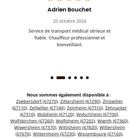
Adrien Bouchet
20 octobre 2024
rès
Service de transport médical sérieux et
Po
ice.
fiable. Chauffeur professionnel et
bienveillant.
Nous sommes également disponible à
:
Zoebersdorf (67270)
,
Zittersheim (67290)
,
Zinswiller
(67110)
,
Zellwiller (67140)
,
Zeinheim (67310)
,
Zehnacker
(67310)
,
Wolxheim (67120)
,
Wolschheim (67700)
,
Wolfskirchen (67260)
,
Wolfisheim (67202)
,
Wœrth (67360)
,
Wiwersheim (67370)
,
Wittisheim (67820)
,
Wittersheim
(67670)
,
Witternheim (67230)
,
Wissembourg (67160)
,