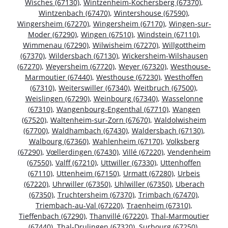
Wisches (67130)
,
Wintzenheim-Kochersberg (67370)
,
Wintzenbach (67470)
,
Wintershouse (67590)
,
Wingersheim (67270)
,
Wingersheim (67170)
,
Wingen-sur-
Moder (67290)
,
Wingen (67510)
,
Windstein (67110)
,
Wimmenau (67290)
,
Wilwisheim (67270)
,
Willgottheim
(67370)
,
Wildersbach (67130)
,
Wickersheim-Wilshausen
(67270)
,
Weyersheim (67720)
,
Weyer (67320)
,
Westhouse-
Marmoutier (67440)
,
Westhouse (67230)
,
Westhoffen
(67310)
,
Weiterswiller (67340)
,
Weitbruch (67500)
,
Weislingen (67290)
,
Weinbourg (67340)
,
Wasselonne
(67310)
,
Wangenbourg-Engenthal (67710)
,
Wangen
(67520)
,
Waltenheim-sur-Zorn (67670)
,
Waldolwisheim
(67700)
,
Waldhambach (67430)
,
Waldersbach (67130)
,
Walbourg (67360)
,
Wahlenheim (67170)
,
Volksberg
(67290)
,
Vœllerdingen (67430)
,
Villé (67220)
,
Vendenheim
(67550)
,
Valff (67210)
,
Uttwiller (67330)
,
Uttenhoffen
(67110)
,
Uttenheim (67150)
,
Urmatt (67280)
,
Urbeis
(67220)
,
Uhrwiller (67350)
,
Uhlwiller (67350)
,
Uberach
(67350)
,
Truchtersheim (67370)
,
Trimbach (67470)
,
Triembach-au-Val (67220)
,
Traenheim (67310)
,
Tieffenbach (67290)
,
Thanvillé (67220)
,
Thal-Marmoutier
(67440)
,
Thal-Drulingen (67320)
,
Surbourg (67250)
,