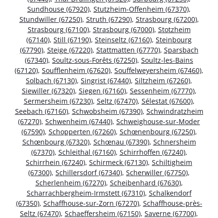
Sundhouse (67920)
,
Stutzheim-Offenheim (67370)
,
Stundwiller (67250)
,
Struth (67290)
,
Strasbourg (67200)
,
Strasbourg (67100)
,
Strasbourg (67000)
,
Stotzheim
(67140)
,
Still (67190)
,
Steinseltz (67160)
,
Steinbourg
(67790)
,
Steige (67220)
,
Stattmatten (67770)
,
Sparsbach
(67340)
,
Soultz-sous-Forêts (67250)
,
Soultz-les-Bains
(67120)
,
Soufflenheim (67620)
,
Souffelweyersheim (67460)
,
Solbach (67130)
,
Singrist (67440)
,
Siltzheim (67260)
,
Siewiller (67320)
,
Siegen (67160)
,
Sessenheim (67770)
,
Sermersheim (67230)
,
Seltz (67470)
,
Sélestat (67600)
,
Seebach (67160)
,
Schwobsheim (67390)
,
Schwindratzheim
(67270)
,
Schwenheim (67440)
,
Schweighouse-sur-Moder
(67590)
,
Schopperten (67260)
,
Schœnenbourg (67250)
,
Schœnbourg (67320)
,
Schœnau (67390)
,
Schnersheim
(67370)
,
Schleithal (67160)
,
Schirrhoffen (67240)
,
Schirrhein (67240)
,
Schirmeck (67130)
,
Schiltigheim
(67300)
,
Schillersdorf (67340)
,
Scherwiller (67750)
,
Scherlenheim (67270)
,
Scheibenhard (67630)
,
Scharrachbergheim-Irmstett (67310)
,
Schalkendorf
(67350)
,
Schaffhouse-sur-Zorn (67270)
,
Schaffhouse-près-
Seltz (67470)
,
Schaeffersheim (67150)
,
Saverne (67700)
,