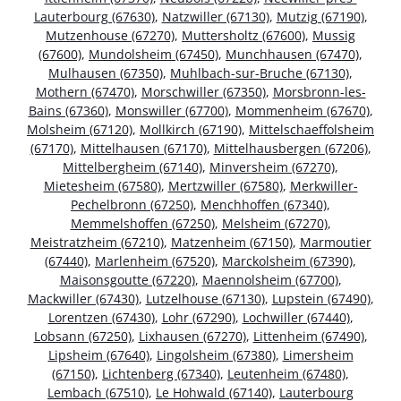
Lauterbourg (67630)
,
Natzwiller (67130)
,
Mutzig (67190)
,
Mutzenhouse (67270)
,
Muttersholtz (67600)
,
Mussig
(67600)
,
Mundolsheim (67450)
,
Munchhausen (67470)
,
Mulhausen (67350)
,
Muhlbach-sur-Bruche (67130)
,
Mothern (67470)
,
Morschwiller (67350)
,
Morsbronn-les-
Bains (67360)
,
Monswiller (67700)
,
Mommenheim (67670)
,
Molsheim (67120)
,
Mollkirch (67190)
,
Mittelschaeffolsheim
(67170)
,
Mittelhausen (67170)
,
Mittelhausbergen (67206)
,
Mittelbergheim (67140)
,
Minversheim (67270)
,
Mietesheim (67580)
,
Mertzwiller (67580)
,
Merkwiller-
Pechelbronn (67250)
,
Menchhoffen (67340)
,
Memmelshoffen (67250)
,
Melsheim (67270)
,
Meistratzheim (67210)
,
Matzenheim (67150)
,
Marmoutier
(67440)
,
Marlenheim (67520)
,
Marckolsheim (67390)
,
Maisonsgoutte (67220)
,
Maennolsheim (67700)
,
Mackwiller (67430)
,
Lutzelhouse (67130)
,
Lupstein (67490)
,
Lorentzen (67430)
,
Lohr (67290)
,
Lochwiller (67440)
,
Lobsann (67250)
,
Lixhausen (67270)
,
Littenheim (67490)
,
Lipsheim (67640)
,
Lingolsheim (67380)
,
Limersheim
(67150)
,
Lichtenberg (67340)
,
Leutenheim (67480)
,
Lembach (67510)
,
Le Hohwald (67140)
,
Lauterbourg