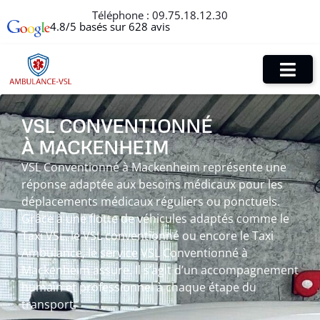
Téléphone :
09.75.18.12.30
4.8/5 basés sur 628 avis
VSL CONVENTIONNÉ
À MACKENHEIM
VSL Conventionné à Mackenheim représente une
réponse adaptée aux besoins médicaux pour les
déplacements médicaux réguliers ou ponctuels.
Grâce à une flotte de véhicules adaptés comme le
Taxi VSL, le VSL conventionné ou encore le Taxi
Ambulance, le service VSL Conventionné à
Mackenheim assure. Il s’agit d’un accompagnement
humain et professionnel à chaque étape du
transport.