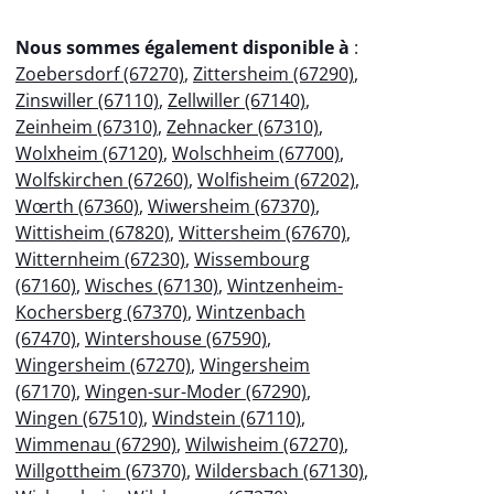
Nous sommes également disponible à
:
Zoebersdorf (67270)
,
Zittersheim (67290)
,
Zinswiller (67110)
,
Zellwiller (67140)
,
Zeinheim (67310)
,
Zehnacker (67310)
,
Wolxheim (67120)
,
Wolschheim (67700)
,
Wolfskirchen (67260)
,
Wolfisheim (67202)
,
Wœrth (67360)
,
Wiwersheim (67370)
,
Wittisheim (67820)
,
Wittersheim (67670)
,
Witternheim (67230)
,
Wissembourg
(67160)
,
Wisches (67130)
,
Wintzenheim-
Kochersberg (67370)
,
Wintzenbach
(67470)
,
Wintershouse (67590)
,
Wingersheim (67270)
,
Wingersheim
(67170)
,
Wingen-sur-Moder (67290)
,
Wingen (67510)
,
Windstein (67110)
,
Wimmenau (67290)
,
Wilwisheim (67270)
,
Willgottheim (67370)
,
Wildersbach (67130)
,