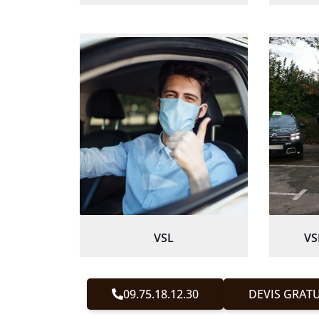
VSL
VS
09.75.18.12.30
DEVIS GRATU