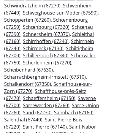
Schwindratzheim (67270)
,
Schwenheim
(67440)
,
Schweighouse-sur-Moder (67590)
,
Schopperten (67260)
,
Schœnenbourg
(67250)
,
Schœnbourg (67320)
,
Schœnau
(67390)
,
Schnersheim (67370)
,
Schleithal
(67160)
,
Schirrhoffen (67240)
,
Schirrhein
(67240)
,
Schirmeck (67130)
,
Schiltigheim
(67300)
,
Schillersdorf (67340)
,
Scherwiller
(67750)
,
Scherlenheim (67270)
,
Scheibenhard (67630)
,
Scharrachbergheim-Irmstett (67310)
,
Schalkendorf (67350)
,
Schaffhouse-sur-
Zorn (67270)
,
Schaffhouse-près-Seltz
(67470)
,
Schaeffersheim (67150)
,
Saverne
(67700)
,
Sarrewerden (67260)
,
Sarre-Union
(67260)
,
Sand (67230)
,
Salmbach (67160)
,
Salenthal (67440)
,
Saint-Pierre-Bois
(67220)
,
Saint-Pierre (67140)
,
Saint-Nabor