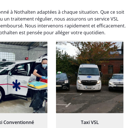
nné à Nothalten adaptées à chaque situation. Que ce soit
ou un traitement régulier, nous assurons un service VSL
remboursé. Nous intervenons rapidement et efficacement.
thalten est pensée pour alléger votre quotidien.
ud Deschamps
Jérémy Ferrand
0 janvier 2025
8 septembre 2024
tisfait du transport,
Transport ponctuel et
s’est bien déroulé.
personnel très attentionné.
feur à l’écoute et
Très satisfait du service.
patient.
xi Conventionné
Taxi VSL