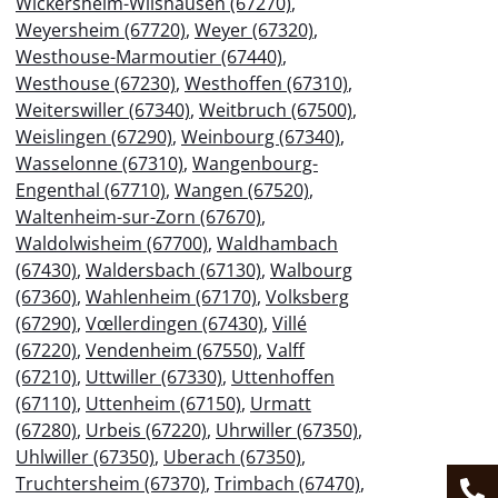
Wickersheim-Wilshausen (67270)
,
Weyersheim (67720)
,
Weyer (67320)
,
Westhouse-Marmoutier (67440)
,
Westhouse (67230)
,
Westhoffen (67310)
,
Weiterswiller (67340)
,
Weitbruch (67500)
,
Weislingen (67290)
,
Weinbourg (67340)
,
Wasselonne (67310)
,
Wangenbourg-
Engenthal (67710)
,
Wangen (67520)
,
Waltenheim-sur-Zorn (67670)
,
Waldolwisheim (67700)
,
Waldhambach
(67430)
,
Waldersbach (67130)
,
Walbourg
(67360)
,
Wahlenheim (67170)
,
Volksberg
(67290)
,
Vœllerdingen (67430)
,
Villé
(67220)
,
Vendenheim (67550)
,
Valff
(67210)
,
Uttwiller (67330)
,
Uttenhoffen
(67110)
,
Uttenheim (67150)
,
Urmatt
(67280)
,
Urbeis (67220)
,
Uhrwiller (67350)
,
Uhlwiller (67350)
,
Uberach (67350)
,
Truchtersheim (67370)
,
Trimbach (67470)
,