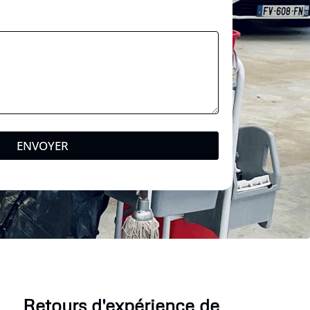
s
a
g
e
ENVOYER
Retours d'expérience de