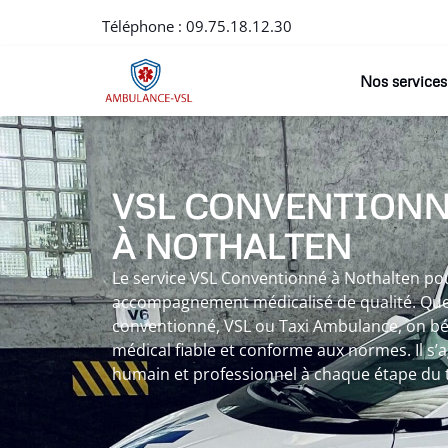
Téléphone :
09.75.18.12.30
Nos services
VSL CONVENTION
À NOTHALTEN
Le service VSL Conventionné à Nothalten po
accompagnement médicalisé de qualité. Que 
conventionné, VSL ou Taxi Ambulance, on bén
médical fiable et conforme aux normes. Il 
humain et professionnel à chaque étape du 