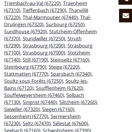
Triembach-au-Val (67220)
,
Traenheim
(67310)
,
Tieffenbach (67290)
,
Thanvillé
(67220)
,
Thal-Marmoutier (67440)
,
Thal-
Drulingen (67320)
,
Surbourg (67250)
,
Sundhouse (67920)
,
Stutzheim-Offenheim
(67370)
,
Stundwiller (67250)
,
Struth
(67290)
,
Strasbourg (67200)
,
Strasbourg
(67100)
,
Strasbourg (67000)
,
Stotzheim
(67140)
,
Still (67190)
,
Steinseltz (67160)
,
Steinbourg (67790)
,
Steige (67220)
,
Stattmatten (67770)
,
Sparsbach (67340)
,
Soultz-sous-Forêts (67250)
,
Soultz-les-
Bains (67120)
,
Soufflenheim (67620)
,
Souffelweyersheim (67460)
,
Solbach
(67130)
,
Singrist (67440)
,
Siltzheim (67260)
,
Siewiller (67320)
,
Siegen (67160)
,
Sessenheim (67770)
,
Sermersheim
(67230)
,
Seltz (67470)
,
Sélestat (67600)
,
Seebach (67160)
,
Schwobsheim (67390)
,