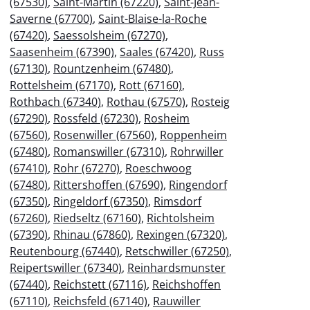
(67530)
,
Saint-Martin (67220)
,
Saint-Jean-
Saverne (67700)
,
Saint-Blaise-la-Roche
(67420)
,
Saessolsheim (67270)
,
Saasenheim (67390)
,
Saales (67420)
,
Russ
(67130)
,
Rountzenheim (67480)
,
Rottelsheim (67170)
,
Rott (67160)
,
Rothbach (67340)
,
Rothau (67570)
,
Rosteig
(67290)
,
Rossfeld (67230)
,
Rosheim
(67560)
,
Rosenwiller (67560)
,
Roppenheim
(67480)
,
Romanswiller (67310)
,
Rohrwiller
(67410)
,
Rohr (67270)
,
Roeschwoog
(67480)
,
Rittershoffen (67690)
,
Ringendorf
(67350)
,
Ringeldorf (67350)
,
Rimsdorf
(67260)
,
Riedseltz (67160)
,
Richtolsheim
(67390)
,
Rhinau (67860)
,
Rexingen (67320)
,
Reutenbourg (67440)
,
Retschwiller (67250)
,
Reipertswiller (67340)
,
Reinhardsmunster
(67440)
,
Reichstett (67116)
,
Reichshoffen
(67110)
,
Reichsfeld (67140)
,
Rauwiller