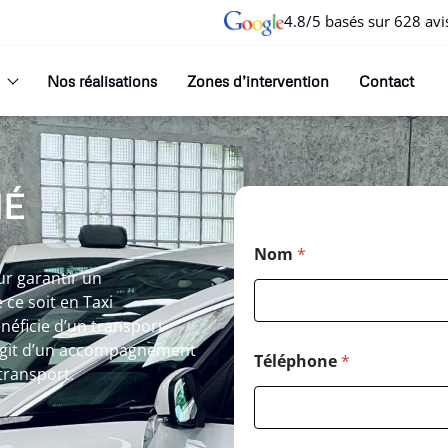
4.8/5 basés sur 628 avi
Nos réalisations
Zones d’intervention
Contact
NÉ
Nom
*
ur garantir un
ce soit en Taxi
éficie d’un transport
s’agit d’un accompagnement
Téléphone
*
transport.