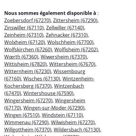
Nous sommes également disponible à
:
Zoebersdorf (67270)
,
Zittersheim (67290)
,
Zinswiller (67110)
,
Zellwiller (67140)
,
Zeinheim (67310)
,
Zehnacker (67310)
,
Wolxheim (67120)
,
Wolschheim (67700)
,
Wolfskirchen (67260)
,
Wolfisheim (67202)
,
Wœrth (67360)
,
Wiwersheim (67370)
,
Wittisheim (67820)
,
Wittersheim (67670)
,
Witternheim (67230)
,
Wissembourg
(67160)
,
Wisches (67130)
,
Wintzenheim-
Kochersberg (67370)
,
Wintzenbach
(67470)
,
Wintershouse (67590)
,
Wingersheim (67270)
,
Wingersheim
(67170)
,
Wingen-sur-Moder (67290)
,
Wingen (67510)
,
Windstein (67110)
,
Wimmenau (67290)
,
Wilwisheim (67270)
,
Willgottheim (67370)
,
Wildersbach (67130)
,