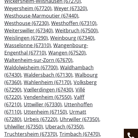
Wickersheim-Wilshausen (67270)
,
Weyersheim (67720)
,
Weyer (67320)
,
Westhouse-Marmoutier (67440)
,
Westhouse (67230)
,
Westhoffen (67310)
,
Weiterswiller (67340)
,
Weitbruch (67500)
,
Weislingen (67290)
,
Weinbourg (67340)
,
Wasselonne (67310)
,
Wangenbourg-
Engenthal (67710)
,
Wangen (67520)
,
Waltenheim-sur-Zorn (67670)
,
Waldolwisheim (67700)
,
Waldhambach
(67430)
,
Waldersbach (67130)
,
Walbourg
(67360)
,
Wahlenheim (67170)
,
Volksberg
(67290)
,
Vœllerdingen (67430)
,
Villé
(67220)
,
Vendenheim (67550)
,
Valff
(67210)
,
Uttwiller (67330)
,
Uttenhoffen
(67110)
,
Uttenheim (67150)
,
Urmatt
(67280)
,
Urbeis (67220)
,
Uhrwiller (67350)
,
Uhlwiller (67350)
,
Uberach (67350)
,
Truchtersheim (67370)
,
Trimbach (67470)
,