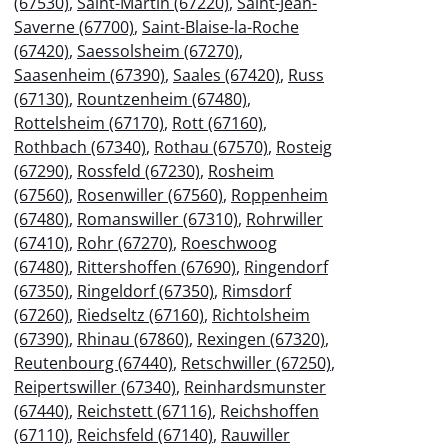
(67530)
,
Saint-Martin (67220)
,
Saint-Jean-
Saverne (67700)
,
Saint-Blaise-la-Roche
(67420)
,
Saessolsheim (67270)
,
Saasenheim (67390)
,
Saales (67420)
,
Russ
(67130)
,
Rountzenheim (67480)
,
Rottelsheim (67170)
,
Rott (67160)
,
Rothbach (67340)
,
Rothau (67570)
,
Rosteig
(67290)
,
Rossfeld (67230)
,
Rosheim
(67560)
,
Rosenwiller (67560)
,
Roppenheim
(67480)
,
Romanswiller (67310)
,
Rohrwiller
(67410)
,
Rohr (67270)
,
Roeschwoog
(67480)
,
Rittershoffen (67690)
,
Ringendorf
(67350)
,
Ringeldorf (67350)
,
Rimsdorf
(67260)
,
Riedseltz (67160)
,
Richtolsheim
(67390)
,
Rhinau (67860)
,
Rexingen (67320)
,
Reutenbourg (67440)
,
Retschwiller (67250)
,
Reipertswiller (67340)
,
Reinhardsmunster
(67440)
,
Reichstett (67116)
,
Reichshoffen
(67110)
,
Reichsfeld (67140)
,
Rauwiller