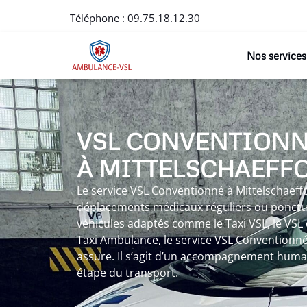
Téléphone :
09.75.18.12.30
Nos services
VSL CONVENTION
À MITTELSCHAEFF
Le service VSL Conventionné à Mittelschaeff
déplacements médicaux réguliers ou ponctue
véhicules adaptés comme le Taxi VSL, le VSL
Taxi Ambulance, le service VSL Conventionné
assure. Il s’agit d’un accompagnement huma
étape du transport.