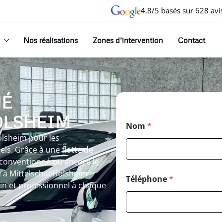
4.8/5 basés sur 628 avi
Nos réalisations
Zones d’intervention
Contact
NÉ
OLSHEIM
Nom
*
olsheim pour les
ls. Grâce à une flotte de
 conventionné ou encore le
 à Mittelschaeffolsheim
Téléphone
*
in et professionnel à chaque