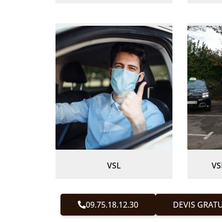
VSL
VS
09.75.18.12.30
DEVIS GRATU