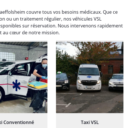
haeffolsheim couvre tous vos besoins médicaux. Que ce
ion ou un traitement régulier, nos véhicules VSL
isponibles sur réservation. Nous intervenons rapidement
est au cœur de notre mission.
ud Deschamps
Jérémy Ferrand
0 janvier 2025
8 septembre 2024
tisfait du transport,
Transport ponctuel et
s’est bien déroulé.
personnel très attentionné.
feur à l’écoute et
Très satisfait du service.
patient.
xi Conventionné
Taxi VSL