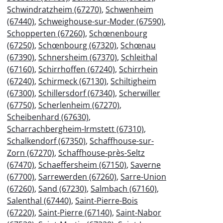
Schwindratzheim (67270)
,
Schwenheim
(67440)
,
Schweighouse-sur-Moder (67590)
,
Schopperten (67260)
,
Schœnenbourg
(67250)
,
Schœnbourg (67320)
,
Schœnau
(67390)
,
Schnersheim (67370)
,
Schleithal
(67160)
,
Schirrhoffen (67240)
,
Schirrhein
(67240)
,
Schirmeck (67130)
,
Schiltigheim
(67300)
,
Schillersdorf (67340)
,
Scherwiller
(67750)
,
Scherlenheim (67270)
,
Scheibenhard (67630)
,
Scharrachbergheim-Irmstett (67310)
,
Schalkendorf (67350)
,
Schaffhouse-sur-
Zorn (67270)
,
Schaffhouse-près-Seltz
(67470)
,
Schaeffersheim (67150)
,
Saverne
(67700)
,
Sarrewerden (67260)
,
Sarre-Union
(67260)
,
Sand (67230)
,
Salmbach (67160)
,
Salenthal (67440)
,
Saint-Pierre-Bois
(67220)
,
Saint-Pierre (67140)
,
Saint-Nabor