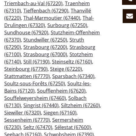
Triembach-au-Val (67220)
,
Traenheim
(67310)
,
Tieffenbach (67290)
,
Thanvillé
(67220)
,
Thal-Marmoutier (67440)
,
Thal-
Drulingen (67320)
,
Surbourg (67250)
,
Sundhouse (67920)
,
Stutzheim-Offenheim
(67370)
,
Stundwiller (67250)
,
Struth
(67290)
,
Strasbourg (67200)
,
Strasbourg
(67100)
,
Strasbourg (67000)
,
Stotzheim
(67140)
,
Still (67190)
,
Steinseltz (67160)
,
Steinbourg (67790)
,
Steige (67220)
,
Stattmatten (67770)
,
Sparsbach (67340)
,
Soultz-sous-Forêts (67250)
,
Soultz-les-
Bains (67120)
,
Soufflenheim (67620)
,
Souffelweyersheim (67460)
,
Solbach
(67130)
,
Singrist (67440)
,
Siltzheim (67260)
,
Siewiller (67320)
,
Siegen (67160)
,
Sessenheim (67770)
,
Sermersheim
(67230)
,
Seltz (67470)
,
Sélestat (67600)
,
Seebach (67160)
,
Schwobsheim (67390)
,