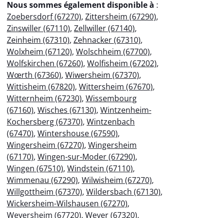
Nous sommes également disponible à
:
Zoebersdorf (67270)
,
Zittersheim (67290)
,
Zinswiller (67110)
,
Zellwiller (67140)
,
Zeinheim (67310)
,
Zehnacker (67310)
,
Wolxheim (67120)
,
Wolschheim (67700)
,
Wolfskirchen (67260)
,
Wolfisheim (67202)
,
Wœrth (67360)
,
Wiwersheim (67370)
,
Wittisheim (67820)
,
Wittersheim (67670)
,
Witternheim (67230)
,
Wissembourg
(67160)
,
Wisches (67130)
,
Wintzenheim-
Kochersberg (67370)
,
Wintzenbach
(67470)
,
Wintershouse (67590)
,
Wingersheim (67270)
,
Wingersheim
(67170)
,
Wingen-sur-Moder (67290)
,
Wingen (67510)
,
Windstein (67110)
,
Wimmenau (67290)
,
Wilwisheim (67270)
,
Willgottheim (67370)
,
Wildersbach (67130)
,
Wickersheim-Wilshausen (67270)
,
Weyersheim (67720)
,
Weyer (67320)
,