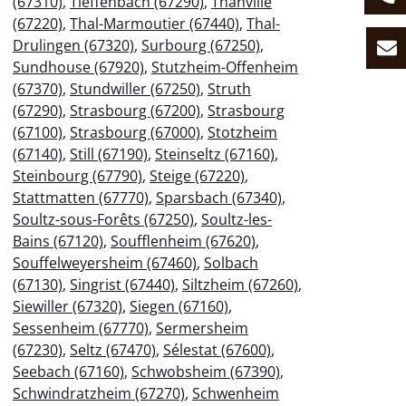
(67310)
,
Tieffenbach (67290)
,
Thanvillé
(67220)
,
Thal-Marmoutier (67440)
,
Thal-
Drulingen (67320)
,
Surbourg (67250)
,
Sundhouse (67920)
,
Stutzheim-Offenheim
(67370)
,
Stundwiller (67250)
,
Struth
(67290)
,
Strasbourg (67200)
,
Strasbourg
(67100)
,
Strasbourg (67000)
,
Stotzheim
(67140)
,
Still (67190)
,
Steinseltz (67160)
,
Steinbourg (67790)
,
Steige (67220)
,
Stattmatten (67770)
,
Sparsbach (67340)
,
Soultz-sous-Forêts (67250)
,
Soultz-les-
Bains (67120)
,
Soufflenheim (67620)
,
Souffelweyersheim (67460)
,
Solbach
(67130)
,
Singrist (67440)
,
Siltzheim (67260)
,
Siewiller (67320)
,
Siegen (67160)
,
Sessenheim (67770)
,
Sermersheim
(67230)
,
Seltz (67470)
,
Sélestat (67600)
,
Seebach (67160)
,
Schwobsheim (67390)
,
Schwindratzheim (67270)
,
Schwenheim