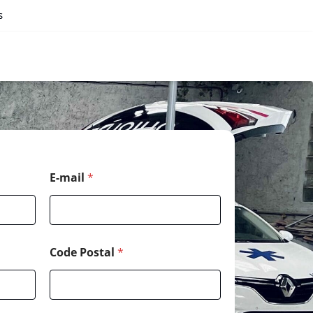
s
C
E-mail
*
o
d
e
*
M
e
Code Postal
*
s
s
a
g