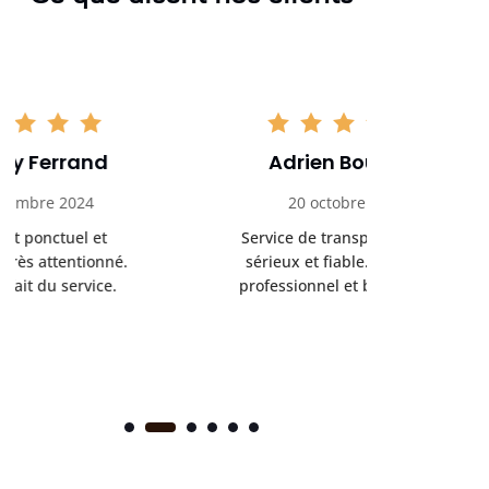
Adrien Bouchet
Maxi
20 octobre 2024
2 nov
Service de transport médical
Ponc
sérieux et fiable. Chauffeur
profess
professionnel et bienveillant.
rendez-
s