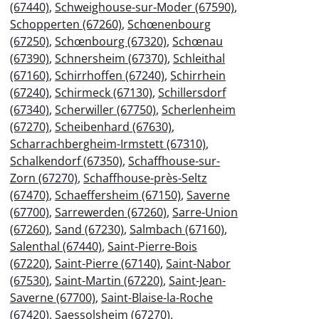
(67440)
,
Schweighouse-sur-Moder (67590)
,
Schopperten (67260)
,
Schœnenbourg
(67250)
,
Schœnbourg (67320)
,
Schœnau
(67390)
,
Schnersheim (67370)
,
Schleithal
(67160)
,
Schirrhoffen (67240)
,
Schirrhein
(67240)
,
Schirmeck (67130)
,
Schillersdorf
(67340)
,
Scherwiller (67750)
,
Scherlenheim
(67270)
,
Scheibenhard (67630)
,
Scharrachbergheim-Irmstett (67310)
,
Schalkendorf (67350)
,
Schaffhouse-sur-
Zorn (67270)
,
Schaffhouse-près-Seltz
(67470)
,
Schaeffersheim (67150)
,
Saverne
(67700)
,
Sarrewerden (67260)
,
Sarre-Union
(67260)
,
Sand (67230)
,
Salmbach (67160)
,
Salenthal (67440)
,
Saint-Pierre-Bois
(67220)
,
Saint-Pierre (67140)
,
Saint-Nabor
(67530)
,
Saint-Martin (67220)
,
Saint-Jean-
Saverne (67700)
,
Saint-Blaise-la-Roche
(67420)
,
Saessolsheim (67270)
,