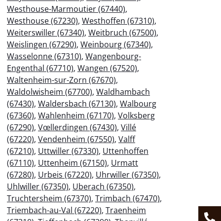
Westhouse-Marmoutier (67440)
,
Westhouse (67230)
,
Westhoffen (67310)
,
Weiterswiller (67340)
,
Weitbruch (67500)
,
Weislingen (67290)
,
Weinbourg (67340)
,
Wasselonne (67310)
,
Wangenbourg-
Engenthal (67710)
,
Wangen (67520)
,
Waltenheim-sur-Zorn (67670)
,
Waldolwisheim (67700)
,
Waldhambach
(67430)
,
Waldersbach (67130)
,
Walbourg
(67360)
,
Wahlenheim (67170)
,
Volksberg
(67290)
,
Vœllerdingen (67430)
,
Villé
(67220)
,
Vendenheim (67550)
,
Valff
(67210)
,
Uttwiller (67330)
,
Uttenhoffen
(67110)
,
Uttenheim (67150)
,
Urmatt
(67280)
,
Urbeis (67220)
,
Uhrwiller (67350)
,
Uhlwiller (67350)
,
Uberach (67350)
,
Truchtersheim (67370)
,
Trimbach (67470)
,
Triembach-au-Val (67220)
,
Traenheim