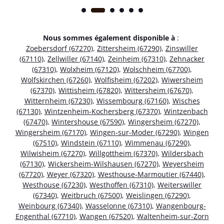
Nous sommes également disponible à
:
Zoebersdorf (67270)
,
Zittersheim (67290)
,
Zinswiller
(67110)
,
Zellwiller (67140)
,
Zeinheim (67310)
,
Zehnacker
(67310)
,
Wolxheim (67120)
,
Wolschheim (67700)
,
Wolfskirchen (67260)
,
Wolfisheim (67202)
,
Wiwersheim
(67370)
,
Wittisheim (67820)
,
Wittersheim (67670)
,
Witternheim (67230)
,
Wissembourg (67160)
,
Wisches
(67130)
,
Wintzenheim-Kochersberg (67370)
,
Wintzenbach
(67470)
,
Wintershouse (67590)
,
Wingersheim (67270)
,
Wingersheim (67170)
,
Wingen-sur-Moder (67290)
,
Wingen
(67510)
,
Windstein (67110)
,
Wimmenau (67290)
,
Wilwisheim (67270)
,
Willgottheim (67370)
,
Wildersbach
(67130)
,
Wickersheim-Wilshausen (67270)
,
Weyersheim
(67720)
,
Weyer (67320)
,
Westhouse-Marmoutier (67440)
,
Westhouse (67230)
,
Westhoffen (67310)
,
Weiterswiller
(67340)
,
Weitbruch (67500)
,
Weislingen (67290)
,
Weinbourg (67340)
,
Wasselonne (67310)
,
Wangenbourg-
Engenthal (67710)
,
Wangen (67520)
,
Waltenheim-sur-Zorn