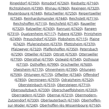
Ringeldorf (67350)
,
Rimsdorf (67260)
,
Riedseltz (67160)
,
Richtolsheim (67390)
,
Rhinau (67860)
,
Rexingen (67320)
,
Reutenbourg (67440)
,
Retschwiller (67250)
,
Reipertswiller
(67340)
,
Reinhardsmunster (67440)
,
Reichstett (67116)
,
Reichshoffen (67110)
,
Reichsfeld (67140)
,
Rauwiller
(67320)
,
Ratzwiller (67430)
,
Ranrupt (67420)
,
Rangen
(67310)
,
Quatzenheim (67117)
,
Puberg (67290)
,
Printzheim
(67490)
,
Preuschdorf (67250)
,
Plobsheim (67115)
,
Plaine
(67420)
,
Pfulgriesheim (67370)
,
Pfettisheim (67370)
,
Pfalzweyer (67320)
,
Pfaffenhoffen (67350)
,
Petersbach
(67290)
,
Ottwiller (67320)
,
Ottrott (67530)
,
Otterswiller
(67700)
,
Ottersthal (67700)
,
Ostwald (67540)
,
Osthouse
(67150)
,
Osthoffen (67990)
,
Orschwiller (67600)
,
Olwisheim (67170)
,
Ohnenheim (67390)
,
Ohlungen
(67590)
,
Ohlungen (67170)
,
Offwiller (67340)
,
Offendorf
(67850)
,
Oermingen (67970)
,
Odratzheim (67520)
,
Obersteinbach (67510)
,
Obersteigen (67710)
,
Obersoultzbach (67330)
,
Oberschaeffolsheim (67203)
,
Oberrœdern (67250)
,
Obernai (67210)
,
Obermodern-
Zutzendorf (67330)
,
Oberlauterbach (67160)
,
Oberhoffen-
sur-Moder (67240)
,
Oberhoffen-lès-Wissembourg (67160)
,