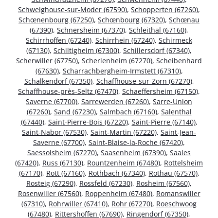
Schweighouse-sur-Moder (67590)
,
Schopperten (67260)
,
Schœnenbourg (67250)
,
Schœnbourg (67320)
,
Schœnau
(67390)
,
Schnersheim (67370)
,
Schleithal (67160)
,
Schirrhoffen (67240)
,
Schirrhein (67240)
,
Schirmeck
(67130)
,
Schiltigheim (67300)
,
Schillersdorf (67340)
,
Scherwiller (67750)
,
Scherlenheim (67270)
,
Scheibenhard
(67630)
,
Scharrachbergheim-Irmstett (67310)
,
Schalkendorf (67350)
,
Schaffhouse-sur-Zorn (67270)
,
Schaffhouse-près-Seltz (67470)
,
Schaeffersheim (67150)
,
Saverne (67700)
,
Sarrewerden (67260)
,
Sarre-Union
(67260)
,
Sand (67230)
,
Salmbach (67160)
,
Salenthal
(67440)
,
Saint-Pierre-Bois (67220)
,
Saint-Pierre (67140)
,
Saint-Nabor (67530)
,
Saint-Martin (67220)
,
Saint-Jean-
Saverne (67700)
,
Saint-Blaise-la-Roche (67420)
,
Saessolsheim (67270)
,
Saasenheim (67390)
,
Saales
(67420)
,
Russ (67130)
,
Rountzenheim (67480)
,
Rottelsheim
(67170)
,
Rott (67160)
,
Rothbach (67340)
,
Rothau (67570)
,
Rosteig (67290)
,
Rossfeld (67230)
,
Rosheim (67560)
,
Rosenwiller (67560)
,
Roppenheim (67480)
,
Romanswiller
(67310)
,
Rohrwiller (67410)
,
Rohr (67270)
,
Roeschwoog
(67480)
,
Rittershoffen (67690)
,
Ringendorf (67350)
,