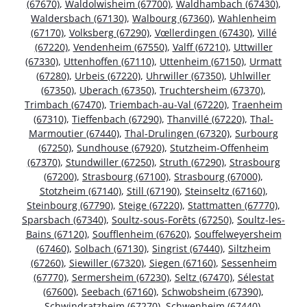
(67670)
,
Waldolwisheim (67700)
,
Waldhambach (67430)
,
Waldersbach (67130)
,
Walbourg (67360)
,
Wahlenheim
(67170)
,
Volksberg (67290)
,
Vœllerdingen (67430)
,
Villé
(67220)
,
Vendenheim (67550)
,
Valff (67210)
,
Uttwiller
(67330)
,
Uttenhoffen (67110)
,
Uttenheim (67150)
,
Urmatt
(67280)
,
Urbeis (67220)
,
Uhrwiller (67350)
,
Uhlwiller
(67350)
,
Uberach (67350)
,
Truchtersheim (67370)
,
Trimbach (67470)
,
Triembach-au-Val (67220)
,
Traenheim
(67310)
,
Tieffenbach (67290)
,
Thanvillé (67220)
,
Thal-
Marmoutier (67440)
,
Thal-Drulingen (67320)
,
Surbourg
(67250)
,
Sundhouse (67920)
,
Stutzheim-Offenheim
(67370)
,
Stundwiller (67250)
,
Struth (67290)
,
Strasbourg
(67200)
,
Strasbourg (67100)
,
Strasbourg (67000)
,
Stotzheim (67140)
,
Still (67190)
,
Steinseltz (67160)
,
Steinbourg (67790)
,
Steige (67220)
,
Stattmatten (67770)
,
Sparsbach (67340)
,
Soultz-sous-Forêts (67250)
,
Soultz-les-
Bains (67120)
,
Soufflenheim (67620)
,
Souffelweyersheim
(67460)
,
Solbach (67130)
,
Singrist (67440)
,
Siltzheim
(67260)
,
Siewiller (67320)
,
Siegen (67160)
,
Sessenheim
(67770)
,
Sermersheim (67230)
,
Seltz (67470)
,
Sélestat
(67600)
,
Seebach (67160)
,
Schwobsheim (67390)
,
Schwindratzheim (67270)
,
Schwenheim (67440)
,