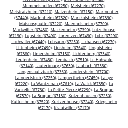
Memmelshoffen (67250)
,
Melsheim (67270)
,
Meistratzheim (67210)
,
Matzenheim (67150)
,
Marmoutier
(67440)
,
Marlenheim (67520)
,
Marckolsheim (67390)
,
Maisonsgoutte (67220)
,
Maennolsheim (67700)
,
Mackwiller (67430)
,
Mackenheim (67390)
,
Lutzelhouse
(67130)
,
Lupstein (67490)
,
Lorentzen (67430)
,
Lohr (67290)
,
Lochwiller (67440)
,
Lobsann (67250)
,
Lixhausen (67270)
,
Littenheim (67490)
,
Lipsheim (67640)
,
Lingolsheim
(67380)
,
Limersheim (67150)
,
Lichtenberg (67340)
,
Leutenheim (67480)
,
Lembach (67510)
,
Le Hohwald
(67140)
,
Lauterbourg (67630)
,
Laubach (67580)
,
Langensoultzbach (67360)
,
Landersheim (67700)
,
Lampertsloch (67250)
,
Lampertheim (67450)
,
Lalaye
(67220)
,
La Wantzenau (67610)
,
La Walck (67350)
,
La
Vancelle (67730)
,
La Petite-Pierre (67290)
,
La Broque
(67570)
,
La Broque (67130)
,
Kutzenhausen (67250)
,
Kuttolsheim (67520)
,
Kurtzenhouse (67240)
,
Kriegsheim
(67170)
,
Krautwiller (67170)