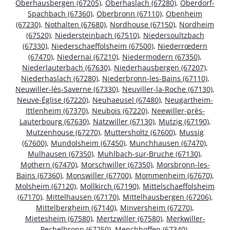
Oberhausbergen (67205)
,
Oberhaslach (67280)
,
Oberdorf-
Spachbach (67360)
,
Oberbronn (67110)
,
Obenheim
(67230)
,
Nothalten (67680)
,
Nordhouse (67150)
,
Nordheim
(67520)
,
Niedersteinbach (67510)
,
Niedersoultzbach
(67330)
,
Niederschaeffolsheim (67500)
,
Niederrœdern
(67470)
,
Niedernai (67210)
,
Niedermodern (67350)
,
Niederlauterbach (67630)
,
Niederhausbergen (67207)
,
Niederhaslach (67280)
,
Niederbronn-les-Bains (67110)
,
Neuwiller-lès-Saverne (67330)
,
Neuviller-la-Roche (67130)
,
Neuve-Église (67220)
,
Neuhaeusel (67480)
,
Neugartheim-
Ittlenheim (67370)
,
Neubois (67220)
,
Neewiller-près-
Lauterbourg (67630)
,
Natzwiller (67130)
,
Mutzig (67190)
,
Mutzenhouse (67270)
,
Muttersholtz (67600)
,
Mussig
(67600)
,
Mundolsheim (67450)
,
Munchhausen (67470)
,
Mulhausen (67350)
,
Muhlbach-sur-Bruche (67130)
,
Mothern (67470)
,
Morschwiller (67350)
,
Morsbronn-les-
Bains (67360)
,
Monswiller (67700)
,
Mommenheim (67670)
,
Molsheim (67120)
,
Mollkirch (67190)
,
Mittelschaeffolsheim
(67170)
,
Mittelhausen (67170)
,
Mittelhausbergen (67206)
,
Mittelbergheim (67140)
,
Minversheim (67270)
,
Mietesheim (67580)
,
Mertzwiller (67580)
,
Merkwiller-
Pechelbronn (67250)
,
Menchhoffen (67340)
,