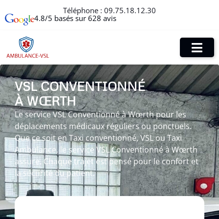
Téléphone :
09.75.18.12.30
4.8/5 basés sur 628 avis
VSL CONVENTIONNÉ
À WŒRTH
Le service VSL Conventionné à Wœrth pour les
déplacements médicaux réguliers ou ponctuels.
Que ce soit en Taxi conventionné, VSL ou Taxi
Ambulance, le service VSL Conventionné à Wœrth
assure. Chaque trajet est pensé pour le confort et
la sécurité du patient.