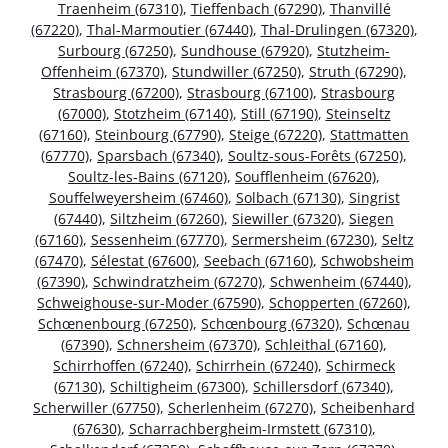
Traenheim (67310)
,
Tieffenbach (67290)
,
Thanvillé
(67220)
,
Thal-Marmoutier (67440)
,
Thal-Drulingen (67320)
,
Surbourg (67250)
,
Sundhouse (67920)
,
Stutzheim-
Offenheim (67370)
,
Stundwiller (67250)
,
Struth (67290)
,
Strasbourg (67200)
,
Strasbourg (67100)
,
Strasbourg
(67000)
,
Stotzheim (67140)
,
Still (67190)
,
Steinseltz
(67160)
,
Steinbourg (67790)
,
Steige (67220)
,
Stattmatten
(67770)
,
Sparsbach (67340)
,
Soultz-sous-Forêts (67250)
,
Soultz-les-Bains (67120)
,
Soufflenheim (67620)
,
Souffelweyersheim (67460)
,
Solbach (67130)
,
Singrist
(67440)
,
Siltzheim (67260)
,
Siewiller (67320)
,
Siegen
(67160)
,
Sessenheim (67770)
,
Sermersheim (67230)
,
Seltz
(67470)
,
Sélestat (67600)
,
Seebach (67160)
,
Schwobsheim
(67390)
,
Schwindratzheim (67270)
,
Schwenheim (67440)
,
Schweighouse-sur-Moder (67590)
,
Schopperten (67260)
,
Schœnenbourg (67250)
,
Schœnbourg (67320)
,
Schœnau
(67390)
,
Schnersheim (67370)
,
Schleithal (67160)
,
Schirrhoffen (67240)
,
Schirrhein (67240)
,
Schirmeck
(67130)
,
Schiltigheim (67300)
,
Schillersdorf (67340)
,
Scherwiller (67750)
,
Scherlenheim (67270)
,
Scheibenhard
(67630)
,
Scharrachbergheim-Irmstett (67310)
,