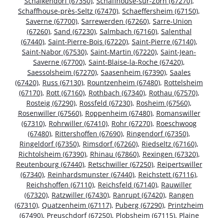
Schalkendorf (67350)
,
Schaffhouse-sur-Zorn (67270)
,
Schaffhouse-près-Seltz (67470)
,
Schaeffersheim (67150)
,
Saverne (67700)
,
Sarrewerden (67260)
,
Sarre-Union
(67260)
,
Sand (67230)
,
Salmbach (67160)
,
Salenthal
(67440)
,
Saint-Pierre-Bois (67220)
,
Saint-Pierre (67140)
,
Saint-Nabor (67530)
,
Saint-Martin (67220)
,
Saint-Jean-
Saverne (67700)
,
Saint-Blaise-la-Roche (67420)
,
Saessolsheim (67270)
,
Saasenheim (67390)
,
Saales
(67420)
,
Russ (67130)
,
Rountzenheim (67480)
,
Rottelsheim
(67170)
,
Rott (67160)
,
Rothbach (67340)
,
Rothau (67570)
,
Rosteig (67290)
,
Rossfeld (67230)
,
Rosheim (67560)
,
Rosenwiller (67560)
,
Roppenheim (67480)
,
Romanswiller
(67310)
,
Rohrwiller (67410)
,
Rohr (67270)
,
Roeschwoog
(67480)
,
Rittershoffen (67690)
,
Ringendorf (67350)
,
Ringeldorf (67350)
,
Rimsdorf (67260)
,
Riedseltz (67160)
,
Richtolsheim (67390)
,
Rhinau (67860)
,
Rexingen (67320)
,
Reutenbourg (67440)
,
Retschwiller (67250)
,
Reipertswiller
(67340)
,
Reinhardsmunster (67440)
,
Reichstett (67116)
,
Reichshoffen (67110)
,
Reichsfeld (67140)
,
Rauwiller
(67320)
,
Ratzwiller (67430)
,
Ranrupt (67420)
,
Rangen
(67310)
,
Quatzenheim (67117)
,
Puberg (67290)
,
Printzheim
(67490)
,
Preuschdorf (67250)
,
Plobsheim (67115)
,
Plaine