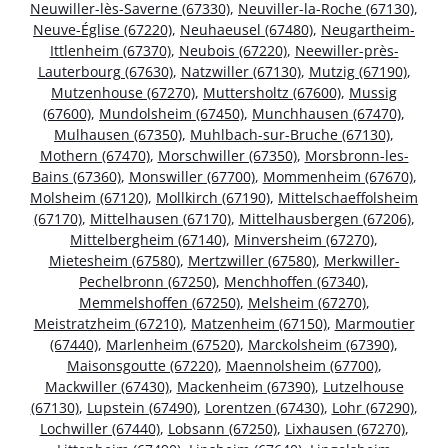
Neuwiller-lès-Saverne (67330)
,
Neuviller-la-Roche (67130)
,
Neuve-Église (67220)
,
Neuhaeusel (67480)
,
Neugartheim-
Ittlenheim (67370)
,
Neubois (67220)
,
Neewiller-près-
Lauterbourg (67630)
,
Natzwiller (67130)
,
Mutzig (67190)
,
Mutzenhouse (67270)
,
Muttersholtz (67600)
,
Mussig
(67600)
,
Mundolsheim (67450)
,
Munchhausen (67470)
,
Mulhausen (67350)
,
Muhlbach-sur-Bruche (67130)
,
Mothern (67470)
,
Morschwiller (67350)
,
Morsbronn-les-
Bains (67360)
,
Monswiller (67700)
,
Mommenheim (67670)
,
Molsheim (67120)
,
Mollkirch (67190)
,
Mittelschaeffolsheim
(67170)
,
Mittelhausen (67170)
,
Mittelhausbergen (67206)
,
Mittelbergheim (67140)
,
Minversheim (67270)
,
Mietesheim (67580)
,
Mertzwiller (67580)
,
Merkwiller-
Pechelbronn (67250)
,
Menchhoffen (67340)
,
Memmelshoffen (67250)
,
Melsheim (67270)
,
Meistratzheim (67210)
,
Matzenheim (67150)
,
Marmoutier
(67440)
,
Marlenheim (67520)
,
Marckolsheim (67390)
,
Maisonsgoutte (67220)
,
Maennolsheim (67700)
,
Mackwiller (67430)
,
Mackenheim (67390)
,
Lutzelhouse
(67130)
,
Lupstein (67490)
,
Lorentzen (67430)
,
Lohr (67290)
,
Lochwiller (67440)
,
Lobsann (67250)
,
Lixhausen (67270)
,