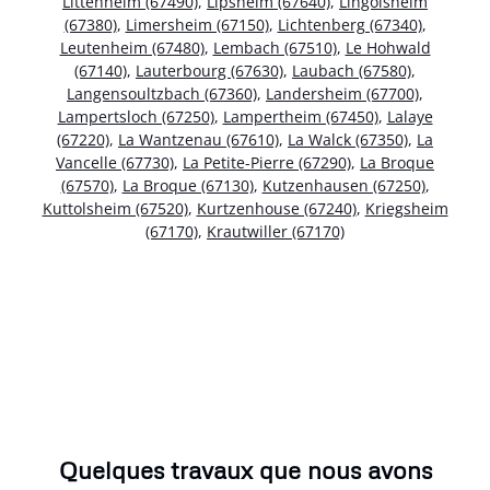
Littenheim (67490)
,
Lipsheim (67640)
,
Lingolsheim
(67380)
,
Limersheim (67150)
,
Lichtenberg (67340)
,
Leutenheim (67480)
,
Lembach (67510)
,
Le Hohwald
(67140)
,
Lauterbourg (67630)
,
Laubach (67580)
,
Langensoultzbach (67360)
,
Landersheim (67700)
,
Lampertsloch (67250)
,
Lampertheim (67450)
,
Lalaye
(67220)
,
La Wantzenau (67610)
,
La Walck (67350)
,
La
Vancelle (67730)
,
La Petite-Pierre (67290)
,
La Broque
(67570)
,
La Broque (67130)
,
Kutzenhausen (67250)
,
Kuttolsheim (67520)
,
Kurtzenhouse (67240)
,
Kriegsheim
(67170)
,
Krautwiller (67170)
Quelques travaux que nous avons