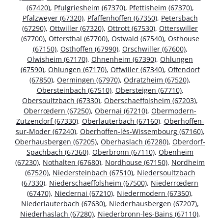
(67420)
,
Pfulgriesheim (67370)
,
Pfettisheim (67370)
,
Pfalzweyer (67320)
,
Pfaffenhoffen (67350)
,
Petersbach
(67290)
,
Ottwiller (67320)
,
Ottrott (67530)
,
Otterswiller
(67700)
,
Ottersthal (67700)
,
Ostwald (67540)
,
Osthouse
(67150)
,
Osthoffen (67990)
,
Orschwiller (67600)
,
Olwisheim (67170)
,
Ohnenheim (67390)
,
Ohlungen
(67590)
,
Ohlungen (67170)
,
Offwiller (67340)
,
Offendorf
(67850)
,
Oermingen (67970)
,
Odratzheim (67520)
,
Obersteinbach (67510)
,
Obersteigen (67710)
,
Obersoultzbach (67330)
,
Oberschaeffolsheim (67203)
,
Oberrœdern (67250)
,
Obernai (67210)
,
Obermodern-
Zutzendorf (67330)
,
Oberlauterbach (67160)
,
Oberhoffen-
sur-Moder (67240)
,
Oberhoffen-lès-Wissembourg (67160)
,
Oberhausbergen (67205)
,
Oberhaslach (67280)
,
Oberdorf-
Spachbach (67360)
,
Oberbronn (67110)
,
Obenheim
(67230)
,
Nothalten (67680)
,
Nordhouse (67150)
,
Nordheim
(67520)
,
Niedersteinbach (67510)
,
Niedersoultzbach
(67330)
,
Niederschaeffolsheim (67500)
,
Niederrœdern
(67470)
,
Niedernai (67210)
,
Niedermodern (67350)
,
Niederlauterbach (67630)
,
Niederhausbergen (67207)
,
Niederhaslach (67280)
,
Niederbronn-les-Bains (67110)
,