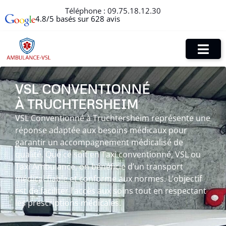
Téléphone :
09.75.18.12.30
4.8/5 basés sur 628 avis
VSL CONVENTIONNÉ
À TRUCHTERSHEIM
VSL Conventionné à Truchtersheim représente une
réponse adaptée aux besoins médicaux pour
garantir un accompagnement médicalisé de
qualité. Que ce soit en Taxi conventionné, VSL ou
Taxi Ambulance, on bénéficie d’un transport
médical fiable et conforme aux normes. L’objectif
est de faciliter l’accès aux soins tout en respectant
les prescriptions médicales.