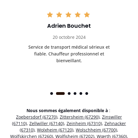
Adrien Bouchet
20 octobre 2024
rès
Service de transport médical sérieux et
Po
ice.
fiable. Chauffeur professionnel et
bienveillant.
Nous sommes également disponible à
:
Zoebersdorf (67270)
,
Zittersheim (67290)
,
Zinswiller
(67110)
,
Zellwiller (67140)
,
Zeinheim (67310)
,
Zehnacker
(67310)
,
Wolxheim (67120)
,
Wolschheim (67700)
,
Wolfskirchen (67260)
,
Wolfisheim (67202)
,
Wœrth (67360)
,