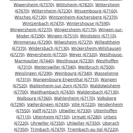
Wiwersheim (67370)
,
Wittisheim (67820)
,
Wittersheim
(67670)
,
Witternheim (67230)
,
Wissembourg (67160)
,
Wisches (67130)
,
Wintzenheim-Kochersberg (67370)
,
Wintzenbach (67470)
,
Wintershouse (67590)
,
Wingersheim (67270)
,
Wingersheim (67170)
,
Wingen-sur-
Moder (67290)
,
Wingen (67510)
,
Windstein (67110)
,
Wimmenau (67290)
,
Wilwisheim (67270)
,
Willgottheim
(67370)
,
Wildersbach (67130)
,
Wickersheim-Wilshausen
(67270)
,
Weyersheim (67720)
,
Weyer (67320)
,
Westhouse-
Marmoutier (67440)
,
Westhouse (67230)
,
Westhoffen
(67310)
,
Weiterswiller (67340)
,
Weitbruch (67500)
,
Weislingen (67290)
,
Weinbourg (67340)
,
Wasselonne
(67310)
,
Wangenbourg-Engenthal (67710)
,
Wangen
(67520)
,
Waltenheim-sur-Zorn (67670)
,
Waldolwisheim
(67700)
,
Waldhambach (67430)
,
Waldersbach (67130)
,
Walbourg (67360)
,
Wahlenheim (67170)
,
Volksberg
(67290)
,
Vœllerdingen (67430)
,
Villé (67220)
,
Vendenheim
(67550)
,
Valff (67210)
,
Uttwiller (67330)
,
Uttenhoffen
(67110)
,
Uttenheim (67150)
,
Urmatt (67280)
,
Urbeis
(67220)
,
Uhrwiller (67350)
,
Uhlwiller (67350)
,
Uberach
(67350)
,
Trimbach (67470)
,
Triembach-au-Val (67220)
,